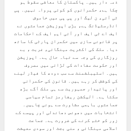
ذمہ دار ہیں۔ پاکستان کا معاشی سقوط ہو
چکا ہے، حکمرانوں کو کوئی پرواہ نہیں۔ پی
ٹی آئی، ن لیگ اور پی پی میں خاموش
انڈرسٹیڈنگ ہے، بڑی اپوزیشن جماعتوں نے
ایف اے ٹی ایف اور آئی ایم ایف کے احکامات
پر قانونی سازی میں حکمران پارٹی کا ساتھ
دیا۔ ملک کی اکثریت مہنگائی، غربت ، بے
روزگاری کی وجہ سے تباہ حال ہے۔ اپوزیشن
اور حکومت مفادات کی لڑائی میں مصروف
ہیں۔ اسٹیبلشمنٹ سے سب دودھ کا فیڈر لینے
کی کوشش کر رہے ہیں۔ قانون کی حکمرانی
اور پائیدار جمہوریت سے ہی ملک آگے بڑھ
سکتا ہے۔ الیکشن ریفارمز تمام سیاسی
جماعتوں باہمی مشاورت سے ہونی چاہیں۔
انتخابات میں دھونس دھاندلی اور پیسے کے
زور کو ختم کرنے کی ضرورت ہے۔ جماعت
اسلامی مہنگائی ، منی بجٹ اور سودی معیشت