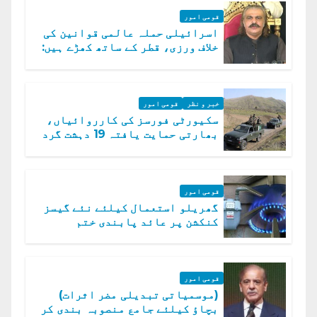
قومی امور
اسرائیلی حملہ عالمی قوانین کی
خلاف ورزی، قطر کے ساتھ کھڑے ہیں:
دفتر خارجہ
خبر و نظر
قومی امور
سکیورٹی فورسز کی کارروائیاں،
بھارتی حمایت یافتہ 19 دہشت گرد
ہلاک
قومی امور
گھریلو استعمال کیلئے نئے گیسز
کنکشن پر عائد پابندی ختم
قومی امور
(موسمیاتی تبدیلی مضر اثرات)
بچاؤ کیلئے جامع منصوبہ بندی کر