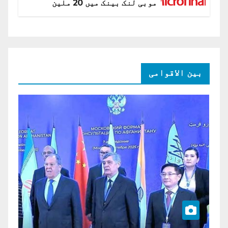
موبی لنک بینک میں 20 ملین
امریکی ڈالر کی سرمایہ کاری
بین الاقوامی