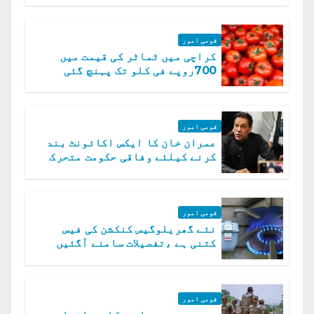
قومی امور
کراچی میں ٹماٹر کی قیمت میں
700روپے فی کلو تک پہنچ گئی
قومی امور
عمران خان کا ایکس اکائونٹ بند
کرنے کیلئے وفاقی حکومت متحرک
قومی امور
نئے گھریلوگیس کنکشن کی فیس
کتنی ہے ،تفصیلات سامنے آگئیں
قومی امور