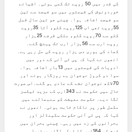
کی قدر میں 50 روپے تک کمی ہوئی۔ اشیائے
خوردونوش کی قیمتوں میں سو فیصد سے تین
سو فیصد اضافہ ہوا۔ چینی جو تین سال قبل
55روپے تھی اب 125روپے کلو، آٹا 35روپے
کلو سے 70روپے کلو، ملکی قرضے 25ہزار
روپے ارب سے 56ہزار ارب تک پہنچ گئے۔
کھاد کی بوری دس ہزار روپے کی مل رہی ہے۔
انھوں نے کہا کہ پی ٹی آئی کے دور میں
ادویات کی قیمتوں میں 13بار اضافہ ہوا۔
سوا دو کروڑ نوجوان بے روزگار ہوئے اور
70لاکھ نوجوان نشے کے عادی ہو گئے۔اس صورت
حال میں حکومت نے 343ارب کے مزید ٹیکسز
لگا دیے۔ حکومت معیشت کو سنبھالنے میں
مکمل طور پر ناکام ثابت ہوئی۔ انھوں نے
کہا کہ پی ٹی آئی حکومت سکینڈلز اور
بحرانوں کی زد میں رہی۔ چینی بحران میں
قوم کو 184ارب کا ٹیکہ لگا، پیٹرول