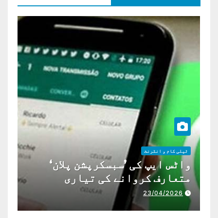
ٹیلی کام و انٹرنٹ
واٹس ایپ کی ’سبسکرپشن پلان‘
متعارف کروانے کی تیاری
23/04/2026