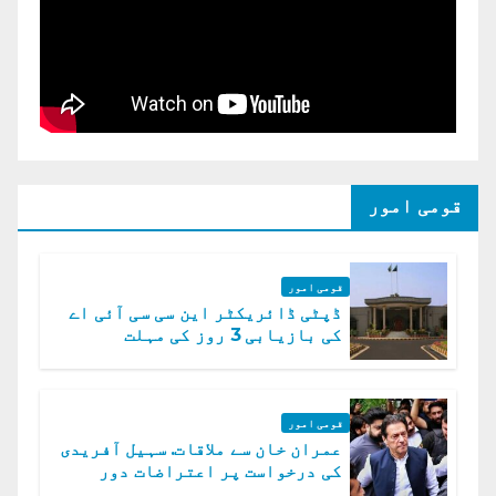
قومی امور
قومی امور
ڈپٹی ڈائریکٹر این سی سی آئی اے
کی بازیابی 3 روز کی مہلت
قومی امور
عمران خان سے ملاقات. سہیل آفریدی
کی درخواست پر اعتراضات دور