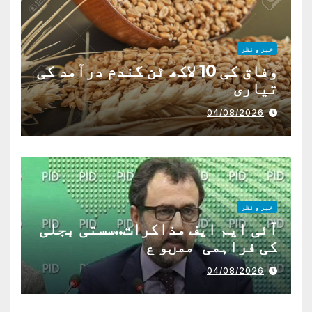
خبر و نظر
وفاق کی 10 لاکھ ٹن گندم درآمد کی
تیاری
04/08/2026
خبر و نظر
آئی ایم ایف مذاکرات..سستی بجلی
کی فراہمی ممںو ع
04/08/2026