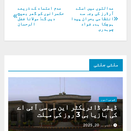
عدالتوں میں اسٹے
عدم اعتماد کے ذریعے
پوسٹوں
آرڈرز کی وجہ سے
حکمرانوں کو گھر بھیج
انتظامی بحران پیدا
دیں گے: مولانا فضل
کی
ہوچکا ہے، فواد
الرحمان
چوہدری
نیویگیشن
ملتی جلتی
قومی امور
ڈپٹی ڈائریکٹر این سی سی آئی اے
کی بازیابی 3 روز کی مہلت
اکتوبر 20, 2025