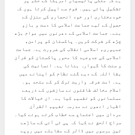
ہے کہ ملکی پالیسیاں امریکا کے حکم پر
تشکیل پاتی ہیں۔ قوم سے اپیل کرتا ہوں کہ
خودمختاری اور خود انحصاری کی منزل کے
حصول کے لیے جماعت اسلامی کا دست و بازو
بنے۔ جماعت اسلامی کے دھرنوں میں عوام بڑھ
چڑھ کر شرکت کریں۔ پاکستان کو پرامن،
جمہوری، اسلامی انقلاب کی ضرورت ہے۔ جماعت
اسلامی کی جدوجہد کا محور پاکستان کو قرآن
و سنت کا گہوارہ بنانا ہے۔ انسانیت کی
بقا اللہ کے دیے گئے نظام کو اپنانے میں
ہے۔ امت فرقہ واریت ترک کر کے متحد ہو۔
اسلام مخالف طاقتوں نے سازشوں کے ذریعے
مسلمانوں کو تقسیم کیا ہے۔ ان خیالات کا
اظہار انھوں نے مدرسہ تفہیم القرآن
مردان میں اجتماع سے خطاب کرتے ہوئے کیا۔
سراج الحق نے کہا کہ پی ٹی آئی کے ساڑھے
تین برسوں میں ڈالر کے مقابلے میں روپے