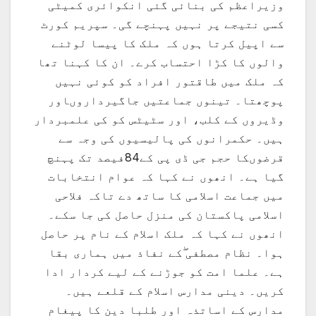
وزیراعظم کی بنائی گئی انکوائری کمیٹی
کسی نتیجے پر نہیں پہنچے گی۔ سپریم کورٹ
سے اپیل کرتا ہوں کہ ملک کا پیسا لوٹنے
والوں کا کڑا احتساب کرے۔ ان کا کہنا تھا
کہ ملک میں طاقتور افراد کو کوئی نہیں
پوچھتا۔ تینوں جماعتیں جاگیرداروںاور
وڈیروں کے کلب، اور سٹیٹس کو کی علمبردار
ہیں۔ حکمرانوں کی پالیسیوں کی وجہ سے
قرضوںکا حجم جی ڈی پی کے84فیصد تک پہنچ
گیا ہے۔ انھوں نے کہا کہ عوام انتخابات
میں جماعت اسلامی کا ساتھ دے تاکہ فلاحی
اسلامی پاکستان کی منزل حاصل کی جا سکے۔
انھوں نے کہا کہ ملک اسلام کے نام پر حاصل
ہوا۔ نظام مصطفی ۖکے نفاذ میں ہماری بقا
ہے۔ علما امت کو جوڑنے کے لیے کردار ادا
کریں۔ دینی مدارس اسلام کے قلعے ہیں۔
مدارس کے اساتذہ اور طلبا دین کا پیغام