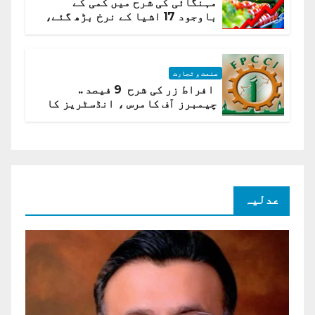
مہنگائی کی شرح میں کمی کے
باوجود 17 اشیا کے نرخ بڑھ گئے،
ادارہ شماریات
صنعت و تجارت
افراط زر کی شرح 9 فیصد ..
چیمبرز آف کامرس ، انڈسٹریز کا
شرح سود میں کمی کا مطالبہ
عدلیہ