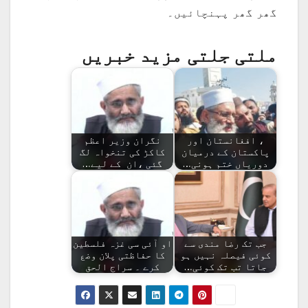
گھر گھر پہنچائیں۔
ملتی جلتی مزید خبریں
، افغانستان اور
نگران وزیر اعظم
پاکستان کے درمیان
کاکڑ کی تنخواہ لگ
دوریاں ختم ہونی…
گئی ،ان کے لیے…
جب تک رضا مندی سے
او آئی سی غزہ فلسطین
کوئی فیصلہ نہیں ہو
کا حفاظتی پلان وضع
جاتا تب تک کوئی…
کرے ۔ سراج الحق