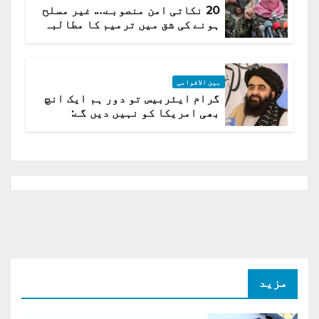
20 نکاتی امن منصوبے…. غیر مسلح
ہونے کی شق میں ترمیم کا مطالبہ
بین الاقوامی
گرام ایئربیس تو دور ہم ایک انچ
بھی امریکا کو نہیں دیں گے:
افغانستان کا دو ٹوک مؤقف
مزید