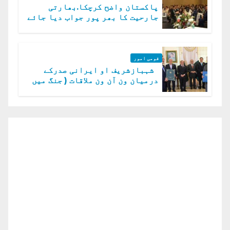
پاکستان واضح کرچکا.بھارتی
جارحیت کا بھر پور جواب دیا جائے
گا.سید عاصم منیر
قومی امور
شہبازشریف او ایرانی صدرکے
درمیان ون آن ون ملاقات ( جنگ میں
دو ٹوک حمایت پر اظہار شکریہ)