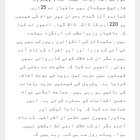
شارٹیج سیکنڈل میں مافیاز نے 25ارب
کمائے، آٹا گندم بحران میں عوام کی جیبوں
پر 220ارب کا ڈاکہ ڈالا گیا۔ انھوں نے کہا
کہ مافیاز وزیراعظم کے اردگرد بیٹھے
ہیں۔ سکینڈلز کی انکوائری رپورٹس میں پی
ٹی آئی کے وزرا اور اہم افراد کے نام آئے
ہیں، مگر ان کے خلاف کوئی کارروائی نہیں
ہوئی۔ انھوں نے کہا کہ حکومت نے بجلی کی
قیمتوں میں مزید تین روپے فی یونٹ اضافہ
کردیا ہے۔ پٹرول کی قیمتیں مزید بڑھانے
کی باتیں ہو رہی ہیں۔ جماعت اسلامی عوام
دشمن اقدامات کو مسترد کرتی ہے۔ امیر
جماعت نے کہا کہ پاناما لیکس اور
پنڈوراپیپرز میں حکمران اشرافیہ کے نام
آئے، مگر ان کے خلاف ابھی تک ایکشن نہیں
ہوا۔ پہلے روز سے ہی کہہ رہے ہیں کہ