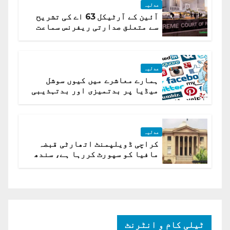
عدلیہ
آئین کے آرٹیکل 63 اے کی تشریح
سے متعلق صدارتی ریفرنس سماعت
کیلئے مقرر
عدلیہ
ہمارے معاشرے میں کیوں سوشل
میڈیا پر بدتمیزی اور بدتہذیبی
ہے؟ اسلام آباد ہائیکورٹ
عدلیہ
کراچی ڈویلپمنٹ اتھارٹی قبضہ
مافیا کو سپورٹ کررہا ہے، سندھ
ہائی کورٹ برہم
ٹیلی کام و انٹرنٹ