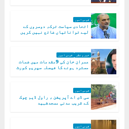
رہے ہیں: وزیراعظم
قومی امور
اتحادی سیاست ترک، دوسروں کے
لیے توانائیاں ضائع نہیں کریں
گے، حافظ نعیم الرحمن
خبر و نظر
قومی امور
عمران خان کی 9مقدمات میں ضمات
مسترد ہونے کا فیصلہ سپریم کورٹ
میں چیلنج
قومی امور
سی ڈی اے آپریشن ، راول ڈیم چوک
کے قریب مدنی مسجدشہید
قومی امور