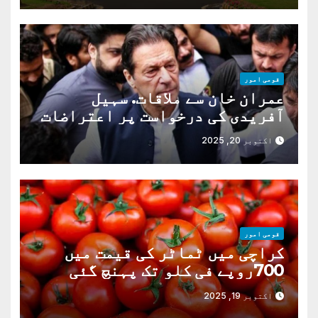
قومی امور
عمران خان سے ملاقات. سہیل
آفریدی کی درخواست پر اعتراضات
دور
اکتوبر 20, 2025
قومی امور
کراچی میں ٹماٹر کی قیمت میں
700روپے فی کلو تک پہنچ گئی
اکتوبر 19, 2025