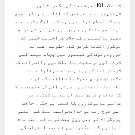
کے خلاف 101دھرنے دے گی۔ گجرات اور
شیخوپورہ سے دھرنوں کا آغاز ہو چکا، آخری
معرکہ اسلام آباد میں ہو گا۔ لوگ حکومت سے
اپنا حق مانگ رہے ہیں۔ پی ٹی آئی کی عوام
دشمن پالیسیوں کے خلاف کراچی سے خیبر تک
لوگوں اکٹھا کریں گے۔ حکومت اشیائے
خورودونوش کی قیمتوں میں پچاس فیصد کمی
کرے۔ گورنر سٹیٹ بنک ملک میں وائسرائے کا
کردار ادا کر رہا ہے، اسے ہٹایا جائے۔
حکمران سودی معیشت کے خاتمے کے لیے
اقدامات اٹھائیں۔ پی ٹی آئی کی حکومت ملک
کا ناکام ترین سیٹ اپ ہے۔پاکستان پر
عالمی ساہوکاروں کا قبضہ ہو چکا، حالات
اسی طرح رہے تو خدانخواستہ ملک کے ایٹمی
پروگرام کو بھی رول بیک کرنے کے احکامات
آ جائیں گے۔ حکمرانوں نے خود اعتراف کیا