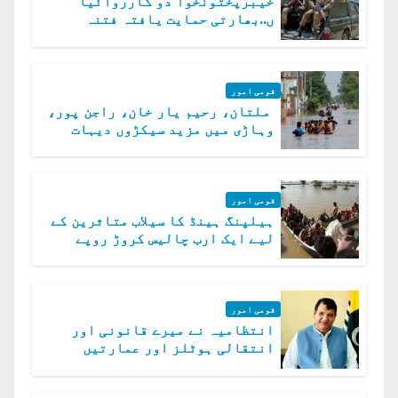
خیبرپختونخوا دو کارروائیا
ں..بھارتی حمایت یافتہ فتنہ
الخوارج کے 31 دہشت گرد ہلاک
قومی امور
ملتان، رحیم یار خان، راجن پور،
وہاڑی میں مزید سیکڑوں دیہات
ڈوب گئے
قومی امور
ہیلپنگ ہینڈ کا سیلاب متاثرین کے
لیے ایک ارب چالیس کروڑ روپے
امداد کا اعلان
قومی امور
انتظامیہ نے میرے قانونی اور
انتقالی ہوٹلز اور عمارتیں
مسمار کر دیں، ملک صدیق