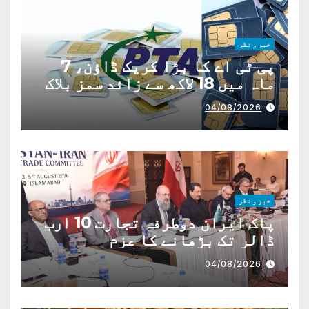
خبر و نظر
پی ٹی اے کا بڑا کریک ڈاؤن، 7
ماہ میں 18 لاکھ سے زائد سمز بلاک
04/08/2026
خبر و نظر
پاک ایران دوطرفہ تجارت 10 ارب
ڈالر تک بڑھانے کا عزم
04/08/2026