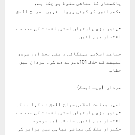
پاکستان کا معاشی سقوط ہو چکا ہے،
حکمرانوں کو کوئی پرواہ نہیں۔ سراج الحق
تینوں بڑی پارٹیاں اسٹیبلشمنٹ کی مدد سے
اقتدار میں آئیں
جماعت اسلامی مہنگائی ، منی بجٹ اور سودی
معیشت کے خلاف 101دھرنے دے گی۔ مردان میں
خطاب
مردان (ویب ڈیسک)
امیر جماعت اسلامی سراج الحق نے کہا ہے کہ
تینوں بڑی پارٹیاں اسٹیبلشمنٹ کی مدد سے
اقتدار میں آئیں۔ سابقہ اور موجودہ
حکمران ملک کی معاشی تباہی میں برابر کی