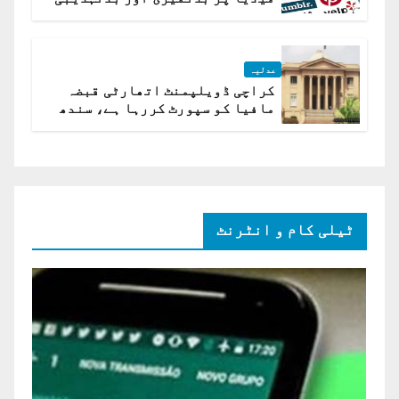
ہے؟ اسلام آباد ہائیکورٹ
عدلیہ
کراچی ڈویلپمنٹ اتھارٹی قبضہ
مافیا کو سپورٹ کررہا ہے، سندھ
ہائی کورٹ برہم
ٹیلی کام و انٹرنٹ