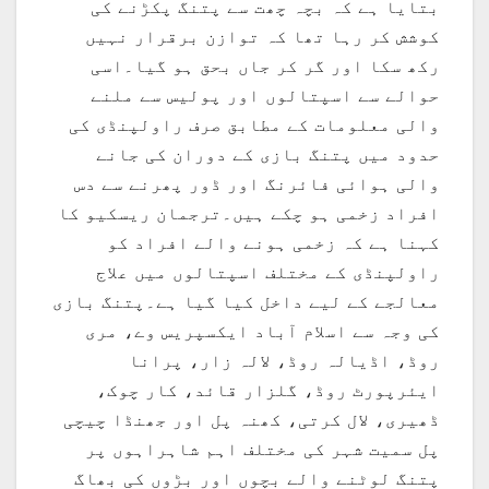
بتایا ہے کہ بچہ چھت سے پتنگ پکڑنے کی
کوشش کر رہا تھا کہ توازن برقرار نہیں
رکھ سکا اور گر کر جاں بحق ہو گیا۔اسی
حوالے سے اسپتالوں اور پولیس سے ملنے
والی معلومات کے مطابق صرف راولپنڈی کی
حدود میں پتنگ بازی کے دوران کی جانے
والی ہوائی فائرنگ اور ڈور پھرنے سے دس
افراد زخمی ہو چکے ہیں۔ترجمان ریسکیو کا
کہنا ہے کہ زخمی ہونے والے افراد کو
راولپنڈی کے مختلف اسپتالوں میں علاج
معالجے کے لیے داخل کیا گیا ہے۔پتنگ بازی
کی وجہ سے اسلام آباد ایکسپریس وے، مری
روڈ، اڈیالہ روڈ، لالہ زار، پرانا
ایئرپورٹ روڈ، گلزار قائد، کار چوک،
ڈھیری، لال کرتی، کھنہ پل اور جھنڈا چیچی
پل سمیت شہر کی مختلف اہم شاہراہوں پر
پتنگ لوٹنے والے بچوں اور بڑوں کی بھاگ