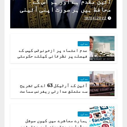
آئین مقدم ہے اور ہم اس کے
محافظ ہیں ہر صورت اپنی آئینی
ذمہ داری ادا کرینگے ، چیف
18/04/2022
جسٹس پاکستان
عدلیہ
عدم اعتماد پر ازخونوٹس کیس کے
فیصلے پر نظرثانی کیلئے حکومتی
تیار درخواست دائر نہ ہوسکی
عدلیہ
آئین کے آرٹیکل 63 اے کی تشریح
سے متعلق صدارتی ریفرنس سماعت
کیلئے مقرر
عدلیہ
ہمارے معاشرے میں کیوں سوشل
میڈیا پر بدتمیزی اور بدتہذیبی