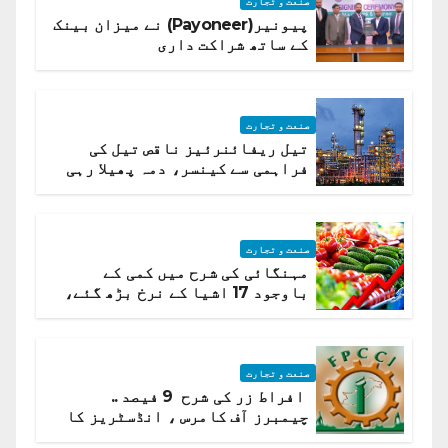
صنعت و تجارت
پیونیر(Payoneer) نے میزان بینک
کے ساتھ شراکت داری
صنعت و تجارت
تیل ریفائنرئیز ناقص تیل کی
فراہمی سے کینسر، دمہ پھیلا رہی
ہیں قائمہ کمیٹی میں انکشاف
صنعت و تجارت
مہنگائی کی شرح میں کمی کے
باوجود 17 اشیا کے نرخ بڑھ گئے،
ادارہ شماریات
صنعت و تجارت
افراط زر کی شرح 9 فیصد ..
چیمبرز آف کامرس ، انڈسٹریز کا
شرح سود میں کمی کا مطالبہ