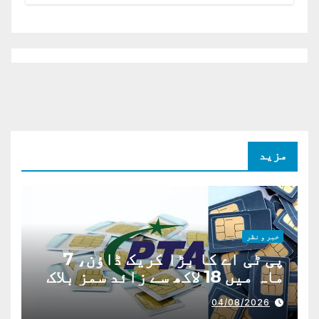
مزید
خبر و نظر
پی ٹی اے کا بڑا کریک ڈاؤن، 7
ماہ میں 18 لاکھ سے زائد سمز بلاک
04/08/2026