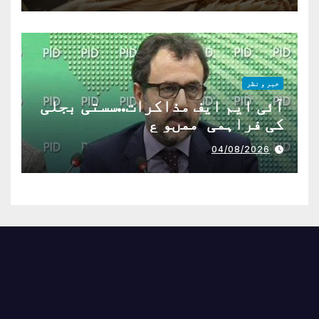
خبر و نظر
آئی ایم ایف مذاکرات..سستی بجلی
کی فراہمی ممںو ع
04/08/2026