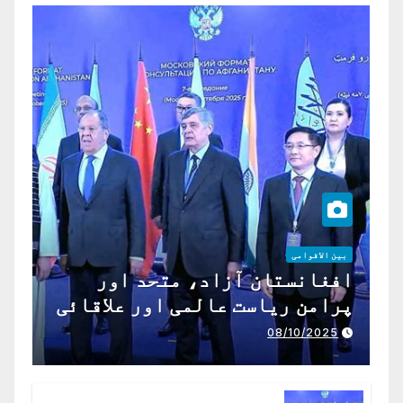
بین الاقوامی
افغانستان آزاد، متحد اور
پرامن ریاست عالمی اور علاقائی
تعاون کے لیے ناگزیر ہے
08/10/2025