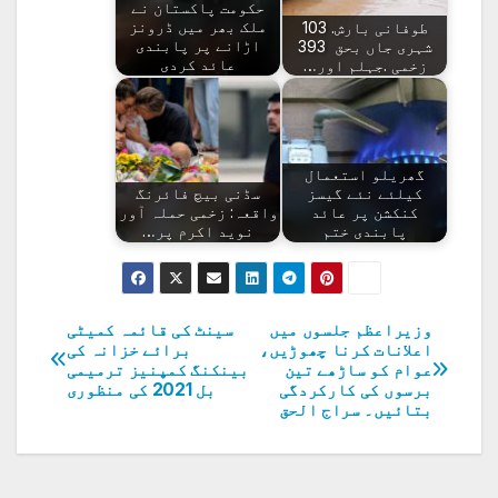
حکومت پاکستان نے
طوفانی بارش. 103
ملک بھر میں ڈرونز
شہری جاں بحق 393
اڑانے پر پابندی
زخمی .جہلم اور…
عائد کردی
گھریلو استعمال
کیلئے نئے گیسز
سڈنی بیچ فائرنگ
کنکشن پر عائد
واقعہ: زخمی حملہ آور
پابندی ختم
نوید اکرم پر…
وزیراعظم جلسوں میں
سینٹ کی قائمہ کمیٹی
پوسٹوں
اعلانات کرنا چھوڑیں،
برائے خزانہ کی
عوام کو ساڑھے تین
بینکنگ کمپنیز ترمیمی
کی
برسوں کی کارکردگی
بل 2021 کی منظوری
بتائیں۔ سراج الحق
نیویگیشن