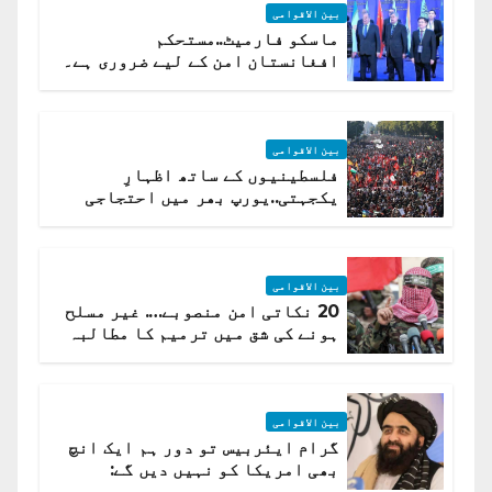
بین الاقوامی
ماسکو فارمیٹ..مستحکم
افغانستان امن کے لیے ضروری ہے۔
(روسی وزیرِ خارجہ )
بین الاقوامی
فلسطینیوں کے ساتھ اظہارِ
یکجہتی..یورپ بھر میں احتجاجی
لہر پھیل گئی
بین الاقوامی
20 نکاتی امن منصوبے…. غیر مسلح
ہونے کی شق میں ترمیم کا مطالبہ
بین الاقوامی
گرام ایئربیس تو دور ہم ایک انچ
بھی امریکا کو نہیں دیں گے:
افغانستان کا دو ٹوک مؤقف