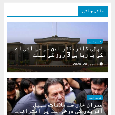
ملتی جلتی
قومی امور
ڈپٹی ڈائریکٹر این سی سی آئی اے
کی بازیابی 3 روز کی مہلت
اکتوبر 20, 2025
قومی امور
عمران خان سے ملاقات. سہیل
آفریدی کی درخواست پر اعتراضات