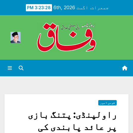
Ski
جمعرات. اگست 6th, 2026
3:23:30 PM
t
conten
قومی امور
راولپنڈی: پتنگ بازی
پر عائد پابندی کی