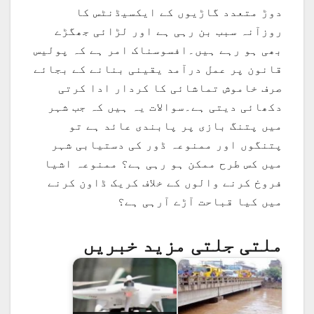
دوڑ متعدد گاڑیوں کے ایکسیڈنٹس کا
روزآنہ سبب بن رہی ہے اور لڑائی جھگڑے
بھی ہو رہے ہیں۔افسوسناک امر ہے کہ پولیس
قانون پر عمل درآمد یقینی بنانے کے بجائے
صرف خاموش تماشائی کا کردار ادا کرتی
دکھائی دیتی ہے۔سوالات یہ ہیں کہ جب شہر
میں پتنگ بازی پر پابندی عائد ہے تو
پتنگوں اور ممنوعہ ڈور کی دستیابی شہر
میں کس طرح ممکن ہو رہی ہے؟ ممنوعہ اشیا
فروخ کرنے والوں کے خلاف کریک ڈاون کرنے
میں کیا قباحت آڑے آرہی ہے؟
ملتی جلتی مزید خبریں