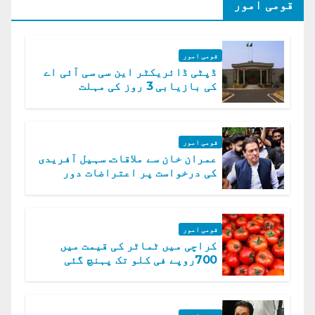
قومی امور
قومی امور
ڈپٹی ڈائریکٹر این سی سی آئی اے
کی بازیابی 3 روز کی مہلت
قومی امور
عمران خان سے ملاقات. سہیل آفریدی
کی درخواست پر اعتراضات دور
قومی امور
کراچی میں ٹماٹر کی قیمت میں
700روپے فی کلو تک پہنچ گئی