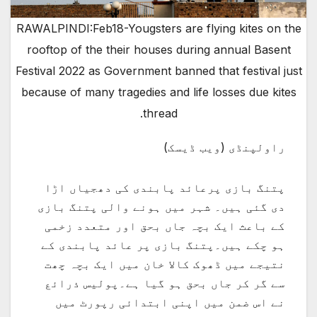
RAWALPINDI:Feb18-Yougsters are flying kites on the
rooftop of the their houses during annual Basent
Festival 2022 as Government banned that festival just
because of many tragedies and life losses due kites
thread.
راولپنڈی (ویب ڈیسک)
پتنگ بازی پرعائد پابندی کی دھجیاں اڑا
دی گئی ہیں۔ شہر میں ہونے والی پتنگ بازی
کے باعث ایک بچہ جاں بحق اور متعدد زخمی
ہو چکے ہیں۔پتنگ بازی پر عائد پابندی کے
نتیجے میں ڈھوک کالا خان میں ایک بچہ چھت
سے گر کر جاں بحق ہو گیا ہے۔پولیس ذرائع
نے اس ضمن میں اپنی ابتدائی رپورٹ میں