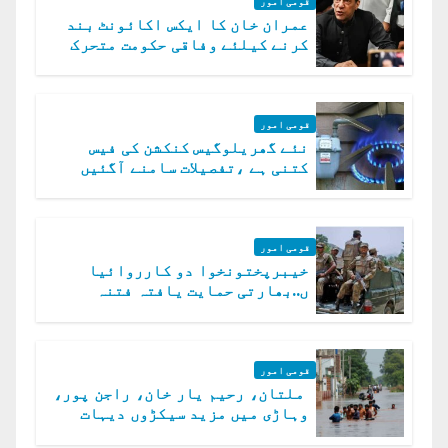
قومی امور
عمران خان کا ایکس اکائونٹ بند
کرنے کیلئے وفاقی حکومت متحرک
قومی امور
نئے گھریلوگیس کنکشن کی فیس
کتنی ہے ،تفصیلات سامنے آگئیں
قومی امور
خیبرپختونخوا دو کارروائیا
ں..بھارتی حمایت یافتہ فتنہ
الخوارج کے 31 دہشت گرد ہلاک
قومی امور
ملتان، رحیم یار خان، راجن پور،
وہاڑی میں مزید سیکڑوں دیہات
ڈوب گئے