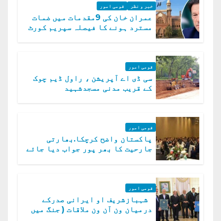
خبر و نظر
قومی امور
عمران خان کی 9مقدمات میں ضمات
مسترد ہونے کا فیصلہ سپریم کورٹ
میں چیلنج
قومی امور
سی ڈی اے آپریشن ، راول ڈیم چوک
کے قریب مدنی مسجدشہید
قومی امور
پاکستان واضح کرچکا.بھارتی
جارحیت کا بھر پور جواب دیا جائے
گا.سید عاصم منیر
قومی امور
شہبازشریف او ایرانی صدرکے
درمیان ون آن ون ملاقات ( جنگ میں
دو ٹوک حمایت پر اظہار شکریہ)