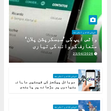
ٹیلی کام و انٹرنٹ
واٹس ایپ کی ’سبسکرپشن پلان‘
متعارف کروانے کی تیاری
23/04/2026
ٹیلی کام و انٹرنٹ
موبائل پیکجز کی قیمتیں ماہانہ
بنیادوں پر بڑھانے پر پابندی
ٹیلی کام و انٹرنٹ