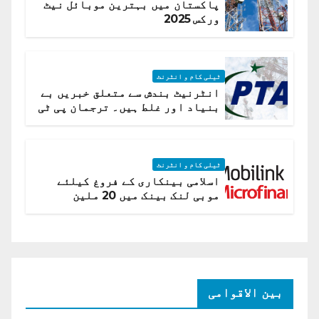
پاکستان میں بہترین موبائل نیٹ
ورکس 2025
ٹیلی کام و انٹرنٹ
انٹرنیٹ بندش سے متعلق خبریں بے
بنیاد اور غلط ہیں۔ ترجمان پی ٹی
اے
ٹیلی کام و انٹرنٹ
اسلامی بینکاری کے فروغ کیلئے
موبی لنک بینک میں 20 ملین
امریکی ڈالر کی سرمایہ کاری
بین الاقوامی