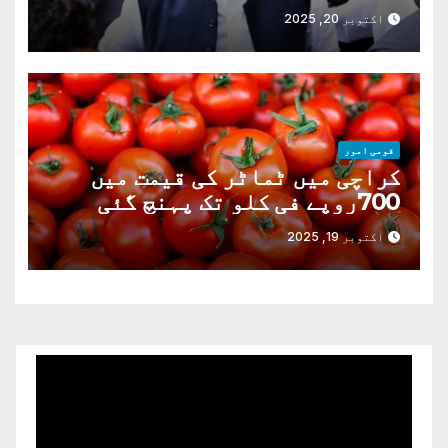
دور
اکتوبر 20, 2025
قومی امور
کراچی میں ٹماٹر کی قیمت میں
700روپے فی کلو تک پہنچ گئی
اکتوبر 19, 2025