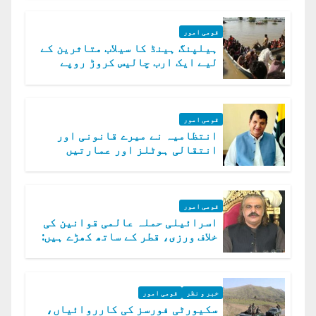
قومی امور
ہیلپنگ ہینڈ کا سیلاب متاثرین کے
لیے ایک ارب چالیس کروڑ روپے
امداد کا اعلان
قومی امور
انتظامیہ نے میرے قانونی اور
انتقالی ہوٹلز اور عمارتیں
مسمار کر دیں، ملک صدیق
قومی امور
اسرائیلی حملہ عالمی قوانین کی
خلاف ورزی، قطر کے ساتھ کھڑے ہیں:
دفتر خارجہ
خبر و نظر
قومی امور
سکیورٹی فورسز کی کارروائیاں،