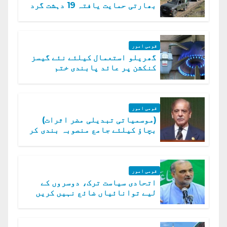
بھارتی حمایت یافتہ 19 دہشت گرد
ہلاک
قومی امور
گھریلو استعمال کیلئے نئے گیسز
کنکشن پر عائد پابندی ختم
قومی امور
(موسمیاتی تبدیلی مضر اثرات)
بچاؤ کیلئے جامع منصوبہ بندی کر
رہے ہیں: وزیراعظم
قومی امور
اتحادی سیاست ترک، دوسروں کے
لیے توانائیاں ضائع نہیں کریں
گے، حافظ نعیم الرحمن