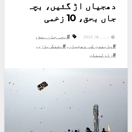
دھجیاں اڑ گئیں، بچہ
جاں بحق، 10 زخمی
#بچہ جاں بحق
,
فروری 18, 2022
#پابندی کی دھجیاں
,
#پتنگ بازی
,
#راولپنڈی