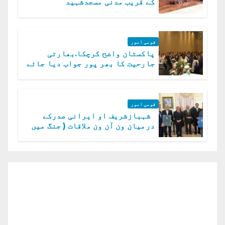
کے قریب مدنی مسجدشہید
قومی امور
پاکستان واضح کرچکا.بھارتی
جارحیت کا بھر پور جواب دیا جائے
گا.سید عاصم منیر
قومی امور
شہبازشریف او ایرانی صدرکے
درمیان ون آن ون ملاقات ( جنگ میں
دو ٹوک حمایت پر اظہار شکریہ)