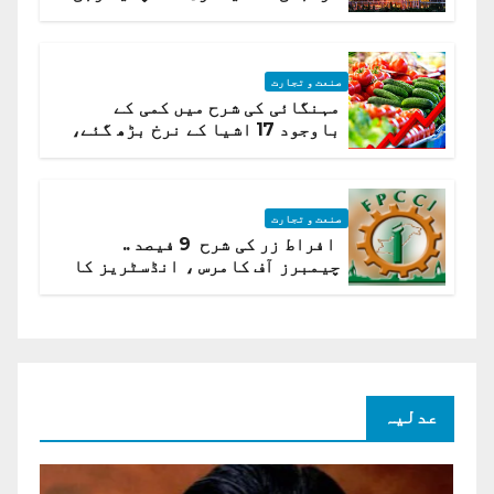
ہیں قائمہ کمیٹی میں انکشاف
صنعت و تجارت
مہنگائی کی شرح میں کمی کے
باوجود 17 اشیا کے نرخ بڑھ گئے،
ادارہ شماریات
صنعت و تجارت
افراط زر کی شرح 9 فیصد ..
چیمبرز آف کامرس ، انڈسٹریز کا
شرح سود میں کمی کا مطالبہ
عدلیہ