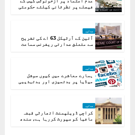
عدم اعتماد پر ازخونوٹس کیس کے
فیصلے پر نظرثانی کیلئے حکومتی
تیار درخواست دائر نہ ہوسکی
عدلیہ
آئین کے آرٹیکل 63 اے کی تشریح
سے متعلق صدارتی ریفرنس سماعت
کیلئے مقرر
عدلیہ
ہمارے معاشرے میں کیوں سوشل
میڈیا پر بدتمیزی اور بدتہذیبی
ہے؟ اسلام آباد ہائیکورٹ
عدلیہ
کراچی ڈویلپمنٹ اتھارٹی قبضہ
مافیا کو سپورٹ کررہا ہے، سندھ
ہائی کورٹ برہم