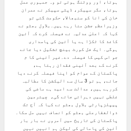
ہوتا، اور ووٹنگ ہوتی تو وہ جمہوری عمل
ہوتا، مگر سپیکر، ڈپٹی سپیکر نے عمران
خان کی انا کو سنبھالا، حکومت گئی تو
وزیراعظم جشن منا رہے ہیں۔بلاول بھٹو نے
کہا کہ اعلیٰ عدلیہ نے فیصلہ کرے کہ آئین
کاغذ کا ٹکڑا ہے یا آئین کی پاسداری
ہوگی۔ ایک فل کورٹ بینچ تشکیل دیا جائے
جو اس کیس کا فیصلہ دے۔غیر آئینی کا م
کرنے کے بعد آئینی فقدان رہتا ہے،
پاکستان کے عوام کو اپنا فیصلہ کرنے دیا
جائے، ہم تو 3 سال سے الیکشن کا مطالبہ
کررہے ہیں، عدالت سے امید ہے ماضی کی
غلطی نہیں دہرائی جائے گی، چیئرمین
پیپلزپارٹی بلاول بھٹو نے کہا کہ آج تک
ذوالفقارعلی بھٹو کو انصاف نہیں مل سکا۔
پاکستان کی تاریخ میں آمروں نے بار بار
آئین کی پامالی کی لیکن ہم انہیں نہیں