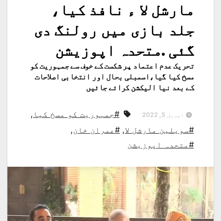
مارشل لا ء نافذ کیا،
جلد بازی میں رولنگ دی
گئی .متحدہ اپوزیشن
تحریک عدم اعتماد پر شکست کے خوف سے جمہوریت کو
مسخ کیا گیا،اسمبلی بحال اور انتخابی اصلاحات
کے بعد نیا الیکشن کرائے جائیں
#جمہوریت کو مسخ کیا
,
اپریل 5, 2022
#سویلین مارشل لا
,
#عمران خان
,
#متحدہ اپوزیشن