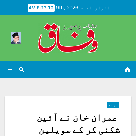
Ski
اتوار. اگست 9th, 2026
8:23:41 AM
t
conten
سیاست
عمران خان نے آئین
شکنی کر کے سویلین