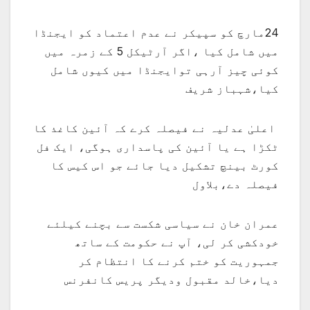
24مارچ کو سپیکر نے عدم اعتماد کو ایجنڈا
میں شامل کیا ،اگر آرٹیکل 5 کے زمرہ میں
کوئی چیز آرہی توایجنڈا میں کیوں شامل
کیا،شہباز شریف
اعلیٰ عدلیہ نے فیصلہ کرے کہ آئین کاغذ کا
ٹکڑا ہے یا آئین کی پاسداری ہوگی، ایک فل
کورٹ بینچ تشکیل دیا جائے جو اس کیس کا
فیصلہ دے،بلاول
عمران خان نے سیاسی شکست سے بچنے کیلئے
خودکشی کر لی، آپ نے حکومت کے ساتھ
جمہوریت کو ختم کرنے کا انتظام کر
دیا،خالد مقبول ودیگر پریس کانفرنس