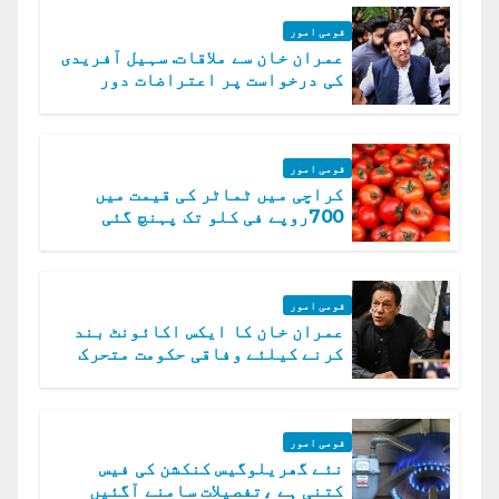
قومی امور
عمران خان سے ملاقات. سہیل آفریدی
کی درخواست پر اعتراضات دور
قومی امور
کراچی میں ٹماٹر کی قیمت میں
700روپے فی کلو تک پہنچ گئی
قومی امور
عمران خان کا ایکس اکائونٹ بند
کرنے کیلئے وفاقی حکومت متحرک
قومی امور
نئے گھریلوگیس کنکشن کی فیس
کتنی ہے ،تفصیلات سامنے آگئیں