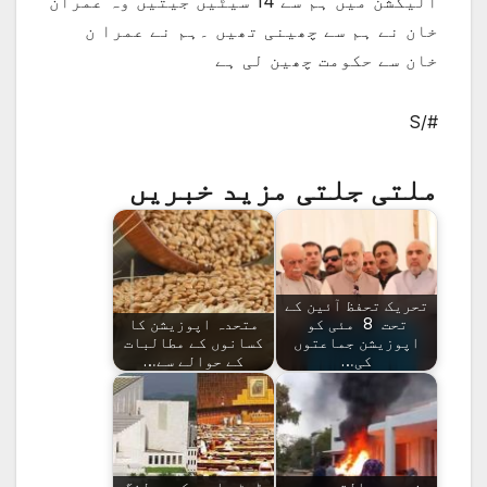
الیکشن میں ہم سے 14 سیٹیں جیتیں وہ عمران
خان نے ہم سے چھینی تھیں ۔ہم نے عمرا ن
خان سے حکومت چھین لی ہے
#/S
ملتی جلتی مزید خبریں
تحریک تحفظ آئین کے
تحت 8 مئی کو
متحدہ اپوزیشن کا
اپوزیشن جماعتوں
کسانوں کے مطالبات
کی…
کے حوالے سے…
فوجی عدالتوں میں
ڈپٹی اسپیکر رولنگ