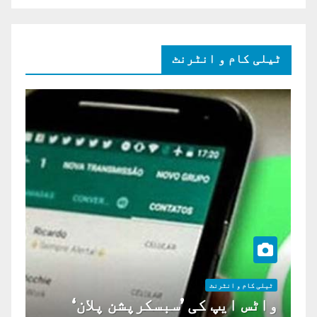
ٹیلی کام و انٹرنٹ
ٹیلی کام و انٹرنٹ
واٹس ایپ کی ’سبسکرپشن پلان‘