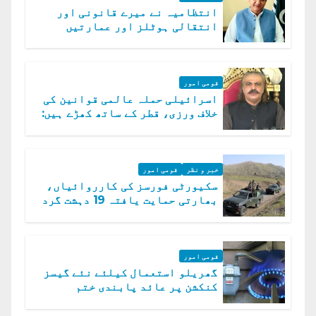
انتظامیہ نے میرے قانونی اور
انتقالی ہوٹلز اور عمارتیں
مسمار کر دیں، ملک صدیق
قومی امور
اسرائیلی حملہ عالمی قوانین کی
خلاف ورزی، قطر کے ساتھ کھڑے ہیں:
دفتر خارجہ
خبر و نظر
قومی امور
سکیورٹی فورسز کی کارروائیاں،
بھارتی حمایت یافتہ 19 دہشت گرد
ہلاک
قومی امور
گھریلو استعمال کیلئے نئے گیسز
کنکشن پر عائد پابندی ختم