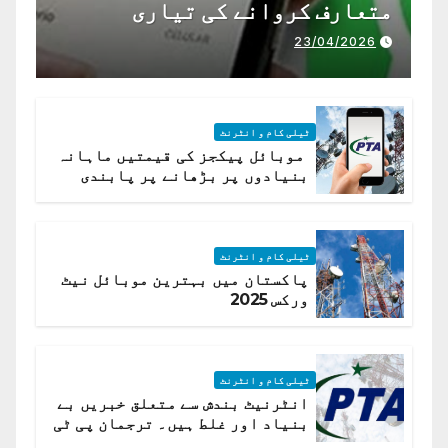
متعارف کروانے کی تیاری
23/04/2026
ٹیلی کام و انٹرنٹ
موبائل پیکجز کی قیمتیں ماہانہ
بنیادوں پر بڑھانے پر پابندی
ٹیلی کام و انٹرنٹ
پاکستان میں بہترین موبائل نیٹ
ورکس 2025
ٹیلی کام و انٹرنٹ
انٹرنیٹ بندش سے متعلق خبریں بے
بنیاد اور غلط ہیں۔ ترجمان پی ٹی
اے