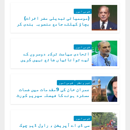
قومی امور
(موسمیاتی تبدیلی مضر اثرات)
بچاؤ کیلئے جامع منصوبہ بندی کر
رہے ہیں: وزیراعظم
قومی امور
اتحادی سیاست ترک، دوسروں کے
لیے توانائیاں ضائع نہیں کریں
گے، حافظ نعیم الرحمن
خبر و نظر
قومی امور
عمران خان کی 9مقدمات میں ضمات
مسترد ہونے کا فیصلہ سپریم کورٹ
میں چیلنج
قومی امور
سی ڈی اے آپریشن ، راول ڈیم چوک