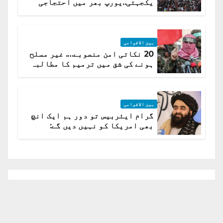
یکجہتی..یورپ بھر میں احتجاجی
لہر پھیل گئی
بین الاقوامی
20 نکاتی امن منصوبے…. غیر مسلح
ہونے کی شق میں ترمیم کا مطالبہ
بین الاقوامی
گرام ایئربیس تو دور ہم ایک انچ
بھی امریکا کو نہیں دیں گے:
افغانستان کا دو ٹوک مؤقف