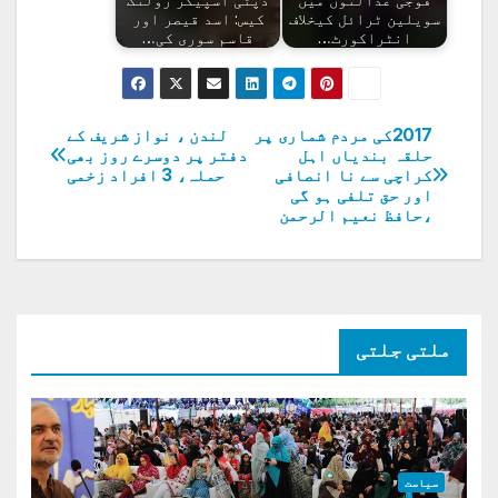
سویلین ٹرائل کیخلاف
کیس: اسد قیصر اور
انٹراکورٹ…
قاسم سوری کی…
2017کی مردم شماری پر
لندن ، نواز شریف کے
پوسٹوں
حلقہ بندیاں اہل
دفتر پر دوسرے روز بھی
کراچی سے نا انصافی
حملہ، 3 افراد زخمی
کی
اور حق تلفی ہو گی
،حافظ نعیم الرحمن
نیویگیشن
ملتی جلتی
سیاست