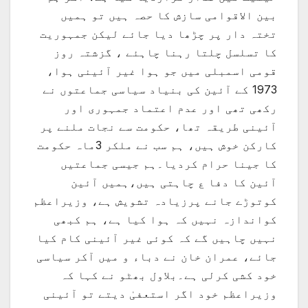
بین الاقوامی سازش کا حصہ ہیں تو ہمیں
تختہ دار پر چڑھا دیا جائے لیکن جمہوریت
کا تسلسل چلتا رہنا چاہئے ، گزشتہ روز
قومی اسمبلی میں جو ہوا غیر آئینی ہوا،
1973 کے آئین کی بنیاد سیاسی جماعتوں نے
رکھی تھی اور عدم اعتماد جمہوری اور
آئینی طریقہ تھا، حکومت سے نجات ملنے پر
کارکن خوش ہیں، ہم سب نے ملکر 3ماہ حکومت
کا جینا حرام کردیا۔ہم جیسی جماعتیں
آئین کا دفا ع چاہتی ہیں،ہمیں آئین
کوتوڑے جانے پرزیادہ تشویش ہے، وزیراعظم
کواندازہ نہیں کہ ہوا کیا ہے، ہم کبھی
نہیں چاہیں گے کہ کوئی غیر آئینی کام کیا
جائے، عمران خان نے دباء و میں آکر سیاسی
خود کشی کرلی ہے۔بلاول بھٹو نے کہا کہ
وزیراعظم خود اگر استعفیٰ دیتے تو آئینی