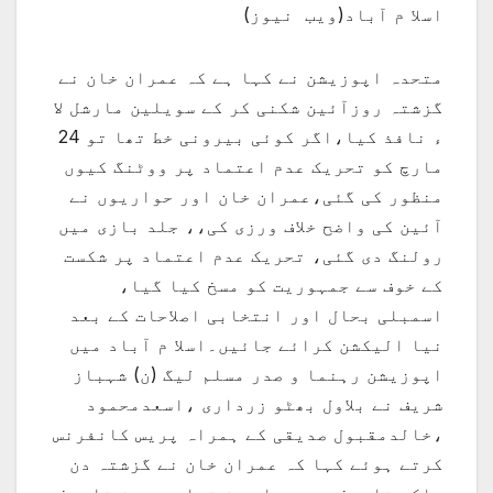
اسلا م آباد(ویب نیوز)
متحدہ اپوزیشن نے کہا ہے کہ عمران خان نے
گزشتہ روزآئین شکنی کر کے سویلین مارشل لا
ء نافذ کیا،اگر کوئی بیرونی خط تھا تو 24
مارچ کو تحریک عدم اعتماد پر ووٹنگ کیوں
منظور کی گئی،عمران خان اور حواریوں نے
آئین کی واضح خلاف ورزی کی،، جلد بازی میں
رولنگ دی گئی، تحریک عدم اعتماد پر شکست
کے خوف سے جمہوریت کو مسخ کیا گیا،
اسمبلی بحال اور انتخابی اصلاحات کے بعد
نیا الیکشن کرائے جائیں۔اسلا م آباد میں
اپوزیشن رہنما و صدر مسلم لیگ (ن) شہباز
شریف نے بلاول بھٹو زرداری ،اسعدمحمود
،خالدمقبول صدیقی کے ہمراہ پریس کانفرنس
کرتے ہوئے کہا کہ عمران خان نے گزشتہ دن