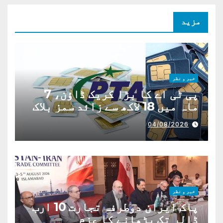
مزید
خبر و نظر
پی ٹی اے کا بڑا کریک ڈاؤن، 7
ماہ میں 18 لاکھ سے زائد سمز بلاک
04/08/2026
خبر و نظر
پاک ایران دوطرفہ تجارت 10 ارب
ڈالر تک بڑھانے کا عزم