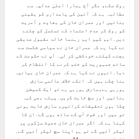
روک سکے، مگر آج ہمارا اعلیٰ عدلیہ سے
مطالبہ ہے کہ آئین کی پاسداری کو یقینی
بنائیں اور عمران خان کی بغاوت و آمریت
کو روک کر عدم اعتماد کے تسلسل کو چلنے
دیں۔ایم کیو ایم رہنما خالد مقبول صدیقی
نے کہا ہے کہ عمران خان نے سیاسی شکست سے
بچنے کیلئے خودکشی کر لی۔ آپ نے حکومت کے
ساتھ جمہوریت کو ختم کرنے کا انتظام کر
دیا۔انہوں نے کہا ہے کہ عمران خان بیانیہ
بنا چکے ہیں کہ انکے خلاف عالمی سازش
ہورہی ہے،سازش ہورہی ہے تو ایک کمیشن
بنائیں اور سچ ثابت کریں۔پہلے بھی کہہ
چکا ہوں تحقیقات کرائیں، سازش ثابت ہوئی
تو میں اور قوم آپ کے ساتھ ہوں گے۔ان کا
کہنا ہے کہ اگر عمران خان جھوٹ سڑکوں پر
لیکر آئیں گے تو ہم اپنا سچ لیکر آئیں گے۔