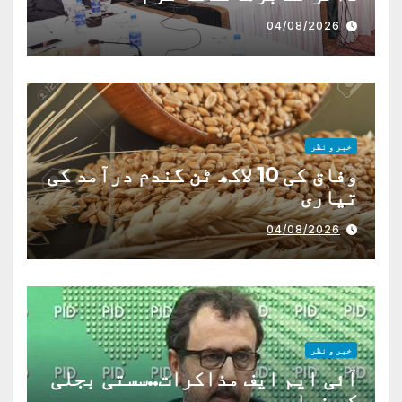
04/08/2026
خبر و نظر
وفاق کی 10 لاکھ ٹن گندم درآمد کی
تیاری
04/08/2026
خبر و نظر
آئی ایم ایف مذاکرات..سستی بجلی
کی فراہمی ممںو ع