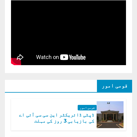
قومی امور
قومی امور
ڈپٹی ڈائریکٹر این سی سی آئی اے
کی بازیابی 3 روز کی مہلت