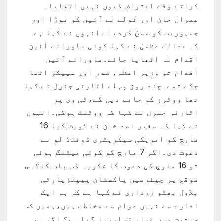
کراتے وقت اعتراض کیوں نہیں اٹھایا۔
عمران خان اور ٹولے نے آئین کو توڑا اور
جمہوریت کو مسخ کردیا ۔انہوں نے کہا ہے
کہ عدالت عظمیٰ نے کہا کوئی ماورائے آئین
اقدام نہ اٹھایا جائے۔ماورائے آئین
اقدام تو وزیر اعظم، صدر اور سپیکر اٹھا
چکے تھے۔چند روز پہلے اٹارنی جنرل نے کہا
تھا ووٹرز کو جانے دیں گے،ٹی وی پر
اٹارنی جنرل نے کہا کہ ووٹنگ ہوگی۔انہوں
نے کہا کہ سفیر اسد خان نے ٹویٹ کیا 16
مارچ کو امریکی سیکریٹری ڈونلڈ لو نے
دعوت دی۔اگر 7 مارچ کو کوئی میٹنگ ہوئی
تو 16 مارچ کی دعوت کا شکریہ کس بات کا؟۔س
موقع پر چیئرمین پاکستان پیپلزپارٹی
بلاول بھٹو زرداری نے کہا ہے کہ ہم ایک
ادارے سے نہیں عوام سے مخاطب ہیں،ہمیں کس
حیثیت میں غدار قراردیا گیا ہے؟ اگر ہم