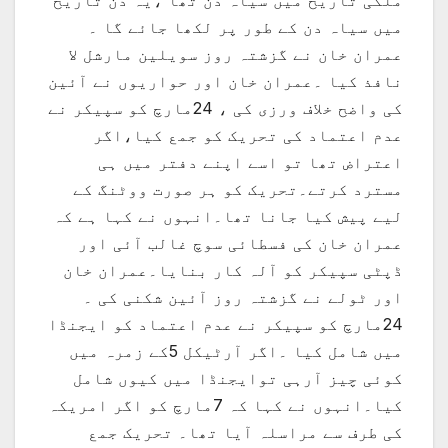
ملکی تاریخ میں سیاہ دن تھا ،یہ دن تاریخ
میں سیاہ دن کے طور پر لکھا جائے گا ۔
عمران خان نے گزشتہ روز سویلین مارشل لا
نافذ کیا ۔عمران خان اور حواریوں نے آئین
کی واضح خلاف ورزی کی ، 24مارچ کو سپیکر نے
عدم اعتماد کی تحریک کو جمع کیا،اگر
اعتراض تھا تو اسے اپنے دفتر میں ہی
مسترد کرتے۔تحریک کو ہر صورت ووٹنگ کے
لیے پیش کیا جانا تھا۔انہوں نے کہا ہے کہ
عمران خان کی فسطائی سوچ غالب آئی اور
ڈپٹی سپیکر کو آلہ کار بنایا۔عمران خان
اور ٹولے نے گزشتہ روز آئین شکنی کی ۔
24مارچ کو سپیکر نے عدم اعتماد کو ایجنڈا
میں شامل کیا ۔اگر آرٹیکل 5کے زمرہ میں
کوئی چیز آرہی توایجنڈا میں کیوں شامل
کیا۔انہوں نے کہا کہ 7مارچ کو اگر امریکہ
کی طرف سے مراسلہ آیا تھا۔ تحریک جمع