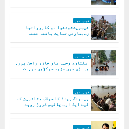
قومی امور
خیبرپختونخوا دو کارروائیا
ں..بھارتی حمایت یافتہ فتنہ
الخوارج کے 31 دہشت گرد ہلاک
قومی امور
ملتان، رحیم یار خان، راجن پور،
وہاڑی میں مزید سیکڑوں دیہات
ڈوب گئے
قومی امور
ہیلپنگ ہینڈ کا سیلاب متاثرین کے
لیے ایک ارب چالیس کروڑ روپے
امداد کا اعلان
قومی امور