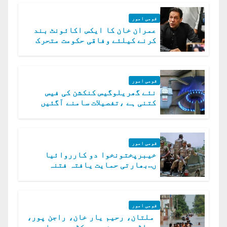
قومی امور
عمران خان کا ایکس اکائونٹ بند
کرنے کیلئے وفاقی حکومت متحرک
قومی امور
نئے گھریلوگیس کنکشن کی فیس
کتنی ہے ،تفصیلات سامنے آگئیں
قومی امور
خیبرپختونخوا دو کارروائیا
ں..بھارتی حمایت یافتہ فتنہ
الخوارج کے 31 دہشت گرد ہلاک
قومی امور
ملتان، رحیم یار خان، راجن پور،