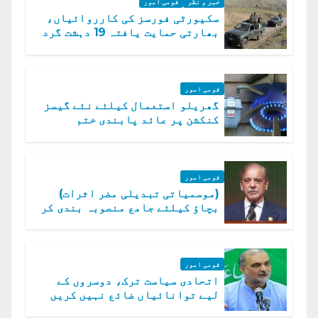
خبر و نظر
قومی امور
سکیورٹی فورسز کی کارروائیاں،
بھارتی حمایت یافتہ 19 دہشت گرد
ہلاک
قومی امور
گھریلو استعمال کیلئے نئے گیسز
کنکشن پر عائد پابندی ختم
قومی امور
(موسمیاتی تبدیلی مضر اثرات)
بچاؤ کیلئے جامع منصوبہ بندی کر
رہے ہیں: وزیراعظم
قومی امور
اتحادی سیاست ترک، دوسروں کے
لیے توانائیاں ضائع نہیں کریں
گے، حافظ نعیم الرحمن