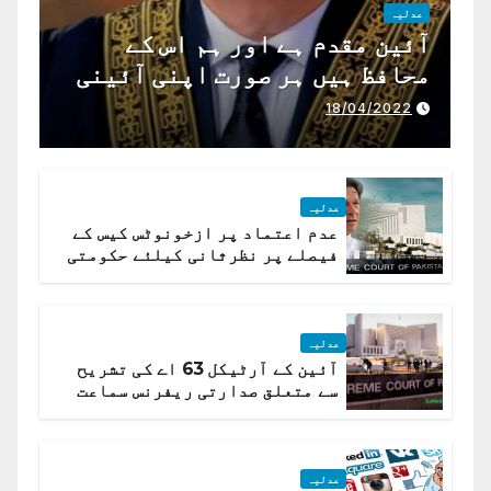
عدلیہ
آئین مقدم ہے اور ہم اس کے
محافظ ہیں ہر صورت اپنی آئینی
ذمہ داری ادا کرینگے ، چیف
18/04/2022
جسٹس پاکستان
عدلیہ
عدم اعتماد پر ازخونوٹس کیس کے
فیصلے پر نظرثانی کیلئے حکومتی
تیار درخواست دائر نہ ہوسکی
عدلیہ
آئین کے آرٹیکل 63 اے کی تشریح
سے متعلق صدارتی ریفرنس سماعت
کیلئے مقرر
عدلیہ