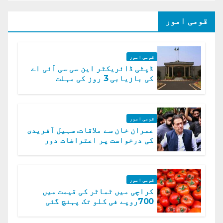
قومی امور
قومی امور
ڈپٹی ڈائریکٹر این سی سی آئی اے
کی بازیابی 3 روز کی مہلت
قومی امور
عمران خان سے ملاقات. سہیل آفریدی
کی درخواست پر اعتراضات دور
قومی امور
کراچی میں ٹماٹر کی قیمت میں
700روپے فی کلو تک پہنچ گئی