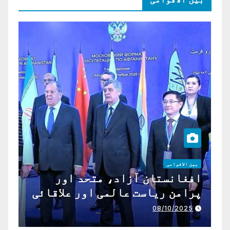
بین الاقوامی
افغانستان آزاد، متحد اور
پرامن ریاست عالمی اور علاقائی
تعاون کے لیے ناگزیر ہے
08/10/2025