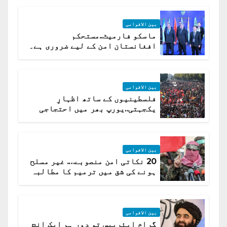
بین الاقوامی
ماسکو فارمیٹ..مستحکم
افغانستان امن کے لیے ضروری ہے۔
(روسی وزیرِ خارجہ )
بین الاقوامی
فلسطینیوں کے ساتھ اظہارِ
یکجہتی..یورپ بھر میں احتجاجی
لہر پھیل گئی
بین الاقوامی
20 نکاتی امن منصوبے…. غیر مسلح
ہونے کی شق میں ترمیم کا مطالبہ
بین الاقوامی
گرام ایئربیس تو دور ہم ایک انچ