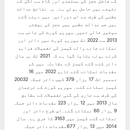
کے فاضل ججز کی مستعدی اور کام سے لگن کے
نتیجے میں حاصل ہوئی ہے۔ یہ نتائج عدالت
عظمی کی طرف سے اس دورانیہ میں دیئے گئے
ہیں جب عدالت عظمی میں ججز کی بیشتر
سیٹیں خالی تھیں۔سپریم کورٹ کی جانب سے
2013 سے 2022 تک سپریم کورٹ میں دائر اور
نمٹائے جانے والے کیسز کی تفصیلات فراہم
کرتے ہوئے بتایا گیا ہے کہ 2021 تک ہر سال
دائر کئے گئے کیسز کے مقابلہ میں کم
مقدمات نمٹائے گئے تاہم 2022 میں 16
دسمبر تک 17 ہزار 379 کیس دائر جبکہ 20032
کیسز نمٹائے گئے۔ سپریم کورٹ کے ترجمان
کی طرف سے جاری کی گئی تفصیلات کے مطابق
سال 2013 میں 12 ہزار 223 مقدمات دائر جبکہ
9 ہزار 60 نمٹائے گئے۔اس طرح دائر اور
نمٹائے گئے کیسز میں 3163 کا فرق ہے۔ سال
2014 میں 13 ہزار 677مقدمات دائر جبکہ