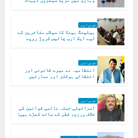
وہاڑی میں مزید سیکڑوں دیہات
ڈوب گئے
قومی امور
ہیلپنگ ہینڈ کا سیلاب متاثرین کے
لیے ایک ارب چالیس کروڑ روپے
امداد کا اعلان
قومی امور
انتظامیہ نے میرے قانونی اور
انتقالی ہوٹلز اور عمارتیں
مسمار کر دیں، ملک صدیق
قومی امور
اسرائیلی حملہ عالمی قوانین کی
خلاف ورزی، قطر کے ساتھ کھڑے ہیں:
دفتر خارجہ