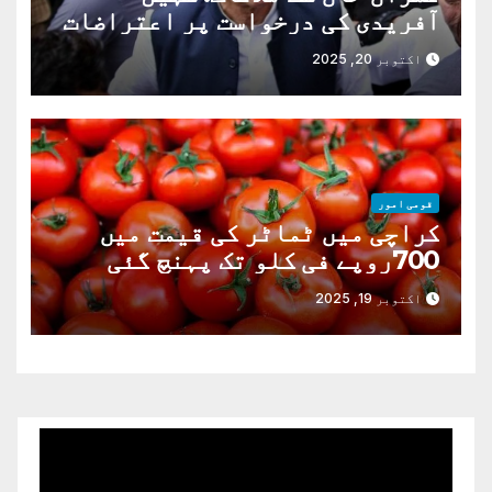
آفریدی کی درخواست پر اعتراضات
دور
اکتوبر 20, 2025
قومی امور
کراچی میں ٹماٹر کی قیمت میں
700روپے فی کلو تک پہنچ گئی
اکتوبر 19, 2025