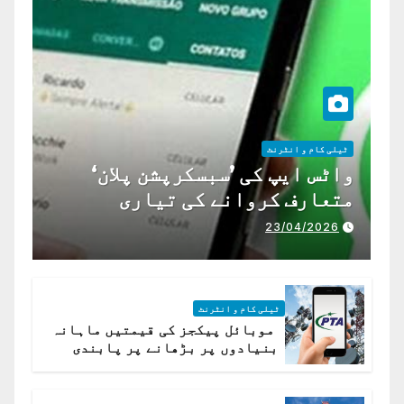
ٹیلی کام و انٹرنٹ
واٹس ایپ کی ’سبسکرپشن پلان‘
متعارف کروانے کی تیاری
23/04/2026
ٹیلی کام و انٹرنٹ
موبائل پیکجز کی قیمتیں ماہانہ
بنیادوں پر بڑھانے پر پابندی