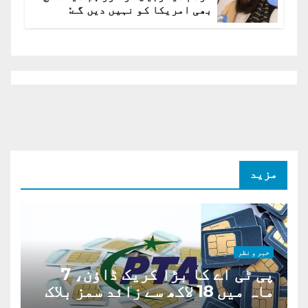
بھی امریکا کو نہیں دیں گے:
افغانستان کا دو ٹوک مؤقف
مزید
خبر و نظر
پی ٹی اے کا بڑا کریک ڈاؤن، 7
ماہ میں 18 لاکھ سے زائد سمز بلاک