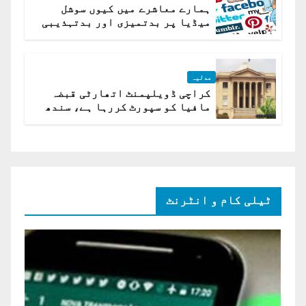
ہمارے معاشرے میں کیوں سوشل
میڈیا پر بدتمیزی اور بدتہذیبی
ہے؟ اسلام آباد ہائیکورٹ
عدلیہ
کراچی ڈویلپمنٹ اتھارٹی قبضہ
مافیا کو سپورٹ کررہا ہے، سندھ
ہائی کورٹ برہم
ٹیلی کام و انٹرنٹ