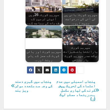
سپریم کورٹ: بانی پی
سپریم کورٹ. 26ویں
ٹی آئی کی درخواست
آئینی ترمیم کے
سمیت اہم…
مقدمات کی سماعت کے…
سپریم کورٹ
بارانتخابات..شہزادش
سپریم کورٹ اور ہائی
وکت صدر سپریم کورٹ
کورٹ کے ججز کے ہاس
بار منتخب
رینٹ اور…
پنجاب اسمبلی میں عدم
پنجاب میں گہری دھند
پوسٹوں
اعتماد کی تحریک پیش
کی وجہ سے متعدد موٹر
کرنے کی تیاری مکمل
ویز بند
کی
ہے،رہنماء مسلم لیگ
(ن)
نیویگیشن