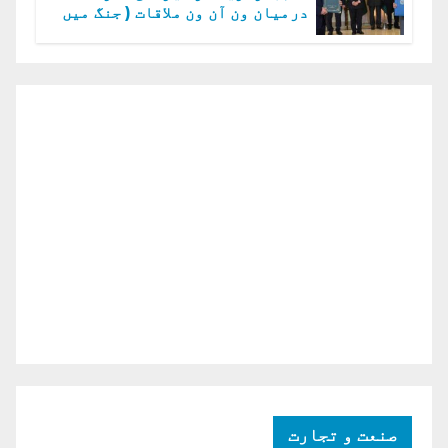
درمیان ون آن ون ملاقات ( جنگ میں
دو ٹوک حمایت پر اظہار شکریہ)
صنعت و تجارت