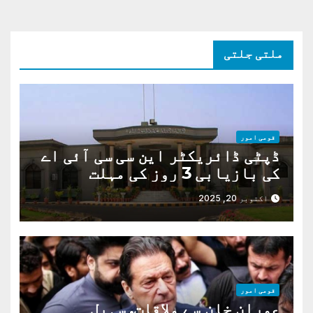
ملتی جلتی
قومی امور
ڈپٹی ڈائریکٹر این سی سی آئی اے
کی بازیابی 3 روز کی مہلت
اکتوبر 20, 2025
قومی امور
عمران خان سے ملاقات. سہیل