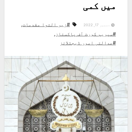
میں کمی
#زیر التوا مقدمات
,
دسمبر 17, 2022
#سپریم کورٹ آف پاکستان
,
#عدالتی امور ڈیجٹلائز