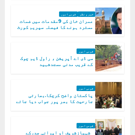
خبر و نظر
قومی امور
عمران خان کی 9مقدمات میں ضمات
مسترد ہونے کا فیصلہ سپریم کورٹ
میں چیلنج
قومی امور
سی ڈی اے آپریشن ، راول ڈیم چوک
کے قریب مدنی مسجدشہید
قومی امور
پاکستان واضح کرچکا.بھارتی
جارحیت کا بھر پور جواب دیا جائے
گا.سید عاصم منیر
قومی امور
شہبازشریف او ایرانی صدرکے