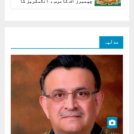
چیمبرز آف کامرس ، انڈسٹریز کا
شرح سود میں کمی کا مطالبہ
عدلیہ