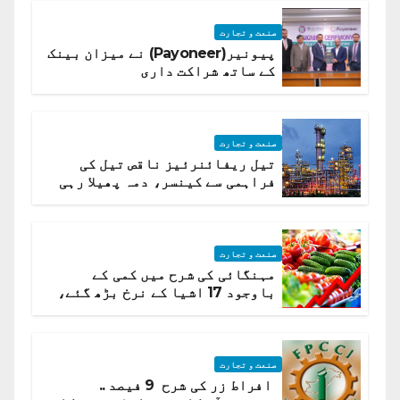
صنعت و تجارت
پیونیر(Payoneer) نے میزان بینک
کے ساتھ شراکت داری
صنعت و تجارت
تیل ریفائنرئیز ناقص تیل کی
فراہمی سے کینسر، دمہ پھیلا رہی
ہیں قائمہ کمیٹی میں انکشاف
صنعت و تجارت
مہنگائی کی شرح میں کمی کے
باوجود 17 اشیا کے نرخ بڑھ گئے،
ادارہ شماریات
صنعت و تجارت
افراط زر کی شرح 9 فیصد ..