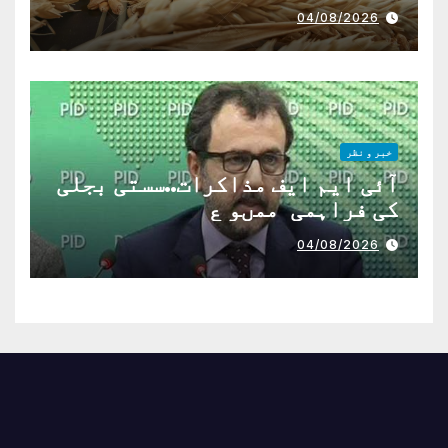
04/08/2026
خبر و نظر
آئی ایم ایف مذاکرات..سستی بجلی
کی فراہمی ممںو ع
04/08/2026