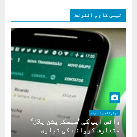
ٹیلی کام و انٹرنٹ
ٹیلی کام و انٹرنٹ
واٹس ایپ کی ’سبسکرپشن پلان‘
متعارف کروانے کی تیاری