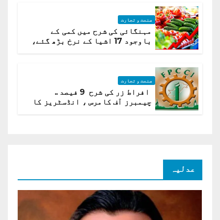
صنعت و تجارت
مہنگائی کی شرح میں کمی کے
باوجود 17 اشیا کے نرخ بڑھ گئے،
ادارہ شماریات
صنعت و تجارت
افراط زر کی شرح 9 فیصد ..
چیمبرز آف کامرس ، انڈسٹریز کا
شرح سود میں کمی کا مطالبہ
عدلیہ