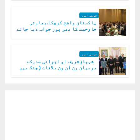
قومی امور
پاکستان واضح کرچکا.بھارتی
جارحیت کا بھر پور جواب دیا جائے
گا.سید عاصم منیر
قومی امور
شہبازشریف او ایرانی صدرکے
درمیان ون آن ون ملاقات ( جنگ میں
دو ٹوک حمایت پر اظہار شکریہ)