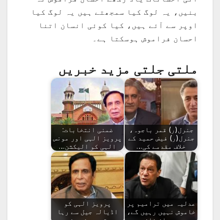
بنیں، یہ لوگ کیا سمجھتے ہیں یہ لوگ کیا
اوپر سے آئے ہیں، کیا کوئی انسان اتنا
احسان فراموش ہوسکتا ہے۔
ملتی جلتی مزید خبریں
جنرل(ر) قمر باجوہ،
ضمنی انتخابات:
جنرل(ر) فیض حمید کے
پرویز الہی اور مونس
خلاف مقدمے کی…
الہی کو الیکشن…
عدلیہ میں ترامیم پر
پرویز الہی کو
خاموش نہیں رہیں گے،
اڈیالہ جیل سے رہا
عمران خان
ہوتے ہی نیب نے…