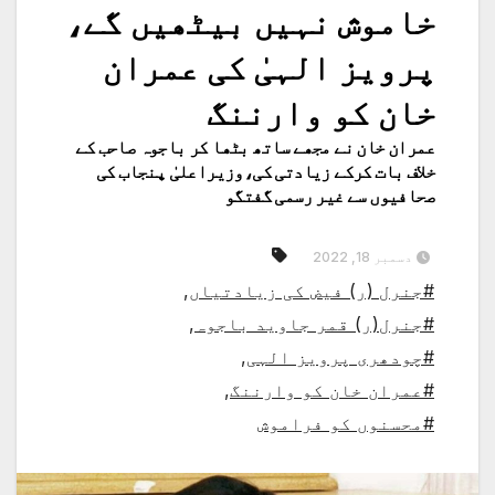
خاموش نہیں بیٹھیں گے،
پرویز الہیٰ کی عمران
خان کو وارننگ
عمران خان نے مجھے ساتھ بٹھا کر باجوہ صاحب کے
خلاف بات کرکے زیادتی کی،وزیراعلیٰ پنجاب کی
صحافیوں سے غیر رسمی گفتگو
دسمبر 18, 2022
#جنرل (ر) فیض کی زیادتیاں
,
#جنرل(ر) قمر جاوید باجوہ
,
#چودھری پرویز الہی
,
#عمران خان کو وارننگ
,
#محسنوں کو فراموش