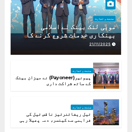
صنعت و تجارت
موبی لنک بینک نے اسلامی
بینکاری خدمات شروع کرنے کا
اعلان کیا ہے،
21/11/2025
صنعت و تجارت
پیونیر(Payoneer) نے میزان بینک
کے ساتھ شراکت داری
صنعت و تجارت
تیل ریفائنرئیز ناقص تیل کی
فراہمی سے کینسر، دمہ پھیلا رہی
ہیں قائمہ کمیٹی میں انکشاف