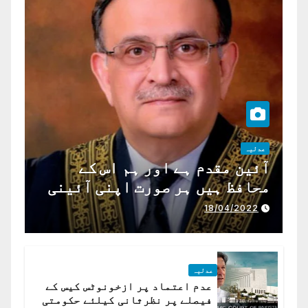
عدلیہ
آئین مقدم ہے اور ہم اس کے
محافظ ہیں ہر صورت اپنی آئینی
ذمہ داری ادا کرینگے ، چیف
18/04/2022
جسٹس پاکستان
عدلیہ
عدم اعتماد پر ازخونوٹس کیس کے
فیصلے پر نظرثانی کیلئے حکومتی