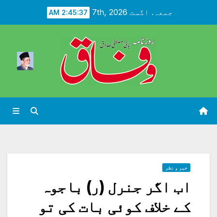
Ski
جمعہ. اگست 7th, 2026
2:45:39 AM
t
conten
خبر و نظر
اب اگر جنرل (ر) باجوہ
کے خلاف کوئی بات کی تو