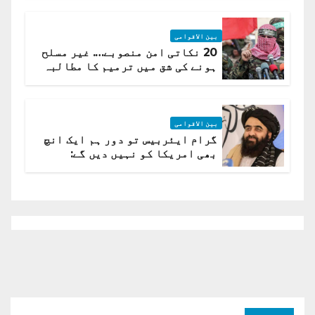
بین الاقوامی
20 نکاتی امن منصوبے…. غیر مسلح
ہونے کی شق میں ترمیم کا مطالبہ
بین الاقوامی
گرام ایئربیس تو دور ہم ایک انچ
بھی امریکا کو نہیں دیں گے:
افغانستان کا دو ٹوک مؤقف