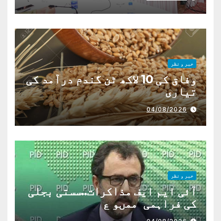
خبر و نظر
وفاق کی 10 لاکھ ٹن گندم درآمد کی
تیاری
04/08/2026
خبر و نظر
آئی ایم ایف مذاکرات..سستی بجلی
کی فراہمی ممںو ع