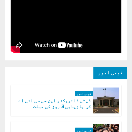
قومی امور
قومی امور
ڈپٹی ڈائریکٹر این سی سی آئی اے
کی بازیابی 3 روز کی مہلت
قومی امور