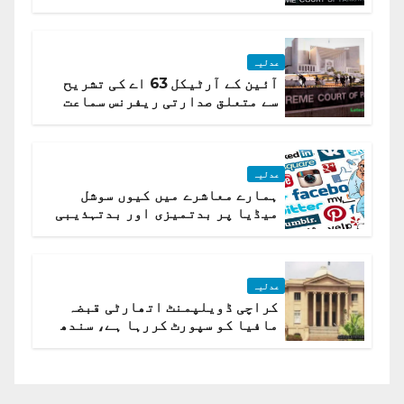
تیار درخواست دائر نہ ہوسکی
عدلیہ
آئین کے آرٹیکل 63 اے کی تشریح
سے متعلق صدارتی ریفرنس سماعت
کیلئے مقرر
عدلیہ
ہمارے معاشرے میں کیوں سوشل
میڈیا پر بدتمیزی اور بدتہذیبی
ہے؟ اسلام آباد ہائیکورٹ
عدلیہ
کراچی ڈویلپمنٹ اتھارٹی قبضہ
مافیا کو سپورٹ کررہا ہے، سندھ
ہائی کورٹ برہم