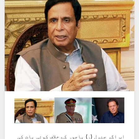
اب اگر جنرل (ر) باجوہ کے خلاف کوئی بات کی