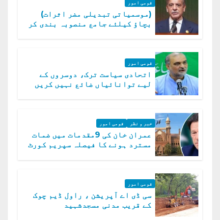
قومی امور
(موسمیاتی تبدیلی مضر اثرات)
بچاؤ کیلئے جامع منصوبہ بندی کر
رہے ہیں: وزیراعظم
قومی امور
اتحادی سیاست ترک، دوسروں کے
لیے توانائیاں ضائع نہیں کریں
گے، حافظ نعیم الرحمن
خبر و نظر
قومی امور
عمران خان کی 9مقدمات میں ضمات
مسترد ہونے کا فیصلہ سپریم کورٹ
میں چیلنج
قومی امور
سی ڈی اے آپریشن ، راول ڈیم چوک
کے قریب مدنی مسجدشہید