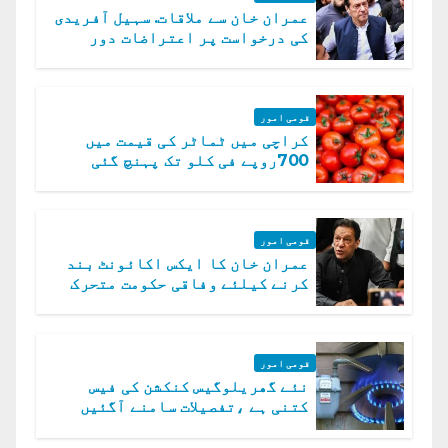
عمران خان سے ملاقات. سہیل آفریدی
کی درخواست پر اعتراضات دور
قومی امور
کراچی میں ٹماٹر کی قیمت میں
700روپے فی کلو تک پہنچ گئی
قومی امور
عمران خان کا ایکس اکائونٹ بند
کرنے کیلئے وفاقی حکومت متحرک
قومی امور
نئے گھریلوگیس کنکشن کی فیس
کتنی ہے ،تفصیلات سامنے آگئیں