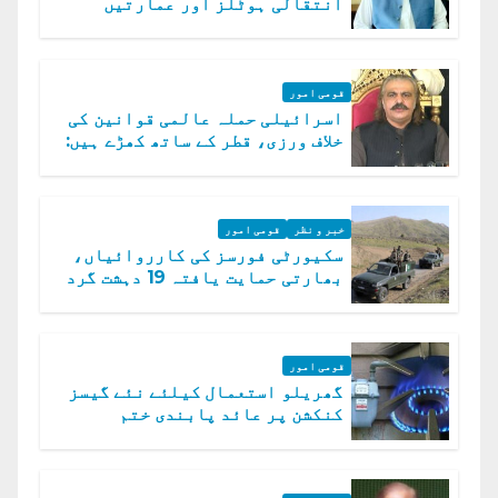
انتقالی ہوٹلز اور عمارتیں
مسمار کر دیں، ملک صدیق
قومی امور
اسرائیلی حملہ عالمی قوانین کی
خلاف ورزی، قطر کے ساتھ کھڑے ہیں:
دفتر خارجہ
خبر و نظر
قومی امور
سکیورٹی فورسز کی کارروائیاں،
بھارتی حمایت یافتہ 19 دہشت گرد
ہلاک
قومی امور
گھریلو استعمال کیلئے نئے گیسز
کنکشن پر عائد پابندی ختم