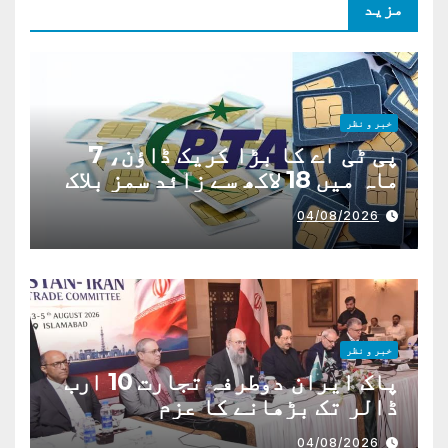
مزید
خبر و نظر
پی ٹی اے کا بڑا کریک ڈاؤن، 7
ماہ میں 18 لاکھ سے زائد سمز بلاک
04/08/2026
خبر و نظر
پاک ایران دوطرفہ تجارت 10 ارب
ڈالر تک بڑھانے کا عزم
04/08/2026