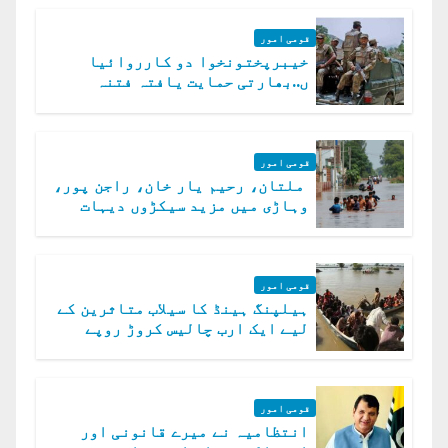
قومی امور
خیبرپختونخوا دو کارروائیا
ں..بھارتی حمایت یافتہ فتنہ
الخوارج کے 31 دہشت گرد ہلاک
قومی امور
ملتان، رحیم یار خان، راجن پور،
وہاڑی میں مزید سیکڑوں دیہات
ڈوب گئے
قومی امور
ہیلپنگ ہینڈ کا سیلاب متاثرین کے
لیے ایک ارب چالیس کروڑ روپے
امداد کا اعلان
قومی امور
انتظامیہ نے میرے قانونی اور