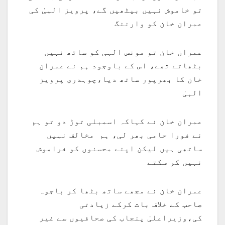
تو خاموش نہیں بیٹھیں گے، پرویز الہیٰ کی
عمران خان کو وارننگ
عمران خان تو مونس الہی کو ساتھ نہیں
بٹھاتے تھے، اس کے باوجود ہم نے عمران
خان کا بھرپور ساتھ دیا،چوہدری پرویز
الہیٰ
عمران خان نے کہاکہ اسمبلی توڑ دو تو ہم
نے فورا حامی بھر لی، ہم مخالف نہیں
ساتھی ہیں لیکن اپنے محسنوں کو فراموش
نہیں کر سکتے
عمران خان نے مجھے ساتھ بٹھا کر باجوہ
صاحب کے خلاف بات کرکے زیادتی
کی،وزیراعلیٰ پنجاب کی صحافیوں سے غیر