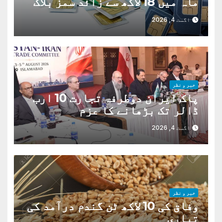
ماہ میں 18 لاکھ سے زائد سمز بلاک
اگست 4, 2026
خبر و نظر
پاک ایران دوطرفہ تجارت 10 ارب
ڈالر تک بڑھانے کا عزم
اگست 4, 2026
خبر و نظر
وفاق کی 10 لاکھ ٹن گندم درآمد کی
تیاری