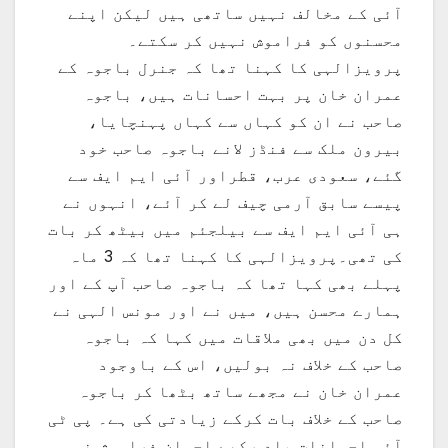
آئی کے مخالف نہیں ساتھی ہیں لیکن اپنے
محسنوں کو فراموش نہیں کر سکتے۔
پرویزالہی کا کہنا تھا کہ جنرل باجوہ کے
عمران خان پر بہت احسانات ہیں، باجوہ
صاحب نے ان کو کہاں سے کہاں پہنچایا،
بیرون ملک سے فنڈز لانے باجوہ صاحب خود
گئے، سعودی عرب، قطراور آئی ایم ایف سے
پیسے سابق آرمی چیف لے کر آئے، انہوں نے
ہی آئی ایم ایف سے بیلجئم میں بیٹھ کر بات
کی تھی۔پرویزالہی کا کہنا تھا کہ 3 ماہ
پہلے بھی کہا تھا کہ باجوہ صاحب آپ کے اور
ہمارے محسن ہیں، میں نے اور مونس الہی نے
کل دن میں بھی ملاقات میں کہا کہ باجوہ
صاحب کے خلاف نہ بولیں، اس کے باوجود
عمران خان نے مجھے ساتھ بٹھا کر باجوہ
صاحب کے خلاف بات کرکے زیادتی کی ہے۔ پی ٹی
آئی احسانات یاد رکھے احسان فراموش نہ