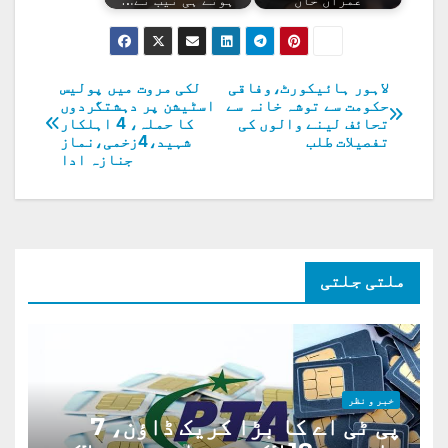
لاہور ہائیکورٹ،وفاقی
لکی مروت میں پولیس
پوسٹوں
حکومت سے توشہ خانہ سے
اسٹیشن پر دہشتگردوں
تحائف لینے والوں کی
کا حملہ، 4 اہلکار
کی
تفصیلات طلب
شہید،4زخمی،نماز
جنازہ ادا
نیویگیشن
ملتی جلتی
خبر و نظر
پی ٹی اے کا بڑا کریک ڈاؤن، 7