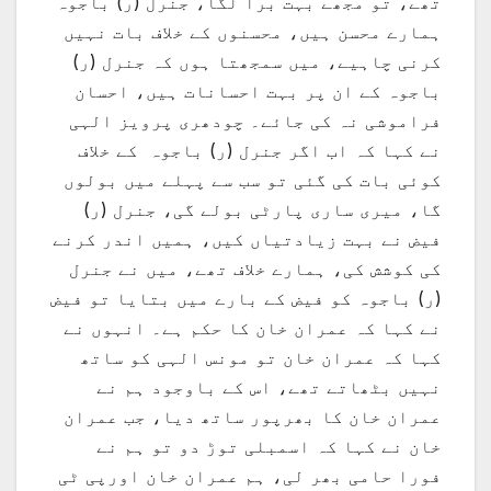
تھے، تو مجھے بہت برا لگا، جنرل (ر) باجوہ
ہمارے محسن ہیں، محسنوں کے خلاف بات نہیں
کرنی چاہیے، میں سمجھتا ہوں کہ جنرل (ر)
باجوہ کے ان پر بہت احسانات ہیں، احسان
فراموشی نہ کی جائے۔ چودھری پرویز الہی
نے کہا کہ اب اگر جنرل (ر) باجوہ کے خلاف
کوئی بات کی گئی تو سب سے پہلے میں بولوں
گا، میری ساری پارٹی بولے گی، جنرل (ر)
فیض نے بہت زیادتیاں کیں، ہمیں اندر کرنے
کی کوشش کی، ہمارے خلاف تھے، میں نے جنرل
(ر) باجوہ کو فیض کے بارے میں بتایا تو فیض
نے کہا کہ عمران خان کا حکم ہے۔ انہوں نے
کہا کہ عمران خان تو مونس الہی کو ساتھ
نہیں بٹھاتے تھے، اس کے باوجود ہم نے
عمران خان کا بھرپور ساتھ دیا، جب عمران
خان نے کہا کہ اسمبلی توڑ دو تو ہم نے
فورا حامی بھر لی، ہم عمران خان اورپی ٹی