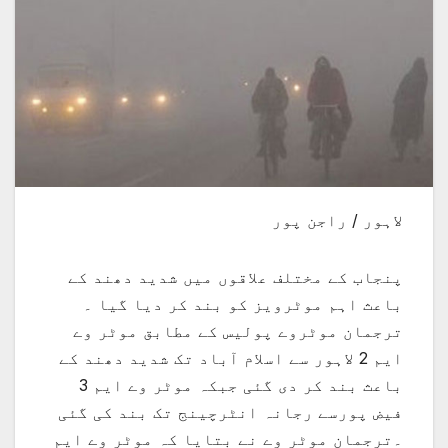
لاہور / راجن پور
پنجاب کے مختلف علاقوں میں شدید دھند کے
باعث اہم موٹرویز کو بند کر دیا گیا ۔
ترجمان موٹروے پولیس کے مطابق موٹر وے
ایم 2 لاہور سے اسلام آباد تک شدید دھند کے
باعث بند کر دی گئی جبکہ موٹر وے ایم 3
فیض پورسے رجانہ انٹرچینج تک بند کی گئی
۔ترجمان موٹر وے نے بتایا کہ موٹر وے ایم