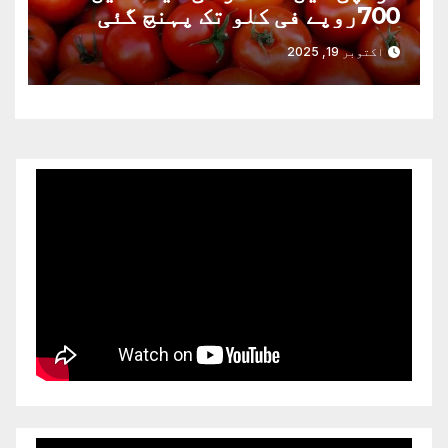
700روپے فی کلو تک پہنچ گئی
اکتوبر 19, 2025