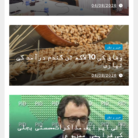
04/08/2026
خبر و نظر
وفاق کی 10 لاکھ ٹن گندم درآمد کی
تیاری
04/08/2026
خبر و نظر
آئی ایم ایف مذاکرات..سستی بجلی
کی فراہمی ممںو ع