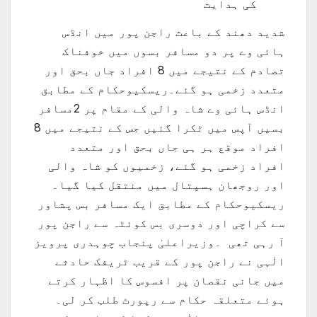
کی ہدایت
شدید دھند کے باعث راجن پور میں انڈس
ہائی وے پر دو مسافر بسوں میں خوفناک
تصادم کے نتیجے میں 8 افراد جاں بحق اور
متعدد زخمی ہو گئے۔ریسکیوحکام کے مطابق
انڈس ہائی وے شاہ والی کے مقام پر 2مسافر
بسیں آپس میں ٹکرا گئیں جس کے نتیجے میں 8
افراد موقع ہر ہی جاں بحق اور متعدد
افراد زخمی ہو گئے، زخمیوں کو شاہ والی
اور روجھان ہسپتال میں منتقل کیا گیا۔
ریسکیوحکام کے مطابق ایک مسافر بس پشاور
سے کراچی اور دوسری بس کوئٹہ سے راجن پور
آ رہی تھی ۔وزیراعلیٰ پنجاب چوہدری پرویز
الٰہی نے راجن پور کے قریب ٹریفک حادثے
میں جانی نقصان پر افسوس کا اظہار کرتے
ہوئے متعلقہ حکام سے رپورٹ طلب کر لی۔