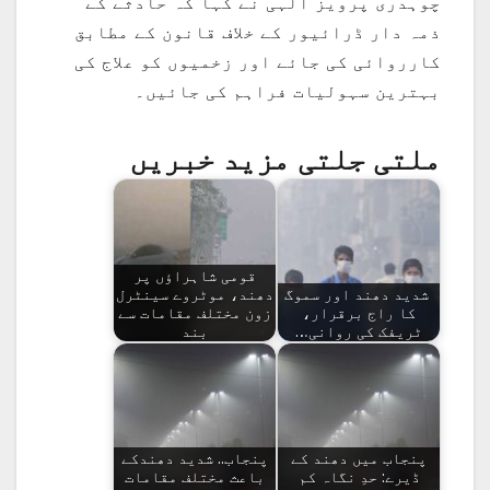
چوہدری پرویز الٰہی نے کہا کہ حادثے کے
ذمہ دار ڈرائیور کے خلاف قانون کے مطابق
کارروائی کی جائے اور زخمیوں کو علاج کی
بہترین سہولیات فراہم کی جائیں۔
ملتی جلتی مزید خبریں
قومی شاہراؤں پر
شدید دھند اور سموگ
دھند، موٹروے سینٹرل
کا راج برقرار،
زون مختلف مقامات سے
ٹریفک کی روانی…
بند
پنجاب میں دھند کے
پنجاب.. شدید دھندکے
ڈیرے: حدِ نگاہ کم
باعث مختلف مقامات