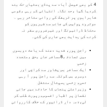
4 کو بھی فیصل آباد سے پنڈی بھٹیاں تک بند
کردیا گیا ،حد نگاہ انتہائی کم رہی ،قومی
شاہراہوں پر ٹریفک کی روانی متاثر رہی ۔
موٹروے پولیس کی جانب سے شہریوں کو
محتاط ڈرائیونگ اور غیرضروری سفر نہ
کرنے کی ہدایت بھی جاری کی گئی۔
راجن پور، شدید دھند کے باعث دوبسوں
میں تصادم ،8مسافر جاں بحق ،متعدد
زخمی
ایک مسافر بس پشاور سے کراچی اور
دوسری بس کوئٹہ سے راجن پور آ رہی
تھی، زخمی ہسپتال منتقل
وزیراعلیٰ پنجاب کا حادثے میں جانی
نقصان پر اظہار افسوس،رپورٹ طلب کر
لی،ذمہ دار ڈرائیور کے خلاف کارروائی