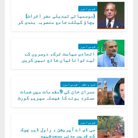
قومی امور
(موسمیاتی تبدیلی مضر اثرات)
بچاؤ کیلئے جامع منصوبہ بندی کر
رہے ہیں: وزیراعظم
قومی امور
اتحادی سیاست ترک، دوسروں کے
لیے توانائیاں ضائع نہیں کریں
گے، حافظ نعیم الرحمن
خبر و نظر
قومی امور
عمران خان کی 9مقدمات میں ضمات
مسترد ہونے کا فیصلہ سپریم کورٹ
میں چیلنج
قومی امور
سی ڈی اے آپریشن ، راول ڈیم چوک
کے قریب مدنی مسجدشہید