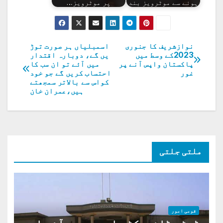
ہونے سے موٹرویز بند
پر موٹرویز…
نوازشریف کا جنوری
اسمبلیاں ہر صورت توڑ
پوسٹوں
2023کے وسط میں
یں گے، دوبارہ اقتدار
پاکستان واپس آنے پر
میں آئے تو ان سب کا
کی
غور
احتساب کریں گے جو خود
کواس سے بالاتر سمجھتے
نیویگیشن
ہیں،عمران خان
ملتی جلتی
قومی امور