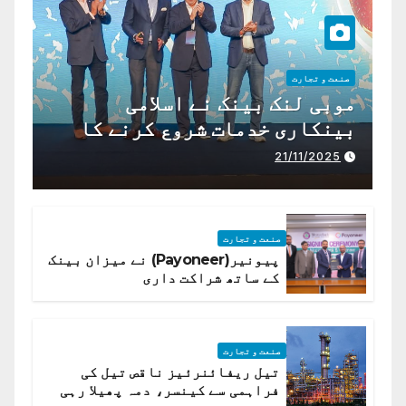
صنعت و تجارت
موبی لنک بینک نے اسلامی
بینکاری خدمات شروع کرنے کا
اعلان کیا ہے،
21/11/2025
صنعت و تجارت
پیونیر(Payoneer) نے میزان بینک
کے ساتھ شراکت داری
صنعت و تجارت
تیل ریفائنرئیز ناقص تیل کی
فراہمی سے کینسر، دمہ پھیلا رہی