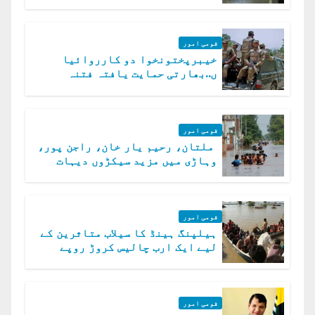
قومی امور
خیبرپختونخوا دو کارروائیا
ں..بھارتی حمایت یافتہ فتنہ
الخوارج کے 31 دہشت گرد ہلاک
قومی امور
ملتان، رحیم یار خان، راجن پور،
وہاڑی میں مزید سیکڑوں دیہات
ڈوب گئے
قومی امور
ہیلپنگ ہینڈ کا سیلاب متاثرین کے
لیے ایک ارب چالیس کروڑ روپے
امداد کا اعلان
قومی امور