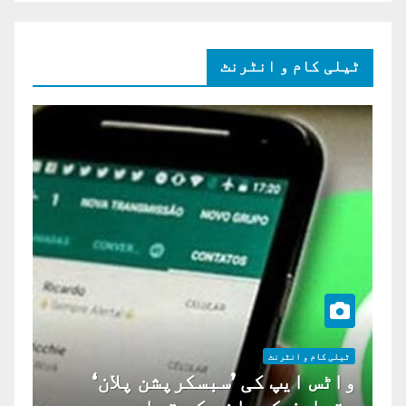
ٹیلی کام و انٹرنٹ
ٹیلی کام و انٹرنٹ
واٹس ایپ کی ’سبسکرپشن پلان‘