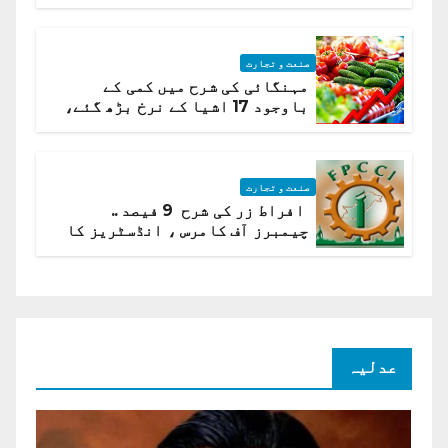
ہیں قائمہ کمیٹی میں انکشاف
صنعت و تجارت
مہنگائی کی شرح میں کمی کے
باوجود 17 اشیا کے نرخ بڑھ گئے،
ادارہ شماریات
صنعت و تجارت
افراط زر کی شرح 9 فیصد ..
چیمبرز آف کامرس ، انڈسٹریز کا
شرح سود میں کمی کا مطالبہ
عدلیہ