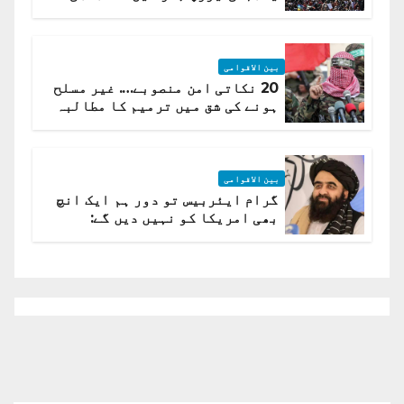
لہر پھیل گئی
بین الاقوامی
20 نکاتی امن منصوبے…. غیر مسلح
ہونے کی شق میں ترمیم کا مطالبہ
بین الاقوامی
گرام ایئربیس تو دور ہم ایک انچ
بھی امریکا کو نہیں دیں گے:
افغانستان کا دو ٹوک مؤقف