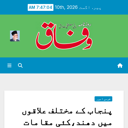
Ski
پیر. اگست 10th, 2026
7:47:05 AM
t
conten
قومی امور
پنجاب کے مختلف علاقوں
میں دھند،کئی مقامات