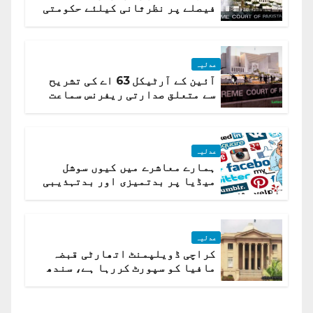
فیصلے پر نظرثانی کیلئے حکومتی
تیار درخواست دائر نہ ہوسکی
عدلیہ
آئین کے آرٹیکل 63 اے کی تشریح
سے متعلق صدارتی ریفرنس سماعت
کیلئے مقرر
عدلیہ
ہمارے معاشرے میں کیوں سوشل
میڈیا پر بدتمیزی اور بدتہذیبی
ہے؟ اسلام آباد ہائیکورٹ
عدلیہ
کراچی ڈویلپمنٹ اتھارٹی قبضہ
مافیا کو سپورٹ کررہا ہے، سندھ
ہائی کورٹ برہم