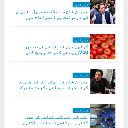
قومی امور
عمران خان سے ملاقات. سہیل آفریدی
کی درخواست پر اعتراضات دور
قومی امور
کراچی میں ٹماٹر کی قیمت میں
700روپے فی کلو تک پہنچ گئی
قومی امور
عمران خان کا ایکس اکائونٹ بند
کرنے کیلئے وفاقی حکومت متحرک
قومی امور
نئے گھریلوگیس کنکشن کی فیس
کتنی ہے ،تفصیلات سامنے آگئیں