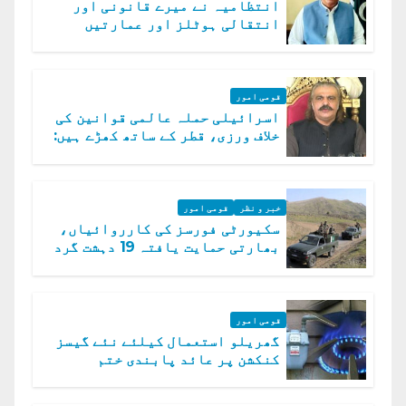
انتظامیہ نے میرے قانونی اور
انتقالی ہوٹلز اور عمارتیں
مسمار کر دیں، ملک صدیق
قومی امور
اسرائیلی حملہ عالمی قوانین کی
خلاف ورزی، قطر کے ساتھ کھڑے ہیں:
دفتر خارجہ
خبر و نظر
قومی امور
سکیورٹی فورسز کی کارروائیاں،
بھارتی حمایت یافتہ 19 دہشت گرد
ہلاک
قومی امور
گھریلو استعمال کیلئے نئے گیسز
کنکشن پر عائد پابندی ختم