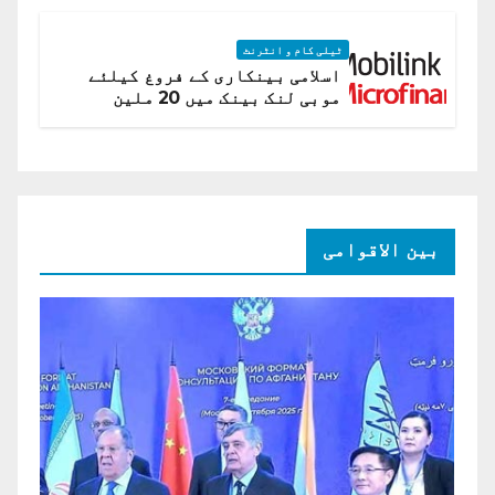
ٹیلی کام و انٹرنٹ
اسلامی بینکاری کے فروغ کیلئے
موبی لنک بینک میں 20 ملین
امریکی ڈالر کی سرمایہ کاری
بین الاقوامی