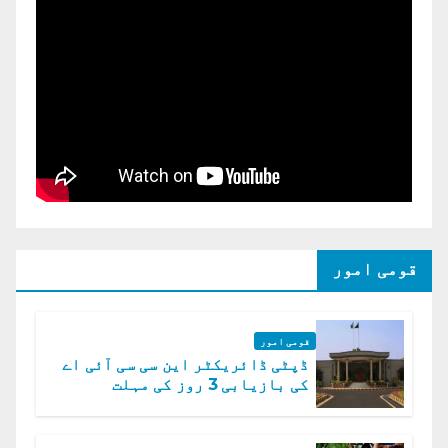
قومی امور
قومی امور
ڈپٹی ڈائریکٹر این سی سی آئی اے
کی بازیابی 3 روز کی مہلت