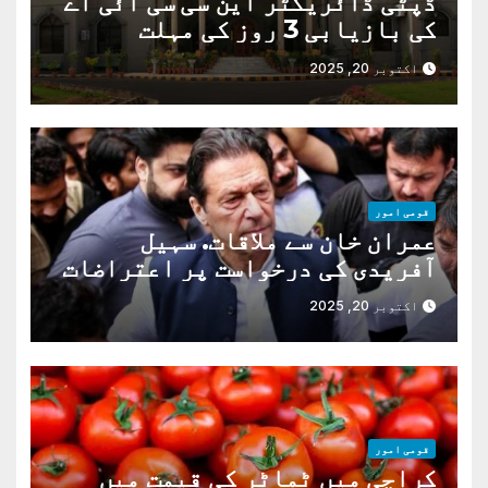
ڈپٹی ڈائریکٹر این سی سی آئی اے
کی بازیابی 3 روز کی مہلت
اکتوبر 20, 2025
قومی امور
عمران خان سے ملاقات. سہیل
آفریدی کی درخواست پر اعتراضات
دور
اکتوبر 20, 2025
قومی امور
کراچی میں ٹماٹر کی قیمت میں