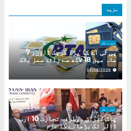
مزید
خبر و نظر
پی ٹی اے کا بڑا کریک ڈاؤن، 7
ماہ میں 18 لاکھ سے زائد سمز بلاک
04/08/2026
خبر و نظر
پاک ایران دوطرفہ تجارت 10 ارب
ڈالر تک بڑھانے کا عزم