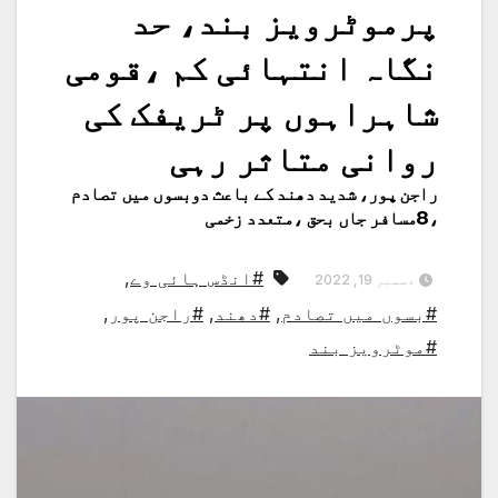
پرموٹرویز بند، حد
نگاہ انتہائی کم ،قومی
شاہراہوں پر ٹریفک کی
روانی متاثر رہی
راجن پور، شدید دھند کے باعث دوبسوں میں تصادم
،8مسافر جاں بحق ،متعدد زخمی
#انڈس ہائی وے
,
دسمبر 19, 2022
#بسوں میں تصادم
,
#دھند
,
#راجن پور
,
#موٹرویز بند