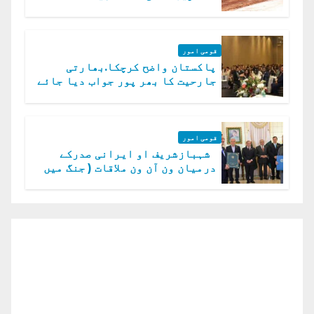
قومی امور
پاکستان واضح کرچکا.بھارتی
جارحیت کا بھر پور جواب دیا جائے
گا.سید عاصم منیر
قومی امور
شہبازشریف او ایرانی صدرکے
درمیان ون آن ون ملاقات ( جنگ میں
دو ٹوک حمایت پر اظہار شکریہ)