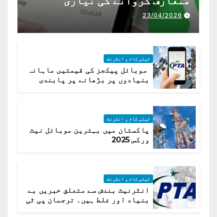
متعارف کروانے کی تیاری
23/04/2026
ٹیلی کام و انٹرنٹ
موبائل پیکجز کی قیمتیں ماہانہ
بنیادوں پر بڑھانے پر پابندی
ٹیلی کام و انٹرنٹ
پاکستان میں بہترین موبائل نیٹ
ورکس 2025
ٹیلی کام و انٹرنٹ
انٹرنیٹ بندش سے متعلق خبریں بے
بنیاد اور غلط ہیں۔ ترجمان پی ٹی
اے