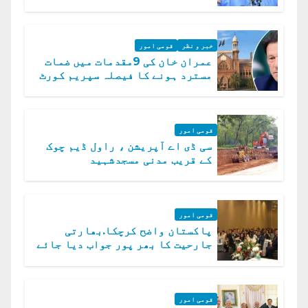
گے، حافظ نعیم الرحمن
خبر و نظر
قومی امور
عمران خان کی 9مقدمات میں ضمات
مسترد ہونے کا فیصلہ سپریم کورٹ
میں چیلنج
قومی امور
سی ڈی اے آپریشن ، راول ڈیم چوک
کے قریب مدنی مسجدشہید
قومی امور
پاکستان واضح کرچکا.بھارتی
جارحیت کا بھر پور جواب دیا جائے
گا.سید عاصم منیر
قومی امور