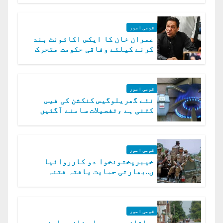
قومی امور
عمران خان کا ایکس اکائونٹ بند
کرنے کیلئے وفاقی حکومت متحرک
قومی امور
نئے گھریلوگیس کنکشن کی فیس
کتنی ہے ،تفصیلات سامنے آگئیں
قومی امور
خیبرپختونخوا دو کارروائیا
ں..بھارتی حمایت یافتہ فتنہ
الخوارج کے 31 دہشت گرد ہلاک
قومی امور
ملتان، رحیم یار خان، راجن پور،