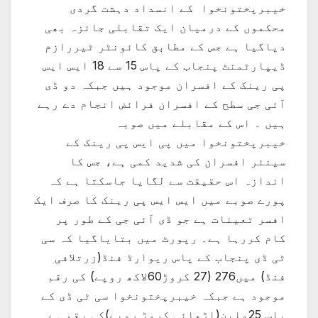
خیبرپختونخوا کے انسداد دہشت گردی
محکموں کے درمیان ایک تقابلی جائزہ بھی
دیاگیا ہے جس کے مطابق کائونٹر ٹیررازم
ڈیپارٹمنٹ پنجاب کے پاس 15 سے 18 ایس ایس
پی رینک کے افسران موجود ہیں جبکہ دو ڈی
آئی جی سطح کے افسران فرائض انجام دے رہے
ہیں ۔ اس کے مقابلے میں صوبہ
خیبرپختونخوا میں پی ایس پی رینک کے
سینئر افسران کی شدید کمی ہے، جس کا
اندازہ اس حقیقت سے لگایا جاسکتا ہے کہ
پورے صوبے میں ایس ایس پی رینک کا صرف ایک
افسر تعینات ہے جو ڈی آئی جی کے طور پر
کام کررہا ہے۔ رپورٹ میں بتایاگیا کہ سی
ٹی ڈی پنجاب کے پاس ریوارڈ فنڈ(زرتلافی
فنڈ) میں276 (27 کروڑ60لاکھ روپے) کی رقم
موجود ہے جبکہ خیبرپختونخوا سی ٹی ڈی کے
پاس 25ملین(اڑھائی کروڑ روپے)کی رقم ہے۔