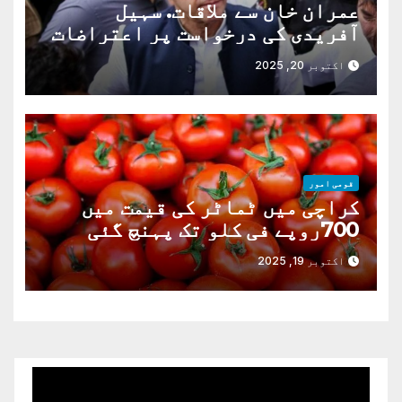
عمران خان سے ملاقات. سہیل
آفریدی کی درخواست پر اعتراضات
دور
اکتوبر 20, 2025
قومی امور
کراچی میں ٹماٹر کی قیمت میں
700روپے فی کلو تک پہنچ گئی
اکتوبر 19, 2025