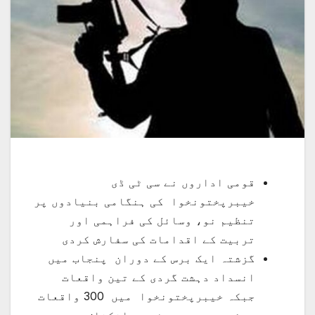
قومی اداروں نے سی ٹی ڈی
خیبرپختونخوا کی ہنگامی بنیادوں پر
تنظیم نو، وسائل کی فراہمی اور
تربیت کے اقدامات کی سفارش کردی
گزشتہ ایک برس کے دوران پنجاب میں
انسداد دہشت گردی کے تین واقعات
جبکہ خیبرپختونخوا میں 300 واقعات
ہوئے ہیں ،رپورٹ میں انکشاف