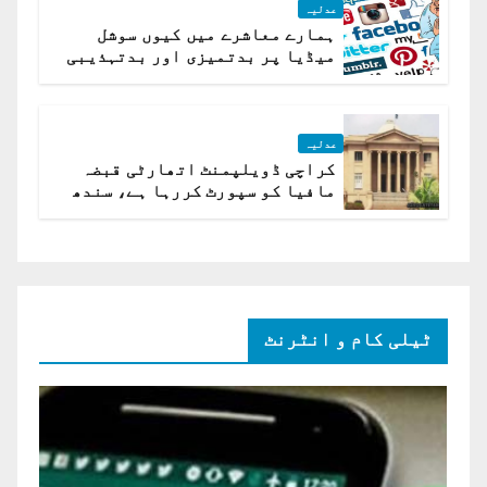
عدلیہ
ہمارے معاشرے میں کیوں سوشل
میڈیا پر بدتمیزی اور بدتہذیبی
ہے؟ اسلام آباد ہائیکورٹ
عدلیہ
کراچی ڈویلپمنٹ اتھارٹی قبضہ
مافیا کو سپورٹ کررہا ہے، سندھ
ہائی کورٹ برہم
ٹیلی کام و انٹرنٹ