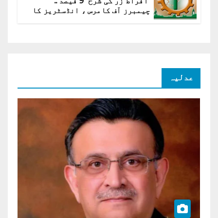
افراط زر کی شرح 9 فیصد ..
چیمبرز آف کامرس ، انڈسٹریز کا
شرح سود میں کمی کا مطالبہ
عدلیہ