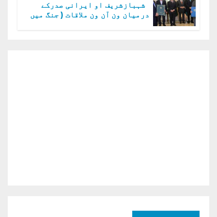
شہبازشریف او ایرانی صدرکے
درمیان ون آن ون ملاقات ( جنگ میں
دو ٹوک حمایت پر اظہار شکریہ)