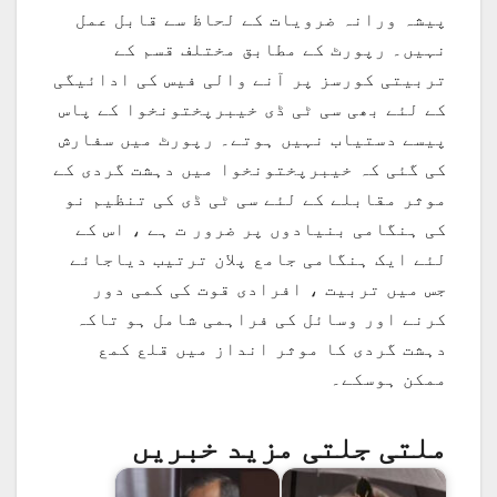
پیشہ ورانہ ضرویات کے لحاظ سے قابل عمل
نہیں۔ رپورٹ کے مطابق مختلف قسم کے
تربیتی کورسز پر آنے والی فیس کی ادائیگی
کے لئے بھی سی ٹی ڈی خیبرپختونخوا کے پاس
پیسے دستیاب نہیں ہوتے۔ رپورٹ میں سفارش
کی گئی کہ خیبرپختونخوا میں دہشت گردی کے
موثر مقابلے کے لئے سی ٹی ڈی کی تنظیم نو
کی ہنگامی بنیادوں پر ضرور ت ہے ، اس کے
لئے ایک ہنگامی جامع پلان ترتیب دیاجائے
جس میں تربیت ، افرادی قوت کی کمی دور
کرنے اور وسائل کی فراہمی شامل ہو تاکہ
دہشت گردی کا موثر انداز میں قلع کمع
ممکن ہوسکے۔
ملتی جلتی مزید خبریں