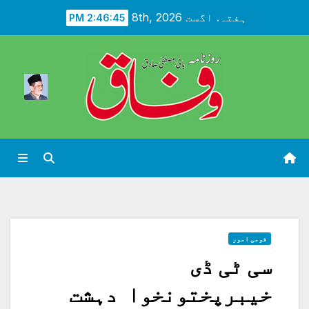
Ski
ہفتہ. اگست 8th, 2026
2:46:47 PM
t
conten
قومی امور
سی ٹی ڈی
خیبرپختونخوا دہشت