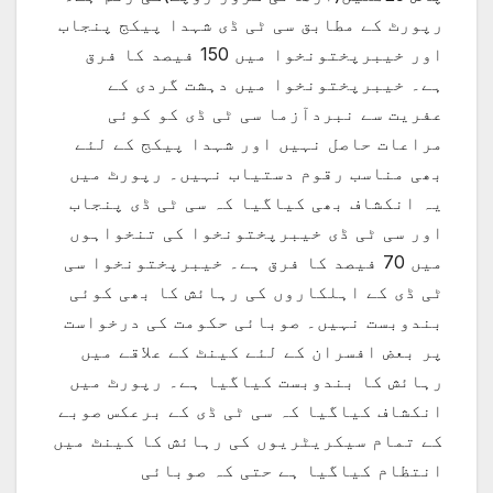
رپورٹ کے مطابق سی ٹی ڈی شہدا پیکج پنجاب
اور خیبرپختونخوا میں 150 فیصد کا فرق
ہے۔ خیبرپختونخوا میں دہشت گردی کے
عفریت سے نبردآزما سی ٹی ڈی کو کوئی
مراعات حاصل نہیں اور شہدا پیکج کے لئے
بھی مناسب رقوم دستیاب نہیں۔ رپورٹ میں
یہ انکشاف بھی کیاگیا کہ سی ٹی ڈی پنجاب
اور سی ٹی ڈی خیبرپختونخوا کی تنخواہوں
میں 70 فیصد کا فرق ہے۔ خیبرپختونخوا سی
ٹی ڈی کے اہلکاروں کی رہائش کا بھی کوئی
بندوبست نہیں۔ صوبائی حکومت کی درخواست
پر بعض افسران کے لئے کینٹ کے علاقے میں
رہائش کا بندوبست کیاگیا ہے۔ رپورٹ میں
انکشاف کیاگیا کہ سی ٹی ڈی کے برعکس صوبے
کے تمام سیکریٹریوں کی رہائش کا کینٹ میں
انتظام کیاگیا ہے حتی کہ صوبائی