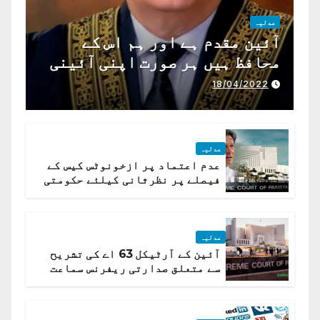
عدلیہ
آئین مقدم ہے اور ہم اس کے
محافظ ہیں ہر صورت اپنی آئینی
ذمہ داری ادا کرینگے ، چیف
18/04/2022
جسٹس پاکستان
عدلیہ
عدم اعتماد پر ازخونوٹس کیس کے
فیصلے پر نظرثانی کیلئے حکومتی
تیار درخواست دائر نہ ہوسکی
عدلیہ
آئین کے آرٹیکل 63 اے کی تشریح
سے متعلق صدارتی ریفرنس سماعت
کیلئے مقرر