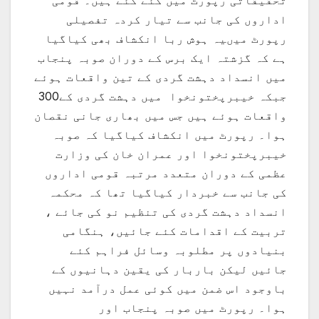
اداروں کی جانب سے تیار کردہ تفصیلی
رپورٹ میںیہ ہوش ربا انکشاف بھی کیاگیا
ہے کہ گزشتہ ایک برس کے دوران صوبہ پنجاب
میں انسداد دہشت گردی کے تین واقعات ہوئے
جبکہ خیبرپختونخوا میں دہشت گردی کے300
واقعات ہوئے ہیں جس میں بھاری جانی نقصان
ہوا۔ رپورٹ میں انکشاف کیاگیا کہ صوبہ
خیبرپختونخوا اور عمران خان کی وزارت
عظمی کے دوران متعدد مرتبہ قومی اداروں
کی جانب سے خبردار کیاگیا تھا کہ محکمہ
انسداد دہشت گردی کی تنظیم نو کی جائے ،
تربیت کے اقدامات کئے جائیں، ہنگامی
بنیادوں پر مطلوبہ وسائل فراہم کئے
جائیں لیکن باربار کی یقین دہانیوں کے
باوجود اس ضمن میں کوئی عمل درآمد نہیں
ہوا۔ رپورٹ میں صوبہ پنجاب اور