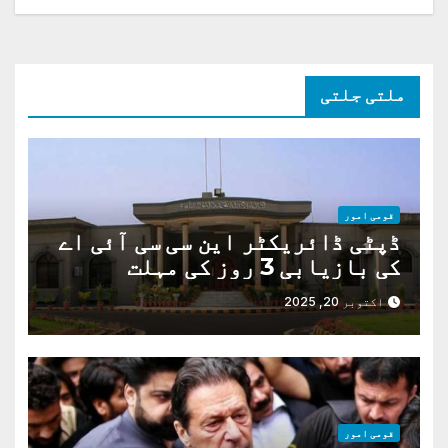
ملتی جلتی
قومی امور
ڈپٹی ڈائریکٹر این سی سی آئی اے
کی بازیابی 3 روز کی مہلت
اکتوبر 20, 2025
قومی امور