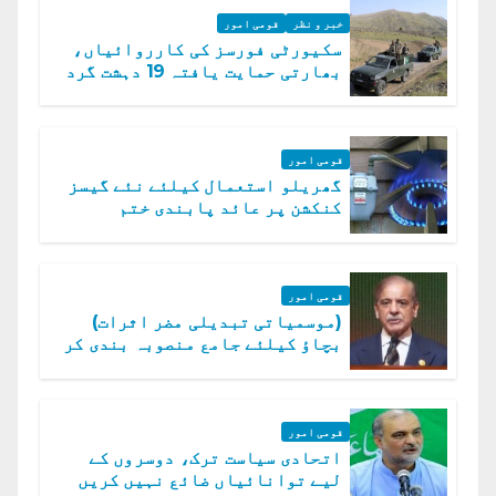
خبر و نظر
قومی امور
سکیورٹی فورسز کی کارروائیاں،
بھارتی حمایت یافتہ 19 دہشت گرد
ہلاک
قومی امور
گھریلو استعمال کیلئے نئے گیسز
کنکشن پر عائد پابندی ختم
قومی امور
(موسمیاتی تبدیلی مضر اثرات)
بچاؤ کیلئے جامع منصوبہ بندی کر
رہے ہیں: وزیراعظم
قومی امور
اتحادی سیاست ترک، دوسروں کے
لیے توانائیاں ضائع نہیں کریں