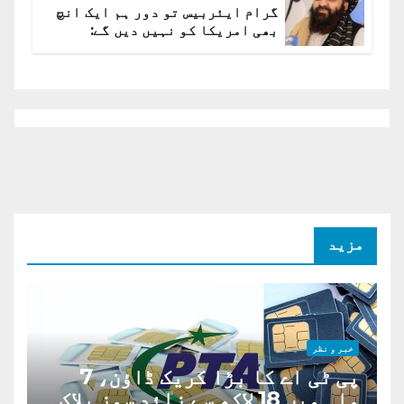
گرام ایئربیس تو دور ہم ایک انچ
بھی امریکا کو نہیں دیں گے:
افغانستان کا دو ٹوک مؤقف
مزید
خبر و نظر
پی ٹی اے کا بڑا کریک ڈاؤن، 7
ماہ میں 18 لاکھ سے زائد سمز بلاک