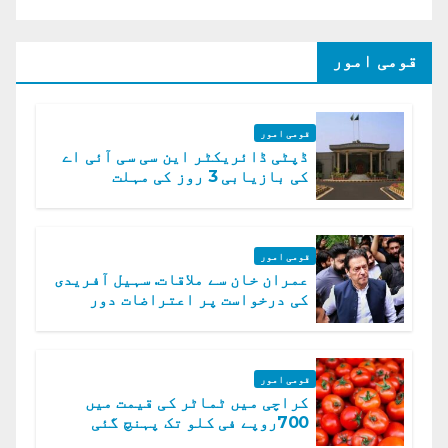
قومی امور
قومی امور
ڈپٹی ڈائریکٹر این سی سی آئی اے
کی بازیابی 3 روز کی مہلت
قومی امور
عمران خان سے ملاقات. سہیل آفریدی
کی درخواست پر اعتراضات دور
قومی امور
کراچی میں ٹماٹر کی قیمت میں
700روپے فی کلو تک پہنچ گئی