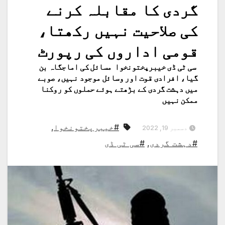
گردی کا مقابلہ کرنے
کی صلاحیت نہیں رکھتا،
قومی اداروں کی رپورٹ
سی ٹی ڈی خیبرپختونخوا مسائل کی اماجگاہ بن
گیا، افرادی قوت اور وسائل موجود نہیں، صوبے
میں دہشت گردی کے بڑھتے ہوئے حملوں کو روکنا
ممکن نہیں
#خیبرپختونخوا
,
دسمبر 19, 2022
#دہشت گردی
,
#سی ٹی ڈی