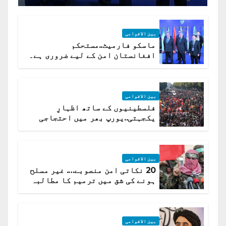
بین الاقوامی
ماسکو فارمیٹ..مستحکم
افغانستان امن کے لیے ضروری ہے۔
(روسی وزیرِ خارجہ )
بین الاقوامی
فلسطینیوں کے ساتھ اظہارِ
یکجہتی..یورپ بھر میں احتجاجی
لہر پھیل گئی
بین الاقوامی
20 نکاتی امن منصوبے…. غیر مسلح
ہونے کی شق میں ترمیم کا مطالبہ
بین الاقوامی