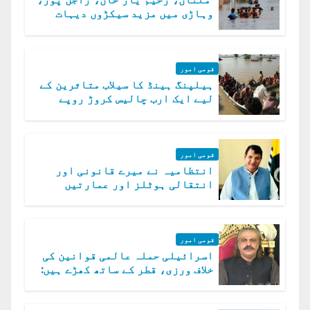
وہاڑی میں مزید سیکڑوں دیہات
ڈوب گئے
قومی امور
ہیلپنگ ہینڈ کا سیلاب متاثرین کے
لیے ایک ارب چالیس کروڑ روپے
امداد کا اعلان
قومی امور
انتظامیہ نے میرے قانونی اور
انتقالی ہوٹلز اور عمارتیں
مسمار کر دیں، ملک صدیق
قومی امور
اسرائیلی حملہ عالمی قوانین کی
خلاف ورزی، قطر کے ساتھ کھڑے ہیں:
دفتر خارجہ