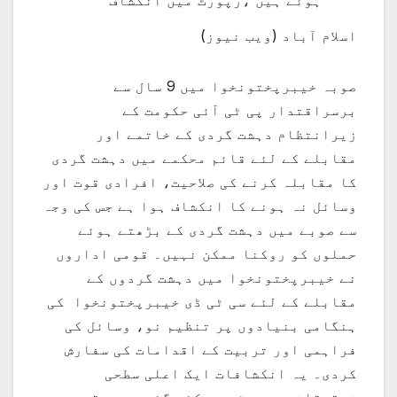
اسلام آباد (ویب نیوز)
صوبہ خیبرپختونخوا میں 9 سال سے
برسراقتدار پی ٹی آئی حکومت کے
زیرانتظام دہشت گردی کے خاتمے اور
مقابلے کے لئے قائم محکمے میں دہشت گردی
کا مقابلہ کرنے کی صلاحیت، افرادی قوت اور
وسائل نہ ہونے کا انکشاف ہوا ہے جس کی وجہ
سے صوبے میں دہشت گردی کے بڑھتے ہوئے
حملوں کو روکنا ممکن نہیں۔ قومی اداروں
نے خیبرپختونخوا میں دہشت گردوں کے
مقابلے کے لئے سی ٹی ڈی خیبرپختونخوا کی
ہنگامی بنیادوں پر تنظیم نو، وسائل کی
فراہمی اور تربیت کے اقدامات کی سفارش
کردی۔ یہ انکشافات ایک اعلی سطحی
تحقیقاتی رپورٹ میں کئے گئے ہیں۔ قومی