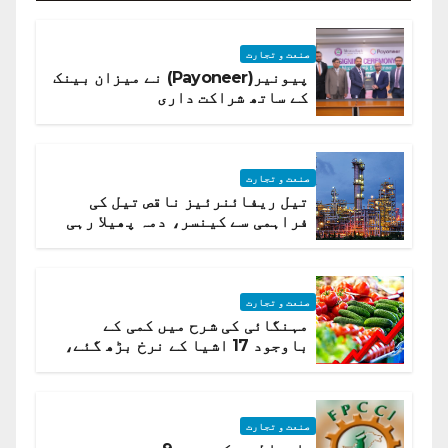
صنعت و تجارت
پیونیر(Payoneer) نے میزان بینک
کے ساتھ شراکت داری
صنعت و تجارت
تیل ریفائنرئیز ناقص تیل کی
فراہمی سے کینسر، دمہ پھیلا رہی
ہیں قائمہ کمیٹی میں انکشاف
صنعت و تجارت
مہنگائی کی شرح میں کمی کے
باوجود 17 اشیا کے نرخ بڑھ گئے،
ادارہ شماریات
صنعت و تجارت