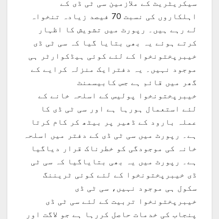
سیکریٹریٹ کے ملازمین سی ٹی ڈی کے
اہلکاروں کی نسبت 70 فیصد زیادہ تنخواہ
لے رہے ہیں۔ رپورٹ میں تشویش کا اظہار
کرتے ہوئے یہ بھی بتایا گیا کہ سی ٹی ڈی
خیبرپختونخوا کے لئے کوئی ہیڈکوارٹر ہی
موجود نہیں۔ یہ دفترایک منزلہ کرایے کے
گھر میں قائم ہے جس کابیسمنٹ
خیبرپختونخوا پولیس کے اسلحہ خانے کے
لئے استعمال ہورہا ہے اور سی ٹی ڈی کا
عملہ بارود کے ڈھیر پر بیٹھ کر کام کرتا
ہے۔ رپورٹ میں سی ٹی ڈی کے دفتر میں اسلحہ
خانہ کی موجودگی کو خطرناک قرار دیاگیا
ہے۔ رپورٹ میں یہ بھی بتایاگیا کہ سی ٹی
ڈی خیبرپختونخوا کے لئے کوئی ٹریننگ
سکول ہی موجود نہیں، سی ٹی ڈی
خیبرپختونخوا تربیت کے لئے سی ٹی ڈی
پنجاب کی خدمات حاصل کررہا ہے جو لاگت اور