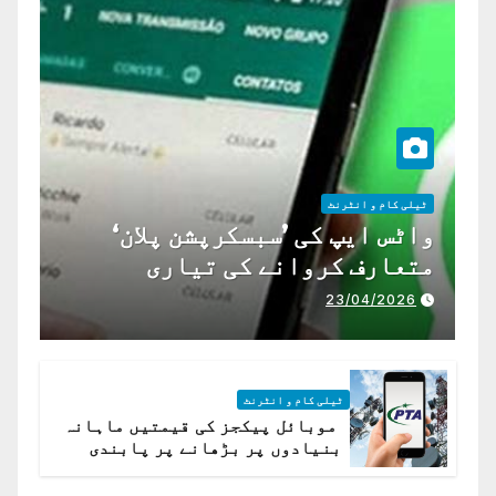
ٹیلی کام و انٹرنٹ
واٹس ایپ کی ’سبسکرپشن پلان‘
متعارف کروانے کی تیاری
23/04/2026
ٹیلی کام و انٹرنٹ
موبائل پیکجز کی قیمتیں ماہانہ
بنیادوں پر بڑھانے پر پابندی