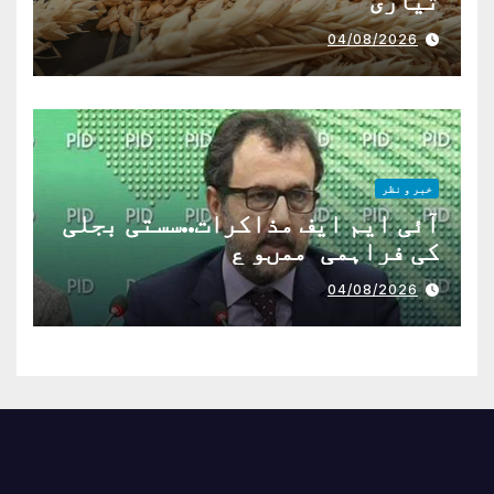
تیاری
04/08/2026
خبر و نظر
آئی ایم ایف مذاکرات..سستی بجلی
کی فراہمی ممںو ع
04/08/2026