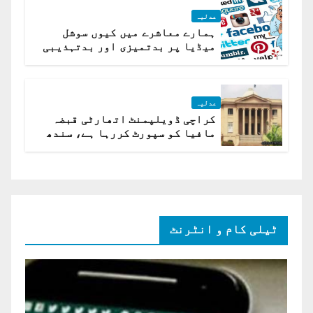
عدلیہ
ہمارے معاشرے میں کیوں سوشل
میڈیا پر بدتمیزی اور بدتہذیبی
ہے؟ اسلام آباد ہائیکورٹ
عدلیہ
کراچی ڈویلپمنٹ اتھارٹی قبضہ
مافیا کو سپورٹ کررہا ہے، سندھ
ہائی کورٹ برہم
ٹیلی کام و انٹرنٹ