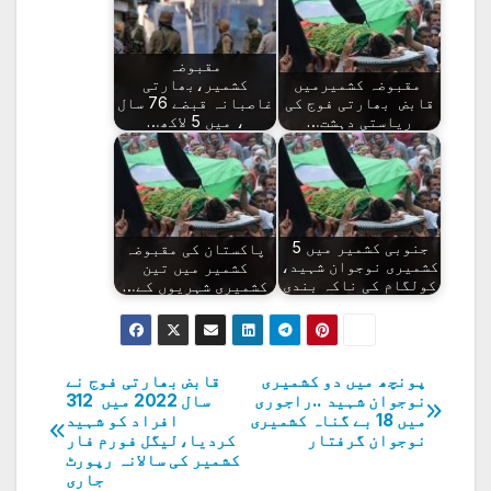
مقبوضہ
مقبوضہ کشمیرمیں
کشمیر،بھارتی
قابض بھارتی فوج کی
غاصبانہ قبضے 76 سال
ریاستی دہشت…
، میں 5 لاکھ…
جنوبی کشمیر میں 5
پاکستان کی مقبوضہ
کشمیری نوجوان شہید،
کشمیر میں تین
کولگام کی ناکہ بندی
کشمیری شہریوں کے…
پونچھ میں دو کشمیری
قابض بھارتی فوج نے
پوسٹوں
نوجوان شہید ..راجوری
سال 2022 میں 312
میں 18 بے گناہ کشمیری
افراد کو شہید
کی
نوجوان گرفتار
کردیا،لیگل فورم فار
کشمیر کی سالانہ رپورٹ
نیویگیشن
جاری