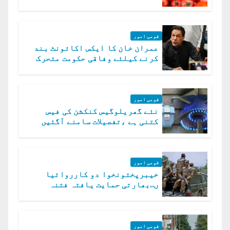
قومی امور
عمران خان کا ایکس اکائونٹ بند
کرنے کیلئے وفاقی حکومت متحرک
قومی امور
نئے گھریلوگیس کنکشن کی فیس
کتنی ہے ،تفصیلات سامنے آگئیں
قومی امور
خیبرپختونخوا دو کارروائیا
ں..بھارتی حمایت یافتہ فتنہ
الخوارج کے 31 دہشت گرد ہلاک
قومی امور