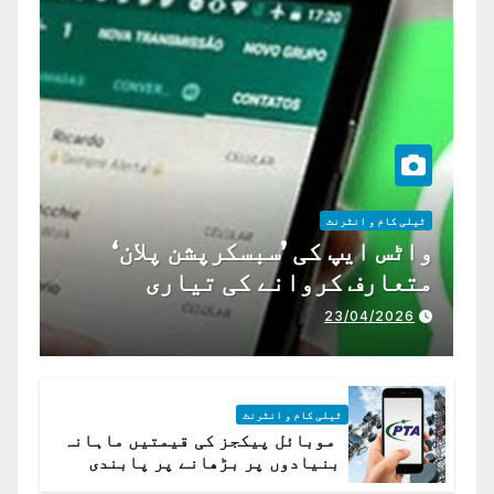
ٹیلی کام و انٹرنٹ
واٹس ایپ کی ’سبسکرپشن پلان‘
متعارف کروانے کی تیاری
23/04/2026
ٹیلی کام و انٹرنٹ
موبائل پیکجز کی قیمتیں ماہانہ
بنیادوں پر بڑھانے پر پابندی