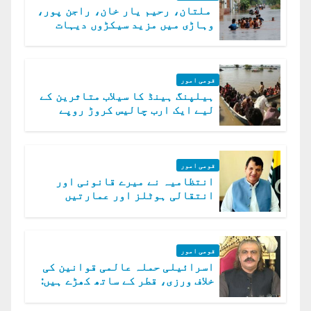
ملتان، رحیم یار خان، راجن پور،
وہاڑی میں مزید سیکڑوں دیہات
ڈوب گئے
قومی امور
ہیلپنگ ہینڈ کا سیلاب متاثرین کے
لیے ایک ارب چالیس کروڑ روپے
امداد کا اعلان
قومی امور
انتظامیہ نے میرے قانونی اور
انتقالی ہوٹلز اور عمارتیں
مسمار کر دیں، ملک صدیق
قومی امور
اسرائیلی حملہ عالمی قوانین کی
خلاف ورزی، قطر کے ساتھ کھڑے ہیں:
دفتر خارجہ