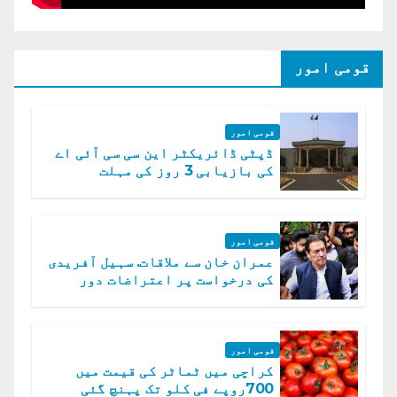
قومی امور
قومی امور
ڈپٹی ڈائریکٹر این سی سی آئی اے
کی بازیابی 3 روز کی مہلت
قومی امور
عمران خان سے ملاقات. سہیل آفریدی
کی درخواست پر اعتراضات دور
قومی امور
کراچی میں ٹماٹر کی قیمت میں
700روپے فی کلو تک پہنچ گئی