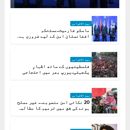
بین الاقوامی
ماسکو فارمیٹ..مستحکم
افغانستان امن کے لیے ضروری ہے۔
(روسی وزیرِ خارجہ )
بین الاقوامی
فلسطینیوں کے ساتھ اظہارِ
یکجہتی..یورپ بھر میں احتجاجی
لہر پھیل گئی
بین الاقوامی
20 نکاتی امن منصوبے…. غیر مسلح
ہونے کی شق میں ترمیم کا مطالبہ