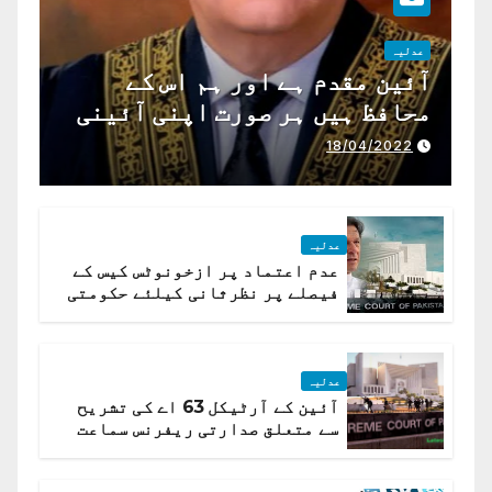
عدلیہ
آئین مقدم ہے اور ہم اس کے
محافظ ہیں ہر صورت اپنی آئینی
ذمہ داری ادا کرینگے ، چیف
18/04/2022
جسٹس پاکستان
عدلیہ
عدم اعتماد پر ازخونوٹس کیس کے
فیصلے پر نظرثانی کیلئے حکومتی
تیار درخواست دائر نہ ہوسکی
عدلیہ
آئین کے آرٹیکل 63 اے کی تشریح
سے متعلق صدارتی ریفرنس سماعت
کیلئے مقرر