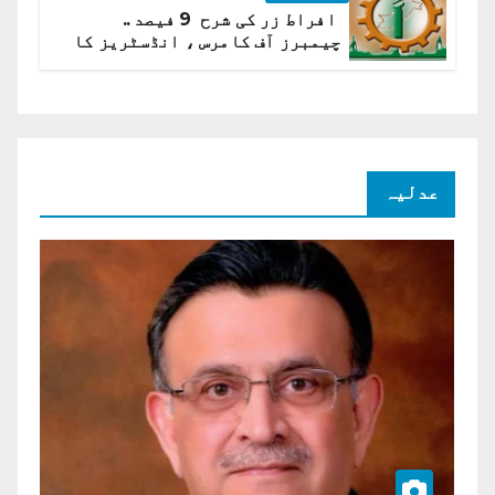
افراط زر کی شرح 9 فیصد ..
چیمبرز آف کامرس ، انڈسٹریز کا
شرح سود میں کمی کا مطالبہ
عدلیہ