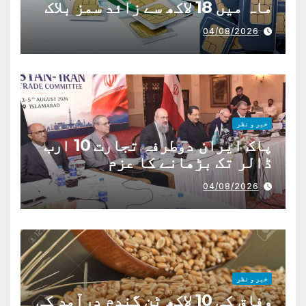
ماہ میں 18 لاکھ سے زائد سمز بلاک
04/08/2026
خبر و نظر
پاک ایران دوطرفہ تجارت 10 ارب
ڈالر تک بڑھانے کا عزم
04/08/2026
خبر و نظر
وفاق کی 10 لاکھ ٹن گندم درآمد کی