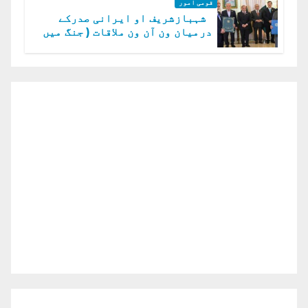
قومی امور
شہبازشریف او ایرانی صدرکے
درمیان ون آن ون ملاقات ( جنگ میں
دو ٹوک حمایت پر اظہار شکریہ)