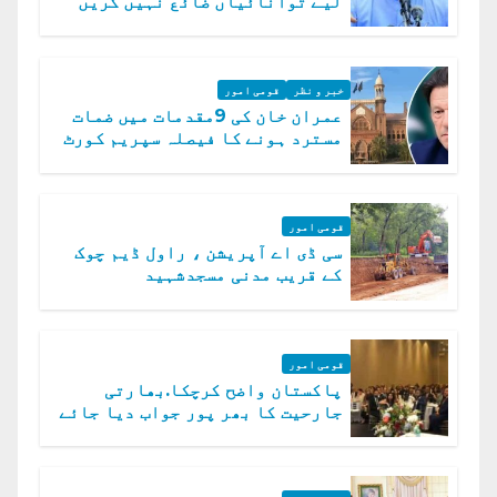
لیے توانائیاں ضائع نہیں کریں
گے، حافظ نعیم الرحمن
خبر و نظر
قومی امور
عمران خان کی 9مقدمات میں ضمات
مسترد ہونے کا فیصلہ سپریم کورٹ
میں چیلنج
قومی امور
سی ڈی اے آپریشن ، راول ڈیم چوک
کے قریب مدنی مسجدشہید
قومی امور
پاکستان واضح کرچکا.بھارتی
جارحیت کا بھر پور جواب دیا جائے
گا.سید عاصم منیر