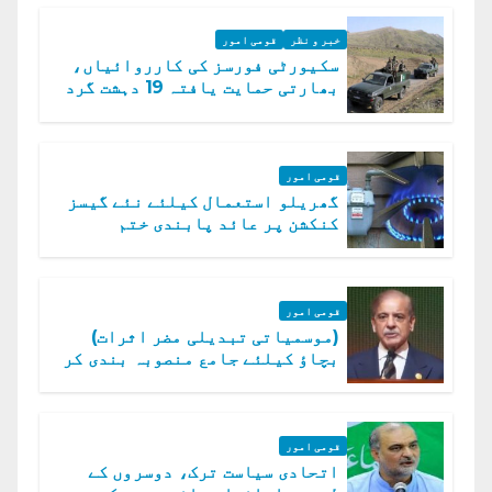
خبر و نظر
قومی امور
سکیورٹی فورسز کی کارروائیاں،
بھارتی حمایت یافتہ 19 دہشت گرد
ہلاک
قومی امور
گھریلو استعمال کیلئے نئے گیسز
کنکشن پر عائد پابندی ختم
قومی امور
(موسمیاتی تبدیلی مضر اثرات)
بچاؤ کیلئے جامع منصوبہ بندی کر
رہے ہیں: وزیراعظم
قومی امور
اتحادی سیاست ترک، دوسروں کے