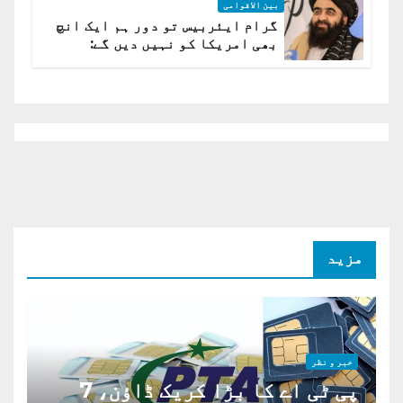
بین الاقوامی
گرام ایئربیس تو دور ہم ایک انچ
بھی امریکا کو نہیں دیں گے:
افغانستان کا دو ٹوک مؤقف
مزید
خبر و نظر
پی ٹی اے کا بڑا کریک ڈاؤن، 7