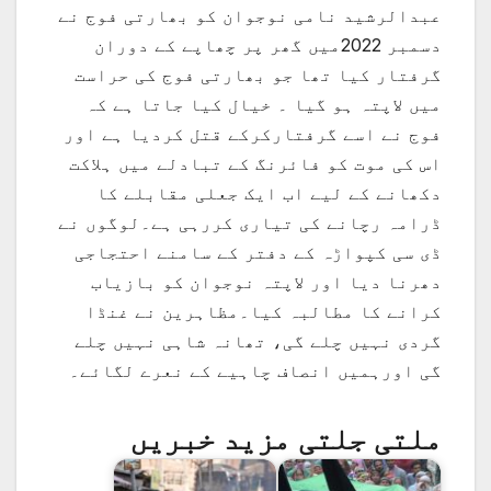
عبدالرشید نامی نوجوان کو بھارتی فوج نے
دسمبر 2022میں گھر پر چھاپے کے دوران
گرفتار کیا تھا جو بھارتی فوج کی حراست
میں لاپتہ ہو گیا ۔ خیال کیا جاتا ہے کہ
فوج نے اسے گرفتارکرکے قتل کردیا ہے اور
اس کی موت کو فائرنگ کے تبادلے میں ہلاکت
دکھانے کے لیے اب ایک جعلی مقابلے کا
ڈرامہ رچانے کی تیاری کررہی ہے۔لوگوں نے
ڈی سی کپواڑہ کے دفتر کے سامنے احتجاجی
دھرنا دیا اور لاپتہ نوجوان کو بازیاب
کرانے کا مطالبہ کیا۔مظاہرین نے غنڈا
گردی نہیں چلے گی، تھانہ شاہی نہیں چلے
گی اورہمیں انصاف چاہیے کے نعرے لگائے۔
ملتی جلتی مزید خبریں