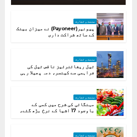
صنعت و تجارت
پیونیر(Payoneer) نے میزان بینک
کے ساتھ شراکت داری
صنعت و تجارت
تیل ریفائنرئیز ناقص تیل کی
فراہمی سے کینسر، دمہ پھیلا رہی
ہیں قائمہ کمیٹی میں انکشاف
صنعت و تجارت
مہنگائی کی شرح میں کمی کے
باوجود 17 اشیا کے نرخ بڑھ گئے،
ادارہ شماریات
صنعت و تجارت