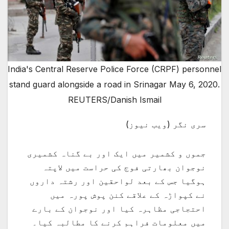
India's Central Reserve Police Force (CRPF) personnel
stand guard alongside a road in Srinagar May 6, 2020.
REUTERS/Danish Ismail
سری نگر (ویب نیوز)
جموں و کشمیر میں ایک اور بے گناہ کشمیری
نوجوان بھارتی فوج کی حراست میں لاپتہ
ہوگیا جس کے بعد لواحقین اور رشتہ داروں
نے کپواڑہ کے علاقے کنن پوش پورہ میں
احتجاجی مظاہرہ کیا اور نوجوان کے بارے
میں معلومات فراہم کرنے کا مطالبہ کیا۔