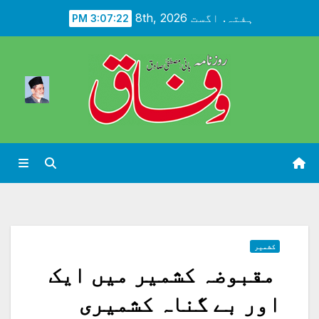
Ski
ہفتہ. اگست 8th, 2026
3:07:24 PM
t
conten
کشمیر
مقبوضہ کشمیر میں ایک
اور بے گناہ کشمیری