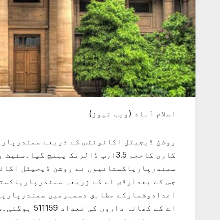
اسلام آباد (ویب نیوز)
اے کے کھاتہ د