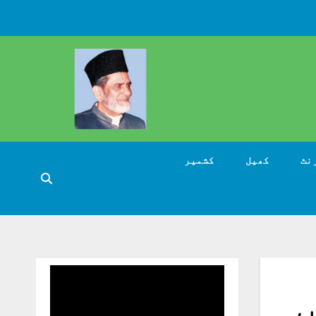
نٹ
کھیل
کشمیر
لات زرکاحجم 5.6ارب