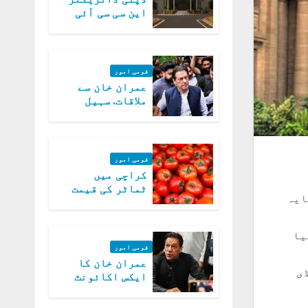
این سی سی آئی
اے کی بازیابی 3
روز کی مہلت
قومی امور
عمران خان سے
ملاقات. سہیل
آفریدی کی
درخواست پر
اعتراضات دور
قومی امور
کراچی میں
ٹماٹر کی قیمت
الر جبکہ سرمایہ
میں 700روپے فی
کلو تک پہنچ گئی
ال کیا
قومی امور
عمران خان کا
 آرڈی
ایکس اکائونٹ
بند کرنے کیلئے
وفاقی حکومت