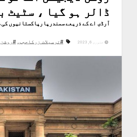
ڈالر ہو گیا ، سٹیٹ ب
آرڈی اے کے ذریعے سمندرپارپاکستانیوں کی سرمایہ کاری کاحجم 3.5
#ترسیلات زرکاحجم
,
#روشن 
جنوری 6, 2023