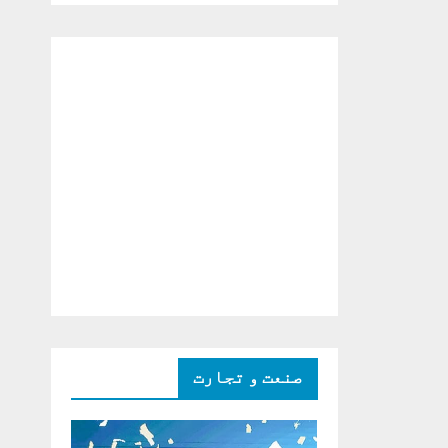
دو ٹوک حمایت پر
اظہار شکریہ)
صنعت و تجارت