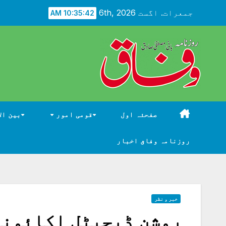
Ski
جمعرات. اگست 6th, 2026
10:35:44 AM
t
conten
صفحئہ اول
قومی امور
بین ال
روزنامہ وفاق اخبار
خبر و نظر