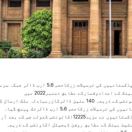
روشن ڈیجیٹل اکائونٹس کے ذریعے سمندرپارپاکستانیوں کی ترسیلات زرکاحجم 5.6 ارب ڈ
کاری کاحجم 3.5ارب ڈالرتک پہنچ گیا۔سٹیٹ بینک کے اعدادوشمارکے مطابق دسمبر2022 میں
سمندرپارپاکستانیوں نے روشن ڈیجیٹل اکائونٹس کے ذریعہ 140 ملین ڈالرکازرمبادلہ ملک ارس
جس کے بعدآرڈی اے کے زریعہ سمندرپارپاکستانیوں کی ترسیلات زرکاحجم 5.6 ارب ڈالرتک پہنچ گیا۔
اعدادوشمارکے مطابق دسمبرمیں سمندرپارپاکستانیوں نے مزید12225اکائونٹس کھولے جس کے بعد
اروں کی تعداد 511159 ہوگئی۔سٹیٹ بینک کے مطابق روشن ڈیجیٹل اکاونٹس کے ذریعہ