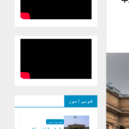
قومی امور
قومی امور
ڈپٹی ڈائریکٹر