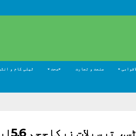
اقوامی
صنعت و تجارت
صحت
ٹیلی کام و انٹر
روشن ڈیجیٹل اکائونٹس، ترسی