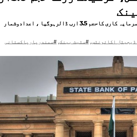
ینک
 ارب ڈالرہوگیا ، اعدادوشمار
ڈیجیٹل اکائونٹس
,
#سٹیٹ بینک
,
#سمندرپارپاکستانی