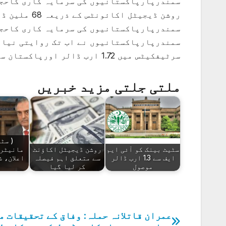
روشن ڈیجیٹل 
سرٹیفکیٹس میں 1.72 ارب ڈالر اورپاکستان سٹاک ایکسچینج میں 48 ملین ڈالرکی سرمایہ کاری کی ہے۔
ملتی جلتی مزید خبریں
( سٹ
سٹیٹ بینک کو آئی ایم
روشن ڈیجیٹل اکاؤنٹ
مانیٹری
ایف سے 1.3 ارب ڈالر
سے متعلق اہم فیصلہ
موصول
کر لیا گیا
عمران قاتلانہ حملہ: وفاق کے تحقیقات م
پوسٹوں