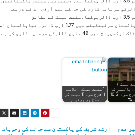
سمندرپارپاکستانیوں کی سرمایہ کاری کاحجم 3.5 ارب ڈالرہوگیا ہے، دسمبرمیں سمندرپاکستانیو
اکائونٹس کے ذریعہ 68 ملین ڈالرکی سرمایہ کاری کی جس کے بعد آرڈی اے کے ذریعہ
سمندرپارپاکستانیوں کی سرمایہ کاری کاحجم 3.5 ارب ڈالرہوگیا۔سٹیٹ بینک کے مطابق
سمندرپارپاکستانیوں نے اب تک روایتی نیاپاکستان سرٹیفکیٹس میں 1.77 ارب ڈالر، نیاپاک
یٹ بینک )
 پالیسی کا
( سٹیٹ بینک اعلامیہ
اعلان، شرح سود 10.5
) شرح سود 11 فیصد کی
%
سطح پر برقرار
یں عدم
ارشد شریف کی پاکستان سے جانے کی وجوہات 