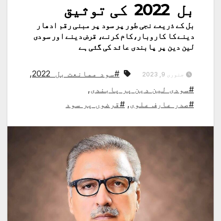
بل 2022 کی توثیق
بل کے ذریعے نجی طور پر سود پر مبنی رقم ادھار
دینے کا کاروبار،کام کرنے، قرض دینے اور سودی
لین دین پر پابندی عائد کی گئی ہے
#سود ممانعت بل 2022
,
جنوری 9, 2023
#سودی لین دین پر پابندی
,
#صدر عارف علوی
,
#قرضوں پر سود