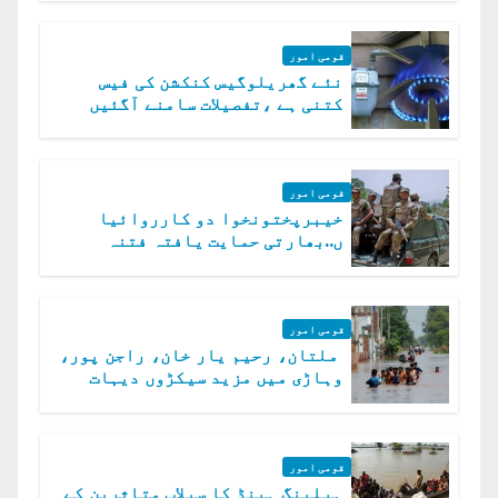
قومی امور
نئے گھریلوگیس کنکشن کی فیس
کتنی ہے ،تفصیلات سامنے آگئیں
قومی امور
خیبرپختونخوا دو کارروائیا
ں..بھارتی حمایت یافتہ فتنہ
الخوارج کے 31 دہشت گرد ہلاک
قومی امور
ملتان، رحیم یار خان، راجن پور،
وہاڑی میں مزید سیکڑوں دیہات
ڈوب گئے
قومی امور
ہیلپنگ ہینڈ کا سیلاب متاثرین کے