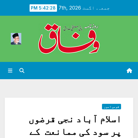
Ski
جمعہ. اگست 7th, 2026
5:42:30 PM
t
conten
قومی امور
اسلام آباد نجی قرضوں
پر سود کی ممانعت کے