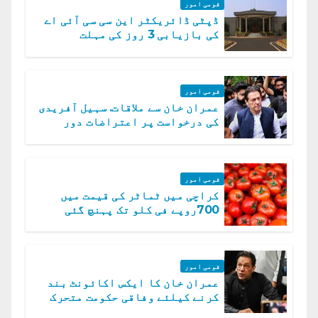
قومی امور
ڈپٹی ڈائریکٹر این سی سی آئی اے
کی بازیابی 3 روز کی مہلت
قومی امور
عمران خان سے ملاقات. سہیل آفریدی
کی درخواست پر اعتراضات دور
قومی امور
کراچی میں ٹماٹر کی قیمت میں
700روپے فی کلو تک پہنچ گئی
قومی امور
عمران خان کا ایکس اکائونٹ بند
کرنے کیلئے وفاقی حکومت متحرک