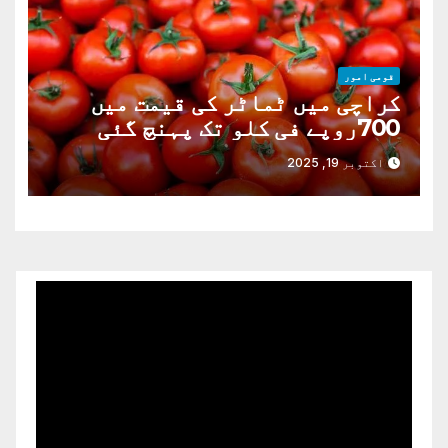
قومی امور
کراچی میں ٹماٹر کی قیمت میں
700روپے فی کلو تک پہنچ گئی
اکتوبر 19, 2025