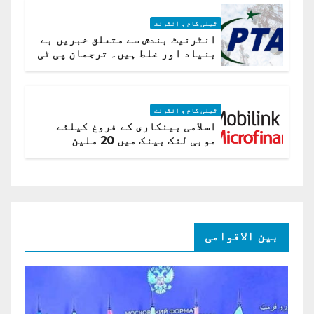
ٹیلی کام و انٹرنٹ
انٹرنیٹ بندش سے متعلق خبریں بے
بنیاد اور غلط ہیں۔ ترجمان پی ٹی
اے
ٹیلی کام و انٹرنٹ
اسلامی بینکاری کے فروغ کیلئے
موبی لنک بینک میں 20 ملین
امریکی ڈالر کی سرمایہ کاری
بین الاقوامی