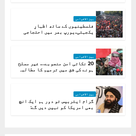
(روسی وزیرِ خارجہ )
بین الاقوامی
فلسطینیوں کے ساتھ اظہارِ
یکجہتی..یورپ بھر میں احتجاجی
لہر پھیل گئی
بین الاقوامی
20 نکاتی امن منصوبے…. غیر مسلح
ہونے کی شق میں ترمیم کا مطالبہ
بین الاقوامی
گرام ایئربیس تو دور ہم ایک انچ
بھی امریکا کو نہیں دیں گے:
افغانستان کا دو ٹوک مؤقف