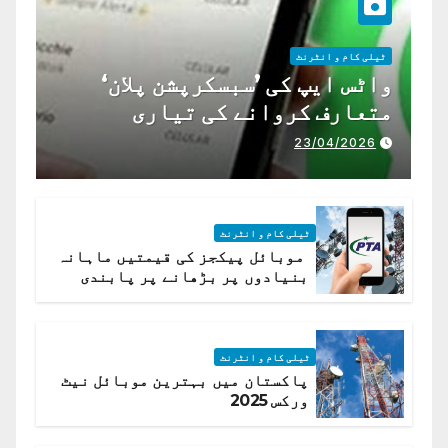
ٹیلی کام و انٹرنٹ
واٹس ایپ کی ’سبسکرپشن پلان‘
متعارف کروانے کی تیاری
23/04/2026
ٹیلی کام و انٹرنٹ
موبائل پیکجز کی قیمتیں ماہانہ
بنیادوں پر بڑھانے پر پابندی
ٹیلی کام و انٹرنٹ
پاکستان میں بہترین موبائل نیٹ
ورکس 2025