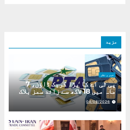
مزید
خبر و نظر
پی ٹی اے کا بڑا کریک ڈاؤن، 7
ماہ میں 18 لاکھ سے زائد سمز بلاک
04/08/2026