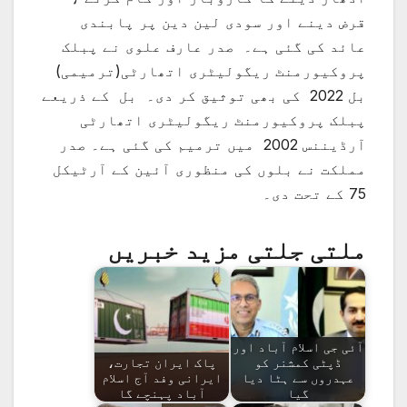
قرض دینے اور سودی لین دین پر پابندی
عائد کی گئی ہے۔ صدر عارف علوی نے پبلک
پروکیورمنٹ ریگولیٹری اتھارٹی(ترمیمی)
بل 2022 کی بھی توثیق کر دی۔ بل کے ذریعے
پبلک پروکیورمنٹ ریگولیٹری اتھارٹی
آرڈیننس 2002 میں ترمیم کی گئی ہے۔ صدر
مملکت نے بلوں کی منظوری آئین کے آرٹیکل
75 کے تحت دی۔
ملتی جلتی مزید خبریں
آئی جی اسلام آباد اور
ڈپٹی کمشنر کو
پاک ایران تجارت،
عہدروں سے ہٹا دیا
ایرانی وفد آج اسلام
گیا
آباد پہنچے گا