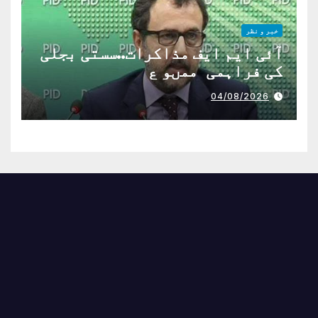
خبر و نظر
آئی ایم ایف مذاکرات..سستی بجلی
کی فراہمی ممںو ع
04/08/2026