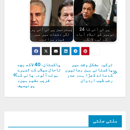
پی ٹی آئی کا 24
چیئرمین پی ٹی آئی پر
نومبر کو اسلام آباد
لگی دفعات میں عمر
کے لیے لانگ…
قید، سزائے…
ترکیہ مشکل وقت میں
پاکستان. 40 لاکھ بچے
پوسٹوں
پاکستانی بہن بھائیوں
تاحال سیلاب کے ٹھہرے
کے ساتھ کھڑا ہے، صدر
ہوئے آلودہ پانی کے
کی
رجب طیب اردوان
قریب مقیم ہیں،
یونیسیف
نیویگیشن
ملتی جلتی