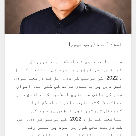
اسلام آباد (ویب نیوز)
صدر عارف علوی نے اسلام آباد کیپیٹل
ٹیرٹری نجی قرضوں پر سود کی ممانعت کے بل
، 2022 کی توثیق کر دی۔ بل کے ذریعے سودی
لین دین پر پابندی عائد کی گئی ہے۔ ایوان
صدر کی جانب سے جاری اعلامیہ کے مطابق صدر
مملکت ڈاکٹر عارف علوی نے اسلام آباد
کیپیٹل ٹیرٹری نجی قرضوں پر سود کی
ممانعت کے بل ، 2022 کی توثیق کر دی۔ بل
کے ذریعے نجی طور پر سود پر مبنی رقم
ادھار دینے کا کاروبار اور کام کرنے ،