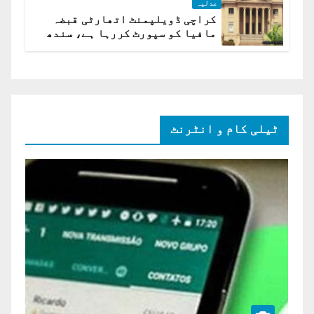
عدلیہ
کراچی ڈویلپمنٹ اتھارٹی قبضہ
مافیا کو سپورٹ کررہا ہے، سندھ
ہائی کورٹ برہم
ٹیلی کام و انٹرنٹ