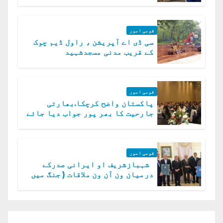
میں چیلنج
قومی امور
سی ڈی اے آپریشن ، راول ڈیم چوک
کے قریب مدنی مسجدشہید
قومی امور
پاکستان واضح کرچکا.بھارتی
جارحیت کا بھر پور جواب دیا جائے
گا.سید عاصم منیر
قومی امور
شہبازشریف او ایرانی صدرکے
درمیان ون آن ون ملاقات ( جنگ میں
دو ٹوک حمایت پر اظہار شکریہ)