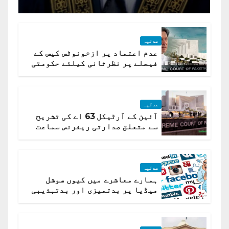
جسٹس پاکستان
عدلیہ
عدم اعتماد پر ازخونوٹس کیس کے
فیصلے پر نظرثانی کیلئے حکومتی
تیار درخواست دائر نہ ہوسکی
عدلیہ
آئین کے آرٹیکل 63 اے کی تشریح
سے متعلق صدارتی ریفرنس سماعت
کیلئے مقرر
عدلیہ
ہمارے معاشرے میں کیوں سوشل
میڈیا پر بدتمیزی اور بدتہذیبی
ہے؟ اسلام آباد ہائیکورٹ