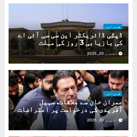
قومی امور
ڈپٹی ڈائریکٹر این سی سی آئی اے
کی بازیابی 3 روز کی مہلت
اکتوبر 20, 2025
قومی امور
عمران خان سے ملاقات. سہیل
آفریدی کی درخواست پر اعتراضات
دور
اکتوبر 20, 2025