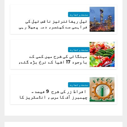
صنعت و تجارت
تیل ریفائنرئیز ناقص تیل کی
فراہمی سے کینسر، دمہ پھیلا رہی
ہیں قائمہ کمیٹی میں انکشاف
صنعت و تجارت
مہنگائی کی شرح میں کمی کے
باوجود 17 اشیا کے نرخ بڑھ گئے،
ادارہ شماریات
صنعت و تجارت
افراط زر کی شرح 9 فیصد ..
چیمبرز آف کامرس ، انڈسٹریز کا
شرح سود میں کمی کا مطالبہ