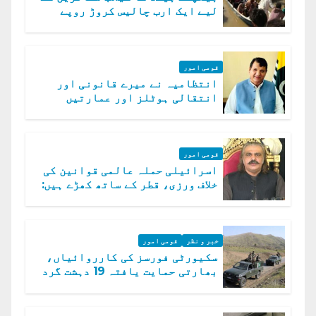
لیے ایک ارب چالیس کروڑ روپے
امداد کا اعلان
قومی امور
انتظامیہ نے میرے قانونی اور
انتقالی ہوٹلز اور عمارتیں
مسمار کر دیں، ملک صدیق
قومی امور
اسرائیلی حملہ عالمی قوانین کی
خلاف ورزی، قطر کے ساتھ کھڑے ہیں:
دفتر خارجہ
خبر و نظر
قومی امور
سکیورٹی فورسز کی کارروائیاں،
بھارتی حمایت یافتہ 19 دہشت گرد
ہلاک