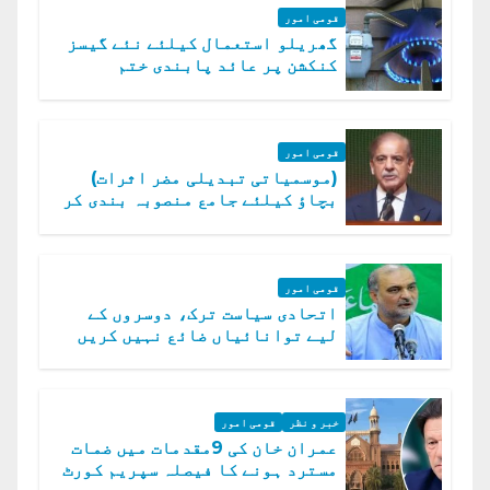
قومی امور
گھریلو استعمال کیلئے نئے گیسز
کنکشن پر عائد پابندی ختم
قومی امور
(موسمیاتی تبدیلی مضر اثرات)
بچاؤ کیلئے جامع منصوبہ بندی کر
رہے ہیں: وزیراعظم
قومی امور
اتحادی سیاست ترک، دوسروں کے
لیے توانائیاں ضائع نہیں کریں
گے، حافظ نعیم الرحمن
خبر و نظر
قومی امور
عمران خان کی 9مقدمات میں ضمات
مسترد ہونے کا فیصلہ سپریم کورٹ