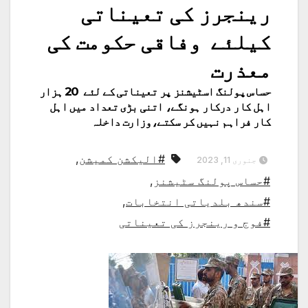
رینجرز کی تعیناتی
کیلئے وفاقی حکومت کی
معذرت
حساس پولنگ اسٹیشنز پر تعیناتی کے لئے 20 ہزار
اہل کار درکار ہونگے، اتنی بڑی تعداد میں اہل
کار فراہم نہیں کر سکتے،وزارت داخلہ
#الیکشن کمیشن
,
جنوری 11, 2023
#حساس پولنگ سٹیشنز
,
#سندھ بلدیاتی انتخابات
,
#فوج و رینجرز کی تعیناتی