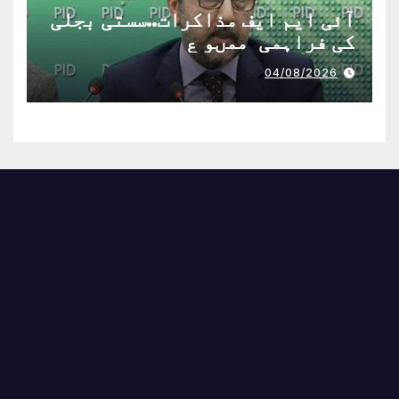
آئی ایم ایف مذاکرات..سستی بجلی
کی فراہمی ممںو ع
04/08/2026