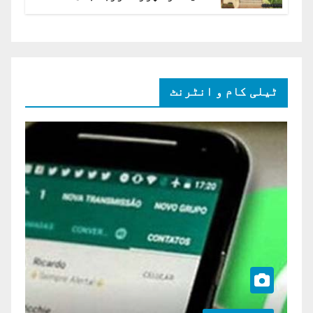
ہائی کورٹ برہم
ٹیلی کام و انٹرنٹ