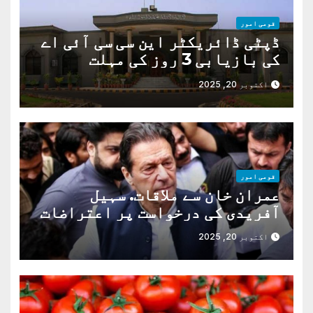
قومی امور
ڈپٹی ڈائریکٹر این سی سی آئی اے
کی بازیابی 3 روز کی مہلت
اکتوبر 20, 2025
قومی امور
عمران خان سے ملاقات. سہیل
آفریدی کی درخواست پر اعتراضات
دور
اکتوبر 20, 2025