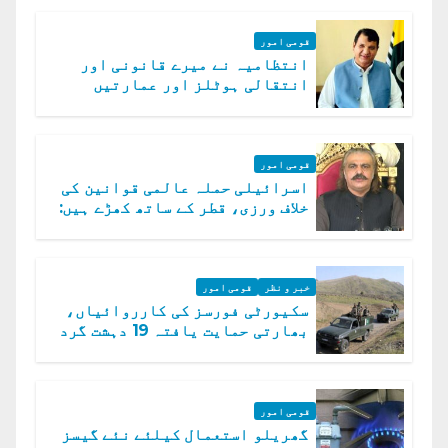
قومی امور
انتظامیہ نے میرے قانونی اور
انتقالی ہوٹلز اور عمارتیں
مسمار کر دیں، ملک صدیق
قومی امور
اسرائیلی حملہ عالمی قوانین کی
خلاف ورزی، قطر کے ساتھ کھڑے ہیں:
دفتر خارجہ
خبر و نظر
قومی امور
سکیورٹی فورسز کی کارروائیاں،
بھارتی حمایت یافتہ 19 دہشت گرد
ہلاک
قومی امور
گھریلو استعمال کیلئے نئے گیسز