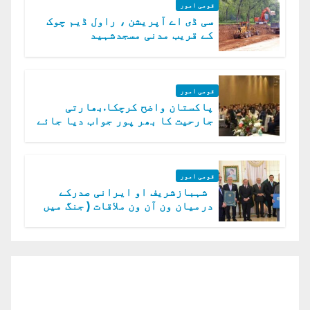
قومی امور
سی ڈی اے آپریشن ، راول ڈیم چوک
کے قریب مدنی مسجدشہید
قومی امور
پاکستان واضح کرچکا.بھارتی
جارحیت کا بھر پور جواب دیا جائے
گا.سید عاصم منیر
قومی امور
شہبازشریف او ایرانی صدرکے
درمیان ون آن ون ملاقات ( جنگ میں
دو ٹوک حمایت پر اظہار شکریہ)