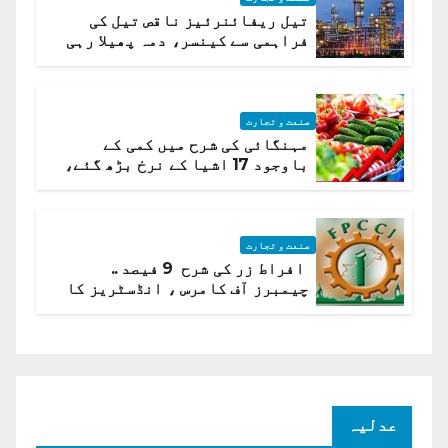
تیل ریفائنرئیز ناقص تیل کی
فراہمی سے کینسر، دمہ پھیلا رہی
ہیں قائمہ کمیٹی میں انکشاف
صنعت و تجارت
مہنگائی کی شرح میں کمی کے
باوجود 17 اشیا کے نرخ بڑھ گئے،
ادارہ شماریات
صنعت و تجارت
افراط زر کی شرح 9 فیصد ..
چیمبرز آف کامرس ، انڈسٹریز کا
شرح سود میں کمی کا مطالبہ
عدلیہ