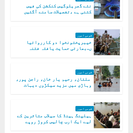
نئے گھریلوگیس کنکشن کی فیس
کتنی ہے ،تفصیلات سامنے آگئیں
قومی امور
خیبرپختونخوا دو کارروائیا
ں..بھارتی حمایت یافتہ فتنہ
الخوارج کے 31 دہشت گرد ہلاک
قومی امور
ملتان، رحیم یار خان، راجن پور،
وہاڑی میں مزید سیکڑوں دیہات
ڈوب گئے
قومی امور
ہیلپنگ ہینڈ کا سیلاب متاثرین کے
لیے ایک ارب چالیس کروڑ روپے
امداد کا اعلان