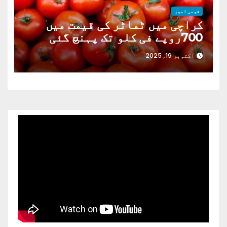
قومی امور
کراچی میں ٹماٹر کی قیمت میں
700روپے فی کلو تک پہنچ گئی
اکتوبر 19, 2025