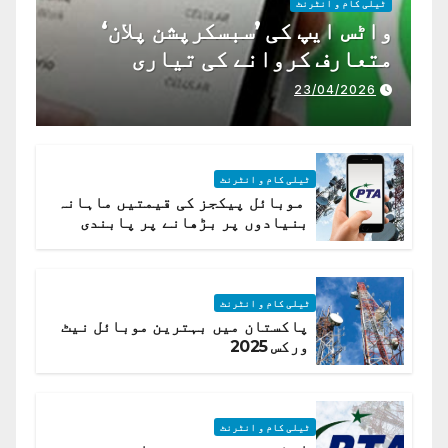
ٹیلی کام و انٹرنٹ
واٹس ایپ کی ’سبسکرپشن پلان‘
متعارف کروانے کی تیاری
23/04/2026
ٹیلی کام و انٹرنٹ
موبائل پیکجز کی قیمتیں ماہانہ
بنیادوں پر بڑھانے پر پابندی
ٹیلی کام و انٹرنٹ
پاکستان میں بہترین موبائل نیٹ
ورکس 2025
ٹیلی کام و انٹرنٹ