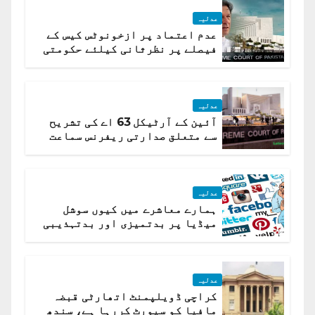
عدلیہ
عدم اعتماد پر ازخونوٹس کیس کے
فیصلے پر نظرثانی کیلئے حکومتی
تیار درخواست دائر نہ ہوسکی
عدلیہ
آئین کے آرٹیکل 63 اے کی تشریح
سے متعلق صدارتی ریفرنس سماعت
کیلئے مقرر
عدلیہ
ہمارے معاشرے میں کیوں سوشل
میڈیا پر بدتمیزی اور بدتہذیبی
ہے؟ اسلام آباد ہائیکورٹ
عدلیہ
کراچی ڈویلپمنٹ اتھارٹی قبضہ
مافیا کو سپورٹ کررہا ہے، سندھ