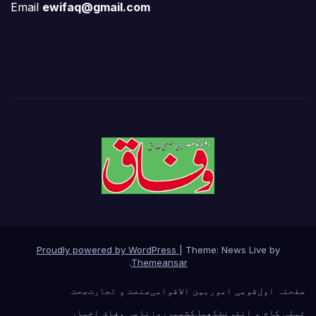
Email
ewifaq@gmail.com
Proudly powered by WordPress
|
Theme: News Live by
.
Themeansar
صفحئہ اول
قومی امور
بین الاقوامی
صنعت و تجارت
صحت
ٹیلی کام و انٹرنٹ
کھیل
کشمیر
روزنامہ وفاق اخبار