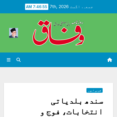
Ski
جمعہ. اگست 7th, 2026
7:46:57 AM
t
conten
قومی امور
سندھ بلدیاتی
انتخابات، فوج و