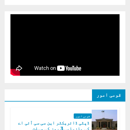
قومی امور
قومی امور
ڈپٹی ڈائریکٹر این سی سی آئی اے
کی بازیابی 3 روز کی مہلت