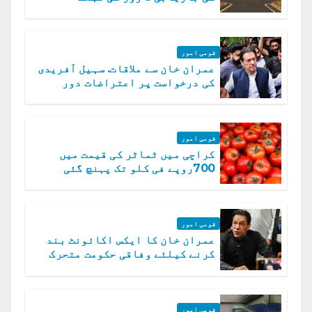
قومی امور
عمران خان سے ملاقات. سہیل آفریدی
کی درخواست پر اعتراضات دور
قومی امور
کراچی میں ٹماٹر کی قیمت میں
700روپے فی کلو تک پہنچ گئی
قومی امور
عمران خان کا ایکس اکائونٹ بند
کرنے کیلئے وفاقی حکومت متحرک
قومی امور