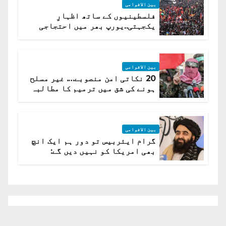
بین الاقوامی
فلسطینیوں کے ساتھ اظہارِ
یکجہتی..یورپ بھر میں احتجاجی
لہر پھیل گئی
بین الاقوامی
20 نکاتی امن منصوبے…. غیر مسلح
ہونے کی شق میں ترمیم کا مطالبہ
بین الاقوامی
گرام ایئربیس تو دور ہم ایک انچ
بھی امریکا کو نہیں دیں گے:
افغانستان کا دو ٹوک مؤقف