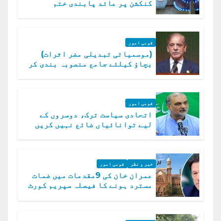
کنکشن پر عائد پابندی ختم
قومی امور
(موسمیاتی تبدیلی مضر اثرات)
بچاؤ کیلئے جامع منصوبہ بندی کر
رہے ہیں: وزیراعظم
قومی امور
اتحادی سیاست ترک، دوسروں کے
لیے توانائیاں ضائع نہیں کریں
گے، حافظ نعیم الرحمن
خبر و نظر
قومی امور
عمران خان کی 9مقدمات میں ضمات
مسترد ہونے کا فیصلہ سپریم کورٹ
میں چیلنج