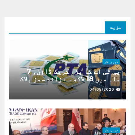
مزید
خبر و نظر
پی ٹی اے کا بڑا کریک ڈاؤن، 7
ماہ میں 18 لاکھ سے زائد سمز بلاک
04/08/2026
خبر و نظر