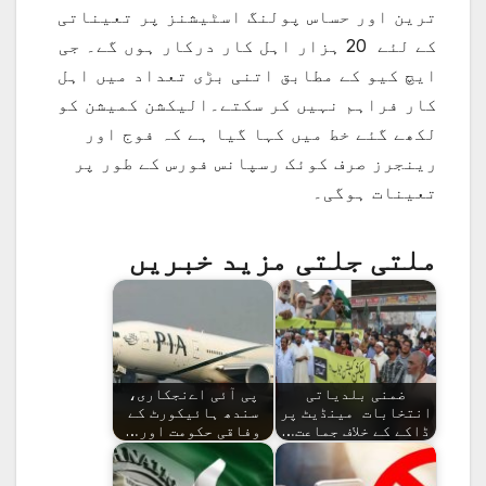
ترین اور حساس پولنگ اسٹیشنز پر تعیناتی
کے لئے 20 ہزار اہل کار درکار ہوں گے۔ جی
ایچ کیو کے مطابق اتنی بڑی تعداد میں اہل
کار فراہم نہیں کر سکتے۔الیکشن کمیشن کو
لکھے گئے خط میں کہا گیا ہے کہ فوج اور
رینجرز صرف کوئک رسپانس فورس کے طور پر
تعینات ہوگی۔
ملتی جلتی مزید خبریں
ضمنی بلدیاتی
پی آئی اےنجکاری،
انتخابات مینڈیٹ پر
سندھ ہائیکورٹ کے
ڈاکے کے خلاف جماعت…
وفاقی حکومت اور…