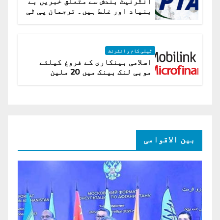
انٹرنیٹ بندش سے متعلق خبریں بے
بنیاد اور غلط ہیں۔ ترجمان پی ٹی
اے
ٹیلی کام و انٹرنٹ
اسلامی بینکاری کے فروغ کیلئے
موبی لنک بینک میں 20 ملین
امریکی ڈالر کی سرمایہ کاری
بین الاقوامی