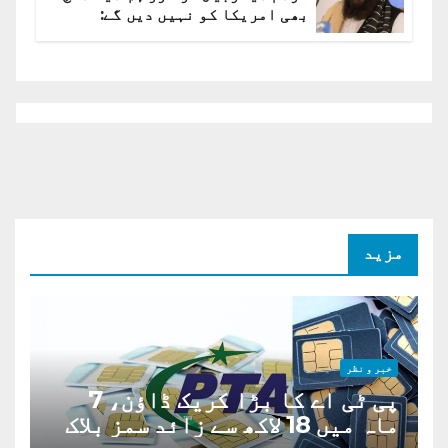
بھی امریکا کو نہیں دیں گے:
افغانستان کا دو ٹوک مؤقف
مزید
خبر و نظر
پی ٹی اے کا بڑا کریک ڈاؤن، 7
ماہ میں 18 لاکھ سے زائد سمز بلاک