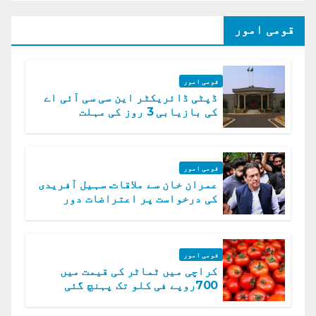
قومی امور
قومی امور
ڈپٹی ڈائریکٹر این سی سی آئی اے
کی بازیابی 3 روز کی مہلت
قومی امور
عمران خان سے ملاقات. سہیل آفریدی
کی درخواست پر اعتراضات دور
قومی امور
کراچی میں ٹماٹر کی قیمت میں
700روپے فی کلو تک پہنچ گئی