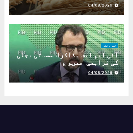
04/08/2026
خبر و نظر
آئی ایم ایف مذاکرات..سستی بجلی
کی فراہمی ممںو ع
04/08/2026