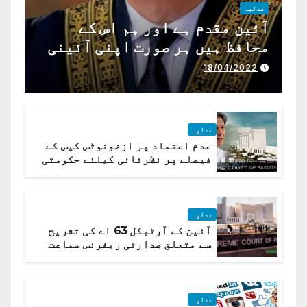
عدلیہ
آئین مقدم ہے اور ہم اس کے
محافظ ہیں ہر صورت اپنی آئینی
ذمہ داری ادا کرینگے ، چیف
18/04/2022
جسٹس پاکستان
عدلیہ
عدم اعتماد پر ازخونوٹس کیس کے
فیصلے پر نظرثانی کیلئے حکومتی
تیار درخواست دائر نہ ہوسکی
عدلیہ
آئین کے آرٹیکل 63 اے کی تشریح
سے متعلق صدارتی ریفرنس سماعت
کیلئے مقرر
عدلیہ