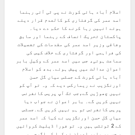
اسلام آباد ہائی کورٹ نے پی ٹی آئی رہنما
اسد عمر کی گرفتاری کو کالعدم قرار دیتے
ہوئے انہیں رہا کرنے کا حکم دے دیا۔
پاکستان تحریک انصاف کے رہنما اور سابق
وفاقی وزیر اسد عمر کی مقدمات کی تفصیلات
کی فراہمی اور گرفتاری کے خلاف کیس کی
سماعت ہوئی، جس میں اسد عمر کے وکیل بابر
اعوان عدالت میں پیش ہوئے۔بدھ کو اسلام
آباد ہائی کورٹ کے جسٹس میاں گل حسن
اورنگزیب نے ریمارکس دیے کہ وہ تو آپ کو
نہیں چھوڑیں گے،جب تک آپ پریس کانفرنس
نہیں کریں گے۔ بابر اعوان نے جواب دیا
پریس کانفرنس تو ہم نہیں کریں گے۔جسٹس
میاں گل حسن اورنگزیب نے کہا کہ اسد عمر
کے 2 ٹوئٹس ہیں وہ تو فورا ڈیلیٹ کروائیں
، جس پر بابر اعوان نے کہا کہ اگرچہ یہ