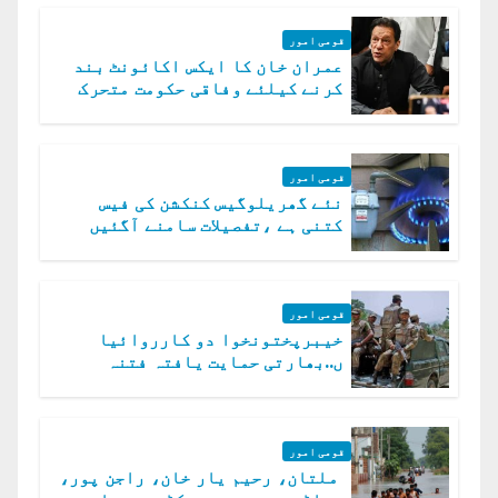
قومی امور
عمران خان کا ایکس اکائونٹ بند
کرنے کیلئے وفاقی حکومت متحرک
قومی امور
نئے گھریلوگیس کنکشن کی فیس
کتنی ہے ،تفصیلات سامنے آگئیں
قومی امور
خیبرپختونخوا دو کارروائیا
ں..بھارتی حمایت یافتہ فتنہ
الخوارج کے 31 دہشت گرد ہلاک
قومی امور
ملتان، رحیم یار خان، راجن پور،