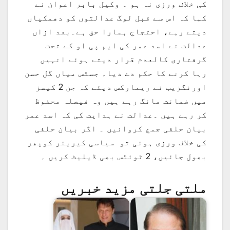
کی خلاف ورزی نہ ہو ۔ وکیل بابر اعوان نے
کہا کہ اس سے قبل لوگ عدالتوں کو دھمکیاں
دیتے رہے، احتجاج ہمارا حق ہے۔بعد ازاں
عدالت نے اسد عمر کی ایم پی او کے تحت
گرفتاری کالعدم قرار دیتے ہوئے انہیں
رہا کرنے کا حکم دے دیا۔ جسٹس میاں گل حسن
اورنگزیب نے ریمارکس دیئے کہ جن 2 کیسز
میں ضمانت مانگ رہے ہیں وہ فیصلہ محفوظ
کر رہے ہیں ۔عدالت نے ہدایت کی کہ اسد عمر
بیان حلفی جمع کروائیں ۔ اگر بیان حلفی
کی خلاف ورزی ہوئی تو سیاسی کیریئر کوپھر
بھول جائیں، 2 ٹوئٹس بھی ڈیلیٹ کریں ۔
ملتی جلتی مزید خبریں