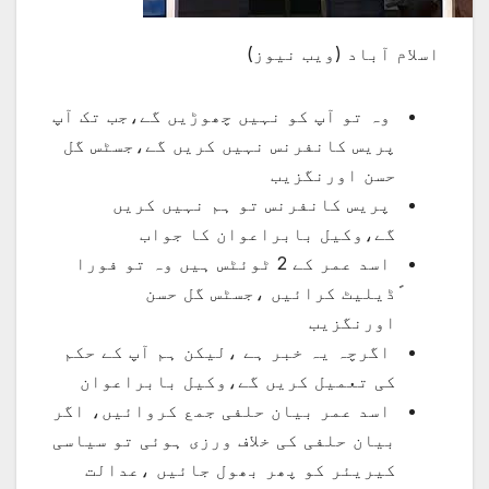
اسلام آباد (ویب نیوز)
وہ تو آپ کو نہیں چھوڑیں گے،جب تک آپ
پریس کانفرنس نہیں کریں گے،جسٹس گل
حسن اورنگزیب
پریس کانفرنس تو ہم نہیں کریں
گے،وکیل بابراعوان کا جواب
اسد عمر کے 2 ٹوئٹس ہیں وہ تو فورا
ًڈیلیٹ کرائیں ،جسٹس گل حسن
اورنگزیب
اگرچہ یہ خبر ہے ،لیکن ہم آپ کے حکم
کی تعمیل کریں گے،وکیل بابراعوان
اسد عمر بیان حلفی جمع کروائیں، اگر
بیان حلفی کی خلاف ورزی ہوئی تو سیاسی
کیریئر کو پھر بھول جائیں ،عدالت