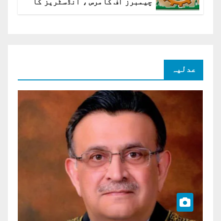
چیمبرز آف کامرس ، انڈسٹریز کا
شرح سود میں کمی کا مطالبہ
عدلیہ