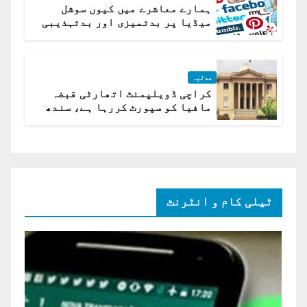
ہمارے معاشرے میں کیوں سوشل
میڈیا پر بدتمیزی اور بدتہذیبی
ہے؟ اسلام آباد ہائیکورٹ
عدلیہ
کراچی ڈویلپمنٹ اتھارٹی قبضہ
مافیا کو سپورٹ کررہا ہے، سندھ
ہائی کورٹ برہم
ٹیلی کام و انٹرنٹ