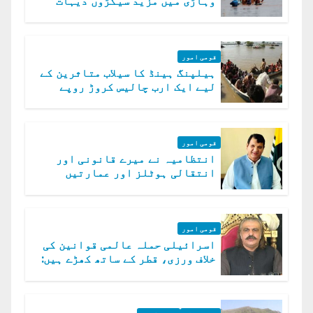
وہاڑی میں مزید سیکڑوں دیہات
ڈوب گئے
قومی امور
ہیلپنگ ہینڈ کا سیلاب متاثرین کے
لیے ایک ارب چالیس کروڑ روپے
امداد کا اعلان
قومی امور
انتظامیہ نے میرے قانونی اور
انتقالی ہوٹلز اور عمارتیں
مسمار کر دیں، ملک صدیق
قومی امور
اسرائیلی حملہ عالمی قوانین کی
خلاف ورزی، قطر کے ساتھ کھڑے ہیں:
دفتر خارجہ