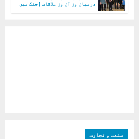
درمیان ون آن ون ملاقات ( جنگ میں
دو ٹوک حمایت پر اظہار شکریہ)
صنعت و تجارت