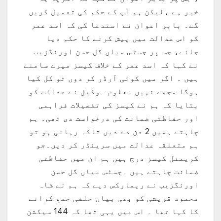
خبر ہے ،لیکن ہم آپ کے حکم کی تعمیل کریں
گے۔ بابر اعوان نے استدعا کی کہ اسد عمر
کو اس عدالت میں پیش کرنے کا حکم دیا
جائے، جس پر جسٹس میاں گل حسن اورنگزیب
نے کہا کہ اسد عمر کے خلاف کیسز میرے سامنے
ہیں ۔ اگر میں کوئی آرڈر کر دوں تو کل کیا
ہوگا مجھے نہیں معلوم ۔وکیل نے عدالت کو
بتایا کہ ہم نے کیسز کی تفصیلات فراہمی
اور حفاظتی ضمانت کی درخواست دی تھی۔ ہم
چاہتے ہمیں 2 دن دے دیں تاکہ رہائی ہو تو
ہم متعلقہ عدالت میں سرینڈر کر دیں۔جو
کریمنل کیسز درج ہیں ہم ان میں حفاظتی
ضمانت چاہتے ہیں ۔جسٹس میاں گل حسن
اورنگزیب نے ریمارکس دیے کہ ہم نے شاہ
محمود قریشی کو بھی بیان حلفی جمع کرانے
کا کہا تھا ۔ اس میں یہی تھا کہ 144 سیکشن