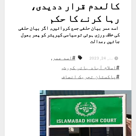
کالعدم قرار ددیدی،
رہا کرنے کا حکم
اسد عمر بیان حلفی جمع کروائیں، اگر بیان حلفی
کی خلاف ورزی ہوئی تو سیاسی کیریئر کو پھر بھول
جائیں ،عدالت
#اسد عمر
,
مئی 24, 2023
#اسلام آباد ہائی کورٹ
,
#پاکستان تحریک انصاف