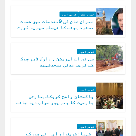
خبر و نظر
قومی امور
عمران خان کی 9مقدمات میں ضمات
مسترد ہونے کا فیصلہ سپریم کورٹ
میں چیلنج
قومی امور
سی ڈی اے آپریشن ، راول ڈیم چوک
کے قریب مدنی مسجدشہید
قومی امور
پاکستان واضح کرچکا.بھارتی
جارحیت کا بھر پور جواب دیا جائے
گا.سید عاصم منیر
قومی امور
شہبازشریف او ایرانی صدرکے