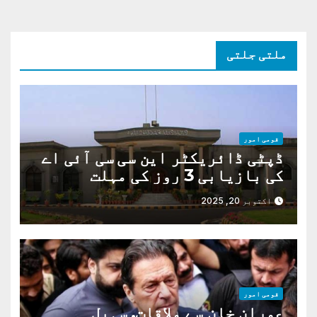
ملتی جلتی
قومی امور
ڈپٹی ڈائریکٹر این سی سی آئی اے
کی بازیابی 3 روز کی مہلت
اکتوبر 20, 2025
قومی امور
عمران خان سے ملاقات. سہیل