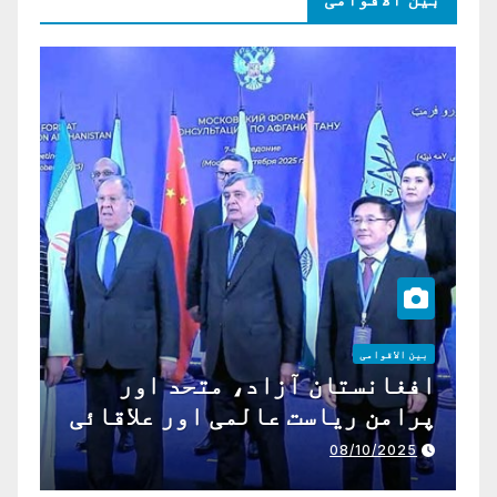
بین الاقوامی
افغانستان آزاد، متحد اور
پرامن ریاست عالمی اور علاقائی
تعاون کے لیے ناگزیر ہے
08/10/2025