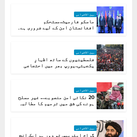
بین الاقوامی
ماسکو فارمیٹ..مستحکم
افغانستان امن کے لیے ضروری ہے۔
(روسی وزیرِ خارجہ )
بین الاقوامی
فلسطینیوں کے ساتھ اظہارِ
یکجہتی..یورپ بھر میں احتجاجی
لہر پھیل گئی
بین الاقوامی
20 نکاتی امن منصوبے…. غیر مسلح
ہونے کی شق میں ترمیم کا مطالبہ
بین الاقوامی
گرام ایئربیس تو دور ہم ایک انچ