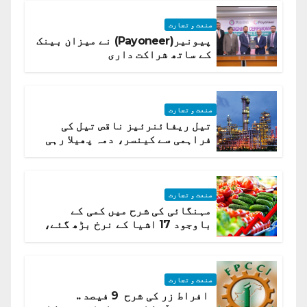
صنعت و تجارت
پیونیر(Payoneer) نے میزان بینک
کے ساتھ شراکت داری
صنعت و تجارت
تیل ریفائنرئیز ناقص تیل کی
فراہمی سے کینسر، دمہ پھیلا رہی
ہیں قائمہ کمیٹی میں انکشاف
صنعت و تجارت
مہنگائی کی شرح میں کمی کے
باوجود 17 اشیا کے نرخ بڑھ گئے،
ادارہ شماریات
صنعت و تجارت
افراط زر کی شرح 9 فیصد ..