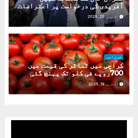
آفریدی کی درخواست پر اعتراضات
دور
اکتوبر 20, 2025
قومی امور
کراچی میں ٹماٹر کی قیمت میں
700روپے فی کلو تک پہنچ گئی
اکتوبر 19, 2025