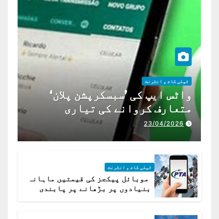
ٹیلی کام و انٹرنٹ
واٹس ایپ کی ’سبسکرپشن پلان‘
متعارف کروانے کی تیاری
23/04/2026
ٹیلی کام و انٹرنٹ
موبائل پیکجز کی قیمتیں ماہانہ
بنیادوں پر بڑھانے پر پابندی