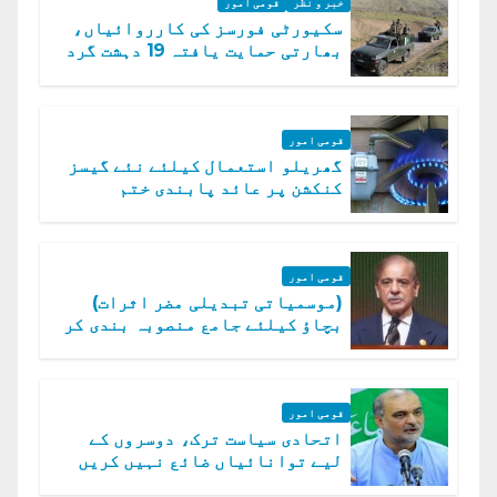
خبر و نظر
قومی امور
سکیورٹی فورسز کی کارروائیاں،
بھارتی حمایت یافتہ 19 دہشت گرد
ہلاک
قومی امور
گھریلو استعمال کیلئے نئے گیسز
کنکشن پر عائد پابندی ختم
قومی امور
(موسمیاتی تبدیلی مضر اثرات)
بچاؤ کیلئے جامع منصوبہ بندی کر
رہے ہیں: وزیراعظم
قومی امور
اتحادی سیاست ترک، دوسروں کے
لیے توانائیاں ضائع نہیں کریں
گے، حافظ نعیم الرحمن