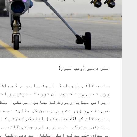
نئی دہلی (ویب نیوز)
ہندوستانی وزیراعظم نریندرا مودی کے واشن
زور دے رہی ہے کہ وہ اس دورے کے موقع پر ام
ہندوستان کو 30 عدد جنرل اٹامکس 
بائیڈن مشترکہ ہتھیاروں اور جنگی گاڑیوں 