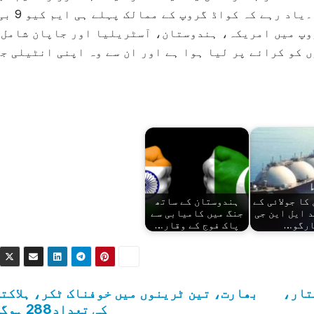
کی خرید لیتا ہے تو یہ اس کے لئے مفید ہوگ
وپ میں امریکہ، ہندوستان، آسٹریلیا اور جاپان شامل
 کیو 9 بی ڈرون طیاروں کو کرائے پر لیا ہوا ہے اور ان سے وہ اپنی انٹیلی ج
کا جولائی کے
ہندوستان کے ساتھ
 ایل این جی
جنگ میں کامیابی سے
رگو…
پاک فوج کے وقار…
تار،
بھارت، تین ٹرینوں میں خوفناک ٹکر، ہلاکت
کی تعداد288 ہوگئی