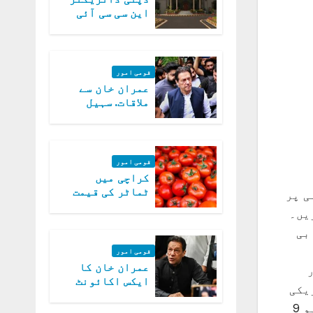
این سی سی آئی
اے کی بازیابی 3
روز کی مہلت
قومی امور
عمران خان سے
ملاقات. سہیل
آفریدی کی
درخواست پر
اعتراضات دور
قومی امور
کراچی میں
ٹماٹر کی قیمت
ی پر
میں 700روپے فی
یں۔
کلو تک پہنچ گئی
نی میڈیا رپورٹ کے مطابق امریکی انتظامیہ ہندوستان پر امریکی ساختہ مسلح ڈرون ایم کیو 9 بی
قومی امور
عمران خان کا
ر
ایکس اکائونٹ
یکی
بند کرنے کیلئے
بائیڈن حکومت کے ایک اہلکار نے دعوی کیا ہے کہ اگر ہندوستان یہ فیصلہ کر لیتا ہے اور وہ ایم کیو 9
وفاقی حکومت