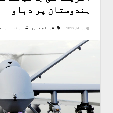
ہندوستان پر دباو
#مسلح ڈرون
,
#نریندرا مود
جون 14, 2023