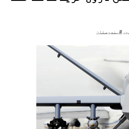
ی
,
#ہندوستان