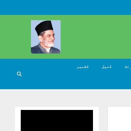
نٹ
کھیل
کشمیر