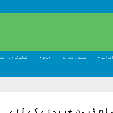
اقوامی
صنعت و تجارت
صحت
ٹیلی کام و انٹر
لح ڈرون خریدنے کے لئے