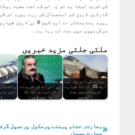
گارڈین ڈرون کو استعمال کر رہے ہیں، اس گر
ہیں، ہندوستان نے ایم
سرگرمیوں میں مدد لے رہا ہے۔۔
ملتی جلتی مزید خبریں
بھارت کی امریکہ سے
ایف 35 لڑاکا طیارے
پی آئی اے کو خریدنے
پاکستان 
خریدنے میں عدم
کے لیے ہر حد تک
لیے مزید
دلچسپی
جائیں گے،…
کا
بھارت، حجاب پہننے پرسکول پرنسپل گرف
پوسٹوں
عمارت مسمار