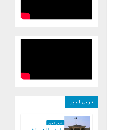
قومی امور
قومی امور
ڈپٹی ڈائریکٹر