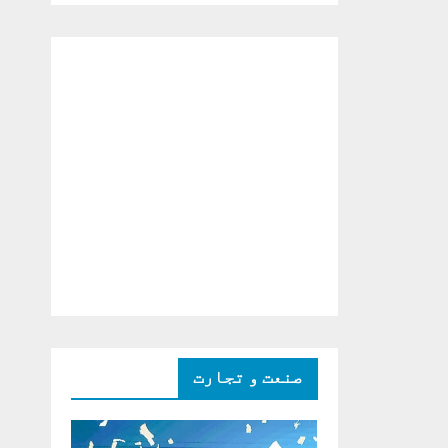
دو ٹوک حمایت پر
اظہار شکریہ)
صنعت و تجارت