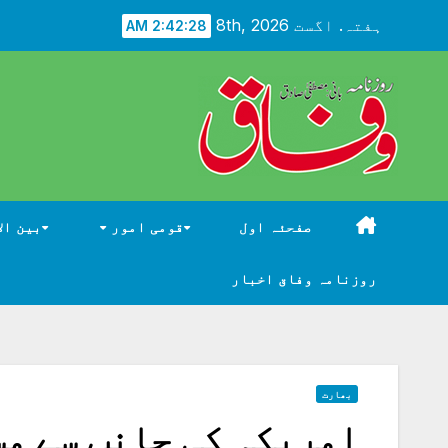
Ski
ہفتہ. اگست 8th, 2026
2:42:29 AM
t
conten
صفحئہ اول
قومی امور
بین ال
روزنامہ وفاق اخبار
بھارت
امریکہ کی جانب سے مس