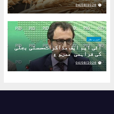
04/08/2026
خبر و نظر
آئی ایم ایف مذاکرات..سستی بجلی
کی فراہمی ممںو ع
04/08/2026