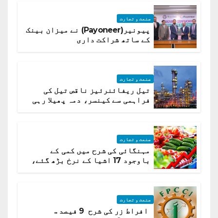
صنعت و تجارت
پیونیر(Payoneer) نے میزان بینک
کے ساتھ شراکت داری
صنعت و تجارت
تیل ریفائنرئیز ناقص تیل کی
فراہمی سے کینسر، دمہ پھیلا رہی
ہیں قائمہ کمیٹی میں انکشاف
صنعت و تجارت
مہنگائی کی شرح میں کمی کے
باوجود 17 اشیا کے نرخ بڑھ گئے،
ادارہ شماریات
صنعت و تجارت
افراط زر کی شرح 9 فیصد ..