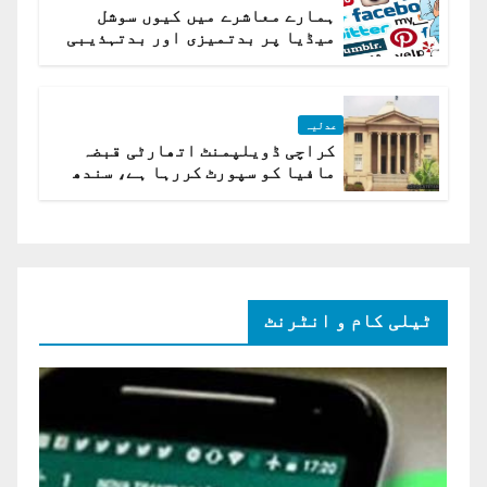
ہمارے معاشرے میں کیوں سوشل
میڈیا پر بدتمیزی اور بدتہذیبی
ہے؟ اسلام آباد ہائیکورٹ
عدلیہ
کراچی ڈویلپمنٹ اتھارٹی قبضہ
مافیا کو سپورٹ کررہا ہے، سندھ
ہائی کورٹ برہم
ٹیلی کام و انٹرنٹ