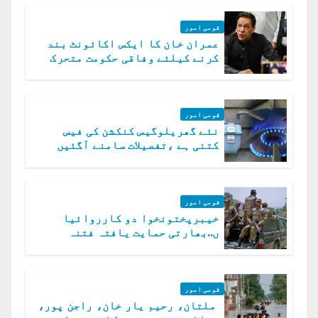
قومی امور
عمران خان کا ایکس اکائونٹ بند
کرنے کیلئے وفاقی حکومت متحرک
قومی امور
نئے گھریلوگیس کنکشن کی فیس
کتنی ہے ،تفصیلات سامنے آگئیں
قومی امور
خیبرپختونخوا دو کارروائیا
ں..بھارتی حمایت یافتہ فتنہ
الخوارج کے 31 دہشت گرد ہلاک
قومی امور
ملتان، رحیم یار خان، راجن پور،