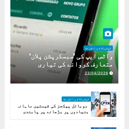
ٹیلی کام و انٹرنٹ
واٹس ایپ کی ’سبسکرپشن پلان‘
متعارف کروانے کی تیاری
23/04/2026
ٹیلی کام و انٹرنٹ
موبائل پیکجز کی قیمتیں ماہانہ
بنیادوں پر بڑھانے پر پابندی