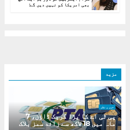
بھی امریکا کو نہیں دیں گے:
افغانستان کا دو ٹوک مؤقف
مزید
خبر و نظر
پی ٹی اے کا بڑا کریک ڈاؤن، 7
ماہ میں 18 لاکھ سے زائد سمز بلاک