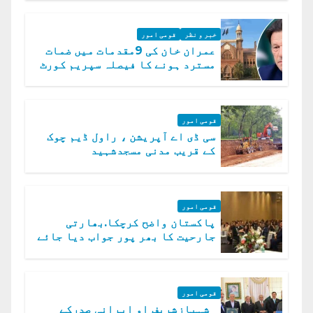
خبر و نظر
قومی امور
عمران خان کی 9مقدمات میں ضمات
مسترد ہونے کا فیصلہ سپریم کورٹ
میں چیلنج
قومی امور
سی ڈی اے آپریشن ، راول ڈیم چوک
کے قریب مدنی مسجدشہید
قومی امور
پاکستان واضح کرچکا.بھارتی
جارحیت کا بھر پور جواب دیا جائے
گا.سید عاصم منیر
قومی امور
شہبازشریف او ایرانی صدرکے