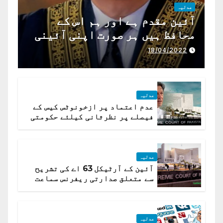
عدلیہ
آئین مقدم ہے اور ہم اس کے
محافظ ہیں ہر صورت اپنی آئینی
ذمہ داری ادا کرینگے ، چیف
18/04/2022
جسٹس پاکستان
عدلیہ
عدم اعتماد پر ازخونوٹس کیس کے
فیصلے پر نظرثانی کیلئے حکومتی
تیار درخواست دائر نہ ہوسکی
عدلیہ
آئین کے آرٹیکل 63 اے کی تشریح
سے متعلق صدارتی ریفرنس سماعت
کیلئے مقرر
عدلیہ