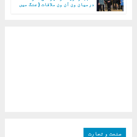
درمیان ون آن ون ملاقات ( جنگ میں
دو ٹوک حمایت پر اظہار شکریہ)
صنعت و تجارت