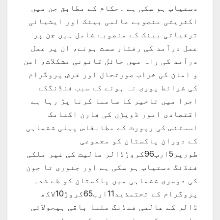
دستیاب ہو سکی ہے ۔حکام کے مطابق جن میں
اکثریتی منصوبے عالمی بینک اور ایشیائی
ترقیاتی بینک کے منصوبے شامل ہیں جن پر
عمل درآمد کی رفتار سست ہونے، ان پر عمل
درآمد کی راہ میں حائل قانونی مشکلات، امن
و امان کی خراب صورتحال اور قرض پروگرام
کی شرائط پوری نہ ہونے کے سبب فنڈنگکے
اجرا میں تاخیر کا سامنا کرنا پڑ رہا ہے
اقتصادی امور ڈویژن کی فارن اکنامک
اسسٹنس کی رپورٹ کے مطابقاس پہلی ششماہی
کے دوران پاکستان کو مجموعی
طورپر5ارب96کروڑڈالر مالیت کی غیر ملکی
فنڈنگ دستیاب ہو سکی ہے اور جنوری تا جون
کی دوسری ششماہی میں پاکستان کو طے شدہ
پروگرام کے تحتمذید11ارب65کروڑ10لاکھ
ڈالر کے عالمی فنڈنگ ملنا باقی ہیجولائی