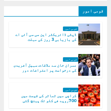
قومی امور
قومی امور
ڈپٹی ڈائریکٹر این سی سی آئی اے
کی بازیابی 3 روز کی مہلت
قومی امور
عمران خان سے ملاقات. سہیل آفریدی
کی درخواست پر اعتراضات دور
قومی امور
کراچی میں ٹماٹر کی قیمت میں
700روپے فی کلو تک پہنچ گئی