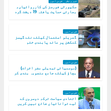
خبر و نظر
قومی امور
سکیورٹی فورسز کی کارروائیاں،
بھارتی حمایت یافتہ 19 دہشت گرد
ہلاک
قومی امور
گھریلو استعمال کیلئے نئے گیسز
کنکشن پر عائد پابندی ختم
قومی امور
(موسمیاتی تبدیلی مضر اثرات)
بچاؤ کیلئے جامع منصوبہ بندی کر
رہے ہیں: وزیراعظم
قومی امور
اتحادی سیاست ترک، دوسروں کے
لیے توانائیاں ضائع نہیں کریں
گے، حافظ نعیم الرحمن