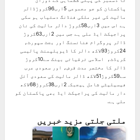
تا دسمبر کی پہلی ششماہی کے دوران
پاکستان کو جو مجموعی 5ارب96کروڑڈالر
مالیت کی غیر ملکی فنڈنگ دستیاب ہو سکی
ہے اس میں 3ارب58کروڑ دالر مالیت کی نان
پراجیکٹ ایڈ ملی ہے جس میں 2ارب63کروڑ
ڈالر پروگرام فنانسنگ اور بجٹ سپورٹ،
24کروڑ93لاکھ دالر کا ڈیویلپمنٹ پالیسی
کریڈٹ، اسلامی ترقیاتی بینک سے10کروڑ
ڈالر کا مختصر مدت قرض، اور سعودی عرب
سے59کروڑ51لاکھ ڈالر مالیت کی سعودی آئل
فیسیلیٹی شامل ہیجبکہ2ارب38کروڑ68لاکھ
دار مالیت کی پراجیکٹ ایڈ بھی پاکستان کو
ملی ہے.
ملتی جلتی مزید خبریں