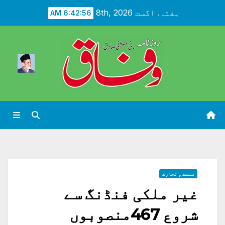
Ski
ہفتہ. اگست 8th, 2026
6:42:57 AM
t
conten
صنعت و تجارت
غیر ملکی فنڈنگ سے
شروع 467منصوبوں