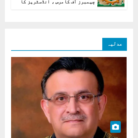
چیمبرز آف کامرس ، انڈسٹریز کا
شرح سود میں کمی کا مطالبہ
عدلیہ