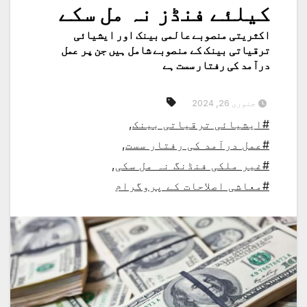
کیلئے فنڈز نہ مل سکے
اکثریتی منصوبے عالمی بینک اور ایشیائی
ترقیاتی بینک کے منصوبے شامل ہیں جن پر عمل
درآمد کی رفتار سست ہے
جنوری 26, 2024
#ایشیائی ترقیاتی بینک
,
#عمل درآمد کی رفتار سست
,
#غیر ملکی فنڈنگ نہ مل سکی
,
#معاشی اصلاحات کے پروگرام