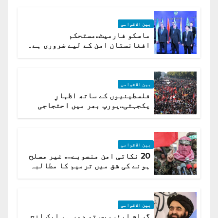
بین الاقوامی
ماسکو فارمیٹ..مستحکم
افغانستان امن کے لیے ضروری ہے۔
(روسی وزیرِ خارجہ )
بین الاقوامی
فلسطینیوں کے ساتھ اظہارِ
یکجہتی..یورپ بھر میں احتجاجی
لہر پھیل گئی
بین الاقوامی
20 نکاتی امن منصوبے…. غیر مسلح
ہونے کی شق میں ترمیم کا مطالبہ
بین الاقوامی
گرام ایئربیس تو دور ہم ایک انچ