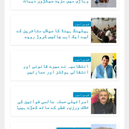
وہاڑی میں مزید سیکڑوں دیہات
ڈوب گئے
قومی امور
ہیلپنگ ہینڈ کا سیلاب متاثرین کے
لیے ایک ارب چالیس کروڑ روپے
امداد کا اعلان
قومی امور
انتظامیہ نے میرے قانونی اور
انتقالی ہوٹلز اور عمارتیں
مسمار کر دیں، ملک صدیق
قومی امور
اسرائیلی حملہ عالمی قوانین کی
خلاف ورزی، قطر کے ساتھ کھڑے ہیں:
دفتر خارجہ