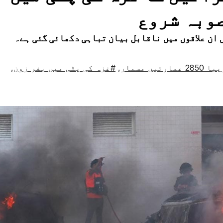
صوبہ شروع
 ان علاقوں میں ناقابل بیان تباہی دکھائی گئی ہے۔
عمارتیں مسمار
,
#غزہ کی پٹی میں بفر زون
,