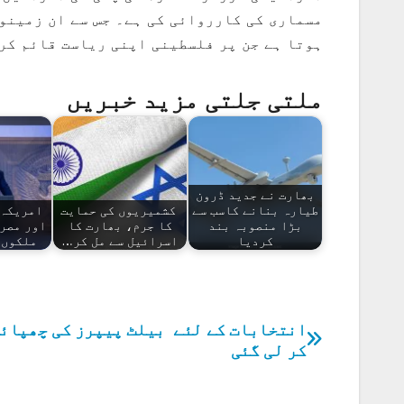
مسماری کی کارروائی کی ہے۔ جس سے ان زمینو
ہوتا ہے جن پر فلسطینی اپنی ریاست قائم کر
ملتی جلتی مزید خبریں
بھارت نے جدید ڈرون
طیارہ بنانے کاسب سے
کشمیریوں کی حمایت
امریکہ 
بڑا منصوبہ بند
کا جرم، بھارت کا
اور مصر 
کردیا
اسرائیل سے مل کر…
ملکوں 
انتخابات کے لئے بیلٹ پیپرز کی چھپائ
پوسٹوں
کر لی گئی
کی