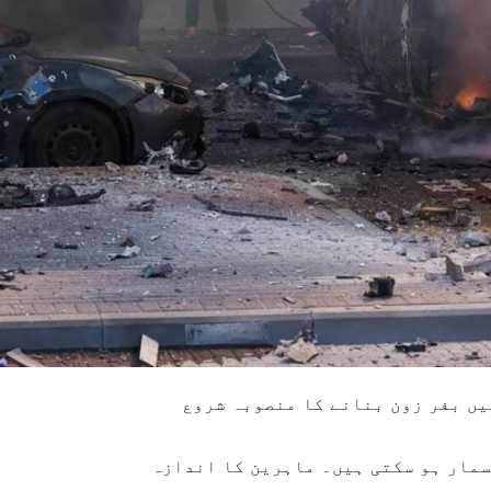
یں بفر زون بنانے کا منصوبہ شروع