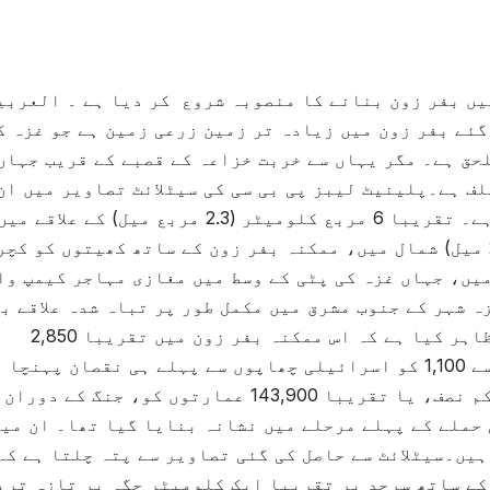
یں بفر زون بنانے کا منصوبہ شروع کر دیا ہے ۔ العربی
ئے بفر زون میں زیادہ تر زمین زرعی زمین ہے جو غزہ ک
حق ہے۔ مگر یہاں سے خربت خزاعہ کے قصبے کے قریب جہاں
ف ہے۔پلینیٹ لیبز پی بی سی کی سیٹلائٹ تصاویر میں ان
علاقوں میں ناقابل بیان تباہی دکھائی گئی ہے۔ تقریبا 6 مربع کلومیٹر (2.3 مربع میل) کے علاقے می
عمارتیں بلڈوز کی گئیں۔صرف 4 کلومیٹر (2.5 میل) شمال میں، ممکنہ بفر زون کے ساتھ کھیتوں کو کچ
میں، جہاں غزہ کی پٹی کے وسط میں مغازی مہاجر کیمپ وا
 شہر کے جنوب مشرق میں مکمل طور پر تباہ شدہ علاقے ب
ہیں۔اس کے علاوہ، متعدد ماہرین نے اندازہ ظاہر کیا ہے کہ اس ممکنہ بفر زون میں تقریبا 2,850
عمارتیں مسمار ہو سکتی ہیں، جب کہ ان میں سے 1,100 کو اسرائیلی چھاپوں سے پہلے ہی نقصان پہ
دوسری جانب، غزہ کی عمارتوں میں سے کم از کم نصف، یا تقریبا 143,900 عمارتوں کو، جنگ ک
حملے کے پہلے مرحلے میں نشانہ بنایا گیا تھا۔ ان میں
یں۔سیٹلائٹ سے حاصل کی گئی تصاویر سے پتہ چلتا ہے کہ
کے ساتھ سرحد پر تقریبا ایک کلومیٹر جگہ پر تازہ تری