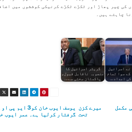
ں کی چیر پھاڑ اور ٹکڑے ٹکڑے کرنیکی کوششوں میں اضاف
نا چاہتے ہیں۔
نے اسرائیل
گریٹر اسرائیل کا
کے سوا تمام
منصوبہ ناقابل قبول،
کی امداد…
پاکستان سختی سے…
ی مکمل
میرے کزن یوسف ایوب خان کو3 ایم پ
تحت گرفتار کرلیا ہے۔ عمر ایوب خ