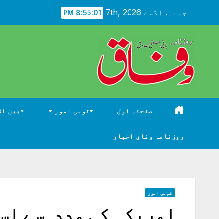
Ski
جمعہ. اگست 7th, 2026
8:55:03 PM
t
conten
صفحئہ اول
قومی امور
بین ال
روزنامہ وفاق اخبار
قومی امور
امریکہ کی مدد سے اسر