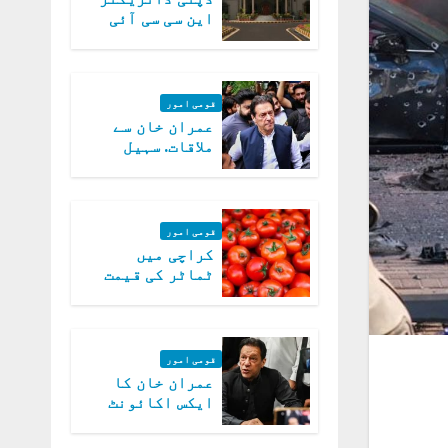
این سی سی آئی
اے کی بازیابی 3
روز کی مہلت
قومی امور
عمران خان سے
ملاقات. سہیل
آفریدی کی
درخواست پر
اعتراضات دور
قومی امور
کراچی میں
ٹماٹر کی قیمت
میں 700روپے فی
کلو تک پہنچ گئی
قومی امور
عمران خان کا
ایکس اکائونٹ
بند کرنے کیلئے
وفاقی حکومت