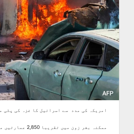
امریکہ کی مدد سے اسرائیل کا غزہ کی پٹی م
ممکنہ بفر زون میں تقریبا 2,850 عمارتیں مسمار ہو سکتی ہیں۔ ماہرین کا اندازہ