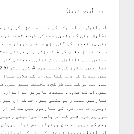
دوحہ (ویب نیوز)
اسرائیل نے امریکہ کی مدد سے غزہ کی پٹی م
مطابق پٹی کے جنوبی حصے کی طرف، تصور کیے گ
پٹی پر تعمیر کی گئی بڑی سرحدی دیوار سے مل
سرحد شمال مغرب کی طرف مڑتی ہے، کہانی مختل
میں تبدیل کر دیا گیا ہے۔اس کے علاوہ شمال 
ہے، تباہی کے مناظر کچھ مختلف نہیں ہیں۔غزہ
طور پر غزہ شہر کے آس پاس، اسرائیلی زمینی 
بعض کو جزوی نقصان پہنچا، بعض تباہ ہوچکی ہ
اسرائیلی فورسز نے غزہ کی پٹی کی اسرائیل 