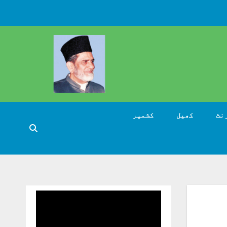
نٹ
کھیل
کشمیر