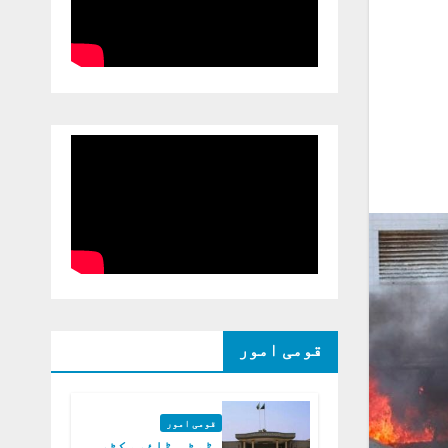
قومی امور
قومی امور
ڈپٹی ڈائریکٹر