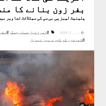
بفر زون بنانے کا من
پلینیٹ لیبز پی بی سی کی سیٹلائٹ تصاویر میں
#اسرائیل حماس جنگ
,
#تقریبا 2850 
فروری 3, 2024
#کھیتوں کو کچرے میں تبدیل