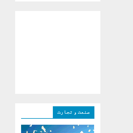
دو ٹوک حمایت پر
اظہار شکریہ)
صنعت و تجارت