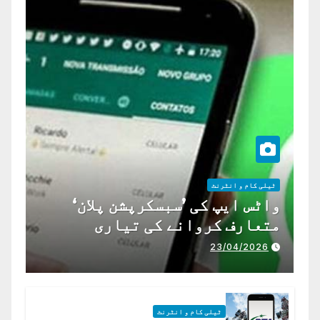
ٹیلی کام و انٹرنٹ
واٹس ایپ کی ’سبسکرپشن پلان‘
متعارف کروانے کی تیاری
23/04/2026
ٹیلی کام و انٹرنٹ