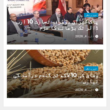
خبر و نظر
پاک ایران دوطرفہ تجارت 10 ارب
ڈالر تک بڑھانے کا عزم
اگست 4, 2026
خبر و نظر
وفاق کی 10 لاکھ ٹن گندم درآمد کی
تیاری
اگست 4, 2026