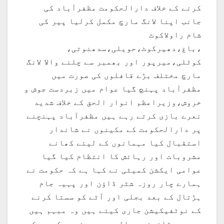
کرنے کے خلاف دارالحکومت مظفرآباد کی
جانب اپنا لانگ مارچ مکمل کرلیا پیر کی
شام راولاکوٹ
،باغ،دھیرکوٹ،حویلی،سدھنوتی،
کوٹلی،میرپور اور بھمبر سے چلنے والا لانگ
مارچ مختلف بڑے قافلوں کی صورت میں
مظفرآباد پہنچ گیا عوام میں زبردست جوش و
خروش،وزیراعظم انوار الحق کے خلاف شدید
نعرے بازی کرتے رہے ہیں مظفرآباد پہنچنے
پر دارالحکومت کے مکینوں نے شاندار
استقبال کیا مہمانوں کے لیئے کھانے
مشروبات اور رہائش کا انتظام کیا گیا
عوامی ایکشن کمیٹی نے کہا ہے کہ حکومت نے
ہمارے چار روزہ شٹر ڈاؤن اور پہیہ جام
ہڑتال کے بعد بجلی اور آٹے کو سستا کرنے
کے نوٹفیکیشن جاری کیئے ہیں وہ مبہم ہیں
جس میں قانونی حوالہ موجود نہیں کہ وہ کس