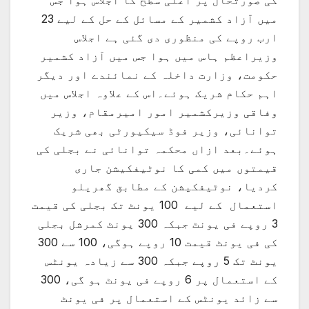
کی صورتحال پر اعلی سطح کا اجلاس ہوا جس
میں آزاد کشمیر کے مسائل کے حل کے لیے 23
ارب روپے کی منظوری دی گئی ہے اجلاس
وزیراعظم ہاس میں ہوا جس میں آزاد کشمیر
حکومت، وزارت داخلہ کے نمائندے اور دیگر
اہم حکام شریک ہوئے۔اس کے علاوہ اجلاس میں
وفاقی وزیرکشمیر امور امیرمقام، وزیر
توانائی، وزیر فوڈ سیکیورٹی بھی شریک
ہوئے۔بعد ازاں محکمہ توانائی نے بجلی کی
قیمتوں میں کمی کا نوٹیفکیشن جاری
کردیا، نوٹیفکیشن کے مطابق گھریلو
استعمال کے لیے 100 یونٹ تک بجلی کی قیمت
3 روپے فی یونٹ جبکہ 300 یونٹ کمرشل بجلی
کی فی یونٹ قیمت 10 روپے ہوگی، 100 سے 300
یونٹ تک 5 روپے جبکہ 300 سے زیادہ یونٹس
کے استعمال پر 6 روپے فی یونٹ ہو گی، 300
سے زائد یونٹس کے استعمال پر فی یونٹ