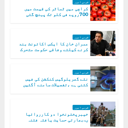
قومی امور
کراچی میں ٹماٹر کی قیمت میں
700روپے فی کلو تک پہنچ گئی
قومی امور
عمران خان کا ایکس اکائونٹ بند
کرنے کیلئے وفاقی حکومت متحرک
قومی امور
نئے گھریلوگیس کنکشن کی فیس
کتنی ہے ،تفصیلات سامنے آگئیں
قومی امور
خیبرپختونخوا دو کارروائیا
ں..بھارتی حمایت یافتہ فتنہ
الخوارج کے 31 دہشت گرد ہلاک