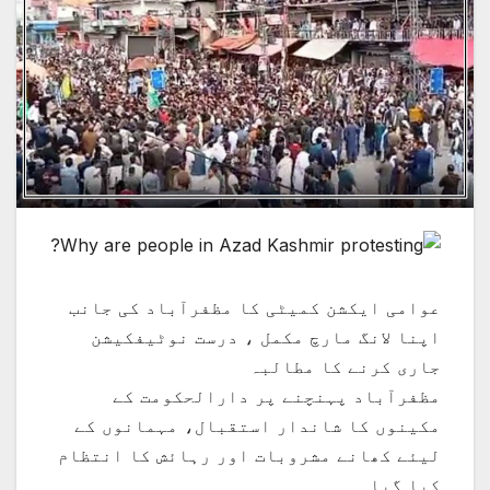
عوامی ایکشن کمیٹی کا مظفرآباد کی جانب
اپنا لانگ مارچ مکمل ، درست نوٹیفکیشن
جاری کرنے کا مطالبہ
مظفرآباد پہنچنے پر دارالحکومت کے
مکینوں کا شاندار استقبال، مہمانوں کے
لیئے کھانے مشروبات اور رہائش کا انتظام
کیا گیا