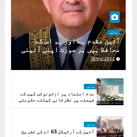
عدلیہ
آئین مقدم ہے اور ہم اس کے
محافظ ہیں ہر صورت اپنی آئینی
ذمہ داری ادا کرینگے ، چیف
18/04/2022
جسٹس پاکستان
عدلیہ
عدم اعتماد پر ازخونوٹس کیس کے
فیصلے پر نظرثانی کیلئے حکومتی
تیار درخواست دائر نہ ہوسکی
عدلیہ
آئین کے آرٹیکل 63 اے کی تشریح