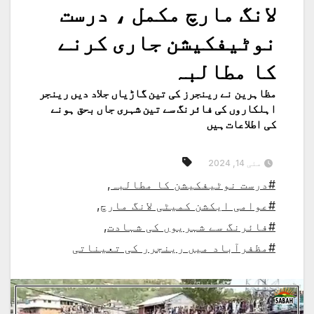
لانگ مارچ مکمل ، درست
نوٹیفکیشن جاری کرنے
کا مطالبہ
مظاہرین نے رینجرز کی تین گاڑیاں جلاد دیں رینجر
اہلکاروں کی فائرنگ سے تین شہری جاں بحق ہونے
کی اطلاعات ہیں
مئی 14, 2024
#درست نوٹیفکیشن کا مطالبہ
,
#عوامی ایکشن کمیٹی لانگ مارچ
,
#فائرنگ سے شہریوں کی شہادت
,
#مظفرآباد میں رینجرر کی تعیناتی