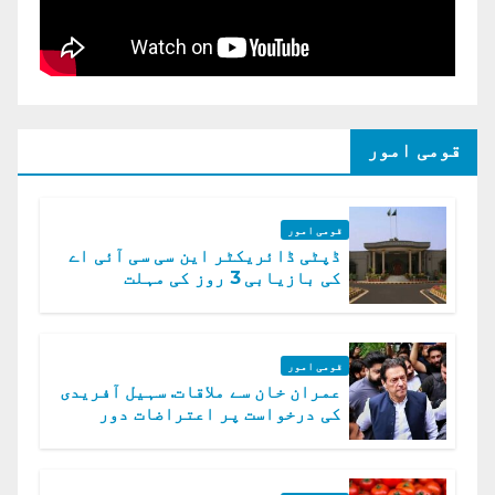
قومی امور
قومی امور
ڈپٹی ڈائریکٹر این سی سی آئی اے
کی بازیابی 3 روز کی مہلت
قومی امور
عمران خان سے ملاقات. سہیل آفریدی
کی درخواست پر اعتراضات دور