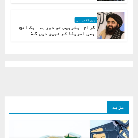
بین الاقوامی
گرام ایئربیس تو دور ہم ایک انچ
بھی امریکا کو نہیں دیں گے:
افغانستان کا دو ٹوک مؤقف
مزید