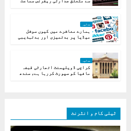
سے متعلق صدارتی ریفرنس سماعت
کیلئے مقرر
عدلیہ
ہمارے معاشرے میں کیوں سوشل
میڈیا پر بدتمیزی اور بدتہذیبی
ہے؟ اسلام آباد ہائیکورٹ
عدلیہ
کراچی ڈویلپمنٹ اتھارٹی قبضہ
مافیا کو سپورٹ کررہا ہے، سندھ
ہائی کورٹ برہم
ٹیلی کام و انٹرنٹ