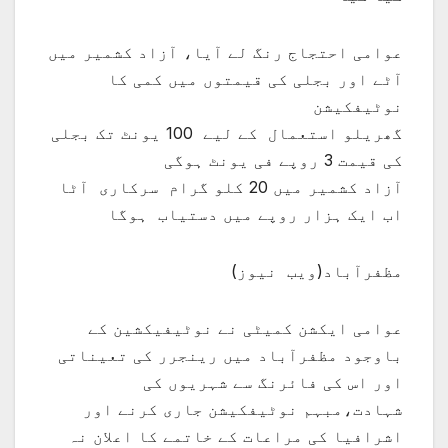
عوامی احتجاج رنگ لے آیا، آزاد کشمیر میں
آٹے اور بجلی کی قیمتوں میں کمی کا
نوٹیفکیشن
گھریلو استعمال کے لیے 100 یونٹ تک بجلی
کی قیمت 3 روپے فی یونٹ ہوگی
آزاد کشمیر میں 20 کلو گرام سرکاری آٹا
اب ایک ہزار روپے میں دستیاب ہوگا
مظفرآباد(ویب نیوز)
عوامی ایکشن کمیٹی نے نوٹیفیکشین کے
باوجود مظفرآباد میں رینجرر کی تعیناتی
اور اس کی فائرنگ سے شہریوں کی
شہادت،مبہم نوٹیفکیشن جاری کرنے اور
اشرافیا کی مراعات کے خاتمے کا اعلان نہ