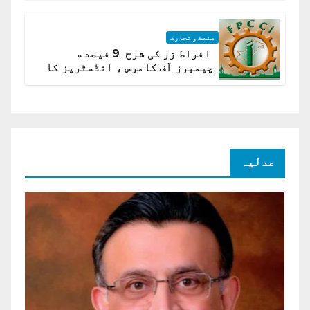
صنعت و تجارت
افراط زر کی شرح 9 فیصد ..
چیمبرز آف کامرس ، انڈسٹریز کا
شرح سود میں کمی کا مطالبہ
عدلیہ