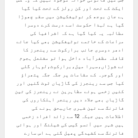
ایکٹ کے تحت اور کن رولز کے تحت کیا گیا
ہے جان بوجھ کر نوٹیفکیشن میں سقم چھوڑا
گیا ہے لہذا حکومت اسے درست کرے دوسرا
مطالبہ یہ کیا گیا ہے کہ اشرافیا کی
مراعات کے خاتمے نوٹیفکیشن بھی کیا جائے
ادھر دوسری جانب برارکوٹ سے رینجرز کا
قافلہ مظفرآباد داخل ہوا تو مشتعل ہجوم
نے شوڑاں،سہرا میل،برارکوٹ،لوہار گلی
اور گوجرہ کے مقامات پر جگہ جگہ پتھراؤ
کیا جس سے رینجرز کی گاڑیاں ٹوٹ گئیں اور
کئیں زخمی ہوئے مظاہرین نے رینجرز کی تین
گاڑیاں بھی جلاد دیں رینجر اہلکاروں کی
فائرنگ سے تین شہری جاںبحق ہونے کی
اطلاعات ہیں جبکہ 12 سے زائد افراد زخمی
ہیں شہر میں آنسو گیس کی شیلنگ اور ہوائی
فائرنگ سے کشیدگی پھیل گئی ہے اس سارے