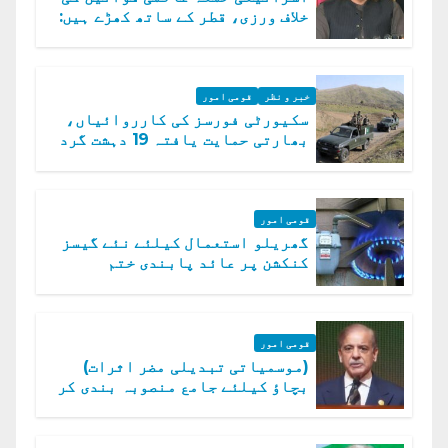
خلاف ورزی، قطر کے ساتھ کھڑے ہیں:
دفتر خارجہ
خبر و نظر
قومی امور
سکیورٹی فورسز کی کارروائیاں،
بھارتی حمایت یافتہ 19 دہشت گرد
ہلاک
قومی امور
گھریلو استعمال کیلئے نئے گیسز
کنکشن پر عائد پابندی ختم
قومی امور
(موسمیاتی تبدیلی مضر اثرات)
بچاؤ کیلئے جامع منصوبہ بندی کر
رہے ہیں: وزیراعظم