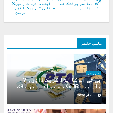
لاش پھانسی پر لٹکانے
اپنے دائرہ کار میں
کی
کا مطالبہ
جانا ہوگا، مولانا فضل
الرحمن
نیویگیشن
ملتی جلتی
خبر و نظر
پی ٹی اے کا بڑا کریک ڈاؤن، 7
ماہ میں 18 لاکھ سے زائد سمز بلاک
اگست 4, 2026