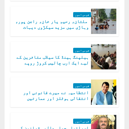
قومی امور
ملتان، رحیم یار خان، راجن پور،
وہاڑی میں مزید سیکڑوں دیہات
ڈوب گئے
قومی امور
ہیلپنگ ہینڈ کا سیلاب متاثرین کے
لیے ایک ارب چالیس کروڑ روپے
امداد کا اعلان
قومی امور
انتظامیہ نے میرے قانونی اور
انتقالی ہوٹلز اور عمارتیں
مسمار کر دیں، ملک صدیق
قومی امور
اسرائیلی حملہ عالمی قوانین کی