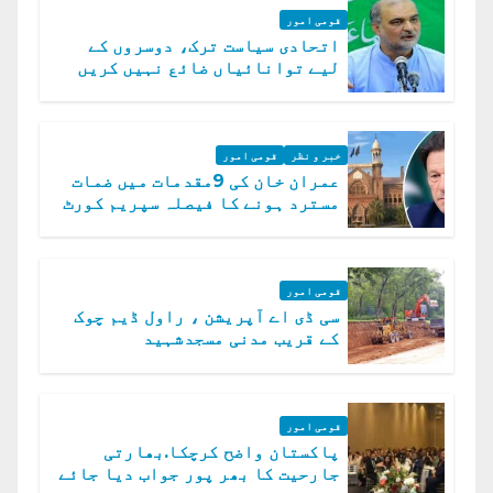
قومی امور
اتحادی سیاست ترک، دوسروں کے
لیے توانائیاں ضائع نہیں کریں
گے، حافظ نعیم الرحمن
خبر و نظر
قومی امور
عمران خان کی 9مقدمات میں ضمات
مسترد ہونے کا فیصلہ سپریم کورٹ
میں چیلنج
قومی امور
سی ڈی اے آپریشن ، راول ڈیم چوک
کے قریب مدنی مسجدشہید
قومی امور
پاکستان واضح کرچکا.بھارتی
جارحیت کا بھر پور جواب دیا جائے