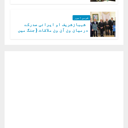
گا.سید عاصم منیر
قومی امور
شہبازشریف او ایرانی صدرکے
درمیان ون آن ون ملاقات ( جنگ میں
دو ٹوک حمایت پر اظہار شکریہ)