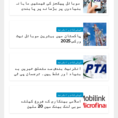
موبائل پیکجز کی قیمتیں ماہانہ
بنیادوں پر بڑھانے پر پابندی
ٹیلی کام و انٹرنٹ
پاکستان میں بہترین موبائل نیٹ
ورکس 2025
ٹیلی کام و انٹرنٹ
انٹرنیٹ بندش سے متعلق خبریں بے
بنیاد اور غلط ہیں۔ ترجمان پی ٹی
اے
ٹیلی کام و انٹرنٹ
اسلامی بینکاری کے فروغ کیلئے
موبی لنک بینک میں 20 ملین
امریکی ڈالر کی سرمایہ کاری