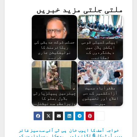
ملتی جلتی مزید خبریں
ایپکس کمیٹی قومی
جسٹس شوکت صدیقی کی
ایکشن پلان میں
ریٹائرمنٹ کا
دہشتگردوں کے
نوٹیفکیشن جاری
ٹھکانے…
کرنے…
مظفرآباد سمیت
آزادکشمیر کے دس
چیئرمین پیپلزپارٹی
اضلاع اور تحصیلوں
بلاول بھٹو کا
میں…
وزیراعظم سے نیشنل…
خواجہ آصف کا ایوب خان
پی ٹی آئی سے سیز فائر
پوسٹوں
پر آرٹیکل 6 لگانے اور
ہوچکا ہے..اداروں کو