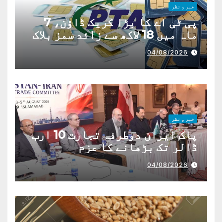
خبر و نظر
پی ٹی اے کا بڑا کریک ڈاؤن، 7
ماہ میں 18 لاکھ سے زائد سمز بلاک
04/08/2026
خبر و نظر
پاک ایران دوطرفہ تجارت 10 ارب
ڈالر تک بڑھانے کا عزم
04/08/2026