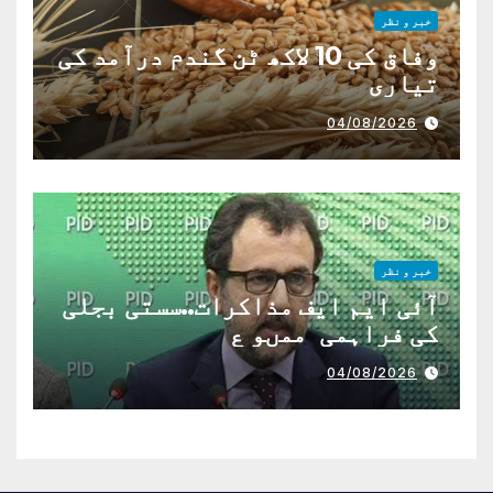
خبر و نظر
وفاق کی 10 لاکھ ٹن گندم درآمد کی
تیاری
04/08/2026
خبر و نظر
آئی ایم ایف مذاکرات..سستی بجلی
کی فراہمی ممںو ع
04/08/2026