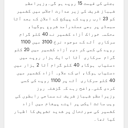
بجلی کی قیمت 15 روپے ہو گی۔وزیراعظم
شہباز شریف کی زیر صدارت اجلاس میں کشمیر
کو 23 ارب روپے کے پیکج کے اعلان کے بعد آٹا
سبسڈی پر بھی عملدرآمد شروع ہوگیا،
محکمہ خوراک آزاد کشمیر نے 40 کلو گرام
سرکاری آٹے کے موجود نرخ 3100 میں 1100
روپے کی کمی کر دی، آزاد کشمیر میں 20 کلو
گرام سرکاری آٹا اب ایک ہزار روپے میں
دستیاب ہوگا، 40 کلو گرام آٹا 2 ہزار میں
دستیاب ہوگا، اس کے علاوہ آزاد کشمیر میں
40 کلو سرکاری آٹے پر 1100 روپے کی کمی
کردی گئی۔واضح رہے کہ گزشتہ روز
وزیراعظم شہباز شریف نے سماجی رابطوں کی
ویب سائٹ ایکس پر اپنے پیغام میں آزاد
کشمیر کی صورتحال پر شدید تشویش کا اظہار
کیا تھا۔