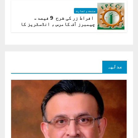
صنعت و تجارت
افراط زر کی شرح 9 فیصد ..
چیمبرز آف کامرس ، انڈسٹریز کا
شرح سود میں کمی کا مطالبہ
عدلیہ