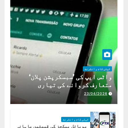
ٹیلی کام و انٹرنٹ
واٹس ایپ کی ’سبسکرپشن پلان‘
متعارف کروانے کی تیاری
23/04/2026
ٹیلی کام و انٹرنٹ
موبائل پیکجز کی قیمتیں ماہانہ