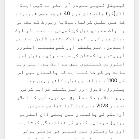
کیمیکل کمپنی سعودی آرامکو نے گیس اینڈ
آئل(گو) پاکستان میں 40 فیصد حصص خریدینے
کا عمل مکمل کرلیا۔میڈیا رپورٹ کے مطابق
یہ بات سعودی تیل کی کمپنی نے جمعہ کو ایک
بیان میں کہی۔ گو، ایک متنوع ڈاون اسٹریم
ایندھن، لبریکنٹس اور کنوینیئنس اسٹورز
آپریٹر، پاکستان کی سب سے بڑی ریٹیل اور
اسٹوریج کمپنیوں میں سے ایک ہے۔اپنی ویب
سائٹ پر گو کا کہنا ہے کہ پاکستان میں اس
کی 1100 سے زائد ریٹیل دکانیں ہیں جو
پیٹرول، ڈیزل اور لبریکنٹس فراہم کرتی
ہیں۔اعلامیے کے مطابق اس خریداری کا اعلان
دسمبر 2023 میں کیا گیا تھا جو سعودی
آرامکو کی پاکستان میں پہلی ڈان اسٹریم
ریٹیل سرمایہ کاری کی نمائندگی کرتا ہے
اور مارکیٹوں میں کمپنی کی بڑھتی ہوئی
ریٹیل موجودگی کا اشارہ ہے۔آرامکو کے