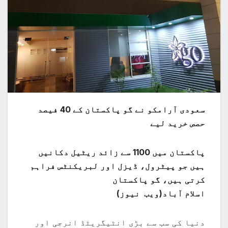
سعودی آرامکو نے گو پاکستان کے 40 فیصد
حصص خرید لیے
پاکستان میں 1100 سے زائد ریٹیل دکانیں
ہیں جو پیٹرول، ڈیزل اور لبریکنٹس فراہم
کرتی ہیں، گو پاکستان
اسلام آباد(ویب نیوز)
دنیا کی سب سے بڑی انٹیگریٹڈ انرجی اور