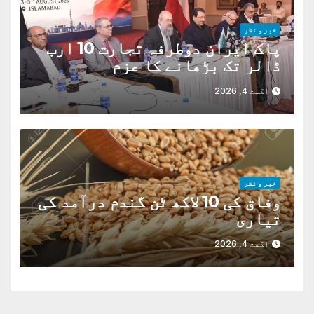
خبر و نظر
پاک ایران دوطرفہ تجارت 10 ارب
ڈالر تک بڑھانے کا عزم
اگست 4, 2026
خبر و نظر
وفاق کی 10 لاکھ ٹن گندم درآمد کی
تیاری
اگست 4, 2026