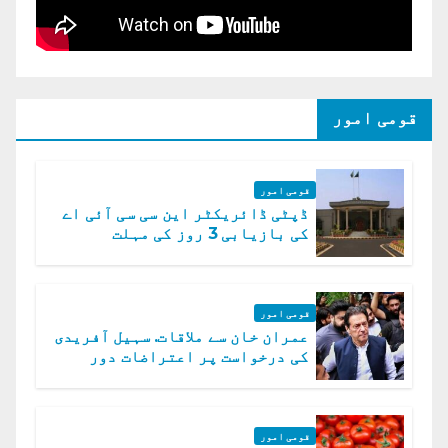
قومی امور
قومی امور
ڈپٹی ڈائریکٹر این سی سی آئی اے
کی بازیابی 3 روز کی مہلت
قومی امور
عمران خان سے ملاقات. سہیل آفریدی
کی درخواست پر اعتراضات دور
قومی امور