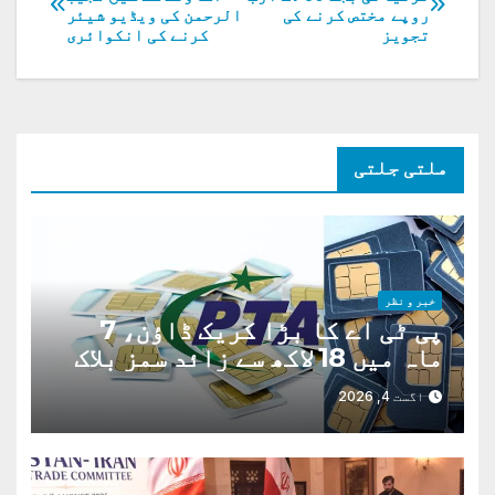
روپے مختص کرنے کی
الرحمن کی ویڈیو شیئر
کی
تجویز
کرنے کی انکوائری
نیویگیشن
ملتی جلتی
خبر و نظر
پی ٹی اے کا بڑا کریک ڈاؤن، 7
ماہ میں 18 لاکھ سے زائد سمز بلاک
اگست 4, 2026