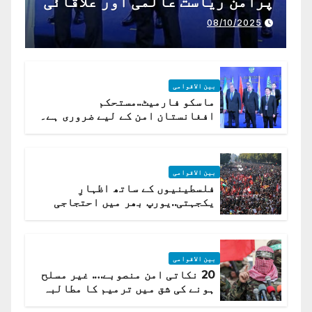
پرامن ریاست عالمی اور علاقائی
تعاون کے لیے ناگزیر ہے
08/10/2025
بین الاقوامی
ماسکو فارمیٹ..مستحکم
افغانستان امن کے لیے ضروری ہے۔
(روسی وزیرِ خارجہ )
بین الاقوامی
فلسطینیوں کے ساتھ اظہارِ
یکجہتی..یورپ بھر میں احتجاجی
لہر پھیل گئی
بین الاقوامی
20 نکاتی امن منصوبے…. غیر مسلح
ہونے کی شق میں ترمیم کا مطالبہ