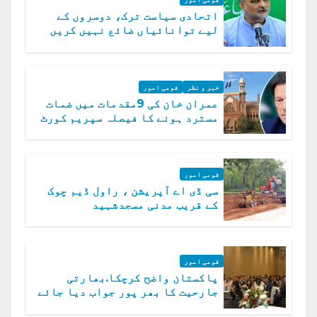
اتحادی سیاست ترک، دوسروں کے
لیے توانائیاں ضائع نہیں کریں
گے، حافظ نعیم الرحمن
خبر و نظر
قومی امور
عمران خان کی 9مقدمات میں ضمات
مسترد ہونے کا فیصلہ سپریم کورٹ
میں چیلنج
قومی امور
سی ڈی اے آپریشن ، راول ڈیم چوک
کے قریب مدنی مسجدشہید
قومی امور
پاکستان واضح کرچکا.بھارتی
جارحیت کا بھر پور جواب دیا جائے
گا.سید عاصم منیر