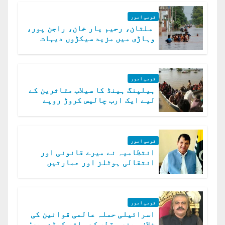
قومی امور
ملتان، رحیم یار خان، راجن پور،
وہاڑی میں مزید سیکڑوں دیہات
ڈوب گئے
قومی امور
ہیلپنگ ہینڈ کا سیلاب متاثرین کے
لیے ایک ارب چالیس کروڑ روپے
امداد کا اعلان
قومی امور
انتظامیہ نے میرے قانونی اور
انتقالی ہوٹلز اور عمارتیں
مسمار کر دیں، ملک صدیق
قومی امور
اسرائیلی حملہ عالمی قوانین کی
خلاف ورزی، قطر کے ساتھ کھڑے ہیں: