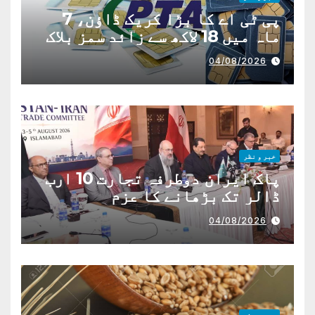
پی ٹی اے کا بڑا کریک ڈاؤن، 7
ماہ میں 18 لاکھ سے زائد سمز بلاک
04/08/2026
خبر و نظر
پاک ایران دوطرفہ تجارت 10 ارب
ڈالر تک بڑھانے کا عزم
04/08/2026