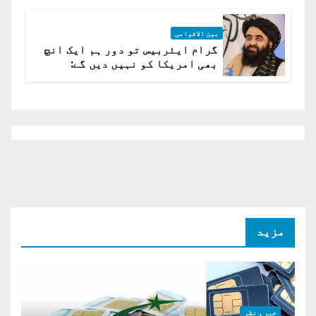
بین الاقوامی
گرام ایئربیس تو دور ہم ایک انچ
بھی امریکا کو نہیں دیں گے:
افغانستان کا دو ٹوک مؤقف
مزید
خبر و نظر