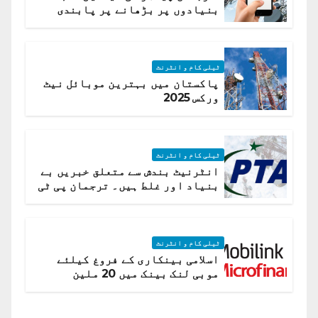
بنیادوں پر بڑھانے پر پابندی
ٹیلی کام و انٹرنٹ
پاکستان میں بہترین موبائل نیٹ
ورکس 2025
ٹیلی کام و انٹرنٹ
انٹرنیٹ بندش سے متعلق خبریں بے
بنیاد اور غلط ہیں۔ ترجمان پی ٹی
اے
ٹیلی کام و انٹرنٹ
اسلامی بینکاری کے فروغ کیلئے
موبی لنک بینک میں 20 ملین
امریکی ڈالر کی سرمایہ کاری