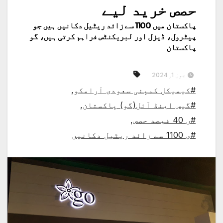
حصص خرید لیے
پاکستان میں 1100 سے زائد ریٹیل دکانیں ہیں جو
پیٹرول، ڈیزل اور لبریکنٹس فراہم کرتی ہیں، گو
پاکستان
جون 1, 2024
#کیمیکل کمپنی سعودی آرامکو
,
#گیس اینڈ آئل(گو) پاکستان
,
#ں 40 فیصد حصص
,
#ی 1100 سے زائد ریٹیل دکانیں