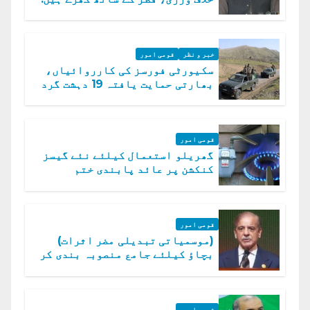
دفتر خارجہ
خبر و نظر
قومی امور
سکیورٹی فورسز کی کارروائیاں،
بھارتی حمایت یافتہ 19 دہشت گرد
ہلاک
قومی امور
گھریلو استعمال کیلئے نئے گیسز
کنکشن پر عائد پابندی ختم
قومی امور
(موسمیاتی تبدیلی مضر اثرات)
بچاؤ کیلئے جامع منصوبہ بندی کر
رہے ہیں: وزیراعظم
قومی امور