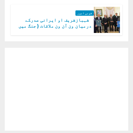
قومی امور
شہبازشریف او ایرانی صدرکے
درمیان ون آن ون ملاقات ( جنگ میں
دو ٹوک حمایت پر اظہار شکریہ)