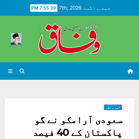
Ski
جمعہ. اگست 7th, 2026
7:55:41 PM
t
conten
خبر و نظر
سعودی آرامکو نے گو
پاکستان کے 40 فیصد