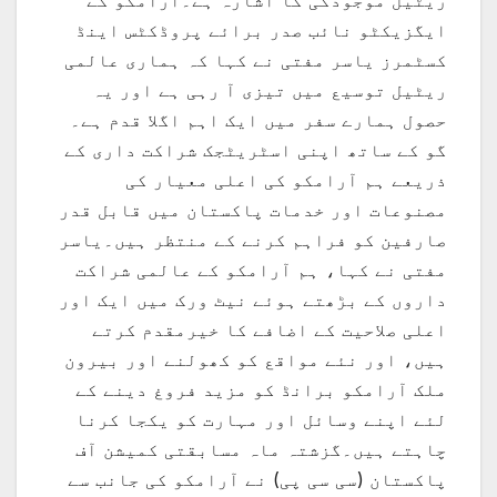
ایگزیکٹو نائب صدر برائے پروڈکٹس اینڈ
کسٹمرز یاسر مفتی نے کہا کہ ہماری عالمی
ریٹیل توسیع میں تیزی آ رہی ہے اور یہ
حصول ہمارے سفر میں ایک اہم اگلا قدم ہے۔
گو کے ساتھ اپنی اسٹریٹجک شراکت داری کے
ذریعے ہم آرامکو کی اعلی معیار کی
مصنوعات اور خدمات پاکستان میں قابل قدر
صارفین کو فراہم کرنے کے منتظر ہیں۔یاسر
مفتی نے کہا، ہم آرامکو کے عالمی شراکت
داروں کے بڑھتے ہوئے نیٹ ورک میں ایک اور
اعلی صلاحیت کے اضافے کا خیرمقدم کرتے
ہیں، اور نئے مواقع کو کھولنے اور بیرون
ملک آرامکو برانڈ کو مزید فروغ دینے کے
لئے اپنے وسائل اور مہارت کو یکجا کرنا
چاہتے ہیں۔گزشتہ ماہ مسابقتی کمیشن آف
پاکستان (سی سی پی) نے آرامکو کی جانب سے