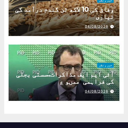
خبر و نظر
وفاق کی 10 لاکھ ٹن گندم درآمد کی
تیاری
04/08/2026
خبر و نظر
آئی ایم ایف مذاکرات..سستی بجلی
کی فراہمی ممںو ع
04/08/2026