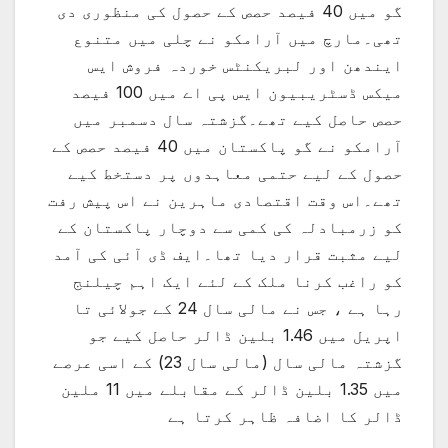
گو میں 40 فیصد حصص کے حصول کی منظوری دی
تھی۔مارچ میں آرامکو نے چلی میں متنوع
ایندھن اور لبریکنٹس خوردہ فروش ایس
میکس ڈسٹریبیون ایس پی اے میں 100 فیصد
حصص حاصل کیے تھے۔گزشتہ سال دسمبر میں
آرامکو نے گو پاکستان میں 40 فیصد حصص کے
حصول کے لیے حتمی معاہدوں پر دستخط کیے
تھے۔اس وقت اقتصادی ماہرین نے اس پیش رفت
کو زرمبادلہ کی کمی سے دوچار پاکستان کے
لیے مثبت قرار دیا تھا۔ایف ڈی آئی کی آمد
کو راغب کرنا ملک کے لئے ایک اہم چیلنج
رہا ہے ، جس نے مالی سال 24 کے جولائی تا
اپریل میں 1.46 بلین ڈالر حاصل کیے جو
گزشتہ مالی سال (مالی سال 23) کے اسی عرصے
میں 1.35 بلین ڈالر کے مقابلے میں 11 ملین
ڈالر کا اضافہ ظاہر کرتا ہے