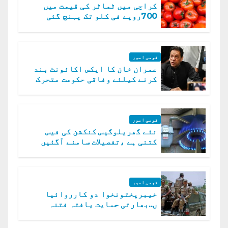
کراچی میں ٹماٹر کی قیمت میں
700روپے فی کلو تک پہنچ گئی
قومی امور
عمران خان کا ایکس اکائونٹ بند
کرنے کیلئے وفاقی حکومت متحرک
قومی امور
نئے گھریلوگیس کنکشن کی فیس
کتنی ہے ،تفصیلات سامنے آگئیں
قومی امور
خیبرپختونخوا دو کارروائیا
ں..بھارتی حمایت یافتہ فتنہ
الخوارج کے 31 دہشت گرد ہلاک