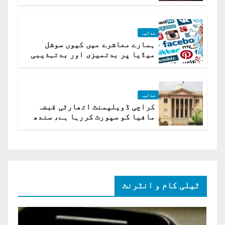
کیلئے مقرر
عدلیہ
ہمارے معاشرے میں کیوں سوشل
میڈیا پر بدتمیزی اور بدتہذیبی
ہے؟ اسلام آباد ہائیکورٹ
عدلیہ
کراچی ڈویلپمنٹ اتھارٹی قبضہ
مافیا کو سپورٹ کررہا ہے، سندھ
ہائی کورٹ برہم
ٹیلی کام و انٹرنٹ