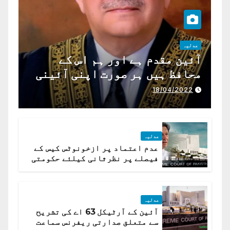
عدلیہ
آئین مقدم ہے اور ہم اس کے
محافظ ہیں ہر صورت اپنی آئینی
ذمہ داری ادا کرینگے ، چیف
18/04/2022
جسٹس پاکستان
عدلیہ
عدم اعتماد پر ازخونوٹس کیس کے
فیصلے پر نظرثانی کیلئے حکومتی
تیار درخواست دائر نہ ہوسکی
عدلیہ
آئین کے آرٹیکل 63 اے کی تشریح
سے متعلق صدارتی ریفرنس سماعت