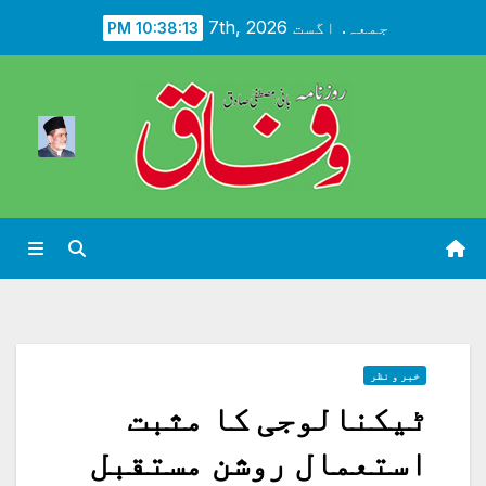
Ski
جمعہ. اگست 7th, 2026
10:38:14 PM
t
conten
خبر و نظر
ٹیکنالوجی کا مثبت
استعمال روشن مستقبل