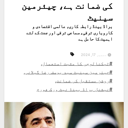
کی ضمانت ہے، چیئرمین
سینیٹ
براڈ بینڈ رابطہ کاری، عالمی اقتصادی و
کاروباری ترقی، سماجی ترقی اور جدت کے لئے
اہمیت کا حامل ہے
دسمبر 17, 2024
#ٹیکنالوجی کا مثبت استعمال
,
#چیئرمین سینیٹ سید یوسف رضا گیلانی
,
#روشن مستقبل کی ضمانت
,
#نیشنل براڈ بینڈ نیٹ ورک فورم