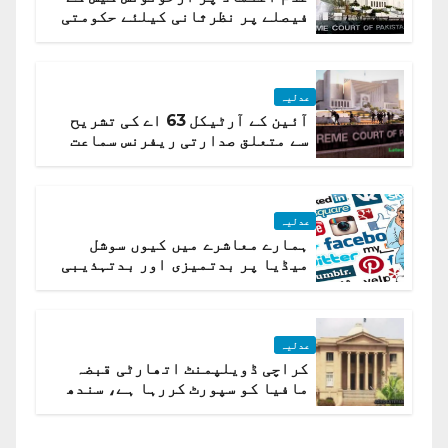
فیصلے پر نظرثانی کیلئے حکومتی
تیار درخواست دائر نہ ہوسکی
عدلیہ
آئین کے آرٹیکل 63 اے کی تشریح
سے متعلق صدارتی ریفرنس سماعت
کیلئے مقرر
عدلیہ
ہمارے معاشرے میں کیوں سوشل
میڈیا پر بدتمیزی اور بدتہذیبی
ہے؟ اسلام آباد ہائیکورٹ
عدلیہ
کراچی ڈویلپمنٹ اتھارٹی قبضہ
مافیا کو سپورٹ کررہا ہے، سندھ
ہائی کورٹ برہم