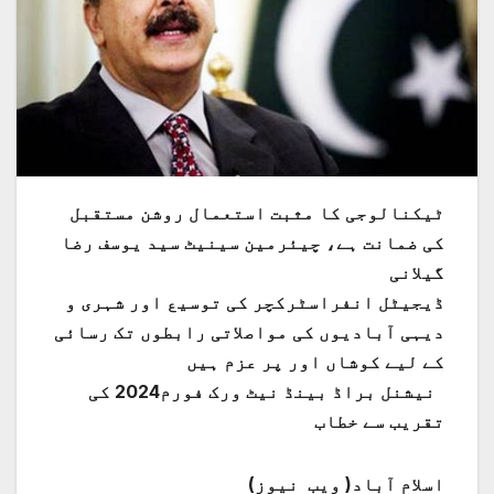
ٹیکنالوجی کا مثبت استعمال روشن مستقبل
کی ضمانت ہے، چیئرمین سینیٹ سید یوسف رضا
گیلانی
ڈیجیٹل انفراسٹرکچر کی توسیع اور شہری و
دیہی آبادیوں کی مواصلاتی رابطوں تک رسائی
کے لیے کوشاں اور پر عزم ہیں
نیشنل براڈ بینڈ نیٹ ورک فورم2024 کی
تقریب سے خطاب
اسلام آباد( ویب نیوز)