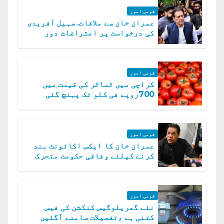
قومی امور
عمران خان سے ملاقات. سہیل آفریدی
کی درخواست پر اعتراضات دور
قومی امور
کراچی میں ٹماٹر کی قیمت میں
700روپے فی کلو تک پہنچ گئی
قومی امور
عمران خان کا ایکس اکائونٹ بند
کرنے کیلئے وفاقی حکومت متحرک
قومی امور
نئے گھریلوگیس کنکشن کی فیس
کتنی ہے ،تفصیلات سامنے آگئیں