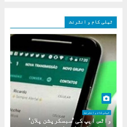
ٹیلی کام و انٹرنٹ
ٹیلی کام و انٹرنٹ
واٹس ایپ کی ’سبسکرپشن پلان‘