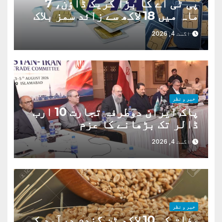
پی ٹی اے کا بڑا کریک ڈاؤن، 7
ماہ میں 18 لاکھ سے زائد سمز بلاک
اگست 4, 2026
خبر و نظر
پاک ایران دوطرفہ تجارت 10 ارب
ڈالر تک بڑھانے کا عزم
اگست 4, 2026
خبر و نظر
وفاق کی 10 لاکھ ٹن گندم درآمد کی