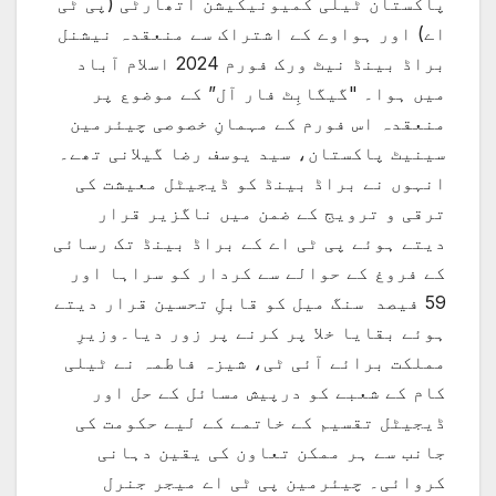
پاکستان ٹیلی کمیونیکیشن اتھارٹی (پی ٹی
اے) اور ہواوے کے اشتراک سے منعقدہ نیشنل
براڈ بینڈ نیٹ ورک فورم 2024 اسلام آباد
میں ہوا۔ "گیگابِٹ فار آل” کے موضوع پر
منعقدہ اس فورم کے مہمانِ خصوصی چیئرمین
سینیٹ پاکستان، سید یوسف رضا گیلانی تھے۔
انہوں نے براڈ بینڈ کو ڈیجیٹل معیشت کی
ترقی و ترویج کے ضمن میں ناگزیر قرار
دیتے ہوئے پی ٹی اے کے براڈ بینڈ تک رسائی
کے فروغ کے حوالے سے کردار کو سراہا اور
59 فیصد سنگ میل کو قابلِ تحسین قرار دیتے
ہوئے بقایا خلا پر کرنے پر زور دیا۔وزیرِ
مملکت برائے آئی ٹی، شیزہ فاطمہ نے ٹیلی
کام کے شعبے کو درپیش مسائل کے حل اور
ڈیجیٹل تقسیم کے خاتمے کے لیے حکومت کی
جانب سے ہر ممکن تعاون کی یقین دہانی
کروائی۔ چیئرمین پی ٹی اے میجر جنرل