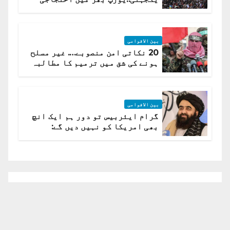
لہر پھیل گئی
بین الاقوامی
20 نکاتی امن منصوبے…. غیر مسلح
ہونے کی شق میں ترمیم کا مطالبہ
بین الاقوامی
گرام ایئربیس تو دور ہم ایک انچ
بھی امریکا کو نہیں دیں گے:
افغانستان کا دو ٹوک مؤقف