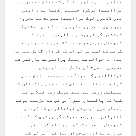
عوامی بہبود اور زندگی کے تمام شعبوں میں
براڈبینڈ مرکزی حیثیت رکھتا ہے ، ابھی
بھی لاکھوں لوگ براڈبینڈ سہولت سے محروم
ہیں، چیلنجز پر قابو پانے کے لیے مشترکہ
کوششوں کی ضرورت ہے۔انہوں نے کہا کہ
ڈیجیٹل سروس کو جدید تقاضوں سے ہم آہنگ
کرنے کے لیے پی ٹی اے کا کردار قابل ستائش
ہے، اس حوالے سے پبلک پرائیویٹ پارٹنر شپ
خصوصی اہمیت کی حامل ہے، ڈیجیٹل
ٹیکنالوجی کے حوالے سے موجودہ کام سے یہ
کہا جا سکتا ہے کہ اس شعبے میں پاکستان کا
مستقبل روشن ہے۔سید یوسف رضا گیلانی نے
کہا کہ پاکستان میں آئی ٹی کے بڑھتے ہوئے
رجحان میں ڈیجیٹل ٹیکنالوجی کا کردار
انتہائی اہم ہے، معیشت کی بہتری کے لئے
ڈیجیٹل انفراسٹرکچر پر کام کرنے کی
ضرورت ہے اور نوجوان نسل کو آئی ٹی کے