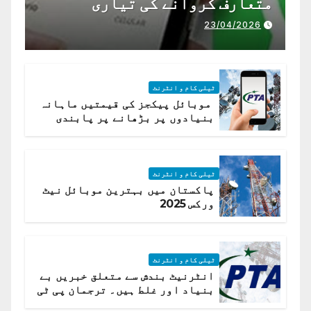
متعارف کروانے کی تیاری
23/04/2026
ٹیلی کام و انٹرنٹ
موبائل پیکجز کی قیمتیں ماہانہ
بنیادوں پر بڑھانے پر پابندی
ٹیلی کام و انٹرنٹ
پاکستان میں بہترین موبائل نیٹ
ورکس 2025
ٹیلی کام و انٹرنٹ
انٹرنیٹ بندش سے متعلق خبریں بے
بنیاد اور غلط ہیں۔ ترجمان پی ٹی
اے