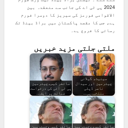
2024 پی ٹی اے کی جانب سے منعقدہ بین
الاقوامی فورمز کی سیریز کا دوسرا فورم
ہے، جس کا مقصد پاکستان میں براڈ بینڈ تک
رسائی کا فروغ ہے۔
ملتی جلتی مزید خبریں
سینیٹ، گیلانی
چیئرمین اور سیدال
سائفر کیس،چیئرمین
ناصر ڈپٹی
پی ٹی آئی کی درخواست
منتخب..پی…
ضمانت پر ایف…
سائفر کیس،،چیئرمین
سائفر کیس ،چیئرمین