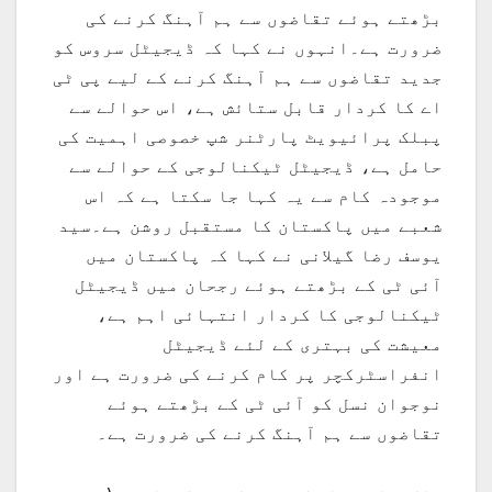
بڑھتے ہوئے تقاضوں سے ہم آہنگ کرنے کی
ضرورت ہے۔انہوں نے کہا کہ ڈیجیٹل سروس کو
جدید تقاضوں سے ہم آہنگ کرنے کے لیے پی ٹی
اے کا کردار قابل ستائش ہے، اس حوالے سے
پبلک پرائیویٹ پارٹنر شپ خصوصی اہمیت کی
حامل ہے، ڈیجیٹل ٹیکنالوجی کے حوالے سے
موجودہ کام سے یہ کہا جا سکتا ہے کہ اس
شعبے میں پاکستان کا مستقبل روشن ہے۔سید
یوسف رضا گیلانی نے کہا کہ پاکستان میں
آئی ٹی کے بڑھتے ہوئے رجحان میں ڈیجیٹل
ٹیکنالوجی کا کردار انتہائی اہم ہے،
معیشت کی بہتری کے لئے ڈیجیٹل
انفراسٹرکچر پر کام کرنے کی ضرورت ہے اور
نوجوان نسل کو آئی ٹی کے بڑھتے ہوئے
تقاضوں سے ہم آہنگ کرنے کی ضرورت ہے۔