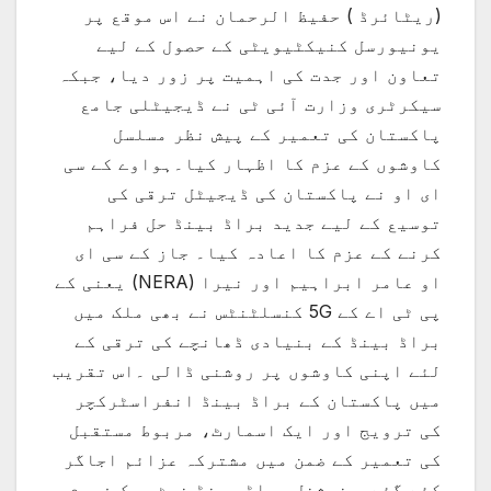
(ریٹائرڈ ) حفیظ الرحمان نے اس موقع پر
یونیورسل کنیکٹیویٹی کے حصول کے لیے
تعاون اور جدت کی اہمیت پر زور دیا، جبکہ
سیکرٹری وزارت آئی ٹی نے ڈیجیٹلی جامع
پاکستان کی تعمیر کے پیش نظر مسلسل
کاوشوں کے عزم کا اظہار کیا۔ہواوے کے سی
ای او نے پاکستان کی ڈیجیٹل ترقی کی
توسیع کے لیے جدید براڈ بینڈ حل فراہم
کرنے کے عزم کا اعادہ کیا۔ جاز کے سی ای
او عامر ابراہیم اور نیرا (NERA) یعنی کے
پی ٹی اے کے 5G کنسلٹنٹس نے بھی ملک میں
براڈ بینڈ کے بنیادی ڈھانچے کی ترقی کے
لئے اپنی کاوشوں پر روشنی ڈالی ۔اس تقریب
میں پاکستان کے براڈ بینڈ انفراسٹرکچر
کی ترویج اور ایک اسمارٹ، مربوط مستقبل
کی تعمیر کے ضمن میں مشترکہ عزائم اجاگر
کئے گئے ۔ نیشنل براڈ بینڈ نیٹ ورک فورم