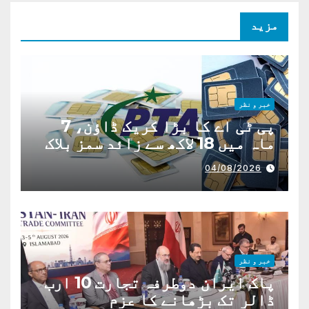
مزید
خبر و نظر
پی ٹی اے کا بڑا کریک ڈاؤن، 7
ماہ میں 18 لاکھ سے زائد سمز بلاک
04/08/2026
خبر و نظر
پاک ایران دوطرفہ تجارت 10 ارب
ڈالر تک بڑھانے کا عزم