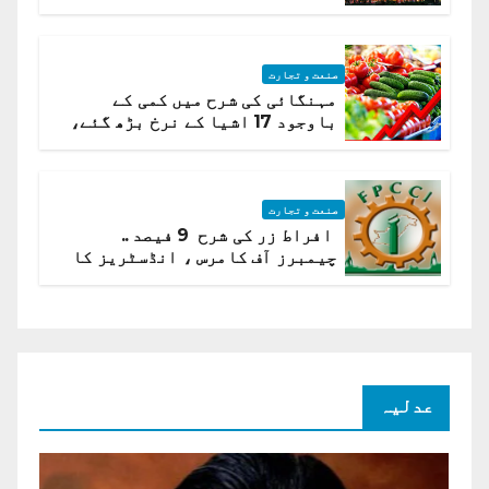
ہیں قائمہ کمیٹی میں انکشاف
صنعت و تجارت
مہنگائی کی شرح میں کمی کے
باوجود 17 اشیا کے نرخ بڑھ گئے،
ادارہ شماریات
صنعت و تجارت
افراط زر کی شرح 9 فیصد ..
چیمبرز آف کامرس ، انڈسٹریز کا
شرح سود میں کمی کا مطالبہ
عدلیہ