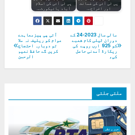
پی ٹی آئی کی ضمانت
پی ٹی آئی کی اسلام
اور اخراج…
آباد ہائیکورٹ…
مالی سال 2023-24 کے
آئی پی پیزمعاہدے
پوسٹوں
دوران ٹیلی کام شعبے
عوام کو ریلیف نہ ملا
کو 925 ارب روپے کی
تو دوبارہ احتجاج
کی
ریکارڈ آمدنی حاصل
کریں گے حافظ نعیم
کی،
الرحمن
نیویگیشن
ملتی جلتی
خبر و نظر