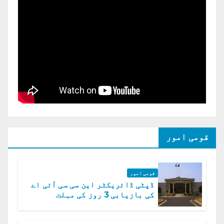
قومی امور
قومی امور
ڈپٹی ڈائریکٹر این سی سی آئی اے
کی بازیابی 3 روز کی مہلت