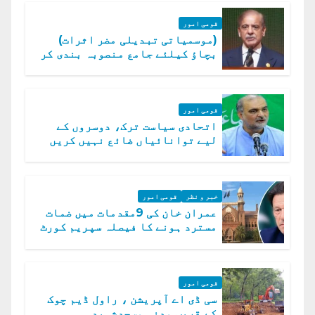
قومی امور
(موسمیاتی تبدیلی مضر اثرات)
بچاؤ کیلئے جامع منصوبہ بندی کر
رہے ہیں: وزیراعظم
قومی امور
اتحادی سیاست ترک، دوسروں کے
لیے توانائیاں ضائع نہیں کریں
گے، حافظ نعیم الرحمن
خبر و نظر
قومی امور
عمران خان کی 9مقدمات میں ضمات
مسترد ہونے کا فیصلہ سپریم کورٹ
میں چیلنج
قومی امور
سی ڈی اے آپریشن ، راول ڈیم چوک
کے قریب مدنی مسجدشہید