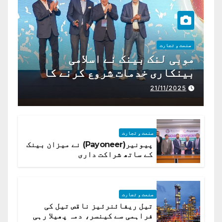
صنعت و تجارت
موبی لنک بینک نے اسلامی
بینکاری خدمات شروع کرنے کا
اعلان کیا ہے،
21/11/2025
صنعت و تجارت
پیونیر(Payoneer) نے میزان بینک
کے ساتھ شراکت داری
صنعت و تجارت
تیل ریفائنرئیز ناقص تیل کی
فراہمی سے کینسر، دمہ پھیلا رہی