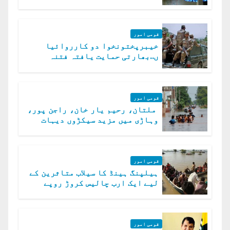
قومی امور
خیبرپختونخوا دو کارروائیا
ں..بھارتی حمایت یافتہ فتنہ
الخوارج کے 31 دہشت گرد ہلاک
قومی امور
ملتان، رحیم یار خان، راجن پور،
وہاڑی میں مزید سیکڑوں دیہات
ڈوب گئے
قومی امور
ہیلپنگ ہینڈ کا سیلاب متاثرین کے
لیے ایک ارب چالیس کروڑ روپے
امداد کا اعلان
قومی امور