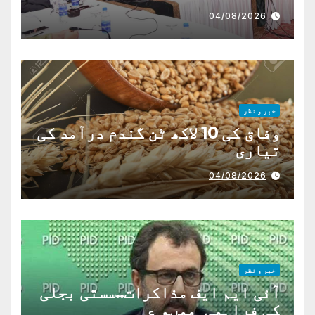
04/08/2026
خبر و نظر
وفاق کی 10 لاکھ ٹن گندم درآمد کی
تیاری
04/08/2026
خبر و نظر
آئی ایم ایف مذاکرات..سستی بجلی
کی فراہمی ممںو ع