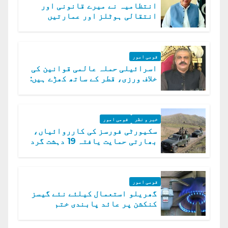
انتظامیہ نے میرے قانونی اور
انتقالی ہوٹلز اور عمارتیں
مسمار کر دیں، ملک صدیق
قومی امور
اسرائیلی حملہ عالمی قوانین کی
خلاف ورزی، قطر کے ساتھ کھڑے ہیں:
دفتر خارجہ
خبر و نظر
قومی امور
سکیورٹی فورسز کی کارروائیاں،
بھارتی حمایت یافتہ 19 دہشت گرد
ہلاک
قومی امور
گھریلو استعمال کیلئے نئے گیسز
کنکشن پر عائد پابندی ختم