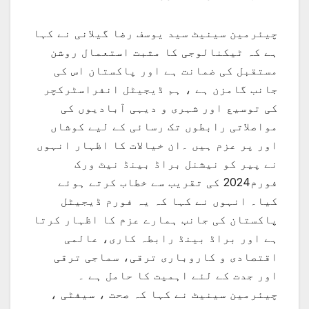
چیئرمین سینیٹ سید یوسف رضا گیلانی نے کہا
ہے کہ ٹیکنالوجی کا مثبت استعمال روشن
مستقبل کی ضمانت ہے اور پاکستان اس کی
جانب گامزن ہے ، ہم ڈیجیٹل انفراسٹرکچر
کی توسیع اور شہری و دیہی آبادیوں کی
مواصلاتی رابطوں تک رسائی کے لیے کوشاں
اور پر عزم ہیں ۔ان خیالات کا اظہار انہوں
نے پیر کو نیشنل براڈ بینڈ نیٹ ورک
فورم2024 کی تقریب سے خطاب کرتے ہوئے
کیا۔ انہوں نے کہا کہ یہ فورم ڈیجیٹل
پاکستان کی جانب ہمارے عزم کا اظہار کرتا
ہے اور براڈ بینڈ رابطہ کاری، عالمی
اقتصادی و کاروباری ترقی، سماجی ترقی
اور جدت کے لئے اہمیت کا حامل ہے ۔
چیئرمین سینیٹ نے کہا کہ صحت ، سیفٹی ،