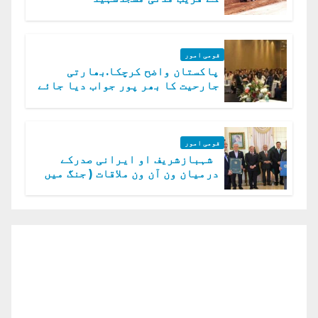
قومی امور
پاکستان واضح کرچکا.بھارتی
جارحیت کا بھر پور جواب دیا جائے
گا.سید عاصم منیر
قومی امور
شہبازشریف او ایرانی صدرکے
درمیان ون آن ون ملاقات ( جنگ میں
دو ٹوک حمایت پر اظہار شکریہ)