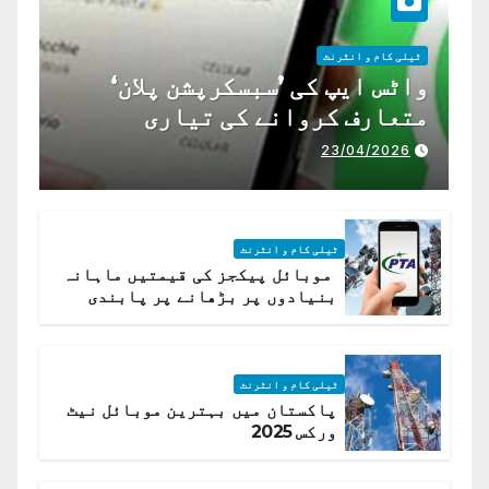
ٹیلی کام و انٹرنٹ
واٹس ایپ کی ’سبسکرپشن پلان‘
متعارف کروانے کی تیاری
23/04/2026
ٹیلی کام و انٹرنٹ
موبائل پیکجز کی قیمتیں ماہانہ
بنیادوں پر بڑھانے پر پابندی
ٹیلی کام و انٹرنٹ
پاکستان میں بہترین موبائل نیٹ
ورکس 2025