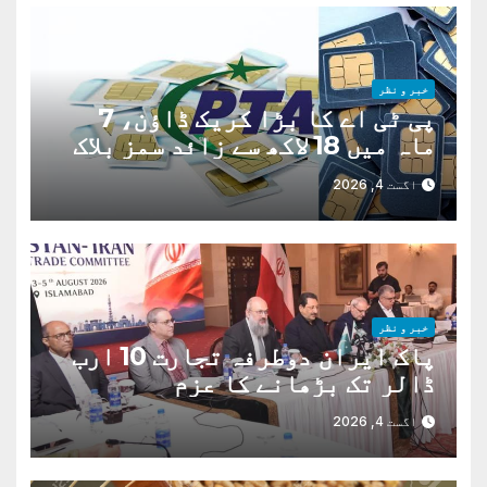
خبر و نظر
پی ٹی اے کا بڑا کریک ڈاؤن، 7
ماہ میں 18 لاکھ سے زائد سمز بلاک
اگست 4, 2026
خبر و نظر
پاک ایران دوطرفہ تجارت 10 ارب
ڈالر تک بڑھانے کا عزم
اگست 4, 2026