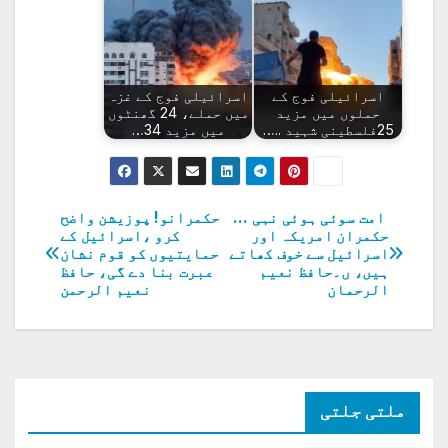
اسرائیلی فوج کے
اسرائیلی فوج کے غزہ
حملوں میں مزید
میں حملے، 24 گھنٹوں
25فلسطینی شہید ..…
میں مزید 34…
امت سوئی ہوئی نہی …
حکمرانو! پوزیشن واضح
پوسٹوں
حکمران امریکہ اور
کرو ،اسرائیل کے
اسرائیل سے خوف کھاتے
حمایتیوں کو قوم نشان
کی
ہیں، ں۔حافظ نعیم
عبرت بنا دے گی، حافظ
الرحمان
نعیم الرحمن
نیویگیشن
ملتی جلتی