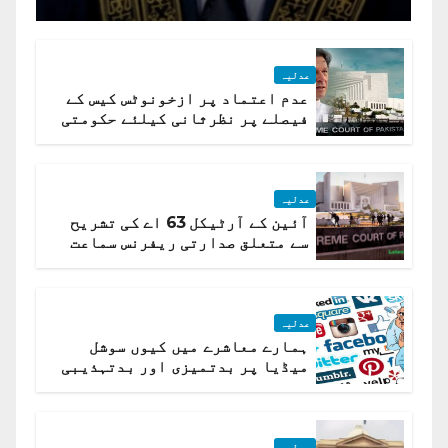
جسٹس پاکستان
عدلیہ
عدم اعتماد پر ازخونوٹس کیس کے
فیصلے پر نظرثانی کیلئے حکومتی
تیار درخواست دائر نہ ہوسکی
عدلیہ
آئین کے آرٹیکل 63 اے کی تشریح
سے متعلق صدارتی ریفرنس سماعت
کیلئے مقرر
عدلیہ
ہمارے معاشرے میں کیوں سوشل
میڈیا پر بدتمیزی اور بدتہذیبی
ہے؟ اسلام آباد ہائیکورٹ
عدلیہ