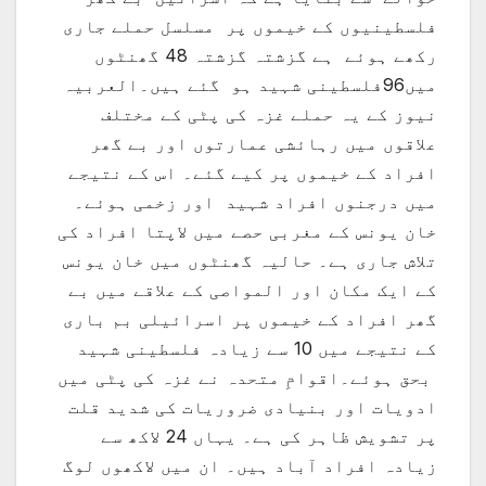
فلسطینیوں کے خیموں پر مسلسل حملے جاری
رکھے ہوئے ہے گزشتہ گزشتہ 48 گھنٹوں
میں96فلسطینی شہید ہو گئے ہیں۔العربیہ
نیوز کے یہ حملے غزہ کی پٹی کے مختلف
علاقوں میں رہائشی عمارتوں اور بے گھر
افراد کے خیموں پر کیے گئے۔ اس کے نتیجے
میں درجنوں افراد شہید اور زخمی ہوئے۔
خان یونس کے مغربی حصے میں لاپتا افراد کی
تلاش جاری ہے۔ حالیہ گھنٹوں میں خان یونس
کے ایک مکان اور المواصی کے علاقے میں بے
گھر افراد کے خیموں پر اسرائیلی بم باری
کے نتیجے میں 10 سے زیادہ فلسطینی شہید
بحق ہوئے۔اقوامِ متحدہ نے غزہ کی پٹی میں
ادویات اور بنیادی ضروریات کی شدید قلت
پر تشویش ظاہر کی ہے۔ یہاں 24 لاکھ سے
زیادہ افراد آباد ہیں۔ ان میں لاکھوں لوگ