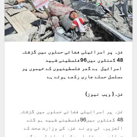
غزہ پر اسرائیلی فضائی حملوں میں گزشتہ
48 گھنٹوں میں96فلسطینی شہید
اسرائیل بے گھر فلسطینیوں کے خیموں پر
مسلسل حملے جاری رکھے ہوئے ہے
غزہ( ویب نیوز)
غزہ پر اسرائیلی فضائی حملوں میں گزشتہ
48 گھنٹوں میں96فلسطینی شہید ہو گئے
الجزیرہ ٹی وی نے غزہ کی وزارت صحت کے
حوالے سے بتایا ہے کہ اسرائیل بے گھر