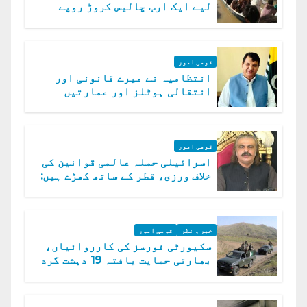
لیے ایک ارب چالیس کروڑ روپے
امداد کا اعلان
قومی امور
انتظامیہ نے میرے قانونی اور
انتقالی ہوٹلز اور عمارتیں
مسمار کر دیں، ملک صدیق
قومی امور
اسرائیلی حملہ عالمی قوانین کی
خلاف ورزی، قطر کے ساتھ کھڑے ہیں:
دفتر خارجہ
خبر و نظر
قومی امور
سکیورٹی فورسز کی کارروائیاں،
بھارتی حمایت یافتہ 19 دہشت گرد
ہلاک