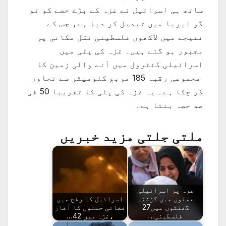
ساتھ ہی اسرائیل نے غزہ کے بڑے حصے کو نو
گو ایریا میں تبدیل کر دیا ہے، جس کے
نتیجے میں لاکھوں فلسطینی نقل مکانی پر
مجبور ہو گئے ہیں۔ غزہ کی پٹی میں
اسرائیلی کنٹرول میں آنے والی زمین کا
مجموعی رقبہ 185 مربع کلومیٹر سے تجاوز
کر چکا ہے۔ یہ غزہ کی پٹی کا تقریبا 50 فی
صد حصہ بنتا ہے۔
ملتی جلتی مزید خبریں
غزہ پر اسرائیلی
حملوں میں گزشتہ
اسرائیل کا رفح میں
گھنٹوں میں27
فضائی حملوں کا آغاز
فلسطینی…
،غزہ میں 42…