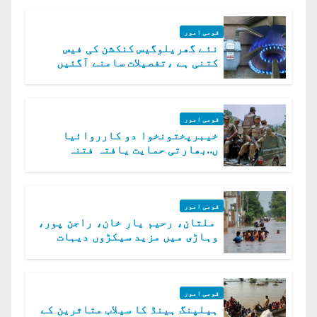
قومی امور
نئے گھریلوگیس کنکشن کی فیس
کتنی ہے ،تفصیلات سامنے آگئیں
قومی امور
خیبرپختونخوا دو کارروائیا
ں..بھارتی حمایت یافتہ فتنہ
الخوارج کے 31 دہشت گرد ہلاک
قومی امور
ملتان، رحیم یار خان، راجن پور،
وہاڑی میں مزید سیکڑوں دیہات
ڈوب گئے
قومی امور
ہیلپنگ ہینڈ کا سیلاب متاثرین کے