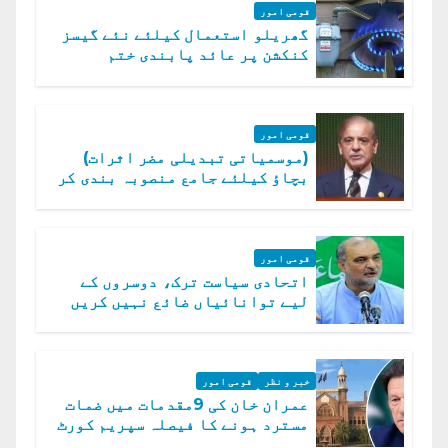
قومی امور
گھریلو استعمال کیلئے نئے گیسز
کنکشن پر عائد پابندی ختم
قومی امور
(موسمیاتی تبدیلی مضر اثرات)
بچاؤ کیلئے جامع منصوبہ بندی کر
رہے ہیں: وزیراعظم
قومی امور
اتحادی سیاست ترک، دوسروں کے
لیے توانائیاں ضائع نہیں کریں
گے، حافظ نعیم الرحمن
خبر و نظر
قومی امور
عمران خان کی 9مقدمات میں ضمات
مسترد ہونے کا فیصلہ سپریم کورٹ
میں چیلنج