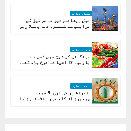
صنعت و تجارت
تیل ریفائنرئیز ناقص تیل کی
فراہمی سے کینسر، دمہ پھیلا رہی
ہیں قائمہ کمیٹی میں انکشاف
صنعت و تجارت
مہنگائی کی شرح میں کمی کے
باوجود 17 اشیا کے نرخ بڑھ گئے،
ادارہ شماریات
صنعت و تجارت
افراط زر کی شرح 9 فیصد ..
چیمبرز آف کامرس ، انڈسٹریز کا
شرح سود میں کمی کا مطالبہ