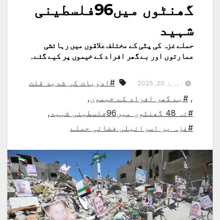
گھنٹوں میں96فلسطینی
شہید
حملے غزہ کی پٹی کے مختلف علاقوں میں رہائشی
عمارتوں اور بے گھر افراد کے خیموں پر کیے گئے۔
#ادویات کی شدید قلت
اپریل 20, 2025
,
#بے گھر افراد کے خیموں
,
#تہ 48 گھنٹوں میں96فلسطینی شہید
,
#غزہ پر اسرائیلی فضائی حملے