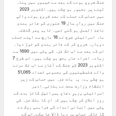
جنگ شروع ہونے کے بعد سے خیموں میں پناہ
لینے پر مجبور ہو چکے ہیں۔اکتوبر 2023
میں حماس کے حملے کے بعد شروع ہونے والی
جنگ میں رواں سال 19 جنوری کو فائر بندی
نافذ العمل ہو گئی تھی۔ تاہم پھر گذشتہ
ماہ اسرائیلی فوج نے 18 مارچ سے اپنے حملے
دوبارہ شروع کر کے فائر بندی کو توڑ دیا۔
اس کے بعد سے اب تک غزہ کی پٹی میں 1690 سے
زیادہ افراد جاں بحق ہو چکے ہیں۔ اس طرح 7
اکتوبر 2023 کو جنگ کے آغاز سے اب تک مرنے
والے فلسطینیوں کی مجموعی تعداد 51,065
ہو چکی ہے۔ یہ بات غزہ میں حماس کے زیر
انتظام وزارت صحت نے بتائی۔ادھر
اسرائیلی وزیرِ دفاع یسرائیل کاتز بدھ کے
روز اعلان کر چکے ہیں کہ ان کا ملک غزہ کی
پٹی میں انسانی امداد کی فراہمی روک دے
گا تاکہ حماس پر دبا ڈالا جا سکے۔اس کے