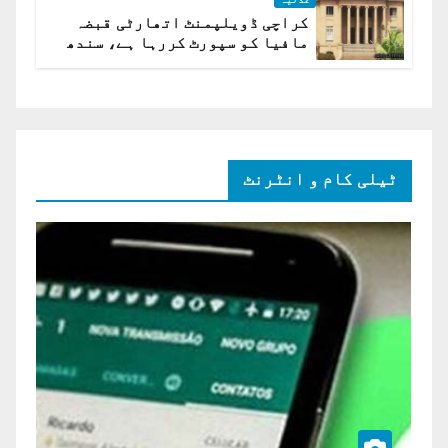
کراچی ڈویلپمنٹ اتھارٹی قبضہ
مافیا کو سپورٹ کررہا ہے، سندھ
ہائی کورٹ برہم
ٹیلی کام و انٹرنٹ