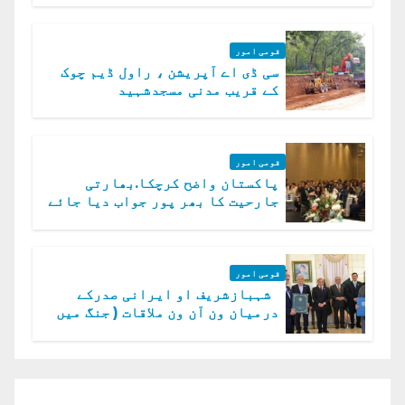
قومی امور
سی ڈی اے آپریشن ، راول ڈیم چوک
کے قریب مدنی مسجدشہید
قومی امور
پاکستان واضح کرچکا.بھارتی
جارحیت کا بھر پور جواب دیا جائے
گا.سید عاصم منیر
قومی امور
شہبازشریف او ایرانی صدرکے
درمیان ون آن ون ملاقات ( جنگ میں
دو ٹوک حمایت پر اظہار شکریہ)