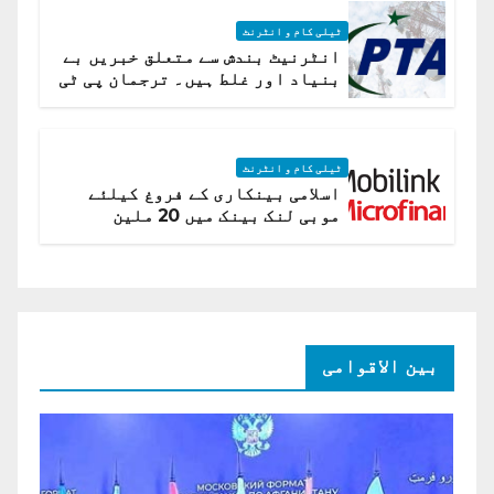
ٹیلی کام و انٹرنٹ
انٹرنیٹ بندش سے متعلق خبریں بے
بنیاد اور غلط ہیں۔ ترجمان پی ٹی
اے
ٹیلی کام و انٹرنٹ
اسلامی بینکاری کے فروغ کیلئے
موبی لنک بینک میں 20 ملین
امریکی ڈالر کی سرمایہ کاری
بین الاقوامی