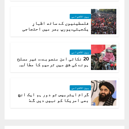
بین الاقوامی
فلسطینیوں کے ساتھ اظہارِ
یکجہتی..یورپ بھر میں احتجاجی
لہر پھیل گئی
بین الاقوامی
20 نکاتی امن منصوبے…. غیر مسلح
ہونے کی شق میں ترمیم کا مطالبہ
بین الاقوامی
گرام ایئربیس تو دور ہم ایک انچ
بھی امریکا کو نہیں دیں گے:
افغانستان کا دو ٹوک مؤقف