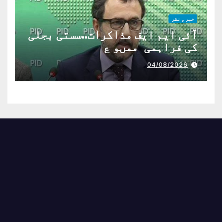
خبر و نظر
آئی ایم ایف مذاکرات..سستی بجلی
کی فراہمی ممںو ع
04/08/2026