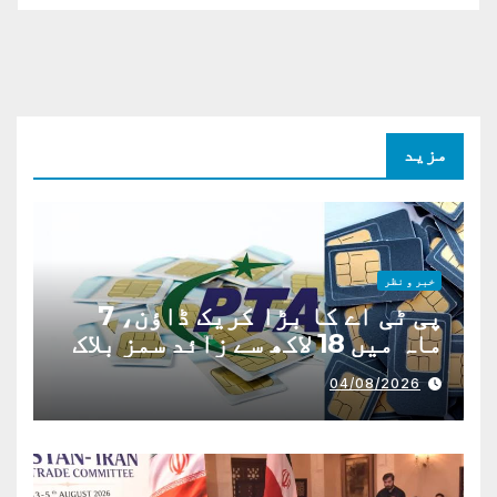
مزید
خبر و نظر
پی ٹی اے کا بڑا کریک ڈاؤن، 7
ماہ میں 18 لاکھ سے زائد سمز بلاک
04/08/2026