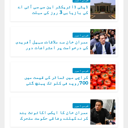
قومی امور
ڈپٹی ڈائریکٹر این سی سی آئی اے
کی بازیابی 3 روز کی مہلت
قومی امور
عمران خان سے ملاقات. سہیل آفریدی
کی درخواست پر اعتراضات دور
قومی امور
کراچی میں ٹماٹر کی قیمت میں
700روپے فی کلو تک پہنچ گئی
قومی امور
عمران خان کا ایکس اکائونٹ بند
کرنے کیلئے وفاقی حکومت متحرک