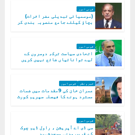
قومی امور
(موسمیاتی تبدیلی مضر اثرات)
بچاؤ کیلئے جامع منصوبہ بندی کر
رہے ہیں: وزیراعظم
قومی امور
اتحادی سیاست ترک، دوسروں کے
لیے توانائیاں ضائع نہیں کریں
گے، حافظ نعیم الرحمن
خبر و نظر
قومی امور
عمران خان کی 9مقدمات میں ضمات
مسترد ہونے کا فیصلہ سپریم کورٹ
میں چیلنج
قومی امور
سی ڈی اے آپریشن ، راول ڈیم چوک
کے قریب مدنی مسجدشہید