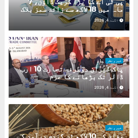
پی ٹی اے کا بڑا کریک ڈاؤن، 7
ماہ میں 18 لاکھ سے زائد سمز بلاک
اگست 4, 2026
خبر و نظر
پاک ایران دوطرفہ تجارت 10 ارب
ڈالر تک بڑھانے کا عزم
اگست 4, 2026
خبر و نظر
وفاق کی 10 لاکھ ٹن گندم درآمد کی