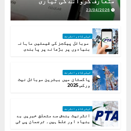
متعارف کروانے کی تیاری
23/04/2026
ٹیلی کام و انٹرنٹ
موبائل پیکجز کی قیمتیں ماہانہ
بنیادوں پر بڑھانے پر پابندی
ٹیلی کام و انٹرنٹ
پاکستان میں بہترین موبائل نیٹ
ورکس 2025
ٹیلی کام و انٹرنٹ
انٹرنیٹ بندش سے متعلق خبریں بے
بنیاد اور غلط ہیں۔ ترجمان پی ٹی
اے