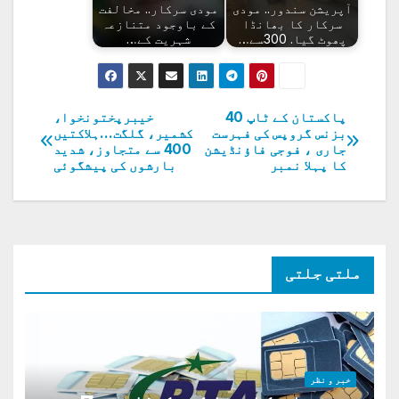
آپریشن سندور.. مودی
مودی سرکار.. مخالفت
سرکار کا بھانڈا
کے باوجود متنازعہ
پھوٹ گیا. 300سے…
شہریت کے…
پاکستان کے ٹاپ 40
خیبرپختونخوا،
پوسٹوں
بزنس گروپس کی فہرست
کشمیر، گلگت…ہلاکتیں
جاری ، فوجی فاؤنڈیشن
400 سے متجاوز، شدید
کی
کا پہلا نمبر
بارشوں کی پیشگوئی
نیویگیشن
ملتی جلتی
خبر و نظر