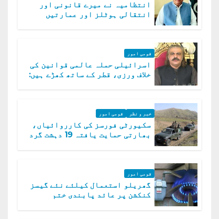
انتظامیہ نے میرے قانونی اور
انتقالی ہوٹلز اور عمارتیں
مسمار کر دیں، ملک صدیق
قومی امور
اسرائیلی حملہ عالمی قوانین کی
خلاف ورزی، قطر کے ساتھ کھڑے ہیں:
دفتر خارجہ
خبر و نظر
قومی امور
سکیورٹی فورسز کی کارروائیاں،
بھارتی حمایت یافتہ 19 دہشت گرد
ہلاک
قومی امور
گھریلو استعمال کیلئے نئے گیسز
کنکشن پر عائد پابندی ختم