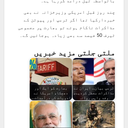
بالواسطہ تیل درآمد کررہا ہے۔
چند روز قبل امریکی وزیرخزانہ نے بھی
خبردارکیا تھا اگر ٹرمپ اور پیوٹن کے
مذاکرات ناکام ہوئے تو بھارت پر مجموعی
ٹیرف 50 فیصد سے بھی زیادہ ہوجائیں گے۔
ملتی جلتی مزید خبریں
ٹرمپ بیان... ایران نے
بھارت کو ایک اور
مذاکرات معطل کردیے،
دھچکا، امریکا نے
وفد واپس روانہ
ادویات کی درآمدات…