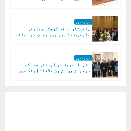
قومی امور
پاکستان واضح کرچکا.بھارتی
جارحیت کا بھر پور جواب دیا جائے
گا.سید عاصم منیر
قومی امور
شہبازشریف او ایرانی صدرکے
درمیان ون آن ون ملاقات ( جنگ میں
دو ٹوک حمایت پر اظہار شکریہ)