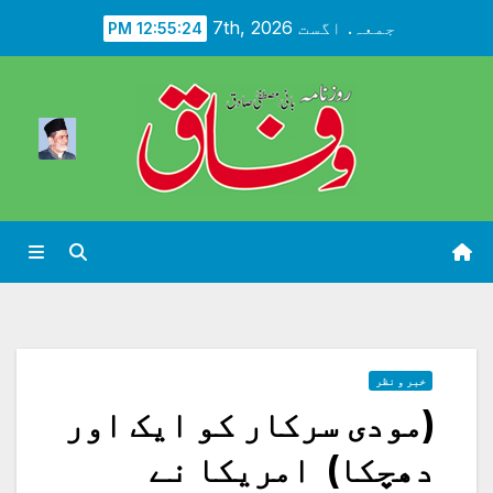
Ski
جمعہ. اگست 7th, 2026
12:55:26 PM
t
conten
خبر و نظر
(مودی سرکار کو ایک اور
دھچکا) امریکا نے