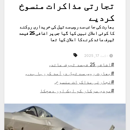
تجارتی مذاکرات منسوخ
کردیے
بھارت کی جانب سے روس سے تیل کی خریداری روکنے
کا کوئی اعلان نہیں کیا گیا جس پر اضافی 25 فیصد
ٹیرف عائد کرنے کا اعلان کیا تھا
اگست 17, 2025
#اضافی 25 فیصد ٹیرف عائد
,
#بھارت روس سے تیل درآمد کررہا ہے۔
,
#تجارتی مذاکرات منسوخ
,
#مودی سرکار کو ایک اور دھچکا