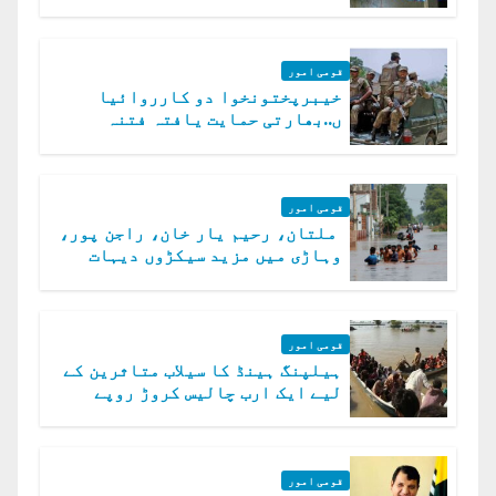
قومی امور
خیبرپختونخوا دو کارروائیا
ں..بھارتی حمایت یافتہ فتنہ
الخوارج کے 31 دہشت گرد ہلاک
قومی امور
ملتان، رحیم یار خان، راجن پور،
وہاڑی میں مزید سیکڑوں دیہات
ڈوب گئے
قومی امور
ہیلپنگ ہینڈ کا سیلاب متاثرین کے
لیے ایک ارب چالیس کروڑ روپے
امداد کا اعلان
قومی امور