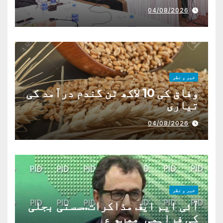
04/08/2026
خبر و نظر
وفاق کی 10 لاکھ ٹن گندم درآمد کی
تیاری
04/08/2026
خبر و نظر
آئی ایم ایف مذاکرات..سستی بجلی
کی فراہمی ممںو ع