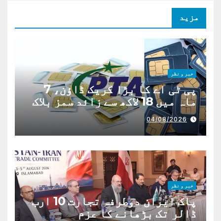
مزید
خبر و نظر
پی ٹی اے کا بڑا کریک ڈاؤن، 7
ماہ میں 18 لاکھ سے زائد سمز بلاک
04/08/2026
خبر و نظر
پاک ایران دوطرفہ تجارت 10 ارب
ڈالر تک بڑھانے کا عزم