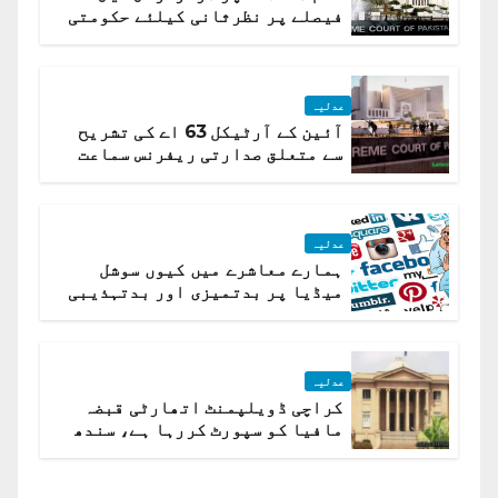
فیصلے پر نظرثانی کیلئے حکومتی
تیار درخواست دائر نہ ہوسکی
عدلیہ
آئین کے آرٹیکل 63 اے کی تشریح
سے متعلق صدارتی ریفرنس سماعت
کیلئے مقرر
عدلیہ
ہمارے معاشرے میں کیوں سوشل
میڈیا پر بدتمیزی اور بدتہذیبی
ہے؟ اسلام آباد ہائیکورٹ
عدلیہ
کراچی ڈویلپمنٹ اتھارٹی قبضہ
مافیا کو سپورٹ کررہا ہے، سندھ
ہائی کورٹ برہم