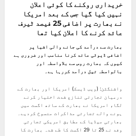
خریداری روکنے کا کوئی اعلان
نہیں کیا گیا جس کے بعد امریکا
نے بھارت پر اضافی 25 فیصد ٹیرف
عائد کرنے کا اعلان کیا تھا
بھارت سے درآمد کی جانے والی اشیا پر
اضافی ڈیوٹی عائد کرنا مناسب اور ضروری ہے
کیوں کہ بھارت روس سے بلاواسطہ اور
بالواسطہ تیل درآمد کررہا ہے۔
واشنگٹن: (ویب ڈیسک) امریکا اور بھارت کے
درمیان تجارتی تنازع شدت اختیار کرنے
لگا، امریکا نے بھارت کے ساتھ اگست میں
ہونے والے تجارتی مذاکرات منسوخ کردیے۔
بھارتی میڈیا کے مطابق امریکی تجارتی
وفد نے 25 تا 29 اگست کا طے شدہ بھارت کا