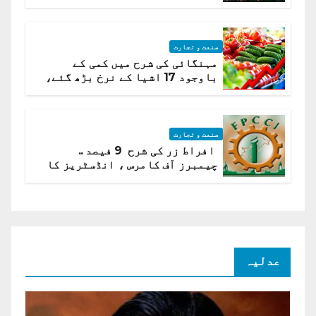
ہیں قائمہ کمیٹی میں انکشاف
صنعت و تجارت
مہنگائی کی شرح میں کمی کے
باوجود 17 اشیا کے نرخ بڑھ گئے،
ادارہ شماریات
صنعت و تجارت
افراط زر کی شرح 9 فیصد ..
چیمبرز آف کامرس ، انڈسٹریز کا
شرح سود میں کمی کا مطالبہ
عدلیہ