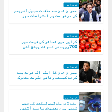
قومی امور
عمران خان سے ملاقات. سہیل آفریدی
کی درخواست پر اعتراضات دور
قومی امور
کراچی میں ٹماٹر کی قیمت میں
700روپے فی کلو تک پہنچ گئی
قومی امور
عمران خان کا ایکس اکائونٹ بند
کرنے کیلئے وفاقی حکومت متحرک
قومی امور
نئے گھریلوگیس کنکشن کی فیس
کتنی ہے ،تفصیلات سامنے آگئیں