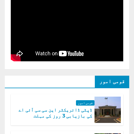
قومی امور
قومی امور
ڈپٹی ڈائریکٹر این سی سی آئی اے
کی بازیابی 3 روز کی مہلت