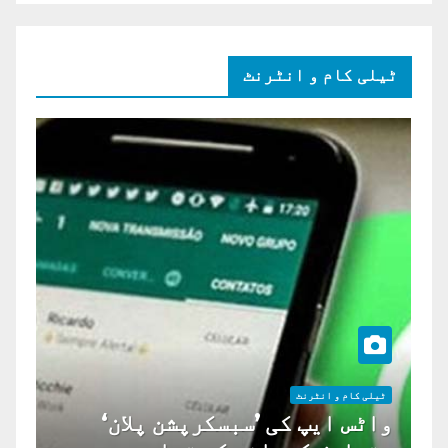
ٹیلی کام و انٹرنٹ
ٹیلی کام و انٹرنٹ
واٹس ایپ کی ’سبسکرپشن پلان‘