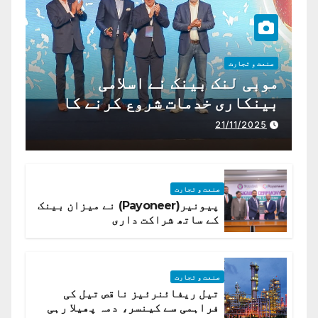
صنعت و تجارت
موبی لنک بینک نے اسلامی
بینکاری خدمات شروع کرنے کا
اعلان کیا ہے،
21/11/2025
صنعت و تجارت
پیونیر(Payoneer) نے میزان بینک
کے ساتھ شراکت داری
صنعت و تجارت
تیل ریفائنرئیز ناقص تیل کی
فراہمی سے کینسر، دمہ پھیلا رہی