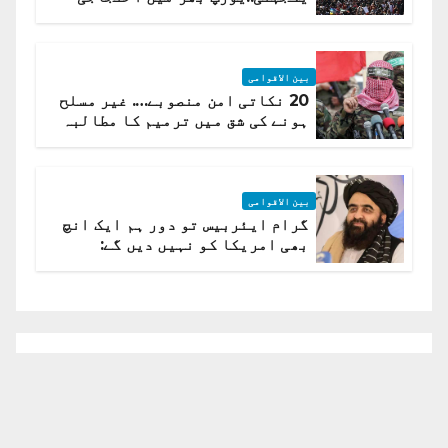
لہر پھیل گئی
بین الاقوامی
20 نکاتی امن منصوبے…. غیر مسلح
ہونے کی شق میں ترمیم کا مطالبہ
بین الاقوامی
گرام ایئربیس تو دور ہم ایک انچ
بھی امریکا کو نہیں دیں گے:
افغانستان کا دو ٹوک مؤقف