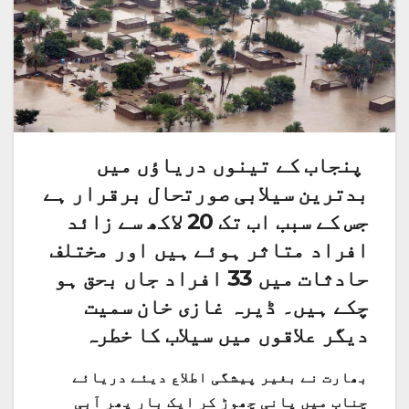
پنجاب کے تینوں دریاؤں میں
بدترین سیلابی صورتحال برقرار ہے
جس کے سبب اب تک 20 لاکھ سے زائد
افراد متاثر ہوئے ہیں اور مختلف
حادثات میں 33 افراد جاں بحق ہو
چکے ہیں۔ ڈیرہ غازی خان سمیت
دیگر علاقوں میں سیلاب کا خطرہ
بھارت نے بغیر پیشگی اطلاع دیئے دریائے
چناب میں پانی چھوڑ کر ایک بار پھر آبی