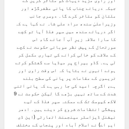
اور راوی مزید دیہات کو متاثر کریں گے
جبکہ دریائے چناب کا پانی مظفرگڑھ اور
ملتان کو متاثر کرے گا۔ دوسری جانب
وزیراعلیٰ سندھ مراد علی شاہ نے کہا ہے کہ
اگر دریائے سندھ میں سپر فلڈ آیا تو کچے
کا سارا علاقہ زیرِ آب آ جائے گا، اس
صورتحال کے پیش نظر صوبائی حکومت نے کچے
کے علاقے کو خالی کرانے کی تیاری مکمل کر
لی ہے۔ گڈو بیراج پر میڈیا سے گفتگو کرتے
ہوئے انہوں نے بتایا کہ اس وقت راوی اور
تریموں کے مقامات پر پانی کی سطح بلند
ہے، اگرچہ امید کی جا رہی ہے کہ پانی اتنی
شدت کے ساتھ نہیں بڑھے گا لیکن حکومت نے 9
لاکھ کیوسک تک کے ممکنہ سپر فلڈ کے لیے
پیشگی انتظامات شروع کر دیئے ہیں۔ ادھر
نیشنل ڈیزاسٹر مینجمنٹ اتھارٹی (این ڈی
ایم اے) نے اسلام آباد اور پنجاب کے مختلف