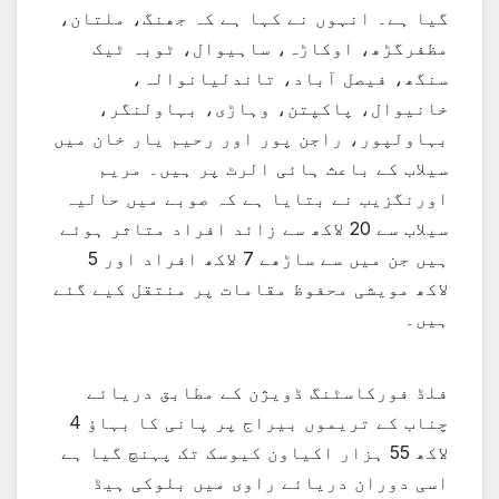
گیا ہے۔ انہوں نے کہا ہے کہ جھنگ، ملتان،
مظفرگڑھ، اوکاڑہ، ساہیوال، ٹوبہ ٹیک
سنگھ، فیصل آباد، تاندلیانوالہ،
خانیوال، پاکپتن، وہاڑی، بہاولنگر،
بہاولپور، راجن پور اور رحیم یار خان میں
سیلاب کے باعث ہائی الرٹ پر ہیں۔ مریم
اورنگزیب نے بتایا ہے کہ صوبے میں حالیہ
سیلاب سے 20 لاکھ سے زائد افراد متاثر ہوئے
ہیں جن میں سے ساڑھے 7 لاکھ افراد اور 5
لاکھ مویشی محفوظ مقامات پر منتقل کیے گئے
ہیں۔
فلڈ فورکاسٹنگ ڈویژن کے مطابق دریائے
چناب کے تریموں بیراج پر پانی کا بہاؤ 4
لاکھ 55 ہزار اکیاون کیوسک تک پہنچ گیا ہے
اسی دوران دریائے راوی میں بلوکی ہیڈ