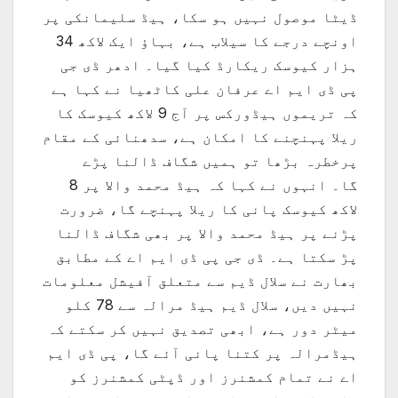
ڈیٹا موصول نہیں ہو سکا، ہیڈ سلیمانکی پر
اونچے درجے کا سیلاب ہے، بہاؤ ایک لاکھ 34
ہزار کیوسک ریکارڈ کیا گیا۔ ادھر ڈی جی
پی ڈی ایم اے عرفان علی کاٹھیا نے کہا ہے
کہ تریموں ہیڈورکس پر آج 9 لاکھ کیوسک کا
ریلا پہنچنے کا امکان ہے، سدھنائی کے مقام
پرخطرہ بڑھا تو ہمیں شگاف ڈالنا پڑے
گا۔ انہوں نے کہا کہ ہیڈ محمد والا پر 8
لاکھ کیوسک پانی کا ریلا پہنچے گا، ضرورت
پڑنے پر ہیڈ محمد والا پر بھی شگاف ڈالنا
پڑ سکتا ہے۔ ڈی جی پی ڈی ایم اے کے مطابق
بھارت نے سلال ڈیم سے متعلق آفیشل معلومات
نہیں دیں، سلال ڈیم ہیڈ مرالہ سے 78 کلو
میٹر دور ہے، ابھی تصدیق نہیں کر سکتے کہ
ہیڈمرالہ پر کتنا پانی آئے گا، پی ڈی ایم
اے نے تمام کمشنرز اور ڈپٹی کمشنرز کو