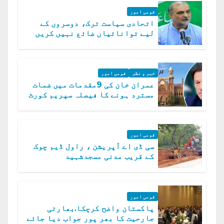
قومی امور
اتحادی سیاست ترک، دوسروں کے
لیے توانائیاں ضائع نہیں کریں
گے، حافظ نعیم الرحمن
خبر و نظر
قومی امور
عمران خان کی 9مقدمات میں ضمات
مسترد ہونے کا فیصلہ سپریم کورٹ
میں چیلنج
قومی امور
سی ڈی اے آپریشن ، راول ڈیم چوک
کے قریب مدنی مسجدشہید
قومی امور
پاکستان واضح کرچکا.بھارتی
جارحیت کا بھر پور جواب دیا جائے