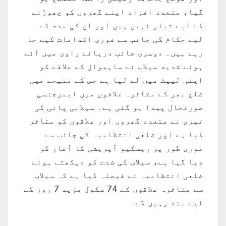
گیا، متعدد افراد اپنے گھروں کو چھوڑنے
کے لیے تیار نہیں ہیں اور ان کی مدد کے
لیے حکام کی جانب سے فوری اقدامات کیے جا
رہے ہیں۔ دوسری جانب دریائے راوی میں آئے
ہوئے شدید سیلاب نے ساہیوال کے علاقے کو
اپنی لپیٹ میں لے لیا ہے جس کے نتیجے میں
ضلع بھر کے متاثرہ علاقوں میں ایمرجنسی
صورتحال پیدا ہو گئی ہے۔ سیلابی پانی کی
تیزی نے متعدد گھروں اور علاقوں کو متاثر
کیا ہے اور ضلعی انتظامیہ کی جانب سے
فوری طور پر ریسکیو آپریشن کا آغاز کر
دیا گیا ہے، سیلاب کی شدت کو دیکھتے ہوئے
ضلعی انتظامیہ نے فیصلہ کیا ہے کہ سیلاب
سے متاثرہ علاقوں کے 74 سکول مزید 7 روز کے
لیے بند رہیں گے۔