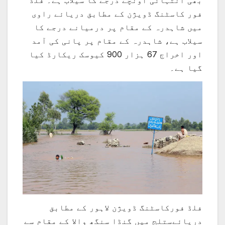
بھی انتہائی اونچے درجے کا سیلاب ہے۔ فلڈ
فور کاسٹنگ ڈویژن کے مطابق دریائے راوی
میں شاہدرہ کے مقام پر درمیانے درجے کا
سیلاب ہے، شاہدرہ کے مقام پر پانی کی آمد
اور اخراج 67 ہزار 900 کیوسک ریکارڈ کیا
گیا ہے۔
فلڈ فورکاسٹنگ ڈویژن لاہور کے مطابق
دریائےستلج میں گنڈا سنگھ والا کے مقام سے