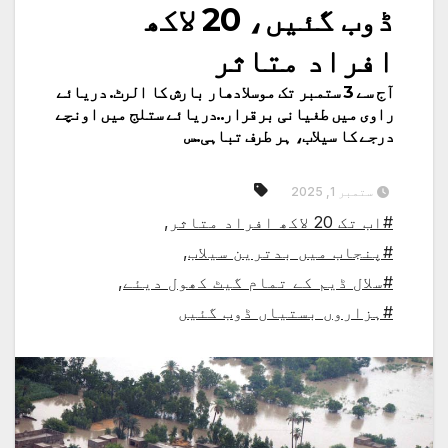
ڈوب گئیں، 20 لاکھ
افراد متاثر
آج سے 3 ستمبر تک موسلادھار بارش کا الرٹ. دریائے
راوی میں طغیانی برقرار..دریائے ستلج میں اونچے
درجے کا سیلاب، ہر طرف تباہی..س
ستمبر 1, 2025
#اب تک 20 لاکھ افراد متاثر
,
#پنجاب میں بدترین سیلاب
,
#سلال ڈیم کے تمام گیٹ کھول دیئے
,
#ہزاروں بستیاں ڈوب گئیں