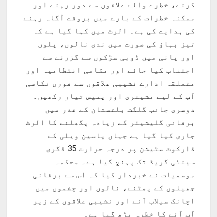
کرنے، خطرے والے علاقوں سے دور رہنے اور
ممکنہ خطرات کے بارے میں بروقت آگاہ رہنے
کی ہدایت کی ہے۔ الرٹ میں کہا گیا ہے کہ
تیز بہاؤ کی صورت میں ندی نالوں، پلوں
اور پانی میں ڈوبی سڑکوں سے گزرنے سے
اجتناب کیا جائے اور مقامی انتظامیہ اور
متعلقہ ادارے نشیبی علاقوں سے فوری نکاسی
آب کے لیے مشینری اور پمپس تیار رکھیں۔
دوسری جانب گلگت بلتستان کے غذر میں
برفانی گلیشیئر کے زیادہ پگھلنے کا الرٹ
جاری کیا گیا ہے جہاں یاسین ویلی کے
ڈارکوٹ سٹیشن پر درجہ حرارت 35 ڈگری
سینٹی گریڈ تک پہنچ گیا ہے۔ محکمہ
موسمیات نے خبردار کیا کہ اس سے برفانی
جھیلوں کے پھٹنے، نالوں اور چشموں میں
اچانک سیلاب آنے اور نشیبی علاقوں کے زیر
آب آنے کا خطرہ بڑھ گیا ہے۔