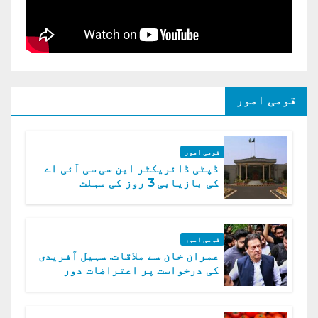
قومی امور
قومی امور
ڈپٹی ڈائریکٹر این سی سی آئی اے
کی بازیابی 3 روز کی مہلت
قومی امور
عمران خان سے ملاقات. سہیل آفریدی
کی درخواست پر اعتراضات دور