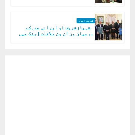
گا.سید عاصم منیر
قومی امور
شہبازشریف او ایرانی صدرکے
درمیان ون آن ون ملاقات ( جنگ میں
دو ٹوک حمایت پر اظہار شکریہ)