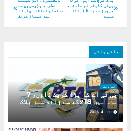
پاک فوج کے ایم آئی17
دہشتگردی امن کیلئے
پوسٹوں
ہیلی کاپٹر کو حادثہ،
خطرہ.. پڑوسیوں سے
میجرز سمیت 5 اہلکار
مستحکم تعلقات چاہتے
کی
شہید
ہیں شہباز شریف
نیویگیشن
ملتی جلتی
خبر و نظر
پی ٹی اے کا بڑا کریک ڈاؤن، 7
ماہ میں 18 لاکھ سے زائد سمز بلاک
اگست 4, 2026