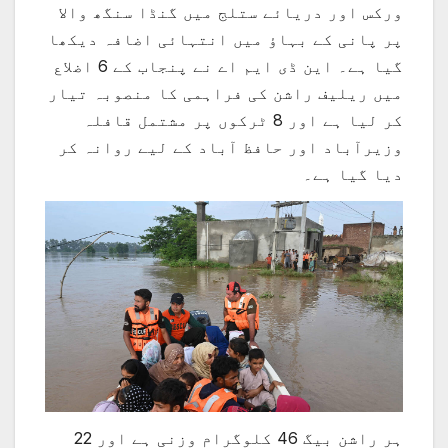
ورکس اور دریائے ستلج میں گنڈا سنگھ والا
پر پانی کے بہاؤ میں انتہائی اضافہ دیکھا
گیا ہے۔ این ڈی ایم اے نے پنجاب کے 6 اضلاع
میں ریلیف راشن کی فراہمی کا منصوبہ تیار
کر لیا ہے اور 8 ٹرکوں پر مشتمل قافلہ
وزیرآباد اور حافظ آباد کے لیے روانہ کر
دیا گیا ہے۔
ہر راشن بیگ 46 کلوگرام وزنی ہے اور 22