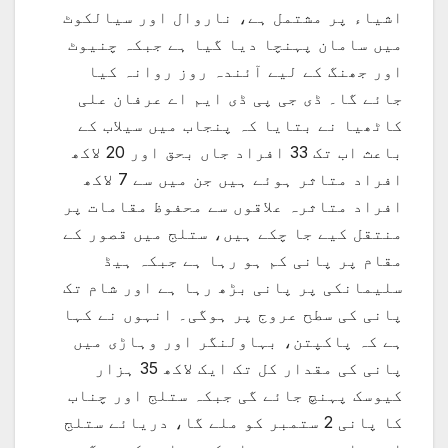
اشیاء پر مشتمل ہے، ناروال اور سیالکوٹ
میں سامان پہنچا دیا گیا ہے جبکہ چنیوٹ
اور جھنگ کے لیے آئندہ روز روانہ کیا
جائے گا۔ ڈی جی پی ڈی ایم اے عرفان علی
کاٹھیا نے بتایا کہ پنجاب میں سیلاب کے
باعث اب تک 33 افراد جاں بحق اور 20 لاکھ
افراد متاثر ہوئے ہیں جن میں سے 7 لاکھ
افراد متاثرہ علاقوں سے محفوظ مقامات پر
منتقل کیے جا چکے ہیں، ستلج میں قصور کے
مقام پر پانی کم ہو رہا ہے جبکہ ہیڈ
سلیمانکی پر پانی بڑھ رہا ہے اور شام تک
پانی کی سطح عروج پر ہوگی۔ انہوں نے کہا
ہے کہ پاکپتن، بہاولنگر اور وہاڑی میں
پانی کی مقدار کل تک ایک لاکھ 35 ہزار
کیوسک پہنچ جائے گی جبکہ ستلج اور چناب
کا پانی 2 ستمبر کو ملے گا، دریائے ستلج