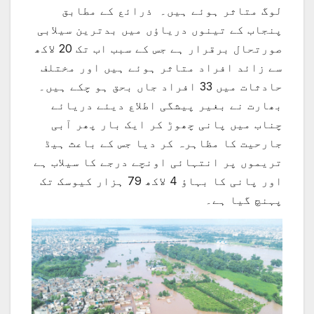
لوگ متاثر ہوئے ہیں۔ ذرائع کے مطابق
پنجاب کے تینوں دریاؤں میں بدترین سیلابی
صورتحال برقرار ہے جس کے سبب اب تک 20 لاکھ
سے زائد افراد متاثر ہوئے ہیں اور مختلف
حادثات میں 33 افراد جاں بحق ہو چکے ہیں۔
بھارت نے بغیر پیشگی اطلاع دیئے دریائے
چناب میں پانی چھوڑ کر ایک بار پھر آبی
جارحیت کا مظاہرہ کر دیا جس کے باعث ہیڈ
تریموں پر انتہائی اونچے درجے کا سیلاب ہے
اور پانی کا بہاؤ 4 لاکھ 79 ہزار کیوسک تک
پہنچ گیا ہے۔