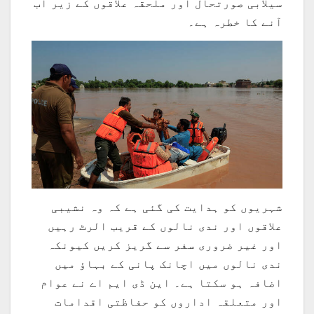
سیلابی صورتحال اور ملحقہ علاقوں کے زیر آب
آنے کا خطرہ ہے۔
شہریوں کو ہدایت کی گئی ہے کہ وہ نشیبی
علاقوں اور ندی نالوں کے قریب الرٹ رہیں
اور غیر ضروری سفر سے گریز کریں کیونکہ
ندی نالوں میں اچانک پانی کے بہاؤ میں
اضافہ ہو سکتا ہے۔ این ڈی ایم اے نے عوام
اور متعلقہ اداروں کو حفاظتی اقدامات