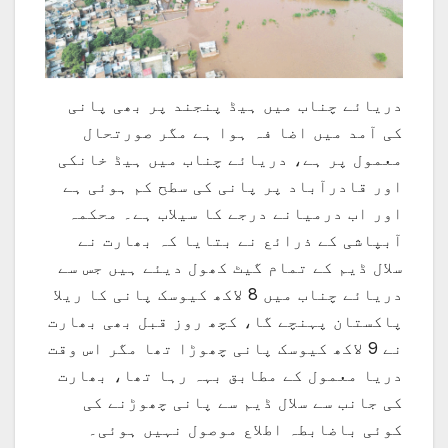
دریائے چناب میں ہیڈ پنجند پر بھی پانی
کی آمد میں اضا فہ ہوا ہے مگر صورتحال
معمول پر ہے، دریائے چناب میں ہیڈ خانکی
اور قادرآباد پر پانی کی سطح کم ہوئی ہے
اور اب درمیانے درجے کا سیلاب ہے۔ محکمہ
آبپاشی کے ذرائع نے بتایا کہ بھارت نے
سلال ڈیم کے تمام گیٹ کھول دیئے ہیں جس سے
دریائے چناب میں 8 لاکھ کیوسک پانی کا ریلا
پاکستان پہنچے گا، کچھ روز قبل بھی بھارت
نے 9 لاکھ کیوسک پانی چھوڑا تھا مگر اس وقت
دریا معمول کے مطابق بہہ رہا تھا، بھارت
کی جانب سے سلال ڈیم سے پانی چھوڑنے کی
کوئی باضابطہ اطلاع موصول نہیں ہوئی۔