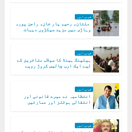
قومی امور
ملتان، رحیم یار خان، راجن پور،
وہاڑی میں مزید سیکڑوں دیہات
ڈوب گئے
قومی امور
ہیلپنگ ہینڈ کا سیلاب متاثرین کے
لیے ایک ارب چالیس کروڑ روپے
امداد کا اعلان
قومی امور
انتظامیہ نے میرے قانونی اور
انتقالی ہوٹلز اور عمارتیں
مسمار کر دیں، ملک صدیق
قومی امور