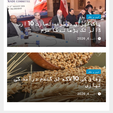
خبر و نظر
پاک ایران دوطرفہ تجارت 10 ارب
ڈالر تک بڑھانے کا عزم
اگست 4, 2026
خبر و نظر
وفاق کی 10 لاکھ ٹن گندم درآمد کی
تیاری
اگست 4, 2026