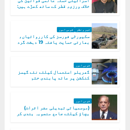
اسرائیلی حملہ عالمی قوانین کی
خلاف ورزی، قطر کے ساتھ کھڑے ہیں:
دفتر خارجہ
خبر و نظر
قومی امور
سکیورٹی فورسز کی کارروائیاں،
بھارتی حمایت یافتہ 19 دہشت گرد
ہلاک
قومی امور
گھریلو استعمال کیلئے نئے گیسز
کنکشن پر عائد پابندی ختم
قومی امور
(موسمیاتی تبدیلی مضر اثرات)
بچاؤ کیلئے جامع منصوبہ بندی کر
رہے ہیں: وزیراعظم