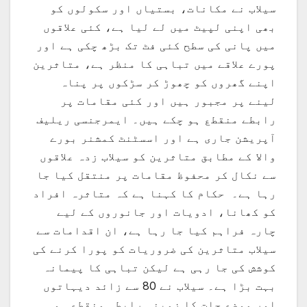
سیلاب نے مکانات، بستیاں اور سکولوں کو
بھی اپنی لپیٹ میں لے لیا ہے، کئی علاقوں
میں پانی کی سطح کئی فٹ تک بڑھ چکی ہے اور
پورے علاقے میں تباہی کا منظر ہے، متاثرین
اپنے گھروں کو چھوڑ کر سڑکوں پر پناہ
لینے پر مجبور ہیں اور کئی مقامات پر
رابطے منقطع ہو چکے ہیں۔ ایمرجنسی ریلیف
آپریشن جاری ہے اور اسسٹنٹ کمشنر بورے
والا کے مطابق متاثرین کو سیلاب زدہ علاقوں
سے نکال کر محفوظ مقامات پر منتقل کیا جا
رہا ہے۔ حکام کا کہنا ہے کہ متاثرہ افراد
کو کھانا، ادویات اور جانوروں کے لیے
چارہ فراہم کیا جا رہا ہے، ان اقدامات سے
سیلاب متاثرین کی ضروریات کو پورا کرنے کی
کوشش کی جا رہی ہے لیکن تباہی کا پیمانہ
بہت بڑا ہے۔ سیلاب نے 80 سے زائد دیہاتوں
اور موضع جات کا زمینی رابطہ منقطع ہو