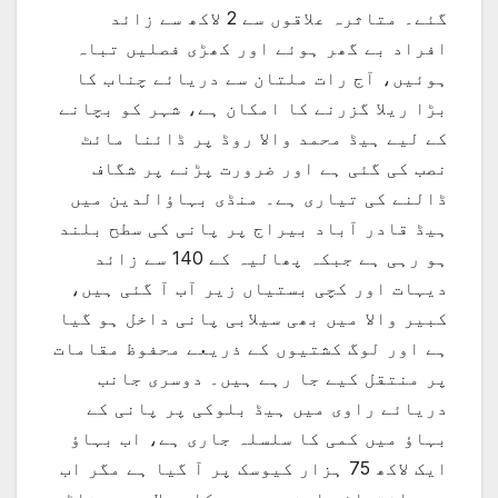
گئے۔ متاثرہ علاقوں سے 2 لاکھ سے زائد
افراد بے گھر ہوئے اور کھڑی فصلیں تباہ
ہوئیں، آج رات ملتان سے دریائے چناب کا
بڑا ریلا گزرنے کا امکان ہے، شہر کو بچانے
کے لیے ہیڈ محمد والا روڈ پر ڈائنا مائٹ
نصب کی گئی ہے اور ضرورت پڑنے پر شگاف
ڈالنے کی تیاری ہے۔ منڈی بہاؤالدین میں
ہیڈ قادر آباد بیراج پر پانی کی سطح بلند
ہو رہی ہے جبکہ پھالیہ کے 140 سے زائد
دیہات اور کچی بستیاں زیر آب آ گئی ہیں،
کبیر والا میں بھی سیلابی پانی داخل ہو گیا
ہے اور لوگ کشتیوں کے ذریعے محفوظ مقامات
پر منتقل کیے جا رہے ہیں۔ دوسری جانب
دریائے راوی میں ہیڈ بلوکی پر پانی کے
بہاؤ میں کمی کا سلسلہ جاری ہے، اب بہاؤ
ایک لاکھ 75 ہزار کیوسک پر آ گیا ہے مگر اب