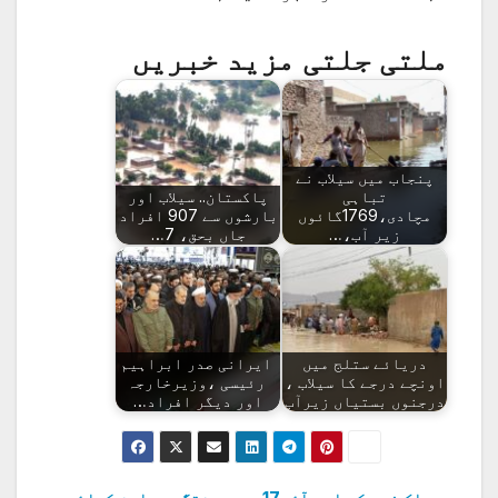
ملتی جلتی مزید خبریں
پنجاب میں سیلاب نے
تباہی
پاکستان.. سیلاب اور
مچادی،1769گائوں
بارشوں سے 907 افراد
زیر آب،…
جاں بحق، 7…
دریائے ستلج میں
ایرانی صدر ابراہیم
اونچے درجے کا سیلاب ،
رئیسی ،وزیرخارجہ
درجنوں بستیاں زیرآب
اور دیگر افراد…