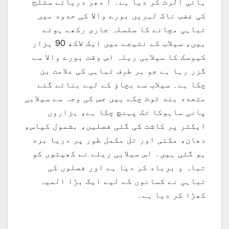
ہائی الرٹ کر دیا ہے۔ ا دھر دریائے ستلج
کی غضب ناک لہریں بورے والا کی حدود میں
تباہی مچانے کا سلسلہ جاری رکھے ہوئے
ہیں، سیلاب کے نتیجے میں ایک لاکھ 90 ہزار
کیوسک کا سیلابی ریلہ اس وقت بورے والا سے
گزر رہا ہے جو ہر طرف تباہی کی علامت بن
چکا ہے۔ سیلاب سے بچاؤ کے لیے بنائے گئے
متعدد بند ٹوٹ چکے ہیں جس کی وجہ سے سیلابی
پانی ساہوکا تک پہنچ چکا ہے، ہزاروں
ایکٹر پر کاشت کی گئی فصلیں، بشمول کپاس،
دھان، مکئی اور تل مکمل طور پر دریا برد
ہو گئی ہیں۔ اس سیلابی ریلے نے کھیتوں کو
تباہ و برباد کر دیا ہے اور فصلوں کی
تباہی نے کسانوں کے لیے ایک بڑا المیہ
کھڑا کر دیا ہے۔