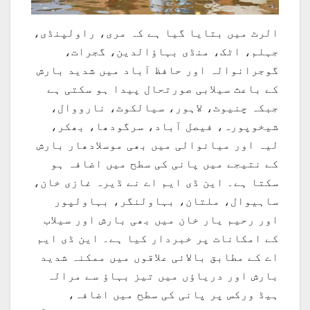
الرٹ میں بتایا گیا ہے کہ مری، راولپنڈی،
جہلم، اٹک، منڈی بہاؤالدین، گجرات،
گوجرانوالہ اور حافظ آباد میں شدید بارش
کے باعث سیلابی صورتحال پیدا ہو سکتی ہے
جبکہ چنیوٹ، لاہور، سیالکوٹ، نارووال،
شیخوپورہ، فیصل آباد، سرگودھا، بھکر،
لیہ اور میانوالی میں بھی موسلادھار بارش
کے نتیجے میں پانی کی سطح میں اضافہ ہو
سکتا ہے۔ این ڈی ایم اے نے ڈیرہ غازی خان،
ساہیوال، ملتان، بہاولنگر، بہاولپور
اور رحیم یار خان میں بھی بارش اور سیلاب
کے امکانات پر خبردار کیا ہے۔ این ڈی ایم
اے کے مطابق بالائی علاقوں میں ممکنہ شدید
بارش اور دریاؤں میں تیز بہاؤ سے مرالہ
ہیڈ ورکس پر پانی کی سطح میں اضافہ،