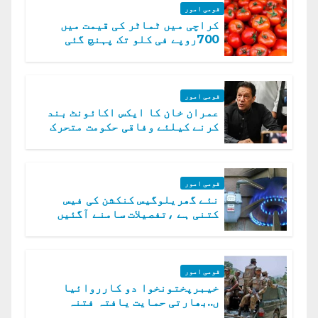
قومی امور
کراچی میں ٹماٹر کی قیمت میں
700روپے فی کلو تک پہنچ گئی
قومی امور
عمران خان کا ایکس اکائونٹ بند
کرنے کیلئے وفاقی حکومت متحرک
قومی امور
نئے گھریلوگیس کنکشن کی فیس
کتنی ہے ،تفصیلات سامنے آگئیں
قومی امور
خیبرپختونخوا دو کارروائیا
ں..بھارتی حمایت یافتہ فتنہ
الخوارج کے 31 دہشت گرد ہلاک