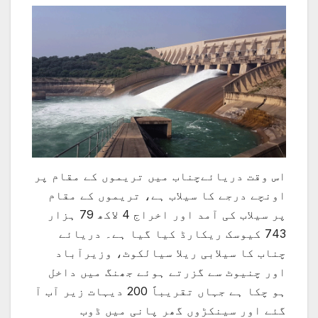
اس وقت دریائےچناب میں تریموں کے مقام پر
اونچے درجے کا سیلاب ہے، تریموں کے مقام
پر سیلاب کی آمد اور اخراج 4 لاکھ 79 ہزار
743 کیوسک ریکارڈ کیا گیا ہے۔ دریائے
چناب کا سیلابی ریلا سیالکوٹ، وزیرآباد
اور چنیوٹ سے گزرتے ہوئے جھنگ میں داخل
ہو چکا ہے جہاں تقریباً 200 دیہات زیر آب آ
گئے اور سینکڑوں گھر پانی میں ڈوب