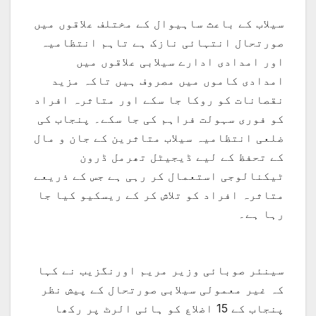
سیلاب کے باعث ساہیوال کے مختلف علاقوں میں
صورتحال انتہائی نازک ہے تاہم انتظامیہ
اور امدادی ادارے سیلابی علاقوں میں
امدادی کاموں میں مصروف ہیں تاکہ مزید
نقصانات کو روکا جا سکے اور متاثرہ افراد
کو فوری سہولت فراہم کی جا سکے۔ پنجاب کی
ضلعی انتظامیہ سیلاب متاثرین کے جان و مال
کے تحفظ کے لیے ڈیجیٹل تھرمل ڈرون
ٹیکنالوجی استعمال کر رہی ہے جس کے ذریعے
متاثرہ افراد کو تلاش کر کے ریسکیو کیا جا
رہا ہے۔
سینئر صوبائی وزیر مریم اورنگزیب نے کہا
کہ غیر معمولی سیلابی صورتحال کے پیش نظر
پنجاب کے 15 اضلاع کو ہائی الرٹ پر رکھا