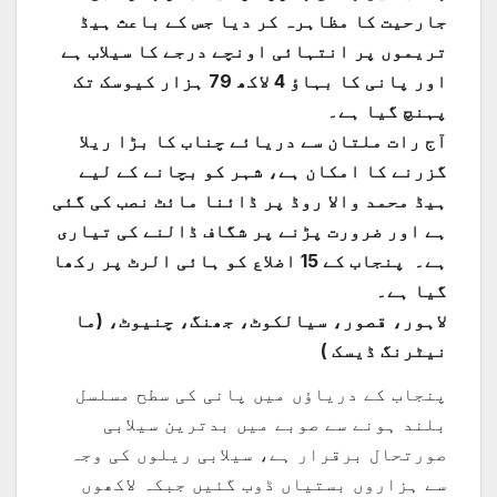
جارحیت کا مظاہرہ کر دیا جس کے باعث ہیڈ
تریموں پر انتہائی اونچے درجے کا سیلاب ہے
اور پانی کا بہاؤ 4 لاکھ 79 ہزار کیوسک تک
پہنچ گیا ہے۔
آج رات ملتان سے دریائے چناب کا بڑا ریلا
گزرنے کا امکان ہے، شہر کو بچانے کے لیے
ہیڈ محمد والا روڈ پر ڈائنا مائٹ نصب کی گئی
ہے اور ضرورت پڑنے پر شگاف ڈالنے کی تیاری
ہے۔ پنجاب کے 15 اضلاع کو ہائی الرٹ پر رکھا
گیا ہے۔
لاہور، قصور، سیالکوٹ، جھنگ، چنیوٹ، (ما
نیٹرنگ ڈیسک )
پنجاب کے دریاؤں میں پانی کی سطح مسلسل
بلند ہونے سے صوبے میں بدترین سیلابی
صورتحال برقرار ہے، سیلابی ریلوں کی وجہ
سے ہزاروں بستیاں ڈوب گئیں جبکہ لاکھوں