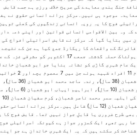
ئے۔ یہ حملہ 10 اکتوبر سنہ2025 سے نافذ جنگ بندی معاہدے کی صریح خلاف ورزی ہے جسے قابض
عاہدہ موجود ہی نہیں۔مرکز برائے انسانی حقوق نے ہف
رائیلی فوج کا یہ رویہ انسانی زندگیوں کی کھلی توہین
 کہ وہ بین الاقوامی انسانی قوانین اور اپنی ذمہ دار
ن میں بتایا گیا کہ مرکز نے قابض اسرائیلی افواج کی 
عد سے اب تک 129 حملوں اور فائرنگ کے واقعات کا ریکارڈ جمع کیا ہے جن کے نتیج
34 فلسطینی شہید اور 122 زخمی ہوئے۔ سب سے ہولناک حملہ گذشتہ جمعے 17 اکتوبر کو مشرقی غ
یک عام شہری گاڑی کو نشانہ بنایا جو ابو شعبان خاندا
افراد کو لے جا رہی تھی۔گاڑی میں سوار تمام 11 افراد شہید ہوئے جن میں 7 معصوم بچے اور
شامل تھیں۔ شہدا میں ایہاب محمد ناصر ابو شعبان (38 سال)، رندہ
ایہاب ابو شعبان (13 سال)، جمانہ ایہاب ابو شعبان (10 سال)، ابراہیم ای
ایہاب ابو شعبان (5 سال)، سفیان شعبان، ان کی اہلیہ سمر محمد ناصر شعبان، کِرم سفیان شعبان (10
سال)، انس سفیان شعبان (8 سال) اور نسیمہ سفیان شعبان (12 سال) شامل ہیں۔مرکز برائے انسان
بھی طرح ضروری یا قابلِ جواز نہیں تھا۔ قابض فوج کا ی
 جا رہی تھی، ایک کمزور جواز ہے کیونکہ اسرائیلی فوج
 شناخت کر سکتے ہیں کہ یہ ایک شہری خاندان ہے جو اپنے 