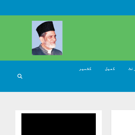
نٹ
کھیل
کشمیر