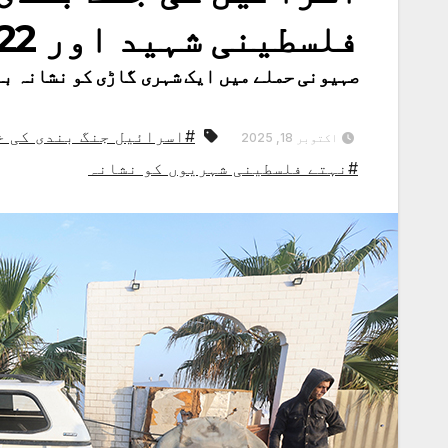
فلسطینی شہید اور 122 زخمی
صہیونی حملے میں ایک شہری گاڑی کو نشانہ بنایا گیا جس 
#اسرائیل جنگ بندی کی خل
اکتوبر 18, 2025
#نہتے فلسطینی شہریوں کو نشانہ