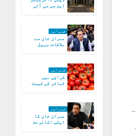
این سی سی آئی
اے کی بازیابی 3
روز کی مہلت
قومی امور
عمران خان سے
ملاقات. سہیل
آفریدی کی
درخواست پر
اعتراضات دور
قومی امور
کراچی میں
ٹماٹر کی قیمت
میں 700روپے فی
کلو تک پہنچ گئی
ے
قومی امور
عمران خان کا
ایکس اکائونٹ
بند کرنے کیلئے
وفاقی حکومت
فراد