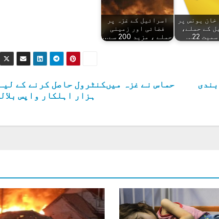
خان یونس پر
اسرائیل کے غزہ پر
ل کے حملے،
فضائی اور زمینی
میت 22…
حملے ، مزید 200 سے…
گ بندی
ہزار اہلکار واپس بلال