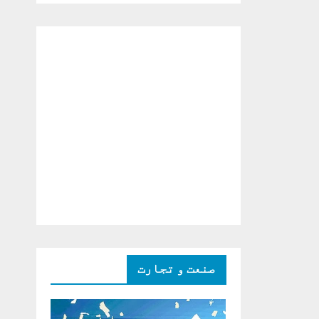
دو ٹوک حمایت پر
اظہار شکریہ)
صنعت و تجارت