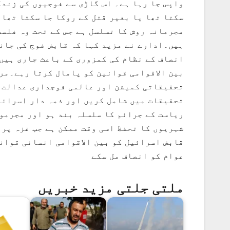
واپس جا رہا ہے۔ اس گاڑی سے فوجیوں کی زندگ
سکتا تھا یا بغیر قتل کے روکا جا سکتا تھا
مجرمانہ روش کا تسلسل ہے جس کے تحت وہ فلسط
ہیں۔ادارے نے مزید کہا کہ قابض فوج کی جانب
انصاف کے نظام کی کمزوری کے باعث جاری ہیں 
بین الاقوامی قوانین کو پامال کرتا رہے۔مر
تحقیقاتی کمیشن اور عالمی فوجداری عدالت س
تحقیقات میں شامل کریں اور ذمہ دار اسرائی
ریاست کے جرائم کا سلسلہ بند ہو اور مجرمو
شہریوں کا تحفظ اسی وقت ممکن ہے جب غزہ پر
قابض اسرائیل کو بین الاقوامی انسانی قوان
عوام کو انصاف مل سکے
ملتی جلتی مزید خبریں