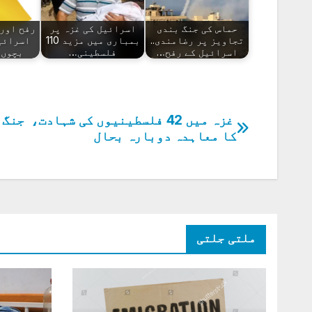
حماس کی جنگ بندی
اسرائیل کی غزہ پر
رفح اور 
تجاویز پر رضامندی..
بمباری میں مزید 110
اسرائی
اسرائیل کے رفح…
فلسطینی…
بچوں س
غزہ میں 42 فلسطینیوں کی شہادت، جن
پوسٹوں
کا معاہدہ دوبارہ بحال
کی
نیویگیشن
ملتی جلتی