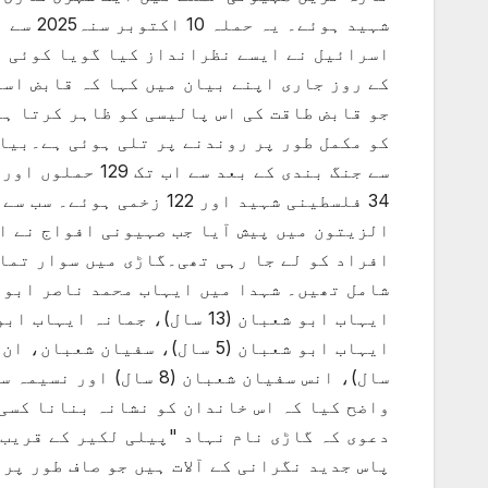
شہید ہو
اسرائیل نے ایسے نظرانداز کیا گویا کوئی م
کے روز جاری اپنے بیان میں کہا کہ قابض اس
جو قابض طاقت کی اس پالیسی کو ظاہر کرتا ہے
کو مکمل طور پر روندنے پر تلی ہوئی ہے۔بیا
سے جنگ بندی کے ب
الزیتون میں پیش آیا جب صہیونی افواج نے ا
واضح کیا کہ اس خاندان کو نشانہ بنانا کسی 
دعوی کہ گاڑی نام نہاد "پیلی لکیر کے قریب
پاس جدید نگرانی کے آلات ہیں جو صاف طور پر