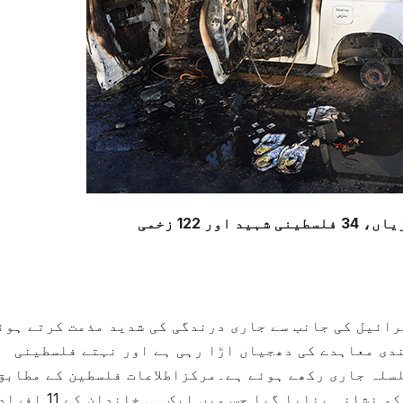
رائیل کی جانب سے جاری درندگی کی شدید مذمت کرتے ہوئ
ندی معاہدے کی دھجیاں اڑا رہی ہے اور نہتے فلسطینی
لسلہ جاری رکھے ہوئے ہے۔مرکزاطلاعات فلسطین کے مطابق
تازہ ترین صہیونی حملے میں ایک شہری گاڑی کو نشانہ بنایا گیا جس میں ایک ہی خاندان کے 11 ا