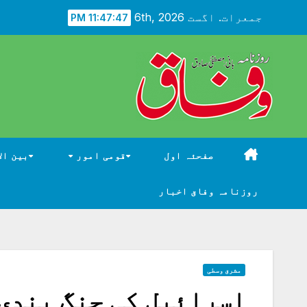
Ski
جمعرات. اگست 6th, 2026
11:47:48 PM
t
conten
صفحئہ اول
قومی امور
بین ال
روزنامہ وفاق اخبار
مشرق وسطی