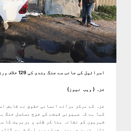
اسرائیل کی جانب سے جنگ بندی کی 129 خلاف ورزیاں، 34 فلسطینی شہید اور 122 زخمی
غزہ ( ویب نیوز)
غزہ کے مرکز برائے انسانی حقوق نے قابض اس
کہا ہے کہ صہیونی قبضے کی فوج مسلسل جنگ ب
شہریوں کو نشانہ بنا کر ظلم و بربریت کا س