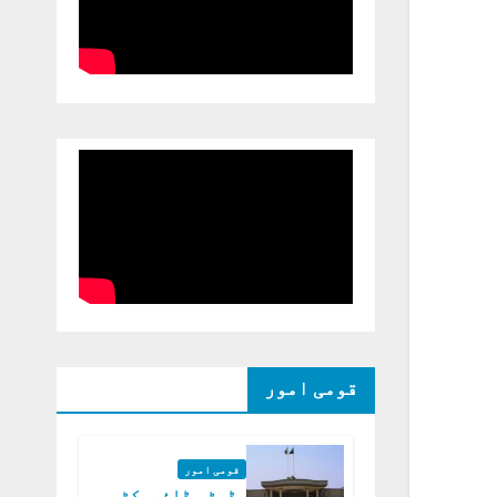
قومی امور
قومی امور
ڈپٹی ڈائریکٹر