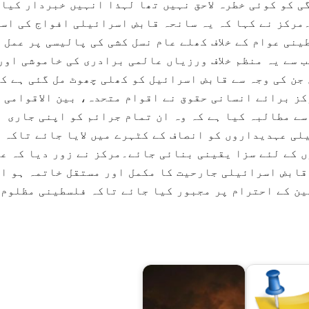
ی کو کوئی خطرہ لاحق نہیں تھا لہذا انہیں خبردار کیا 
۔مرکز نے کہا کہ یہ سانحہ قابض اسرائیلی افواج کی اس
ینی عوام کے خلاف کھلے عام نسل کشی کی پالیسی پر عمل 
 سے یہ منظم خلاف ورزیاں عالمی برادری کی خاموشی اور
جن کی وجہ سے قابض اسرائیل کو کھلی چھوٹ مل گئی ہے کہ
کز برائے انسانی حقوق نے اقوام متحدہ، بین الاقوامی
ے مطالبہ کیا ہے کہ وہ ان تمام جرائم کو اپنی جاری
لی عہدیداروں کو انصاف کے کٹہرے میں لایا جائے تاکہ 
ں کے لئے سزا یقینی بنائی جائے۔مرکز نے زور دیا کہ ع
 قابض اسرائیلی جارحیت کا مکمل اور مستقل خاتمہ ہو ا
ین کے احترام پر مجبور کیا جائے تاکہ فلسطینی مظلوم