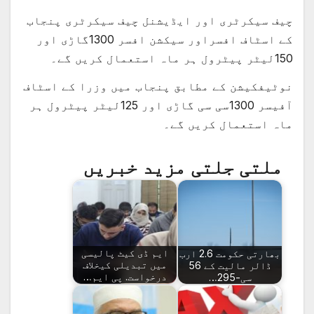
چیف سیکرٹری اور ایڈیشنل چیف سیکرٹری پنجاب
کے اسٹاف افسراور سیکشن افسر 1300گاڑی اور
150لیٹر پیٹرول ہر ماہ استعمال کریں گے۔
نوٹیفکیشن کے مطابق پنجاب میں وزرا کے اسٹاف
آفیسر 1300سی سی گاڑی اور 125لیٹر پیٹرول ہر
ماہ استعمال کریں گے۔
ملتی جلتی مزید خبریں
بھارتی حکومت 2.6 ارب
ایم ڈی کیٹ پالیسی
ڈالر مالیت کے 56
میں تبدیلی کیخلاف
سی-295…
درخواست. پی ایم…