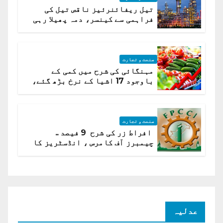
تیل ریفائنرئیز ناقص تیل کی
فراہمی سے کینسر، دمہ پھیلا رہی
ہیں قائمہ کمیٹی میں انکشاف
صنعت و تجارت
مہنگائی کی شرح میں کمی کے
باوجود 17 اشیا کے نرخ بڑھ گئے،
ادارہ شماریات
صنعت و تجارت
افراط زر کی شرح 9 فیصد ..
چیمبرز آف کامرس ، انڈسٹریز کا
شرح سود میں کمی کا مطالبہ
عدلیہ