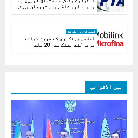
انٹرنیٹ بندش سے متعلق خبریں بے
بنیاد اور غلط ہیں۔ ترجمان پی ٹی
اے
ٹیلی کام و انٹرنٹ
اسلامی بینکاری کے فروغ کیلئے
موبی لنک بینک میں 20 ملین
امریکی ڈالر کی سرمایہ کاری
بین الاقوامی