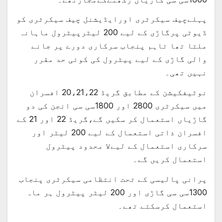
پہلےچیف سیکرٹری اورایڈیشنل چیف سیکرٹری کو
ڈیوٹی پرگاڑی کے لیے 200 لیٹرپیٹرول ماہانہ
ملتا تھا تاہم پنجاب سرکاری دورے پر جانے
والی گاڑی کے لیے پیٹرول کی کوئی حد مقرر
نہیں تھی۔
نوٹیفکیشن کے مطابق گریڈ 20،21،22 افسران
میں سیکرٹری 2800 اور 1800سی سی انجن کی دو
گاڑیاں استعمال کر سکیں گے،گریڈ 22 اور 21 کے
افسران ذاتی استعمال کے لیے 200 لیٹر اور
سرکاری استعمال کے لیےلا محدود پیٹرول
استعمال کریں گے۔
پرانی پالیسی کے تحت انتظامی سیکرٹری پنجاب
1300سی سی گاڑی اور 200 لیٹر پیٹرول ہر ماہ
استعمال کرسکتے تھے۔