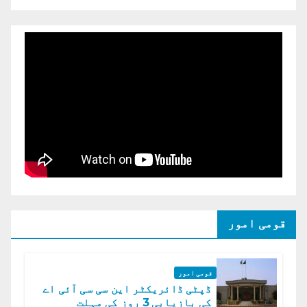
قومی امور
قومی امور
ڈپٹی ڈائریکٹر این سی سی آئی اے
کی بازیابی 3 روز کی مہلت