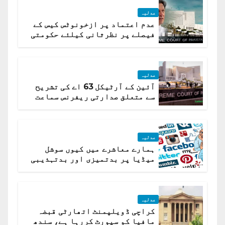
عدلیہ
عدم اعتماد پر ازخونوٹس کیس کے
فیصلے پر نظرثانی کیلئے حکومتی
تیار درخواست دائر نہ ہوسکی
عدلیہ
آئین کے آرٹیکل 63 اے کی تشریح
سے متعلق صدارتی ریفرنس سماعت
کیلئے مقرر
عدلیہ
ہمارے معاشرے میں کیوں سوشل
میڈیا پر بدتمیزی اور بدتہذیبی
ہے؟ اسلام آباد ہائیکورٹ
عدلیہ
کراچی ڈویلپمنٹ اتھارٹی قبضہ
مافیا کو سپورٹ کررہا ہے، سندھ