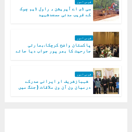
قومی امور
سی ڈی اے آپریشن ، راول ڈیم چوک
کے قریب مدنی مسجدشہید
قومی امور
پاکستان واضح کرچکا.بھارتی
جارحیت کا بھر پور جواب دیا جائے
گا.سید عاصم منیر
قومی امور
شہبازشریف او ایرانی صدرکے
درمیان ون آن ون ملاقات ( جنگ میں
دو ٹوک حمایت پر اظہار شکریہ)