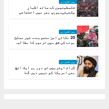
بین الاقوامی
فلسطینیوں کے ساتھ اظہارِ
یکجہتی..یورپ بھر میں احتجاجی
لہر پھیل گئی
بین الاقوامی
20 نکاتی امن منصوبے…. غیر مسلح
ہونے کی شق میں ترمیم کا مطالبہ
بین الاقوامی
گرام ایئربیس تو دور ہم ایک انچ
بھی امریکا کو نہیں دیں گے:
افغانستان کا دو ٹوک مؤقف