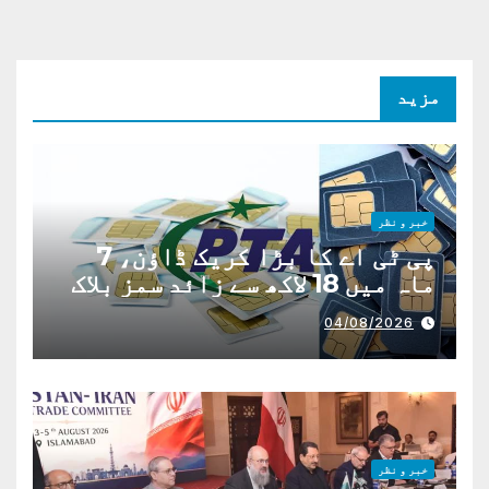
مزید
خبر و نظر
پی ٹی اے کا بڑا کریک ڈاؤن، 7
ماہ میں 18 لاکھ سے زائد سمز بلاک
04/08/2026
خبر و نظر