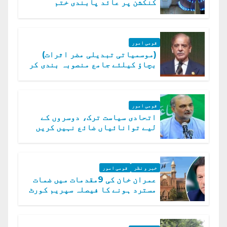
کنکشن پر عائد پابندی ختم
قومی امور
(موسمیاتی تبدیلی مضر اثرات)
بچاؤ کیلئے جامع منصوبہ بندی کر
رہے ہیں: وزیراعظم
قومی امور
اتحادی سیاست ترک، دوسروں کے
لیے توانائیاں ضائع نہیں کریں
گے، حافظ نعیم الرحمن
خبر و نظر
قومی امور
عمران خان کی 9مقدمات میں ضمات
مسترد ہونے کا فیصلہ سپریم کورٹ
میں چیلنج