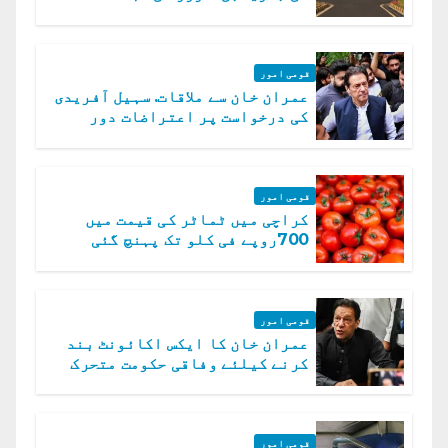
قومی امور
عمران خان سے ملاقات. سہیل آفریدی
کی درخواست پر اعتراضات دور
قومی امور
کراچی میں ٹماٹر کی قیمت میں
700روپے فی کلو تک پہنچ گئی
قومی امور
عمران خان کا ایکس اکائونٹ بند
کرنے کیلئے وفاقی حکومت متحرک
قومی امور