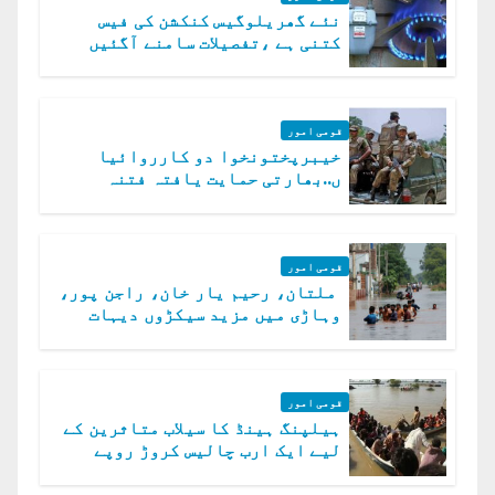
نئے گھریلوگیس کنکشن کی فیس
کتنی ہے ،تفصیلات سامنے آگئیں
قومی امور
خیبرپختونخوا دو کارروائیا
ں..بھارتی حمایت یافتہ فتنہ
الخوارج کے 31 دہشت گرد ہلاک
قومی امور
ملتان، رحیم یار خان، راجن پور،
وہاڑی میں مزید سیکڑوں دیہات
ڈوب گئے
قومی امور
ہیلپنگ ہینڈ کا سیلاب متاثرین کے
لیے ایک ارب چالیس کروڑ روپے
امداد کا اعلان