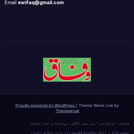
Email
ewifaq@gmail.com
Proudly powered by WordPress
|
Theme: News Live by
.
Themeansar
صفحئہ اول
قومی امور
بین الاقوامی
صنعت و تجارت
صحت
ٹیلی کام و انٹرنٹ
کھیل
کشمیر
روزنامہ وفاق اخبار