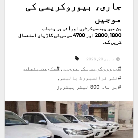
جاری، بیوروکریسی کی
موجیں
جن میں چیف سیکرٹری اورآئی جی پنجاب
2800،1800 اور 4700 سی سی کی گاڑیاں استعمال
کریں گے۔
فروری 20, 2026
#بیوروکریسی کی موجیں
,
#حکومت پنجاب
,
#نئی ٹرانسپورٹ پالیسی
,
#ہر ماہ 800 لیٹر پیٹرول