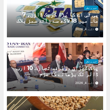
خبر و نظر
پی ٹی اے کا بڑا کریک ڈاؤن، 7
ماہ میں 18 لاکھ سے زائد سمز بلاک
اگست 4, 2026
خبر و نظر
پاک ایران دوطرفہ تجارت 10 ارب
ڈالر تک بڑھانے کا عزم
اگست 4, 2026