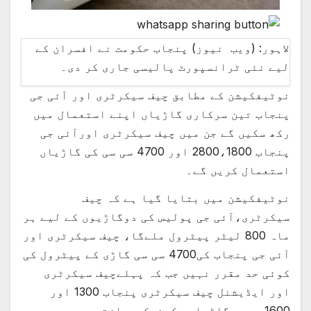
لاہور: (ویب نیوز) پنجاب حکومت نے افسران کے
لیے نئی ٹرانسپورٹ پالیسی جاری کر دی۔
نوٹیفکیشن کے مطابق چیف سیکرٹری اور آئی جی
پنجاب تین سرکاری گاڑیاں اپنے استعمال میں
رکھ سکیں گے جن میں چیف سیکرٹری اورآئی جی
پنجاب 2800،1800 اور 4700 سی سی کی گاڑیاں
استعمال کریں گے۔
نوٹیفکیشن میں بتایا گیا ہے کہ چیف
سیکرٹری،آئی جی پولیس کی دوگاڑیوں کے لیے ہر
ماہ 800 لیٹر پیٹرول ملےگا، چیف سیکرٹری اور
آئی جی پنجاب کی4700 سی سی گاڑی کے پیٹرول کی
کوئی حد مقرر نہیں جب کہ پہلےچیف سیکرٹری
اور ایڈیشنل چیف سیکرٹری پنجاب 1300 اور
1600سی سی گاڑیاں رکھنےکےمجازتھے۔