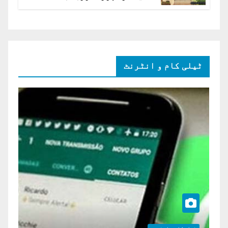
ہائی کورٹ برہم
ٹیلی کام و انٹرنٹ