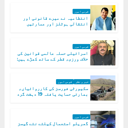
قومی امور
انتظامیہ نے میرے قانونی اور
انتقالی ہوٹلز اور عمارتیں
مسمار کر دیں، ملک صدیق
قومی امور
اسرائیلی حملہ عالمی قوانین کی
خلاف ورزی، قطر کے ساتھ کھڑے ہیں:
دفتر خارجہ
خبر و نظر
قومی امور
سکیورٹی فورسز کی کارروائیاں،
بھارتی حمایت یافتہ 19 دہشت گرد
ہلاک
قومی امور
گھریلو استعمال کیلئے نئے گیسز