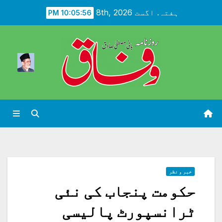
Ski
ہفتہ. اگست 8th, 2026
10:05:58 PM
t
conten
خبر و نظر
حکومت پنجاب کی نئی
ٹرانسپورٹ پالیسی