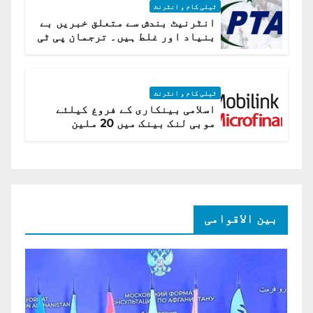
ٹیلی کام و انٹرنٹ
انٹرنیٹ بندش سے متعلق خبریں بے
بنیاد اور غلط ہیں۔ ترجمان پی ٹی
اے
ٹیلی کام و انٹرنٹ
اسلامی بینکاری کے فروغ کیلئے
موبی لنک بینک میں 20 ملین
امریکی ڈالر کی سرمایہ کاری
بین الاقوامی