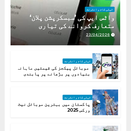
ٹیلی کام و انٹرنٹ
واٹس ایپ کی ’سبسکرپشن پلان‘
متعارف کروانے کی تیاری
23/04/2026
ٹیلی کام و انٹرنٹ
موبائل پیکجز کی قیمتیں ماہانہ
بنیادوں پر بڑھانے پر پابندی
ٹیلی کام و انٹرنٹ
پاکستان میں بہترین موبائل نیٹ
ورکس 2025