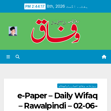
Ski
ہفتہ. اگست 8th, 2026
2:44:19 PM
t
conten
روزنامہ وفاق اخبار راولپنڈی
e-Paper – Daily Wifaq
– Rawalpindi – 02-06-