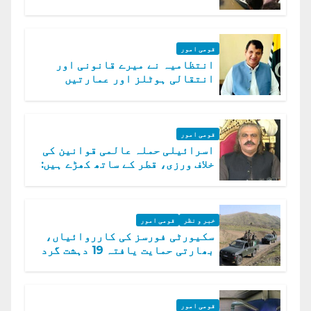
امداد کا اعلان
قومی امور
انتظامیہ نے میرے قانونی اور
انتقالی ہوٹلز اور عمارتیں
مسمار کر دیں، ملک صدیق
قومی امور
اسرائیلی حملہ عالمی قوانین کی
خلاف ورزی، قطر کے ساتھ کھڑے ہیں:
دفتر خارجہ
خبر و نظر
قومی امور
سکیورٹی فورسز کی کارروائیاں،
بھارتی حمایت یافتہ 19 دہشت گرد
ہلاک
قومی امور