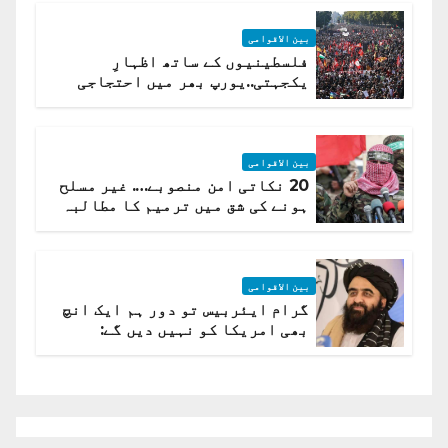
بین الاقوامی
فلسطینیوں کے ساتھ اظہارِ
یکجہتی..یورپ بھر میں احتجاجی
لہر پھیل گئی
بین الاقوامی
20 نکاتی امن منصوبے…. غیر مسلح
ہونے کی شق میں ترمیم کا مطالبہ
بین الاقوامی
گرام ایئربیس تو دور ہم ایک انچ
بھی امریکا کو نہیں دیں گے:
افغانستان کا دو ٹوک مؤقف