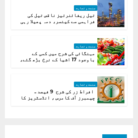
صنعت و تجارت
تیل ریفائنرئیز ناقص تیل کی
فراہمی سے کینسر، دمہ پھیلا رہی
ہیں قائمہ کمیٹی میں انکشاف
صنعت و تجارت
مہنگائی کی شرح میں کمی کے
باوجود 17 اشیا کے نرخ بڑھ گئے،
ادارہ شماریات
صنعت و تجارت
افراط زر کی شرح 9 فیصد ..
چیمبرز آف کامرس ، انڈسٹریز کا
شرح سود میں کمی کا مطالبہ