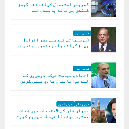
گھریلو استعمال کیلئے نئے گیسز
کنکشن پر عائد پابندی ختم
قومی امور
(موسمیاتی تبدیلی مضر اثرات)
بچاؤ کیلئے جامع منصوبہ بندی کر
رہے ہیں: وزیراعظم
قومی امور
اتحادی سیاست ترک، دوسروں کے
لیے توانائیاں ضائع نہیں کریں
گے، حافظ نعیم الرحمن
خبر و نظر
قومی امور
عمران خان کی 9مقدمات میں ضمات
مسترد ہونے کا فیصلہ سپریم کورٹ
میں چیلنج