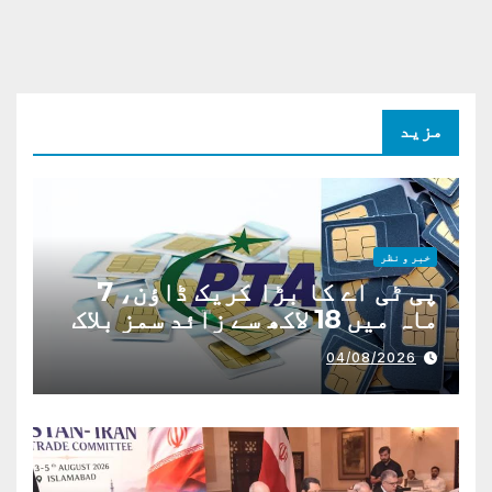
مزید
خبر و نظر
پی ٹی اے کا بڑا کریک ڈاؤن، 7
ماہ میں 18 لاکھ سے زائد سمز بلاک
04/08/2026