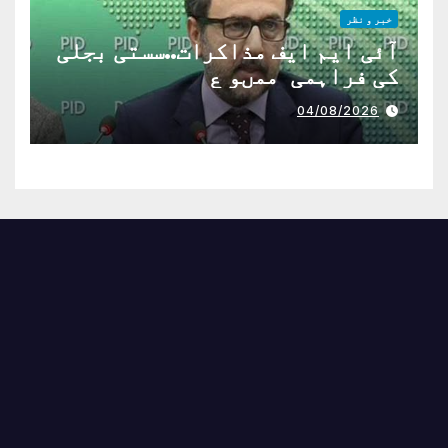
خبر و نظر
آئی ایم ایف مذاکرات..سستی بجلی
کی فراہمی ممںو ع
04/08/2026