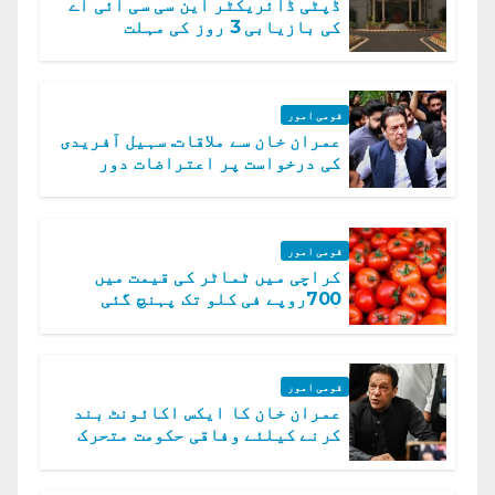
ڈپٹی ڈائریکٹر این سی سی آئی اے
کی بازیابی 3 روز کی مہلت
قومی امور
عمران خان سے ملاقات. سہیل آفریدی
کی درخواست پر اعتراضات دور
قومی امور
کراچی میں ٹماٹر کی قیمت میں
700روپے فی کلو تک پہنچ گئی
قومی امور
عمران خان کا ایکس اکائونٹ بند
کرنے کیلئے وفاقی حکومت متحرک