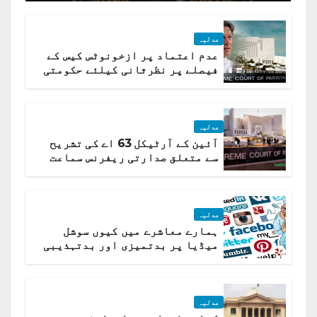
عدلیہ
عدم اعتماد پر ازخونوٹس کیس کے
فیصلے پر نظرثانی کیلئے حکومتی
تیار درخواست دائر نہ ہوسکی
عدلیہ
آئین کے آرٹیکل 63 اے کی تشریح
سے متعلق صدارتی ریفرنس سماعت
کیلئے مقرر
عدلیہ
ہمارے معاشرے میں کیوں سوشل
میڈیا پر بدتمیزی اور بدتہذیبی
ہے؟ اسلام آباد ہائیکورٹ
عدلیہ