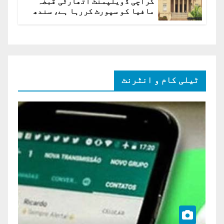
کراچی ڈویلپمنٹ اتھارٹی قبضہ
مافیا کو سپورٹ کررہا ہے، سندھ
ہائی کورٹ برہم
ٹیلی کام و انٹرنٹ