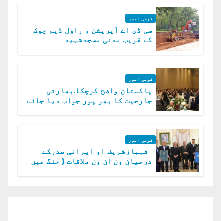
قومی امور
سی ڈی اے آپریشن ، راول ڈیم چوک
کے قریب مدنی مسجدشہید
قومی امور
پاکستان واضح کرچکا.بھارتی
جارحیت کا بھر پور جواب دیا جائے
گا.سید عاصم منیر
قومی امور
شہبازشریف او ایرانی صدرکے
درمیان ون آن ون ملاقات ( جنگ میں
دو ٹوک حمایت پر اظہار شکریہ)