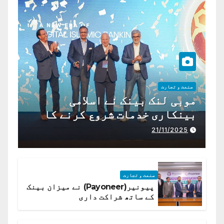
صنعت و تجارت
موبی لنک بینک نے اسلامی
بینکاری خدمات شروع کرنے کا
اعلان کیا ہے،
21/11/2025
صنعت و تجارت
پیونیر(Payoneer) نے میزان بینک
کے ساتھ شراکت داری