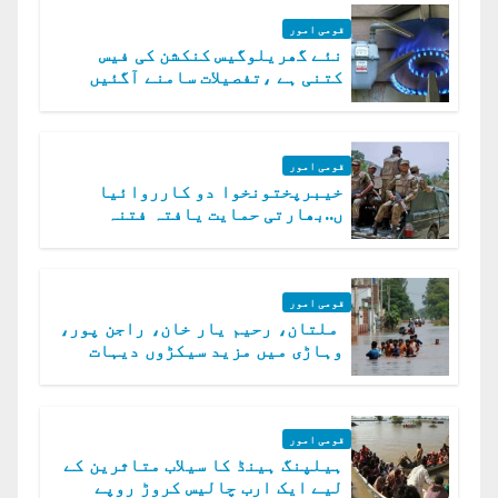
قومی امور
نئے گھریلوگیس کنکشن کی فیس
کتنی ہے ،تفصیلات سامنے آگئیں
قومی امور
خیبرپختونخوا دو کارروائیا
ں..بھارتی حمایت یافتہ فتنہ
الخوارج کے 31 دہشت گرد ہلاک
قومی امور
ملتان، رحیم یار خان، راجن پور،
وہاڑی میں مزید سیکڑوں دیہات
ڈوب گئے
قومی امور
ہیلپنگ ہینڈ کا سیلاب متاثرین کے
لیے ایک ارب چالیس کروڑ روپے