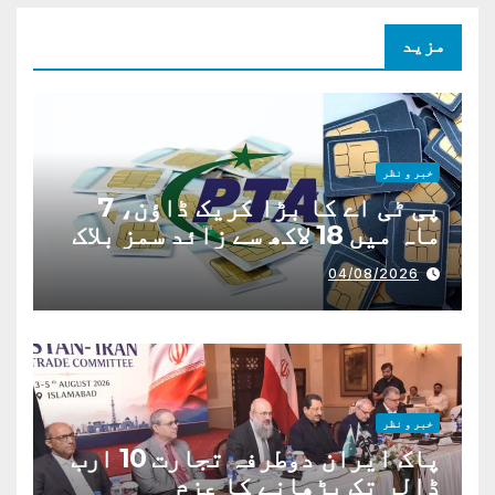
مزید
خبر و نظر
پی ٹی اے کا بڑا کریک ڈاؤن، 7
ماہ میں 18 لاکھ سے زائد سمز بلاک
04/08/2026
خبر و نظر
پاک ایران دوطرفہ تجارت 10 ارب
ڈالر تک بڑھانے کا عزم