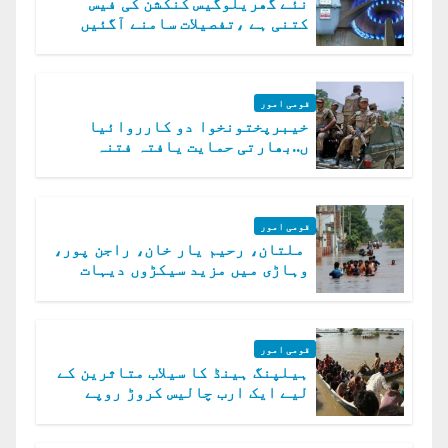
نئے گھریلوگیس کنکشن کی فیس
کتنی ہے ،تفصیلات سامنے آگئیں
قومی امور
خیبرپختونخوا دو کارروائیا
ں..بھارتی حمایت یافتہ فتنہ
الخوارج کے 31 دہشت گرد ہلاک
قومی امور
ملتان، رحیم یار خان، راجن پور،
وہاڑی میں مزید سیکڑوں دیہات
ڈوب گئے
قومی امور
ہیلپنگ ہینڈ کا سیلاب متاثرین کے
لیے ایک ارب چالیس کروڑ روپے
امداد کا اعلان