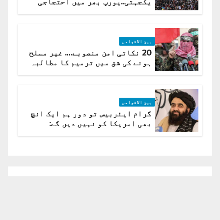
یکجہتی..یورپ بھر میں احتجاجی
لہر پھیل گئی
بین الاقوامی
20 نکاتی امن منصوبے…. غیر مسلح
ہونے کی شق میں ترمیم کا مطالبہ
بین الاقوامی
گرام ایئربیس تو دور ہم ایک انچ
بھی امریکا کو نہیں دیں گے:
افغانستان کا دو ٹوک مؤقف