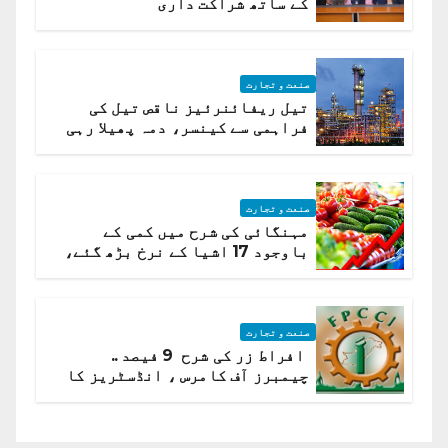
کے ساتھ شراکت داری
صنعت و تجارت
تیل ریفائنرئیز ناقص تیل کی
فراہمی سے کینسر، دمہ پھیلا رہی
ہیں قائمہ کمیٹی میں انکشاف
صنعت و تجارت
مہنگائی کی شرح میں کمی کے
باوجود 17 اشیا کے نرخ بڑھ گئے،
ادارہ شماریات
صنعت و تجارت
افراط زر کی شرح 9 فیصد ..
چیمبرز آف کامرس ، انڈسٹریز کا
شرح سود میں کمی کا مطالبہ