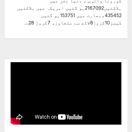
کورونا وائرس ، دنیا بھر میں
ہلاکتیں2167092ہو گئیں امریکہ میں ہلاکتیں
435452،بھارت میں 153751ہو گئیں
کیسز10کروڑ8لاکھ سے متجاوز، 7کروڑ 28…