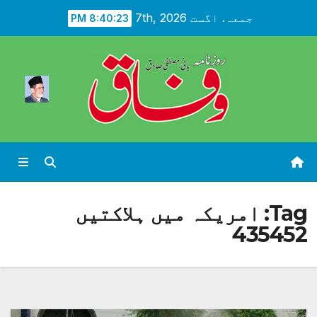
Ski
جمعہ. اگست 7th, 2026
8:40:24 PM
t
conten
Tag:
امریکہ میں ہلاکتیں
435452