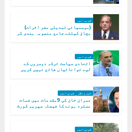
قومی امور
(موسمیاتی تبدیلی مضر اثرات)
بچاؤ کیلئے جامع منصوبہ بندی کر
رہے ہیں: وزیراعظم
قومی امور
اتحادی سیاست ترک، دوسروں کے
لیے توانائیاں ضائع نہیں کریں
گے، حافظ نعیم الرحمن
خبر و نظر
قومی امور
عمران خان کی 9مقدمات میں ضمات
مسترد ہونے کا فیصلہ سپریم کورٹ
میں چیلنج
قومی امور