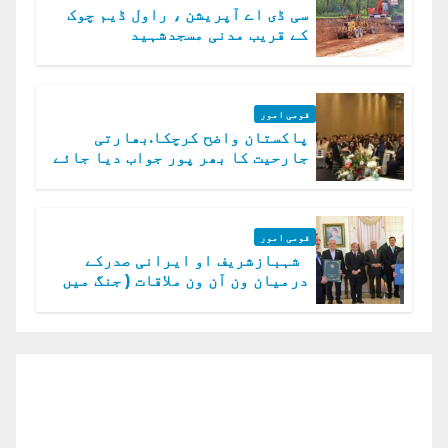
سی ڈی اے آپریشن ، راول ڈیم چوک
کے قریب مدنی مسجدشہید
قومی امور
پاکستان واضح کرچکا.بھارتی
جارحیت کا بھر پور جواب دیا جائے
گا.سید عاصم منیر
قومی امور
شہبازشریف او ایرانی صدرکے
درمیان ون آن ون ملاقات ( جنگ میں
دو ٹوک حمایت پر اظہار شکریہ)