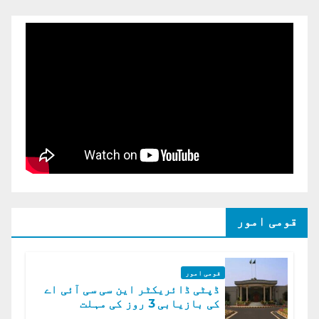
قومی امور
قومی امور
ڈپٹی ڈائریکٹر این سی سی آئی اے
کی بازیابی 3 روز کی مہلت