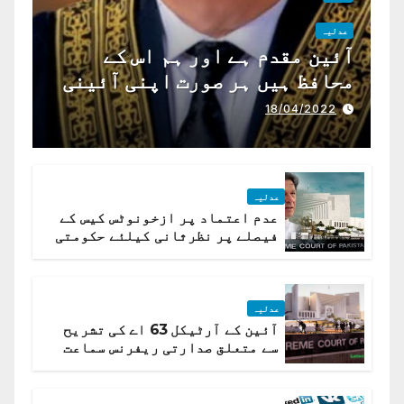
عدلیہ
آئین مقدم ہے اور ہم اس کے
محافظ ہیں ہر صورت اپنی آئینی
ذمہ داری ادا کرینگے ، چیف
18/04/2022
جسٹس پاکستان
عدلیہ
عدم اعتماد پر ازخونوٹس کیس کے
فیصلے پر نظرثانی کیلئے حکومتی
تیار درخواست دائر نہ ہوسکی
عدلیہ
آئین کے آرٹیکل 63 اے کی تشریح
سے متعلق صدارتی ریفرنس سماعت
کیلئے مقرر