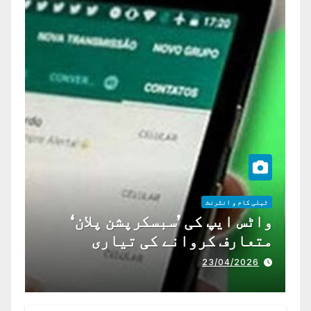
ٹیلی کام و انٹرنٹ
واٹس ایپ کی ’سبسکرپشن پلان‘
متعارف کروانے کی تیاری
23/04/2026