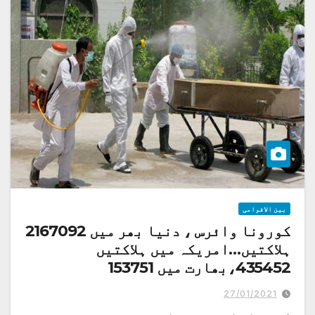
بین الاقوامی
کورونا وائرس ، دنیا بھر میں 2167092
ہلاکتیں…امریکہ میں ہلاکتیں
435452،بھارت میں 153751
27/01/2021