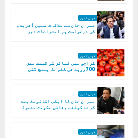
قومی امور
عمران خان سے ملاقات. سہیل آفریدی
کی درخواست پر اعتراضات دور
قومی امور
کراچی میں ٹماٹر کی قیمت میں
700روپے فی کلو تک پہنچ گئی
قومی امور
عمران خان کا ایکس اکائونٹ بند
کرنے کیلئے وفاقی حکومت متحرک
قومی امور