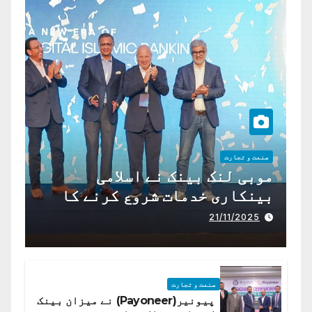
صنعت و تجارت
موبی لنک بینک نے اسلامی
بینکاری خدمات شروع کرنے کا
اعلان کیا ہے،
21/11/2025
صنعت و تجارت
پیونیر(Payoneer) نے میزان بینک