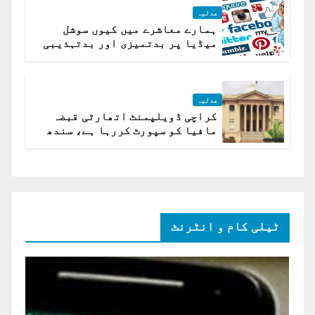
عدلیہ
ہمارے معاشرے میں کیوں سوشل
میڈیا پر بدتمیزی اور بدتہذیبی
ہے؟ اسلام آباد ہائیکورٹ
عدلیہ
کراچی ڈویلپمنٹ اتھارٹی قبضہ
مافیا کو سپورٹ کررہا ہے، سندھ
ہائی کورٹ برہم
ٹیلی کام و انٹرنٹ