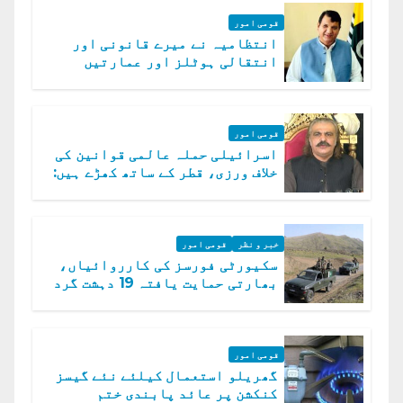
قومی امور
انتظامیہ نے میرے قانونی اور
انتقالی ہوٹلز اور عمارتیں
مسمار کر دیں، ملک صدیق
قومی امور
اسرائیلی حملہ عالمی قوانین کی
خلاف ورزی، قطر کے ساتھ کھڑے ہیں:
دفتر خارجہ
خبر و نظر
قومی امور
سکیورٹی فورسز کی کارروائیاں،
بھارتی حمایت یافتہ 19 دہشت گرد
ہلاک
قومی امور
گھریلو استعمال کیلئے نئے گیسز
کنکشن پر عائد پابندی ختم