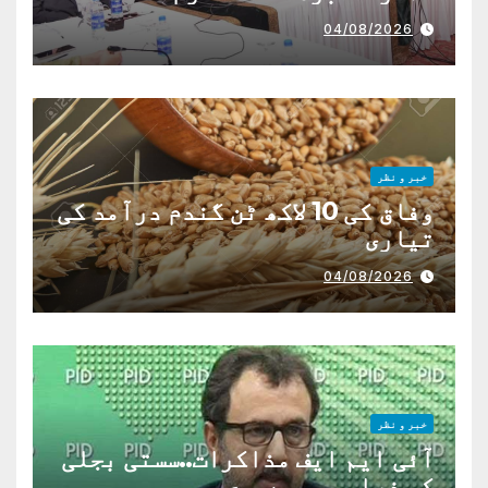
04/08/2026
خبر و نظر
وفاق کی 10 لاکھ ٹن گندم درآمد کی
تیاری
04/08/2026
خبر و نظر
آئی ایم ایف مذاکرات..سستی بجلی
کی فراہمی ممںو ع