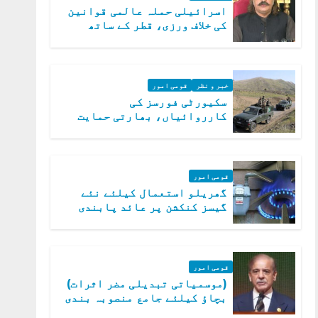
اسرائیلی حملہ عالمی قوانین
کی خلاف ورزی، قطر کے ساتھ
کھڑے ہیں: دفتر خارجہ
خبر و نظر
قومی امور
سکیورٹی فورسز کی
کارروائیاں، بھارتی حمایت
یافتہ 19 دہشت گرد ہلاک
قومی امور
گھریلو استعمال کیلئے نئے
گیسز کنکشن پر عائد پابندی
ختم
قومی امور
(موسمیاتی تبدیلی مضر اثرات)
بچاؤ کیلئے جامع منصوبہ بندی
کر رہے ہیں: وزیراعظم