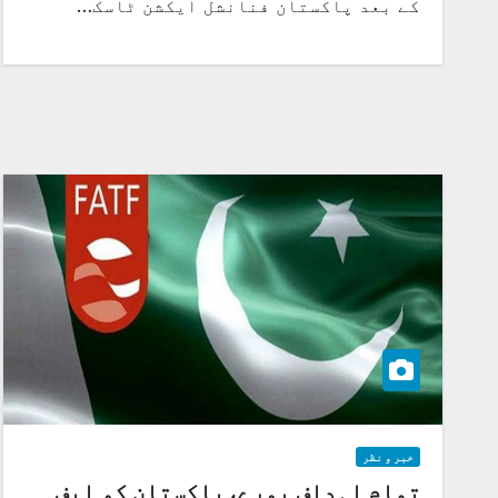
کے بعد پاکستان فنانشل ایکشن ٹاسک…
خبر و نظر
تمام اہداف پورے،پاکستان کو ایف