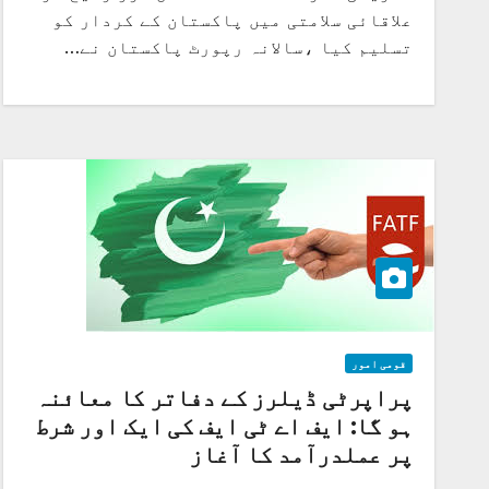
علاقائی سلامتی میں پاکستان کے کردار کو
تسلیم کیا ،سالانہ رپورٹ پاکستان نے…
قومی امور
پراپرٹی ڈیلرز کے دفاتر کا معائنہ
ہو گا: ایف اے ٹی ایف کی ایک اور شرط
پر عملدرآمد کا آغاز