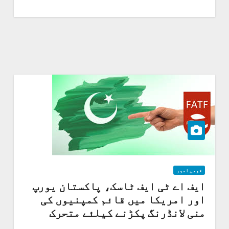
قومی امور
ایف اے ٹی ایف ٹاسک، پاکستان یورپ
اور امریکا میں قائم کمپنیوں کی
منی لانڈرنگ پکڑنے کیلئے متحرک