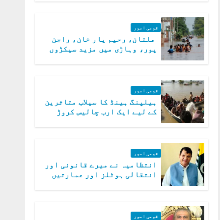
قومی امور
ملتان، رحیم یار خان، راجن
پور، وہاڑی میں مزید سیکڑوں
دیہات ڈوب گئے
قومی امور
ہیلپنگ ہینڈ کا سیلاب متاثرین
کے لیے ایک ارب چالیس کروڑ
روپے امداد کا اعلان
قومی امور
انتظامیہ نے میرے قانونی اور
انتقالی ہوٹلز اور عمارتیں
مسمار کر دیں، ملک صدیق
قومی امور