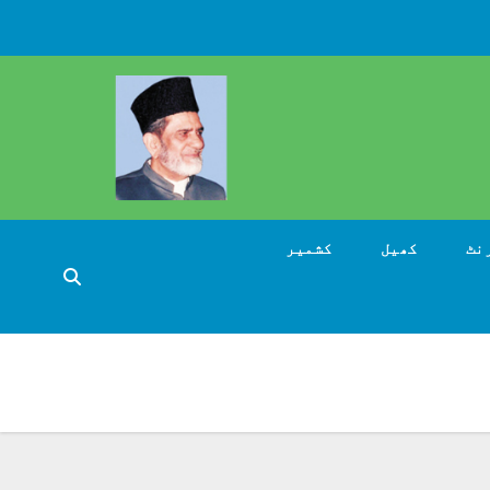
نٹ
کھیل
کشمیر