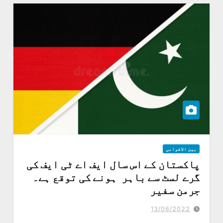
بین الاقوامی
پاکستان کے اس سال ایف اے ٹی ایف کی
گرے لسٹ سے باہر ہونے کی توقع ہے۔
جرمن سفیر
جرمنی بھارت کو بھی انسانی حقوق پر عملدرآمد کی یاددھانی کراتا رہتا
ہے،" جرمن سفیرمسٹر شلاگیک
13/06/2022