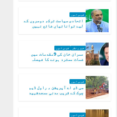
قومی امور
اتحادی سیاست ترک، دوسروں کے
لیے توانائیاں ضائع نہیں
کریں گے، حافظ نعیم الرحمن
خبر و نظر
قومی امور
عمران خان کی 9مقدمات میں
ضمات مسترد ہونے کا فیصلہ
سپریم کورٹ میں چیلنج
قومی امور
سی ڈی اے آپریشن ، راول ڈیم
چوک کے قریب مدنی مسجدشہید
قومی امور