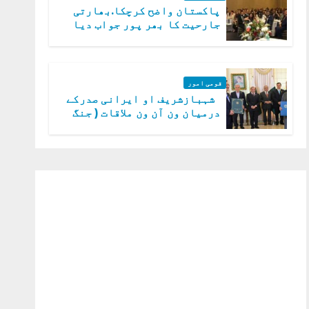
پاکستان واضح کرچکا.بھارتی
جارحیت کا بھر پور جواب دیا
جائے گا.سید عاصم منیر
قومی امور
شہبازشریف او ایرانی صدرکے
درمیان ون آن ون ملاقات ( جنگ
میں دو ٹوک حمایت پر اظہار
شکریہ)