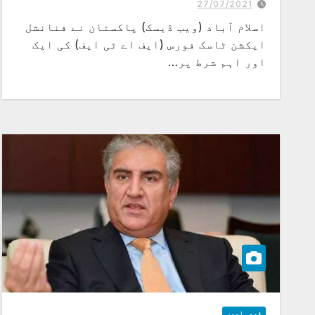
27/07/2021
اسلام آباد (ویب ڈیسک) پاکستان نے فنانشل
ایکشن ٹاسک فورس (ایف اے ٹی ایف) کی ایک
اور اہم شرط پر…
قومی امور