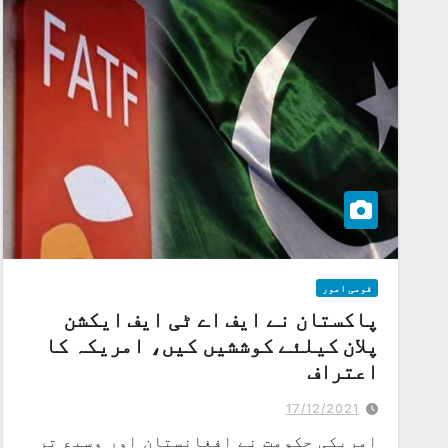
قومی امور
پاکستان نے ایف اے ٹی ایف ایکشن
پلان کیلئے کوششیں کیں، امریکہ کا
اعتراف
پاک فوج اورسیکورٹی فورسزنے دہشتگرد گروپوں کے خلاف کارروائیاں
کیں،امریکی سالانہ رپورٹ
17/12/2021
امریکی حکومت نے افغانستان اور وسیع تر