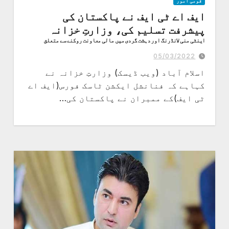
قومی امور
ایف اے ٹی ایف نے پاکستان کی
پیشرفت تسلیم کی، وزارتِ خزانہ
اینٹی منی لانڈرنگ اور دہشت گردی میں مالی معاونت روکنے سے متعلق
پاکستان کے مسلسل عزم کو سراہا ،اعلامیہ
05/03/2022
اسلام آباد (ویب ڈیسک) وزارتِ خزانہ نے
کہاہے کہ فنانشل ایکشن ٹاسک فورس(ایف اے
ٹی ایف)کے ممبران نے پاکستان کی…