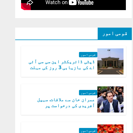
قومی امور
قومی امور
ڈپٹی ڈائریکٹر این سی سی آئی
اے کی بازیابی 3 روز کی مہلت
قومی امور
عمران خان سے ملاقات. سہیل
آفریدی کی درخواست پر
اعتراضات دور
قومی امور