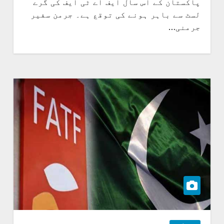
پاکستان کے اس سال ایف اے ٹی ایف کی گرے
لسٹ سے باہر ہونے کی توقع ہے۔ جرمن سفیر
جرمنی…