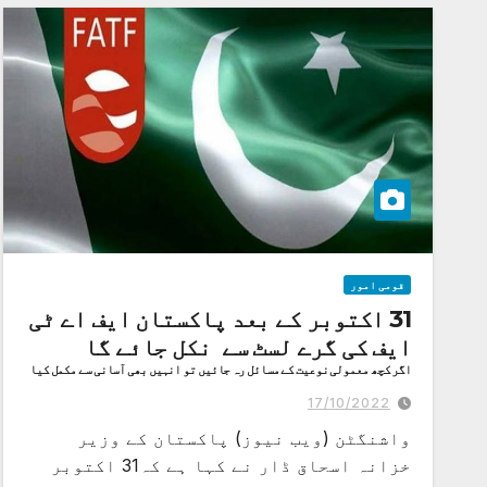
قومی امور
31 اکتوبر کے بعد پاکستان ایف اے ٹی
ایف کی گرے لسٹ سے نکل جائے گا
اگر کچھ معمولی نوعیت کے مسائل رہ جائیں تو انہیں بھی آسانی سے مکمل کیا
جا سکتا ہے
17/10/2022
واشنگٹن (ویب نیوز) پاکستان کے وزیر
خزانہ اسحاق ڈار نے کہا ہے کہ31 اکتوبر