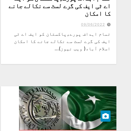
اے ٹی ایف کی گرے لسٹ سے نکالے جانے
کا امکان
پاکستان نے یورپی ممالک سے فنانشل ایکشن ٹاسک فورس میں اپنی حمایت کے
لیے سفارت کاری اور لابنگ میں سنجیدگی دکھائی ہے
09/06/2022
تمام اہداف پورے،پاکستان کو ایف اے ٹی
ایف کی گرے لسٹ سے نکالے جانے کا امکان
اسلام آباد( ویب نیوز)…