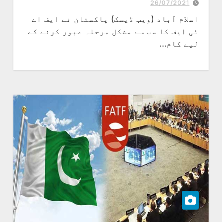
26/07/2021
اسلام آباد (ویب ڈیسک) پاکستان نے ایف اے
ٹی ایف کا سب سے مشکل مرحلہ عبور کرنے کے
لیے کام…