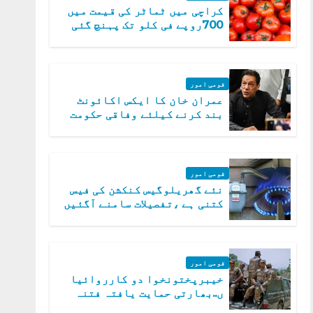
کراچی میں ٹماٹر کی قیمت میں
700روپے فی کلو تک پہنچ گئی
قومی امور
عمران خان کا ایکس اکائونٹ
بند کرنے کیلئے وفاقی حکومت
متحرک
قومی امور
نئے گھریلوگیس کنکشن کی فیس
کتنی ہے ،تفصیلات سامنے آگئیں
قومی امور
خیبرپختونخوا دو کارروائیا
ں..بھارتی حمایت یافتہ فتنہ
الخوارج کے 31 دہشت گرد ہلاک