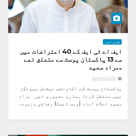
قومی امور
ایف اے ٹی ایف کے 40 اعتراضات میں
سے 13 پاکستان پوسٹ سے متعلق تھے
..مراد سعید
پاکستان پوسٹ کے معاملات میں ایک عرصے سے بے ضابطگیاں چل رہی تھیں
30/01/2022
پاکستان پوسٹ کے اکاونٹس نیشنل سیونگز
میں منتقل کرنا ہماری مجبوری تھی۔ مراد
سعید اسلام آباد (ویب ڈیسک) وفاقی وزیر…