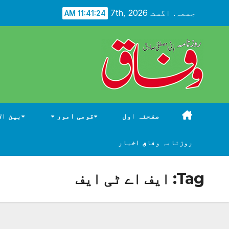
Ski
جمعہ. اگست 7th, 2026
11:41:26 AM
t
conten
صفحئہ اول
قومی امور
بین ال
روزنامہ وفاق اخبار
Tag:
ایف اے ٹی ایف