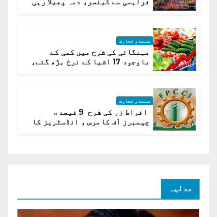
فراہمی سے کینسر، دمہ پھیلا رہی
ہیں قائمہ کمیٹی میں انکشاف
صنعت و تجارت
مہنگائی کی شرح میں کمی کے
باوجود 17 اشیا کے نرخ بڑھ گئے،
ادارہ شماریات
صنعت و تجارت
افراط زر کی شرح 9 فیصد ..
چیمبرز آف کامرس ، انڈسٹریز کا
شرح سود میں کمی کا مطالبہ
عدلیہ