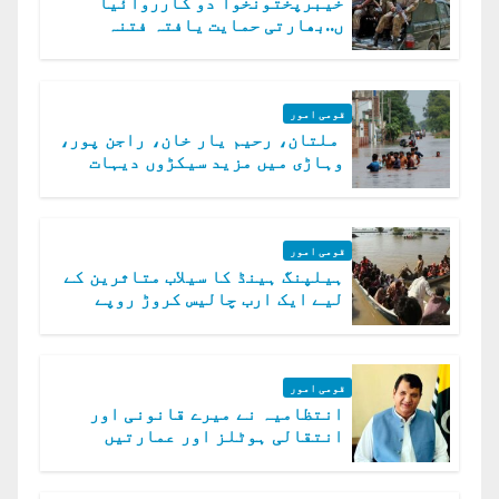
خیبرپختونخوا دو کارروائیا
ں..بھارتی حمایت یافتہ فتنہ
الخوارج کے 31 دہشت گرد ہلاک
قومی امور
ملتان، رحیم یار خان، راجن پور،
وہاڑی میں مزید سیکڑوں دیہات
ڈوب گئے
قومی امور
ہیلپنگ ہینڈ کا سیلاب متاثرین کے
لیے ایک ارب چالیس کروڑ روپے
امداد کا اعلان
قومی امور
انتظامیہ نے میرے قانونی اور
انتقالی ہوٹلز اور عمارتیں
مسمار کر دیں، ملک صدیق