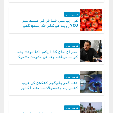
قومی امور
کراچی میں ٹماٹر کی قیمت میں
700روپے فی کلو تک پہنچ گئی
قومی امور
عمران خان کا ایکس اکائونٹ بند
کرنے کیلئے وفاقی حکومت متحرک
قومی امور
نئے گھریلوگیس کنکشن کی فیس
کتنی ہے ،تفصیلات سامنے آگئیں
قومی امور