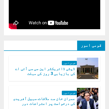
قومی امور
قومی امور
ڈپٹی ڈائریکٹر این سی سی آئی اے
کی بازیابی 3 روز کی مہلت
قومی امور
عمران خان سے ملاقات. سہیل آفریدی
کی درخواست پر اعتراضات دور