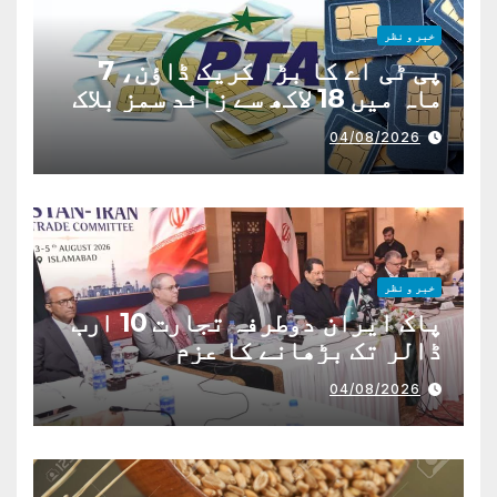
خبر و نظر
پی ٹی اے کا بڑا کریک ڈاؤن، 7
ماہ میں 18 لاکھ سے زائد سمز بلاک
04/08/2026
خبر و نظر
پاک ایران دوطرفہ تجارت 10 ارب
ڈالر تک بڑھانے کا عزم
04/08/2026