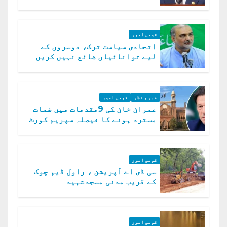
رہے ہیں: وزیراعظم
قومی امور
اتحادی سیاست ترک، دوسروں کے
لیے توانائیاں ضائع نہیں کریں
گے، حافظ نعیم الرحمن
خبر و نظر
قومی امور
عمران خان کی 9مقدمات میں ضمات
مسترد ہونے کا فیصلہ سپریم کورٹ
میں چیلنج
قومی امور
سی ڈی اے آپریشن ، راول ڈیم چوک
کے قریب مدنی مسجدشہید
قومی امور