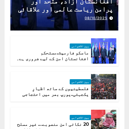
افغانستان آزاد، متحد اور
پرامن ریاست عالمی اور علاقائی
تعاون کے لیے ناگزیر ہے
08/10/2025
بین الاقوامی
ماسکو فارمیٹ..مستحکم
افغانستان امن کے لیے ضروری ہے۔
(روسی وزیرِ خارجہ )
بین الاقوامی
فلسطینیوں کے ساتھ اظہارِ
یکجہتی..یورپ بھر میں احتجاجی
لہر پھیل گئی
بین الاقوامی
20 نکاتی امن منصوبے…. غیر مسلح