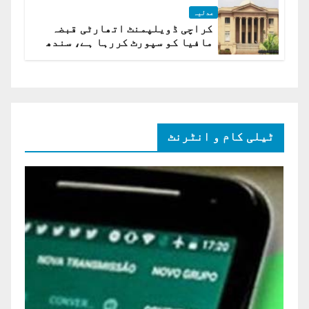
عدلیہ
کراچی ڈویلپمنٹ اتھارٹی قبضہ
مافیا کو سپورٹ کررہا ہے، سندھ
ہائی کورٹ برہم
ٹیلی کام و انٹرنٹ