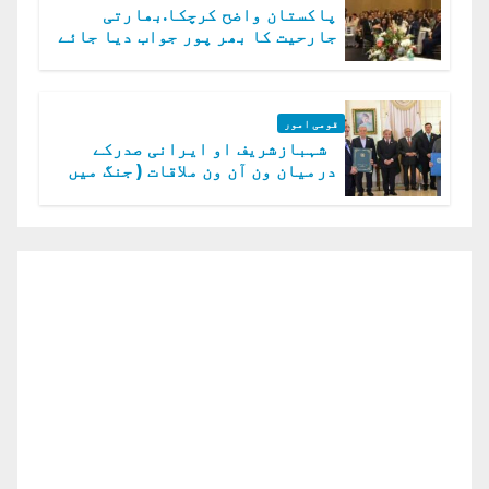
پاکستان واضح کرچکا.بھارتی
جارحیت کا بھر پور جواب دیا جائے
گا.سید عاصم منیر
قومی امور
شہبازشریف او ایرانی صدرکے
درمیان ون آن ون ملاقات ( جنگ میں
دو ٹوک حمایت پر اظہار شکریہ)