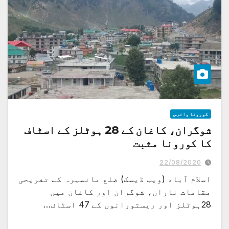
کورونا وائرس
شوگران، کاغان کے 28 ہوٹلز کے اسٹاف
کا کورونا مثبت
22/08/2020
اسلام آباد (ویب ڈیسک) ضلع مانسہرہ کے تفریحی
مقامات ناران، شوگران اور کاغان میں
28ہوٹلز اور ریستورانوں کے 47 اسٹاف…