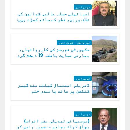
قومی امور
اسرائیلی حملہ عالمی قوانین کی
خلاف ورزی، قطر کے ساتھ کھڑے ہیں:
دفتر خارجہ
خبر و نظر
قومی امور
سکیورٹی فورسز کی کارروائیاں،
بھارتی حمایت یافتہ 19 دہشت گرد
ہلاک
قومی امور
گھریلو استعمال کیلئے نئے گیسز
کنکشن پر عائد پابندی ختم
قومی امور
(موسمیاتی تبدیلی مضر اثرات)
بچاؤ کیلئے جامع منصوبہ بندی کر