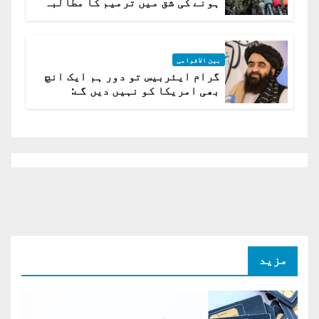
ہونے کی شق میں ترمیم کا مطالبہ
بین الاقوامی
گرام ایئربیس تو دور ہم ایک انچ
بھی امریکا کو نہیں دیں گے:
افغانستان کا دو ٹوک مؤقف
مزید