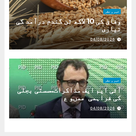
خبر و نظر
وفاق کی 10 لاکھ ٹن گندم درآمد کی
تیاری
04/08/2026
خبر و نظر
آئی ایم ایف مذاکرات..سستی بجلی
کی فراہمی ممںو ع
04/08/2026