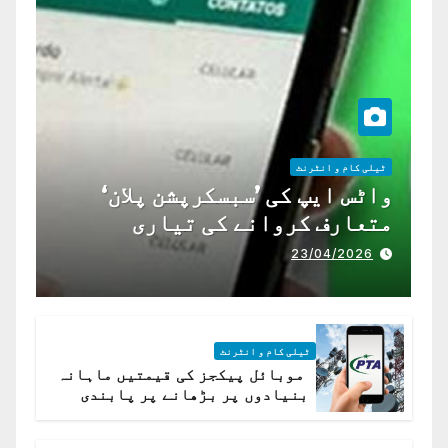
ٹیلی کام و انٹرنٹ
واٹس ایپ کی ’سبسکرپشن پلان‘
متعارف کروانے کی تیاری
23/04/2026
ٹیلی کام و انٹرنٹ
موبائل پیکجز کی قیمتیں ماہانہ
بنیادوں پر بڑھانے پر پابندی