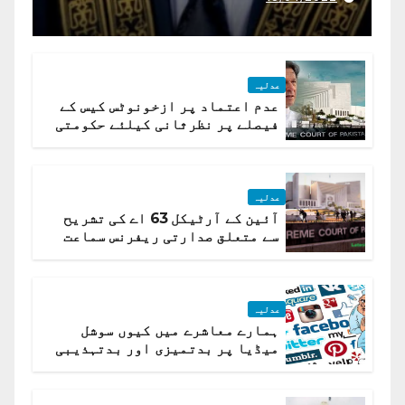
جسٹس پاکستان
عدلیہ
عدم اعتماد پر ازخونوٹس کیس کے
فیصلے پر نظرثانی کیلئے حکومتی
تیار درخواست دائر نہ ہوسکی
عدلیہ
آئین کے آرٹیکل 63 اے کی تشریح
سے متعلق صدارتی ریفرنس سماعت
کیلئے مقرر
عدلیہ
ہمارے معاشرے میں کیوں سوشل
میڈیا پر بدتمیزی اور بدتہذیبی
ہے؟ اسلام آباد ہائیکورٹ