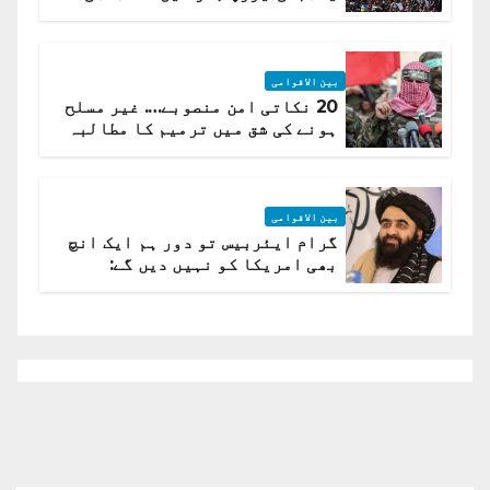
لہر پھیل گئی
بین الاقوامی
20 نکاتی امن منصوبے…. غیر مسلح
ہونے کی شق میں ترمیم کا مطالبہ
بین الاقوامی
گرام ایئربیس تو دور ہم ایک انچ
بھی امریکا کو نہیں دیں گے:
افغانستان کا دو ٹوک مؤقف