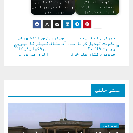
پنجاب بلدیاتی
اگر ووٹ گنے نہیں
انتخابات ... الیکشن
جائیں گے توپھر کبھی
کمیشن نے شیڈول…
وزیر اعظم…
دھرنوں کے ذریعے
چیئرمین جوائنٹ چیفس
پوسٹوں
حکومت تبدیل کرنا غلط
آف سٹاف کمیٹی کا نیول
روایت ڈالے گا۔
ہیڈکوارٹر کا
کی
چودھری نثار علی خان
الوداعی دورہ
نیویگیشن
ملتی جلتی
قومی امور