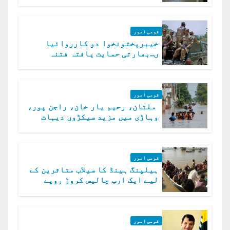
قومی امور
خیبرپختونخوا دو کارروائیا
ں..بھارتی حمایت یافتہ فتنہ
الخوارج کے 31 دہشت گرد ہلاک
قومی امور
ملتان، رحیم یار خان، راجن پور،
وہاڑی میں مزید سیکڑوں دیہات
ڈوب گئے
قومی امور
ہیلپنگ ہینڈ کا سیلاب متاثرین کے
لیے ایک ارب چالیس کروڑ روپے
امداد کا اعلان
قومی امور