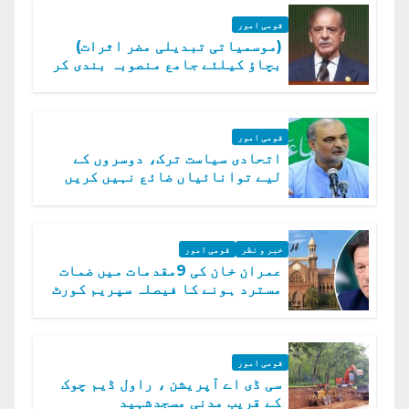
قومی امور
(موسمیاتی تبدیلی مضر اثرات)
بچاؤ کیلئے جامع منصوبہ بندی کر
رہے ہیں: وزیراعظم
قومی امور
اتحادی سیاست ترک، دوسروں کے
لیے توانائیاں ضائع نہیں کریں
گے، حافظ نعیم الرحمن
خبر و نظر
قومی امور
عمران خان کی 9مقدمات میں ضمات
مسترد ہونے کا فیصلہ سپریم کورٹ
میں چیلنج
قومی امور
سی ڈی اے آپریشن ، راول ڈیم چوک
کے قریب مدنی مسجدشہید