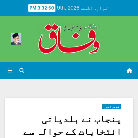
Ski
اتوار. اگست 9th, 2026
3:32:52 PM
t
conten
قومی امور
پنجاب نے بلدیاتی
انتخابات کے حوالہ سے