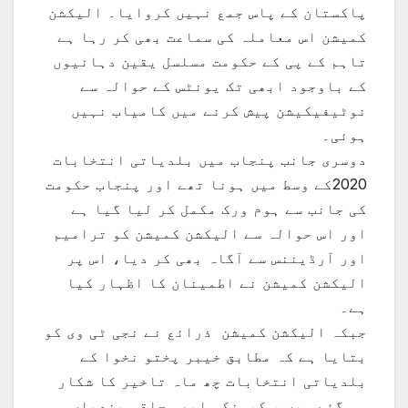
پاکستان کے پاس جمع نہیں کروایا۔ الیکشن
کمیشن اس معاملہ کی سماعت بھی کر رہا ہے
تاہم کے پی کے حکومت مسلسل یقین دہانیوں
کے باوجود ابھی تک یونٹس کے حوالہ سے
نوٹیفیکیشن پیش کرنے میں کامیاب نہیں
ہوئی۔
دوسری جانب پنجاب میں بلدیاتی انتخابات
2020کے وسط میں ہونا تھے اور پنجاب حکومت
کی جانب سے ہوم ورک مکمل کر لیا گیا ہے
اور اس حوالہ سے الیکشن کمیشن کو ترامیم
اور آرڈیننس سے آگاہ بھی کر دیا، اس پر
الیکشن کمیشن نے اطمینان کا اظہار کیا
ہے۔
جبکہ الیکشن کمیشن ذرائع نے نجی ٹی وی کو
بتایا ہے کہ مطابق خیبر پختو نخوا کے
بلدیاتی انتخابات چھ ماہ تاخیر کا شکار
ہو گئے ہیں ، کیونکہ ابھی حلقہ بندیاں