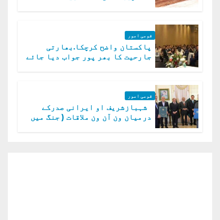
قومی امور
پاکستان واضح کرچکا.بھارتی
جارحیت کا بھر پور جواب دیا جائے
گا.سید عاصم منیر
قومی امور
شہبازشریف او ایرانی صدرکے
درمیان ون آن ون ملاقات ( جنگ میں
دو ٹوک حمایت پر اظہار شکریہ)