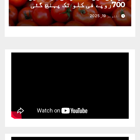
700روپے فی کلو تک پہنچ گئی
اکتوبر 19, 2025