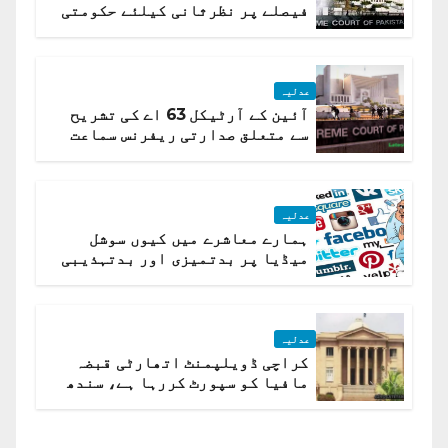
فیصلے پر نظرثانی کیلئے حکومتی
تیار درخواست دائر نہ ہوسکی
عدلیہ
آئین کے آرٹیکل 63 اے کی تشریح
سے متعلق صدارتی ریفرنس سماعت
کیلئے مقرر
عدلیہ
ہمارے معاشرے میں کیوں سوشل
میڈیا پر بدتمیزی اور بدتہذیبی
ہے؟ اسلام آباد ہائیکورٹ
عدلیہ
کراچی ڈویلپمنٹ اتھارٹی قبضہ
مافیا کو سپورٹ کررہا ہے، سندھ
ہائی کورٹ برہم