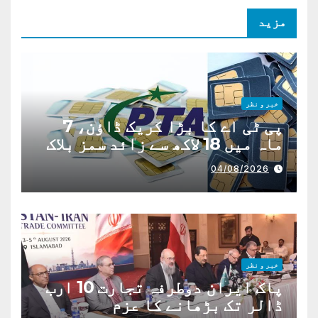
مزید
خبر و نظر
پی ٹی اے کا بڑا کریک ڈاؤن، 7
ماہ میں 18 لاکھ سے زائد سمز بلاک
04/08/2026
خبر و نظر
پاک ایران دوطرفہ تجارت 10 ارب
ڈالر تک بڑھانے کا عزم