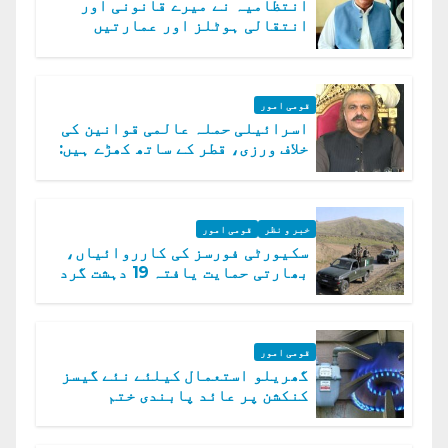
انتظامیہ نے میرے قانونی اور
انتقالی ہوٹلز اور عمارتیں
مسمار کر دیں، ملک صدیق
قومی امور
اسرائیلی حملہ عالمی قوانین کی
خلاف ورزی، قطر کے ساتھ کھڑے ہیں:
دفتر خارجہ
خبر و نظر
قومی امور
سکیورٹی فورسز کی کارروائیاں،
بھارتی حمایت یافتہ 19 دہشت گرد
ہلاک
قومی امور
گھریلو استعمال کیلئے نئے گیسز
کنکشن پر عائد پابندی ختم