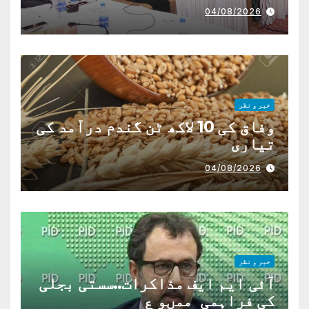
04/08/2026
خبر و نظر
وفاق کی 10 لاکھ ٹن گندم درآمد کی
تیاری
04/08/2026
خبر و نظر
آئی ایم ایف مذاکرات..سستی بجلی
کی فراہمی ممںو ع