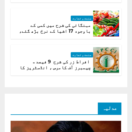
ہیں قائمہ کمیٹی میں انکشاف
صنعت و تجارت
مہنگائی کی شرح میں کمی کے
باوجود 17 اشیا کے نرخ بڑھ گئے،
ادارہ شماریات
صنعت و تجارت
افراط زر کی شرح 9 فیصد ..
چیمبرز آف کامرس ، انڈسٹریز کا
شرح سود میں کمی کا مطالبہ
عدلیہ