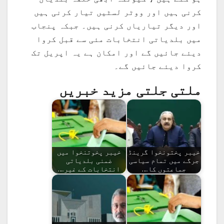
کرنی ہیں اور ووٹر لسٹیں تیار کرنی ہیں
اور دیگر تیاریاں کرنی ہیں۔ جبکہ پنجاب
میں بلدیاتی انتخابات مئی سے قبل کروا
دیئے جائیں گے اور امکان ہے یہ اپریل تک
کروا دیئے جائیں گے۔
ملتی جلتی مزید خبریں
خیبر پختونخوا گرینڈ
خیبر پخوتنخوا میں
جرگے میں تمام سیاسی
ضمنی بلدیاتی
جماعتوں کا…
انتخابات کے غیر…