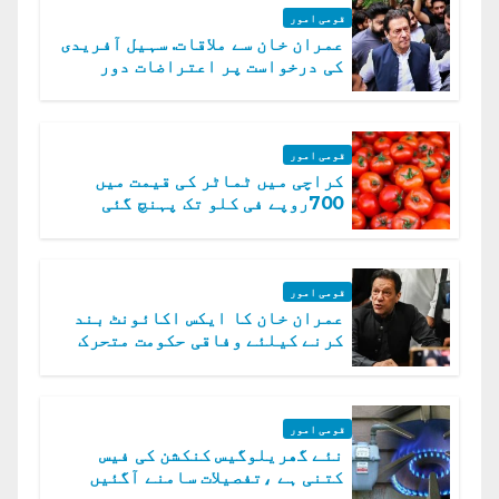
قومی امور
عمران خان سے ملاقات. سہیل آفریدی
کی درخواست پر اعتراضات دور
قومی امور
کراچی میں ٹماٹر کی قیمت میں
700روپے فی کلو تک پہنچ گئی
قومی امور
عمران خان کا ایکس اکائونٹ بند
کرنے کیلئے وفاقی حکومت متحرک
قومی امور
نئے گھریلوگیس کنکشن کی فیس
کتنی ہے ،تفصیلات سامنے آگئیں