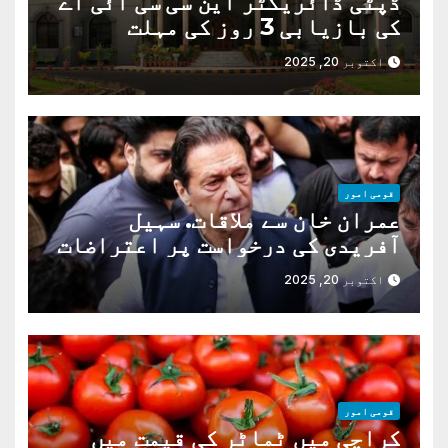
ڈپٹی ڈائریکٹر این سی سی آئی اے
کی بازیابی 3 روز کی مہلت
اکتوبر 20, 2025
قومی امور
عمران خان سے ملاقات. سہیل
آفریدی کی درخواست پر اعتراضات
دور
اکتوبر 20, 2025
قومی امور
کراچی میں ٹماٹر کی قیمت میں