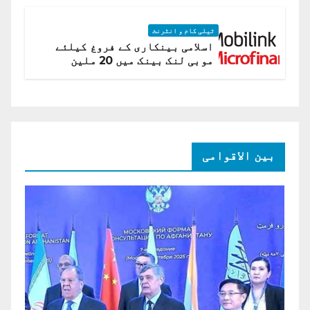
ٹیلی کام و انٹرنٹ
اسلامی بینکاری کے فروغ کیلئے
موبی لنک بینک میں 20 ملین
امریکی ڈالر کی سرمایہ کاری
بین الاقوامی