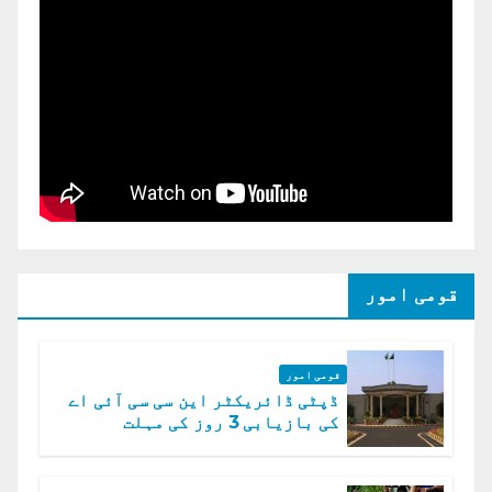
قومی امور
قومی امور
ڈپٹی ڈائریکٹر این سی سی آئی اے
کی بازیابی 3 روز کی مہلت