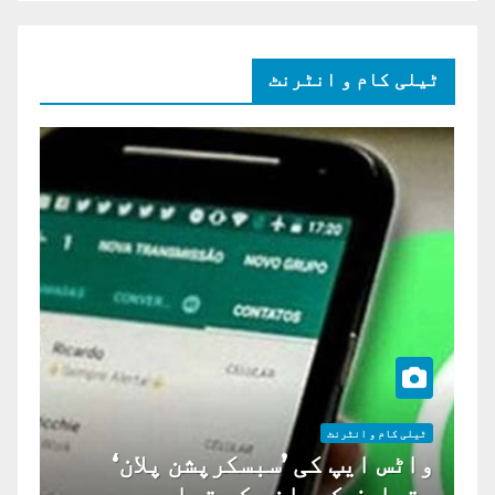
ٹیلی کام و انٹرنٹ
ٹیلی کام و انٹرنٹ
واٹس ایپ کی ’سبسکرپشن پلان‘
متعارف کروانے کی تیاری