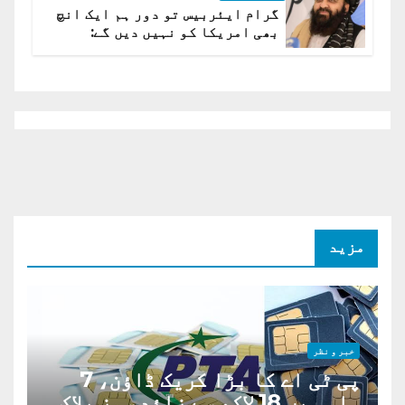
گرام ایئربیس تو دور ہم ایک انچ
بھی امریکا کو نہیں دیں گے:
افغانستان کا دو ٹوک مؤقف
مزید
خبر و نظر
پی ٹی اے کا بڑا کریک ڈاؤن، 7
ماہ میں 18 لاکھ سے زائد سمز بلاک