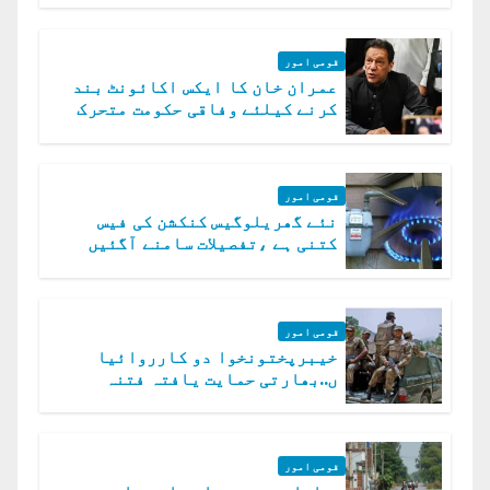
قومی امور
عمران خان کا ایکس اکائونٹ بند
کرنے کیلئے وفاقی حکومت متحرک
قومی امور
نئے گھریلوگیس کنکشن کی فیس
کتنی ہے ،تفصیلات سامنے آگئیں
قومی امور
خیبرپختونخوا دو کارروائیا
ں..بھارتی حمایت یافتہ فتنہ
الخوارج کے 31 دہشت گرد ہلاک
قومی امور