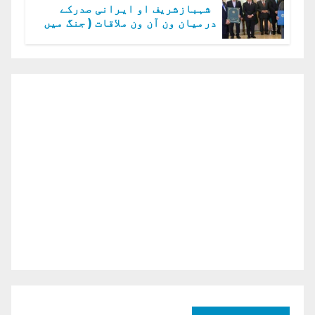
شہبازشریف او ایرانی صدرکے
درمیان ون آن ون ملاقات ( جنگ میں
دو ٹوک حمایت پر اظہار شکریہ)