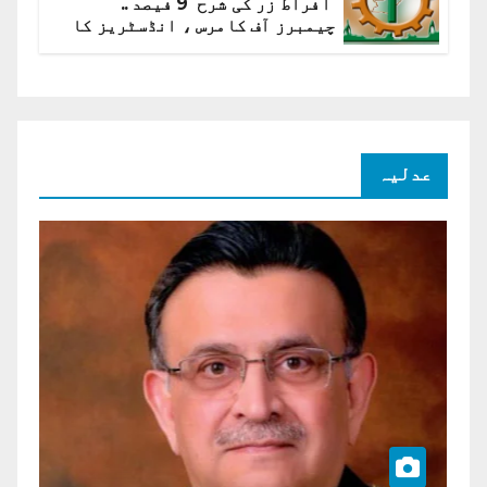
افراط زر کی شرح 9 فیصد ..
چیمبرز آف کامرس ، انڈسٹریز کا
شرح سود میں کمی کا مطالبہ
عدلیہ