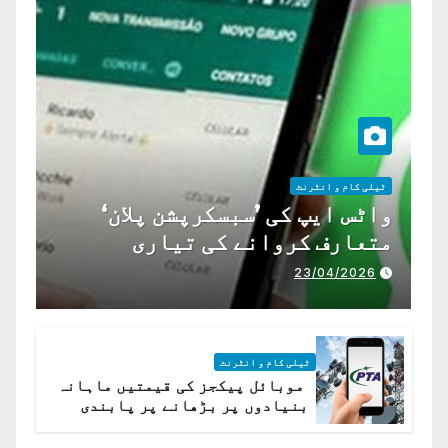
ٹیلی کام و انٹرنٹ
واٹس ایپ کی ’سبسکرپشن پلان‘
متعارف کروانے کی تیاری
23/04/2026
ٹیلی کام و انٹرنٹ
موبائل پیکجز کی قیمتیں ماہانہ
بنیادوں پر بڑھانے پر پابندی