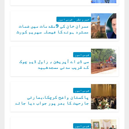
گے، حافظ نعیم الرحمن
خبر و نظر
قومی امور
عمران خان کی 9مقدمات میں ضمات
مسترد ہونے کا فیصلہ سپریم کورٹ
میں چیلنج
قومی امور
سی ڈی اے آپریشن ، راول ڈیم چوک
کے قریب مدنی مسجدشہید
قومی امور
پاکستان واضح کرچکا.بھارتی
جارحیت کا بھر پور جواب دیا جائے
گا.سید عاصم منیر
قومی امور