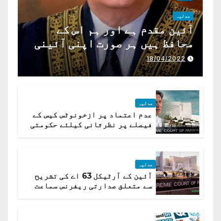
عدلیہ
آئین مقدم ہے اور ہم اس کے
محافظ ہیں ہر صورت اپنی آئینی
ذمہ داری ادا کرینگے ، چیف
18/04/2022
جسٹس پاکستان
عدلیہ
عدم اعتماد پر ازخونوٹس کیس کے
فیصلے پر نظرثانی کیلئے حکومتی
تیار درخواست دائر نہ ہوسکی
عدلیہ
آئین کے آرٹیکل 63 اے کی تشریح
سے متعلق صدارتی ریفرنس سماعت
کیلئے مقرر