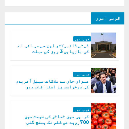
قومی امور
قومی امور
ڈپٹی ڈائریکٹر این سی سی آئی اے
کی بازیابی 3 روز کی مہلت
قومی امور
عمران خان سے ملاقات. سہیل آفریدی
کی درخواست پر اعتراضات دور
قومی امور
کراچی میں ٹماٹر کی قیمت میں
700روپے فی کلو تک پہنچ گئی