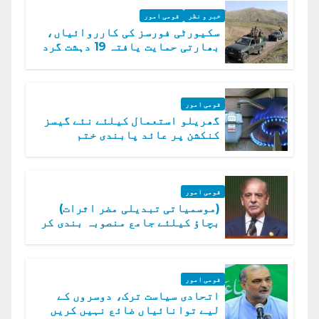
خبر و نظر
قومی امور
سکیورٹی فورسز کی کارروائیاں،
بھارتی حمایت یافتہ 19 دہشت گرد
ہلاک
قومی امور
گھریلو استعمال کیلئے نئے گیسز
کنکشن پر عائد پابندی ختم
قومی امور
(موسمیاتی تبدیلی مضر اثرات)
بچاؤ کیلئے جامع منصوبہ بندی کر
رہے ہیں: وزیراعظم
قومی امور
اتحادی سیاست ترک، دوسروں کے
لیے توانائیاں ضائع نہیں کریں