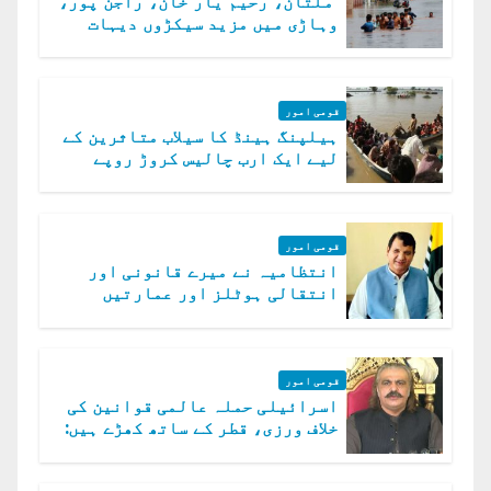
ملتان، رحیم یار خان، راجن پور،
وہاڑی میں مزید سیکڑوں دیہات
ڈوب گئے
قومی امور
ہیلپنگ ہینڈ کا سیلاب متاثرین کے
لیے ایک ارب چالیس کروڑ روپے
امداد کا اعلان
قومی امور
انتظامیہ نے میرے قانونی اور
انتقالی ہوٹلز اور عمارتیں
مسمار کر دیں، ملک صدیق
قومی امور
اسرائیلی حملہ عالمی قوانین کی
خلاف ورزی، قطر کے ساتھ کھڑے ہیں:
دفتر خارجہ