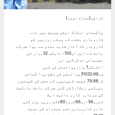
کراچی(صباح نیوز)
پاکستان اسٹاک ایکس چینج میں نئے
کاروباری ہفتے کے پہلے روزپیر کو
کاروبار کا آغاز شدید مندی سے ہوا جس کے
باعث کے ایس ای100انڈیکس 32ہزار کی
نفسیاتی حدگرگئی اور
انڈیکس1ہزارپوائنٹس کی کمی
سے31032.99پوائنٹس کی سطح پرآ گیاجب
کہ79.88 فیصد کمپنیوں کے حصص کی قیمتوں
میںکمی ریکارڈکی گئی جس کے باعث مارکیٹ
کی سرمایہ کاری مالیت ایک
کھرب56ارب66کروڑ60لاکھ روپے بڑھ گئی
تاہم کاروباری حجم جمعرات کی نسبت