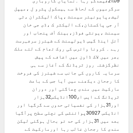
21.09فیصدکم رہا ۔نمایاں کاروباری
سرگرمیوں کے لحاظ سے ہیسکول پٹرو ل ،میپل
لیف،پایونیئر سیمنٹ ،پاک الیکٹران ،ٹی
آر جی پاکستان،کے الیکٹر ک ،ڈی جی خان
سیمنٹ ،یونٹی فوڈز،بینک آف پنجاب اور
آئل اینڈ گیس ڈیولپمنٹ کے شیئرز سرفہرست
رہے ۔ کرونا وائرس کی روک تھام کے لئے ملک
بھر میں لاک ڈاون میں اضافے کے پیش
نظرگزشتہ روز ٹریڈنگ کے آغاز سے ہی
سرمایہ کاروں کی جانب سے شیئرز کی فروخت
کا رجحان دیکھنے میں آیا جس کے باعث
مارکیٹ میں مندی چھاگئی اور دوران
ٹریڈنگ کے ایس ای100انڈیکس32ہزار
اور31ہزار کی نفسیاتی حدوں سے گرگیا اور
انڈیکس 30927پوائنٹس کی نچلی سطح پرآگیا
بعد میں 31ہزار کی حد تو بحال ہوگئی لیکن
مندی کا رجحان غالب رہا اورمارکیٹ کے