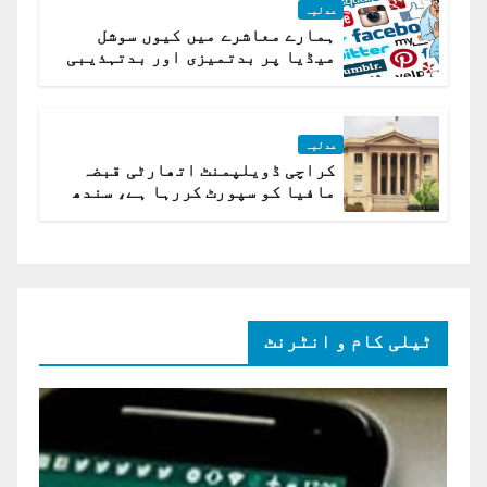
عدلیہ
ہمارے معاشرے میں کیوں سوشل
میڈیا پر بدتمیزی اور بدتہذیبی
ہے؟ اسلام آباد ہائیکورٹ
عدلیہ
کراچی ڈویلپمنٹ اتھارٹی قبضہ
مافیا کو سپورٹ کررہا ہے، سندھ
ہائی کورٹ برہم
ٹیلی کام و انٹرنٹ