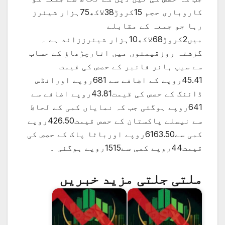
کاروباری حجم 15کروڑ38لاکھ75ہزار شیئرز
رہا جو جمعہ کے مقابلے
میں2کروڑ68لاکھ10ہزار شیئرززائد ہے ۔
گزشتہ روزقیمتوں میں اتارچڑھاؤ کے حساب
سے سیپ ہائر فائبر کے حصص کی قیمت
45.41روپے کے اضافے سے 681روپے اورانڈس
ڈائنگ کے حصص کی قیمت43.81روپے اضافے سے
641روپے ہوگئی جب کہ نمایاں کمی کے لحاظ
سے نیسلے پاکستان کے حصص قیمت426.50روپے
کمی سے6163.50روپے اورباٹا پاک کے حصص کی
قیمت44روپے کمی سے1515روپے ہوگئی ۔
ملتی جلتی مزید خبریں