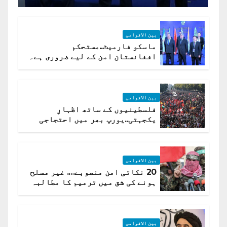
بین الاقوامی
ماسکو فارمیٹ..مستحکم
افغانستان امن کے لیے ضروری ہے۔
(روسی وزیرِ خارجہ )
بین الاقوامی
فلسطینیوں کے ساتھ اظہارِ
یکجہتی..یورپ بھر میں احتجاجی
لہر پھیل گئی
بین الاقوامی
20 نکاتی امن منصوبے…. غیر مسلح
ہونے کی شق میں ترمیم کا مطالبہ
بین الاقوامی