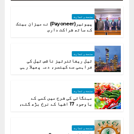
صنعت و تجارت
پیونیر(Payoneer) نے میزان بینک
کے ساتھ شراکت داری
صنعت و تجارت
تیل ریفائنرئیز ناقص تیل کی
فراہمی سے کینسر، دمہ پھیلا رہی
ہیں قائمہ کمیٹی میں انکشاف
صنعت و تجارت
مہنگائی کی شرح میں کمی کے
باوجود 17 اشیا کے نرخ بڑھ گئے،
ادارہ شماریات
صنعت و تجارت