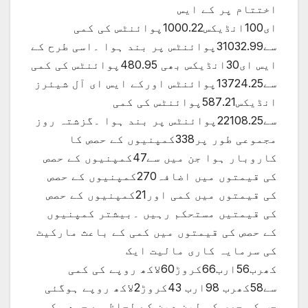
اختتام پر کے ایس
ای100انڈیکس1000.22پوائنٹس کی کمی
سے31032.99پوائنٹس پر بند ہوا ۔اسی طرح کے
ایس ای30انڈیکس بھی 480.95پوائنٹس کی کمی
سے13724.25پوائنٹس اورکے ایس ای آل شیئرز
انڈیکس587.21پوائنٹس کی کمی
سے22108.25پوائنٹس پر بند ہوا ۔گزشتہ روز
مجموعی طور پر338کمپنیوں کے حصص کا
کاروبار ہوا جن میں سے47کمپنیوں کے حصص
کی قیمتوں میں اضافہ270کمپنیوں کے حصص
کی قیمتوں میں کمی اور21کمپنیوں کے حصص
کی قیمتیں مستحکم رہیں ۔بیشتر کمپنیوں
کے حصص کی قیمتوں میں کمی کے باعث مارکیٹ
کی سرمایہ کاری مالیت ایک
کھرب56ارب66کروڑ60لاکھ روپے کی کمی
سے58کھرب 98ارب 43کروڑ2لاکھ روپے ہوگئی
جب کہ حصص کی لین دین کے لحاظ سے جمعہ کو