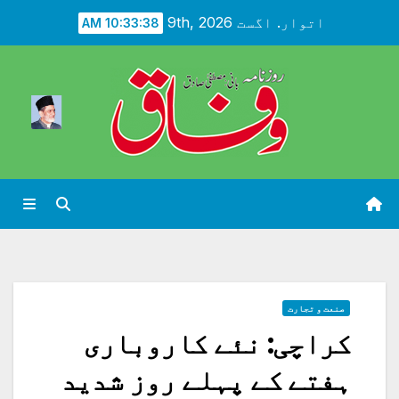
Ski
اتوار. اگست 9th, 2026
10:33:40 AM
t
conten
صنعت و تجارت
کراچی: نئے کاروباری
ہفتے کے پہلے روز شدید