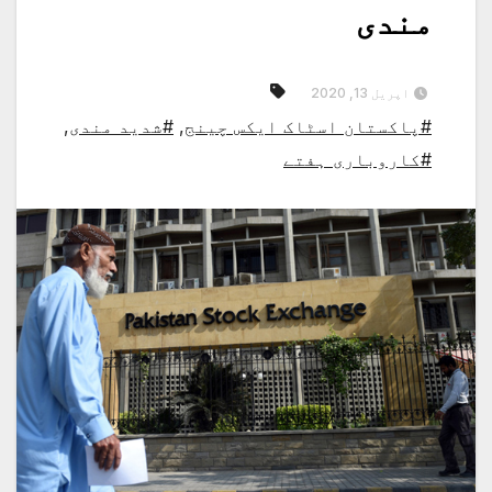
مندی
اپریل 13, 2020
#پاکستان اسٹاک ایکس چینج
,
#شدید مندی
,
#کاروباری ہفتے