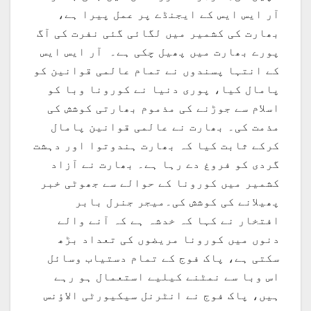
آر ایس ایس کے ایجنڈے پر عمل پیرا ہے،
بھارت کی کشمیر میں لگائی گئی نفرت کی آگ
پورے بھارت میں پھیل چکی ہے۔ آر ایس ایس
کے انتہا پسندوں نے تمام عالمی قوانین کو
پامال کیا، پوری دنیا نے کورونا وبا کو
اسلام سے جوڑنے کی مذموم بھارتی کوشش کی
مذمت کی۔ بھارت نے عالمی قوانین پامال
کرکے ثابت کیا کہ بھارت ہندوتوا اور دہشت
گردی کو فروغ دے رہا ہے۔ بھارت نے آزاد
کشمیر میں کورونا کے حوالے سے جھوٹی خبر
پھیلانے کی کوشش کی۔میجر جنرل بابر
افتخار نے کہا کہ خدشہ ہے کہ آنے والے
دنوں میں کورونا مریضوں کی تعداد بڑھ
سکتی ہے، پاک فوج کے تمام دستیاب وسائل
اس وبا سے نمٹنے کیلیے استعمال ہو رہے
ہیں، پاک فوج نے انٹرنل سیکیورٹی الاؤنس