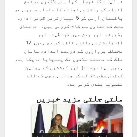
نہ لینے کا فیصلہ کیا ہے، لاکھوں مستحق
افراد کو راشن پہنچانے کا سلسلہ جاری ہے،
پاکستان آرمی کی 5 لیبارٹریز قومی ادارہ
صحت کے تعاون سے کام کررہی ہیں، تافتان
،طورخم اور چمن میں قرنطینہ اور
آئسولیشن سہولتیں قائم کر دی ہیں، 17
مختلف پروازوں کے ذریعے امدادی سامان
ملک کے مختلف علاقوں تک پہنچایا جاچکا ہے،
ہمیں اپنے وسائل اور کوششوں کو یونین
کونسل سطح تک لے کر جانا ہے جس کے لئے
منصوبہ بندی کرلی ہے۔
ملتی جلتی مزید خبریں
سیاسی انتشاری ٹولے
انتخابات کے پرامن،