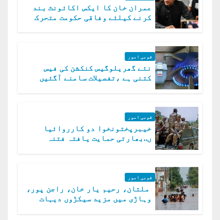
عمران خان کا ایکس اکائونٹ بند
کرنے کیلئے وفاقی حکومت متحرک
قومی امور
نئے گھریلوگیس کنکشن کی فیس
کتنی ہے ،تفصیلات سامنے آگئیں
قومی امور
خیبرپختونخوا دو کارروائیا
ں..بھارتی حمایت یافتہ فتنہ
الخوارج کے 31 دہشت گرد ہلاک
قومی امور
ملتان، رحیم یار خان، راجن پور،
وہاڑی میں مزید سیکڑوں دیہات
ڈوب گئے