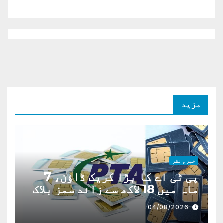
مزید
خبر و نظر
پی ٹی اے کا بڑا کریک ڈاؤن، 7
ماہ میں 18 لاکھ سے زائد سمز بلاک
04/08/2026