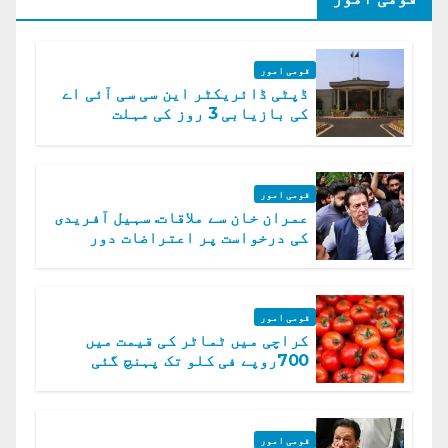
قومی امور
ڈپٹی ڈائریکٹر این سی سی آئی اے
کی بازیابی 3 روز کی مہلت
قومی امور
عمران خان سے ملاقات. سہیل آفریدی
کی درخواست پر اعتراضات دور
قومی امور
کراچی میں ٹماٹر کی قیمت میں
700روپے فی کلو تک پہنچ گئی
قومی امور