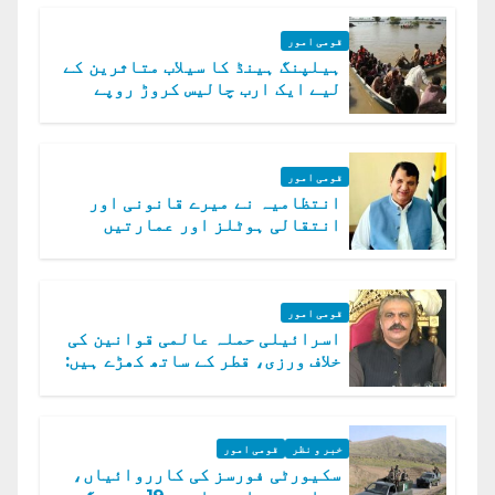
قومی امور
ہیلپنگ ہینڈ کا سیلاب متاثرین کے
لیے ایک ارب چالیس کروڑ روپے
امداد کا اعلان
قومی امور
انتظامیہ نے میرے قانونی اور
انتقالی ہوٹلز اور عمارتیں
مسمار کر دیں، ملک صدیق
قومی امور
اسرائیلی حملہ عالمی قوانین کی
خلاف ورزی، قطر کے ساتھ کھڑے ہیں:
دفتر خارجہ
خبر و نظر
قومی امور
سکیورٹی فورسز کی کارروائیاں،