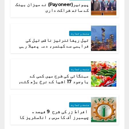
پیونیر(Payoneer) نے میزان بینک
کے ساتھ شراکت داری
صنعت و تجارت
تیل ریفائنرئیز ناقص تیل کی
فراہمی سے کینسر، دمہ پھیلا رہی
ہیں قائمہ کمیٹی میں انکشاف
صنعت و تجارت
مہنگائی کی شرح میں کمی کے
باوجود 17 اشیا کے نرخ بڑھ گئے،
ادارہ شماریات
صنعت و تجارت
افراط زر کی شرح 9 فیصد ..
چیمبرز آف کامرس ، انڈسٹریز کا
شرح سود میں کمی کا مطالبہ