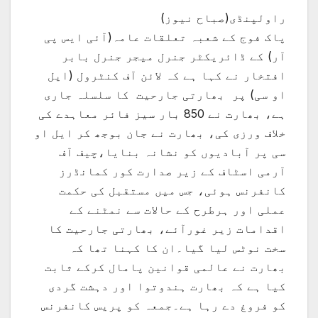
راولپنڈی(صباح نیوز)
پاک فوج کے شعبہ تعلقات عامہ(آئی ایس پی
آر) کے ڈائریکٹر جنرل میجر جنرل بابر
افتخار نے کہا ہے کہ لائن آف کنٹرول (ایل
او سی) پر بھارتی جارحیت کا سلسلہ جاری
ہے، بھارت نے 850 بار سیز فائر معاہدے کی
خلاف ورزی کی، بھارت نے جان بوجھ کر ایل او
سی پر آبادیوں کو نشانہ بنایا،چیف آف
آرمی اسٹاف کے زیر صدارت کور کمانڈرز
کانفرنس ہوئی، جس میں مستقبل کی حکمت
عملی اور ہرطرح کے حالات سے نمٹنے کے
اقدامات زیر غورآئے، بھارتی جارحیت کا
سخت نوٹس لیا گیا۔ان کا کہنا تھا کہ
بھارت نے عالمی قوانین پامال کرکے ثابت
کیا ہے کہ بھارت ہندوتوا اور دہشت گردی
کو فروغ دے رہا ہے۔جمعہ کو پریس کانفرنس