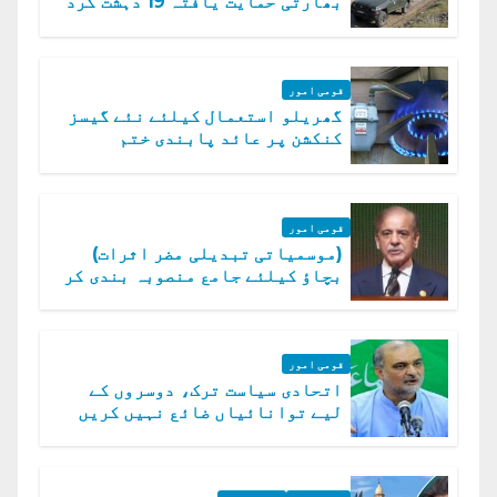
بھارتی حمایت یافتہ 19 دہشت گرد
ہلاک
قومی امور
گھریلو استعمال کیلئے نئے گیسز
کنکشن پر عائد پابندی ختم
قومی امور
(موسمیاتی تبدیلی مضر اثرات)
بچاؤ کیلئے جامع منصوبہ بندی کر
رہے ہیں: وزیراعظم
قومی امور
اتحادی سیاست ترک، دوسروں کے
لیے توانائیاں ضائع نہیں کریں
گے، حافظ نعیم الرحمن