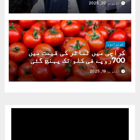
اکتوبر 20, 2025
قومی امور
کراچی میں ٹماٹر کی قیمت میں
700روپے فی کلو تک پہنچ گئی
اکتوبر 19, 2025