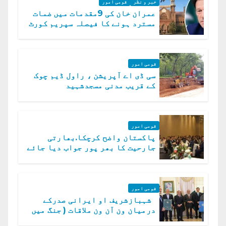
خبر و نظر
قومی امور
عمران خان کی 9مقدمات میں ضمات
مسترد ہونے کا فیصلہ سپریم کورٹ
میں چیلنج
قومی امور
سی ڈی اے آپریشن ، راول ڈیم چوک
کے قریب مدنی مسجدشہید
قومی امور
پاکستان واضح کرچکا.بھارتی
جارحیت کا بھر پور جواب دیا جائے
گا.سید عاصم منیر
قومی امور
شہبازشریف او ایرانی صدرکے
درمیان ون آن ون ملاقات ( جنگ میں
دو ٹوک حمایت پر اظہار شکریہ)