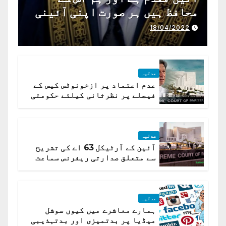
محافظ ہیں ہر صورت اپنی آئینی
ذمہ داری ادا کرینگے ، چیف
18/04/2022
جسٹس پاکستان
عدلیہ
عدم اعتماد پر ازخونوٹس کیس کے
فیصلے پر نظرثانی کیلئے حکومتی
تیار درخواست دائر نہ ہوسکی
عدلیہ
آئین کے آرٹیکل 63 اے کی تشریح
سے متعلق صدارتی ریفرنس سماعت
کیلئے مقرر
عدلیہ
ہمارے معاشرے میں کیوں سوشل
میڈیا پر بدتمیزی اور بدتہذیبی