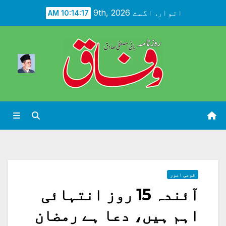
Ski
اتوار. اگست 9th, 2026
10:14:19 AM
t
conten
قومی امور
آئندہ 15 روز انتہائی
اہم ہیں، دعا ہے رمضان