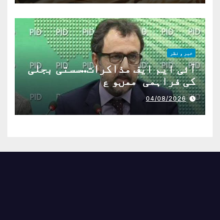
خبر و نظر
آئی ایم ایف مذاکرات..سستی بجلی
کی فراہمی ممںو ع
04/08/2026