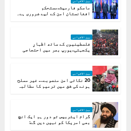
بین الاقوامی
ماسکو فارمیٹ..مستحکم
افغانستان امن کے لیے ضروری ہے۔
(روسی وزیرِ خارجہ )
بین الاقوامی
فلسطینیوں کے ساتھ اظہارِ
یکجہتی..یورپ بھر میں احتجاجی
لہر پھیل گئی
بین الاقوامی
20 نکاتی امن منصوبے…. غیر مسلح
ہونے کی شق میں ترمیم کا مطالبہ
بین الاقوامی
گرام ایئربیس تو دور ہم ایک انچ
بھی امریکا کو نہیں دیں گے:
افغانستان کا دو ٹوک مؤقف