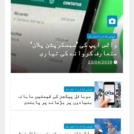
ٹیلی کام و انٹرنٹ
واٹس ایپ کی ’سبسکرپشن پلان‘
متعارف کروانے کی تیاری
23/04/2026
ٹیلی کام و انٹرنٹ
موبائل پیکجز کی قیمتیں ماہانہ
بنیادوں پر بڑھانے پر پابندی
ٹیلی کام و انٹرنٹ
پاکستان میں بہترین موبائل نیٹ