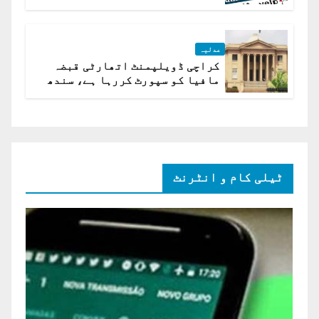
ہے؟ اسلام آباد ہائیکورٹ
عدلیہ
کراچی ڈویلپمنٹ اتھارٹی قبضہ
مافیا کو سپورٹ کررہا ہے، سندھ
ہائی کورٹ برہم
ٹیلی کام و انٹرنٹ