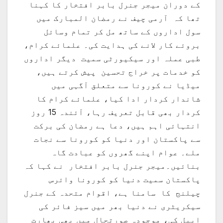
کے دوران میجر جنرل بابر افتخار کا کہنا
تھا کہ آرمی چیف نے رمضان المبارک میں
سول اداروں کے ساتھ مل کر تمام وسائل
بروئے کار لانے کی ہدایت کی۔ علمائے کرام،
طبی عملہ اور سیکیورٹی سمیت دیگر اداروں
کو خدمات پر خراج تحسین پیش کرتے ہیں،
میڈیا نے کورونا سے متعلق آگہی میں
شاندار کردار ادا کیا، علمائے کرام کا
کردار بھی قابل تعریف رہا، آئندہ 15 روز
انتہائی اہم ہیں، دعا ہے رمضان کی برکت
سے پاکستان اور دنیا کو کورونا سے نجات
ملے۔ عوام اپنے گھروں کو عبادت گاہ
بنائیں۔میجر جنرل بابر افتخار نے کہا کہ
پاکستان سمیت دنیا کو کورونا وائرس
چیلنج کا سامنا ہے، اقوام متحدہ کے جنرل
سیکریٹری نے دنیا بھر میں سیز فائر کی
اپیل کی، موجودہ صورتحال میں بھی بھارت