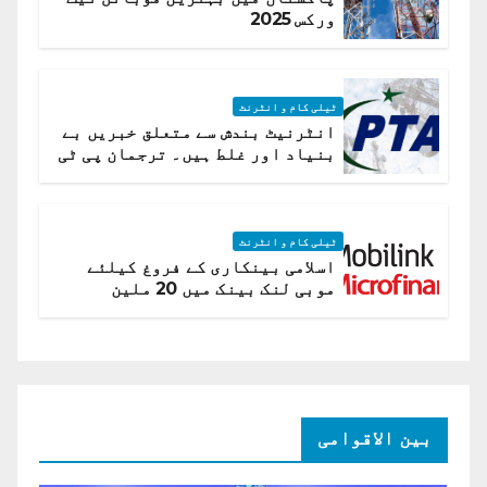
ورکس 2025
ٹیلی کام و انٹرنٹ
انٹرنیٹ بندش سے متعلق خبریں بے
بنیاد اور غلط ہیں۔ ترجمان پی ٹی
اے
ٹیلی کام و انٹرنٹ
اسلامی بینکاری کے فروغ کیلئے
موبی لنک بینک میں 20 ملین
امریکی ڈالر کی سرمایہ کاری
بین الاقوامی