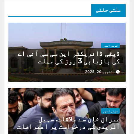
ملتی جلتی
قومی امور
ڈپٹی ڈائریکٹر این سی سی آئی اے
کی بازیابی 3 روز کی مہلت
اکتوبر 20, 2025
قومی امور
عمران خان سے ملاقات. سہیل
آفریدی کی درخواست پر اعتراضات
دور