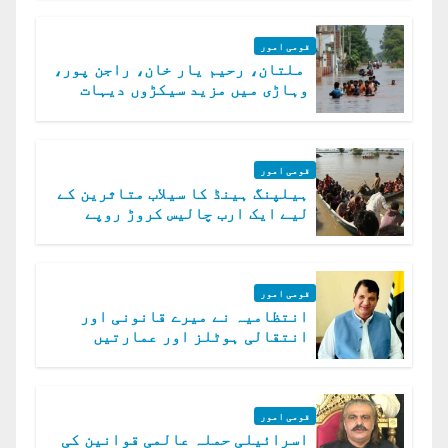
قومی امور
ملتان، رحیم یار خان، راجن پور،
وہاڑی میں مزید سیکڑوں دیہات
ڈوب گئے
قومی امور
ہیلپنگ ہینڈ کا سیلاب متاثرین کے
لیے ایک ارب چالیس کروڑ روپے
امداد کا اعلان
قومی امور
انتظامیہ نے میرے قانونی اور
انتقالی ہوٹلز اور عمارتیں
مسمار کر دیں، ملک صدیق
قومی امور
اسرائیلی حملہ عالمی قوانین کی