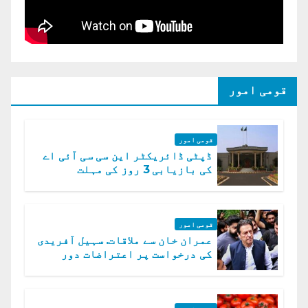
قومی امور
قومی امور
ڈپٹی ڈائریکٹر این سی سی آئی اے
کی بازیابی 3 روز کی مہلت
قومی امور
عمران خان سے ملاقات. سہیل آفریدی
کی درخواست پر اعتراضات دور