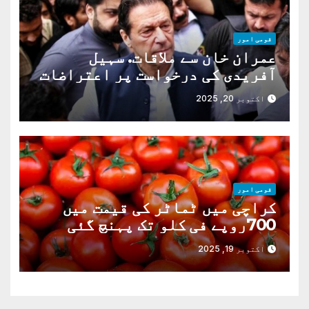
قومی امور
عمران خان سے ملاقات. سہیل
آفریدی کی درخواست پر اعتراضات
دور
اکتوبر 20, 2025
قومی امور
کراچی میں ٹماٹر کی قیمت میں
700روپے فی کلو تک پہنچ گئی
اکتوبر 19, 2025