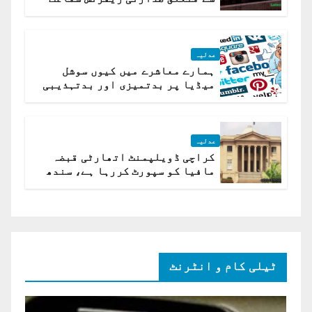
کیلئے مقرر
عدلیہ
ہمارے معاشرے میں کیوں سوشل
میڈیا پر بدتمیزی اور بدتہذیبی
ہے؟ اسلام آباد ہائیکورٹ
عدلیہ
کراچی ڈویلپمنٹ اتھارٹی قبضہ
مافیا کو سپورٹ کررہا ہے، سندھ
ہائی کورٹ برہم
ٹیلی کام و انٹرنٹ