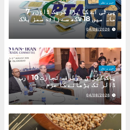
خبر و نظر
پی ٹی اے کا بڑا کریک ڈاؤن، 7
ماہ میں 18 لاکھ سے زائد سمز بلاک
04/08/2026
خبر و نظر
پاک ایران دوطرفہ تجارت 10 ارب
ڈالر تک بڑھانے کا عزم
04/08/2026