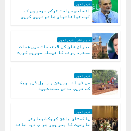
قومی امور
اتحادی سیاست ترک، دوسروں کے
لیے توانائیاں ضائع نہیں کریں
گے، حافظ نعیم الرحمن
خبر و نظر
قومی امور
عمران خان کی 9مقدمات میں ضمات
مسترد ہونے کا فیصلہ سپریم کورٹ
میں چیلنج
قومی امور
سی ڈی اے آپریشن ، راول ڈیم چوک
کے قریب مدنی مسجدشہید
قومی امور
پاکستان واضح کرچکا.بھارتی
جارحیت کا بھر پور جواب دیا جائے
گا.سید عاصم منیر