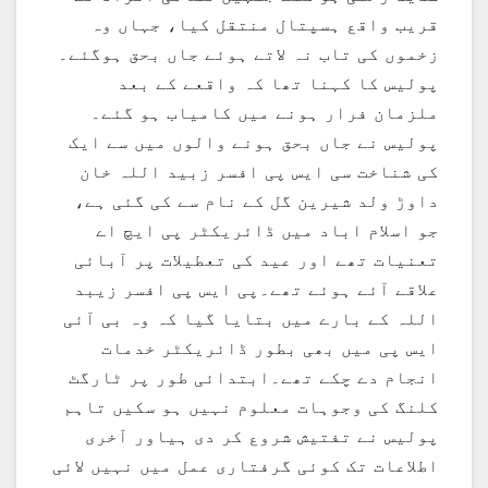
قریب واقع ہسپتال منتقل کیا، جہاں وہ
زخموں کی تاب نہ لاتے ہوئے جاں بحق ہوگئے۔
پولیس کا کہنا تھا کہ واقعے کے بعد
ملزمان فرار ہونے میں کامیاب ہو گئے۔
پولیس نے جاں بحق ہونے والوں میں سے ایک
کی شناخت سی ایس پی افسر زبید اللہ خان
داوڑ ولد شیرین گل کے نام سے کی گئی ہے،
جو اسلام اباد میں ڈائریکٹر پی ایچ اے
تعنیات تھے اور عید کی تعطیلات پر آبائی
علاقے آئے ہوئے تھے۔پی ایس پی افسر زیبد
اللہ کے بارے میں بتایا گیا کہ وہ بی آئی
ایس پی میں بھی بطور ڈائریکٹر خدمات
انجام دے چکے تھے۔ابتدائی طور پر ٹارگٹ
کلنگ کی وجوہات معلوم نہیں ہو سکیں تاہم
پولیس نے تفتیش شروع کر دی ہیاور آخری
اطلاعات تک کوئی گرفتاری عمل میں نہیں لائی