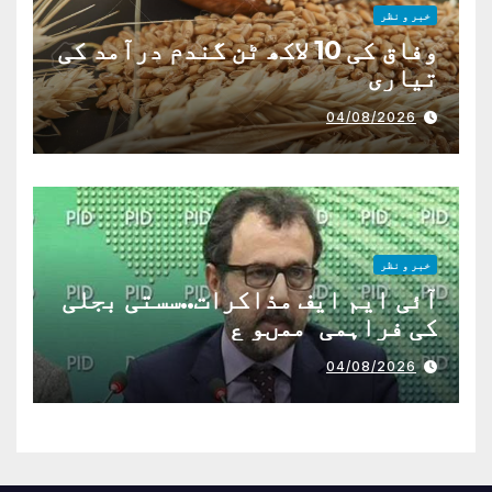
خبر و نظر
وفاق کی 10 لاکھ ٹن گندم درآمد کی
تیاری
04/08/2026
خبر و نظر
آئی ایم ایف مذاکرات..سستی بجلی
کی فراہمی ممںو ع
04/08/2026