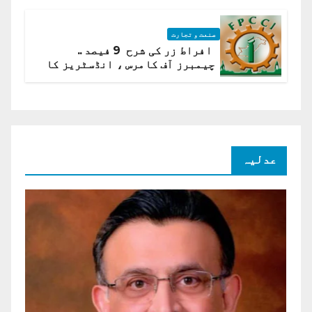
صنعت و تجارت
افراط زر کی شرح 9 فیصد ..
چیمبرز آف کامرس ، انڈسٹریز کا
شرح سود میں کمی کا مطالبہ
عدلیہ