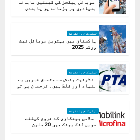
موبائل پیکجز کی قیمتیں ماہانہ
بنیادوں پر بڑھانے پر پابندی
ٹیلی کام و انٹرنٹ
پاکستان میں بہترین موبائل نیٹ
ورکس 2025
ٹیلی کام و انٹرنٹ
انٹرنیٹ بندش سے متعلق خبریں بے
بنیاد اور غلط ہیں۔ ترجمان پی ٹی
اے
ٹیلی کام و انٹرنٹ
اسلامی بینکاری کے فروغ کیلئے
موبی لنک بینک میں 20 ملین
امریکی ڈالر کی سرمایہ کاری