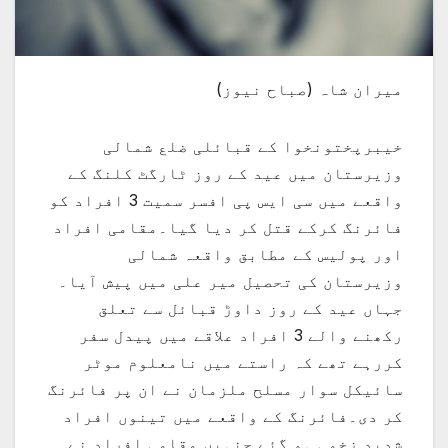
میران شاہ (صباح نیوز)
خیبرپختونخوا کے قبائلی ضلع شمالی
وزیرستان میں عید کے روز ٹارگٹ کلنگ کے
واقعے میں سی ایس پی افسر سمیت 3 افراد کو
فائرنگ کرکے قتل کر دیا گیا۔مقامی افراد
اور پولیس کے مطابق واقعہ شمالی
وزیرستان کی تحصیل میر علی میں پیش آیا۔
جہاں عید کے روز داوڑ قبائل سے تعلق
رکھنے والے 3 افراد علاقے میں پیدل سفر
کررہے تھے کہ راستے میں نامعلوم موٹر
سائیکل سوار مسلح ملزمان نے ان پر فائرنگ
کر دی۔فائرنگ کے واقعے میں تینوں افراد
شدید زخمی ہو گئے جنہیں مقامی افراد نے