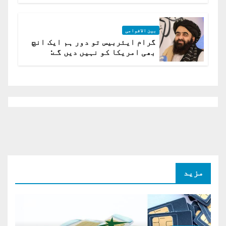
بین الاقوامی
گرام ایئربیس تو دور ہم ایک انچ
بھی امریکا کو نہیں دیں گے:
افغانستان کا دو ٹوک مؤقف
مزید