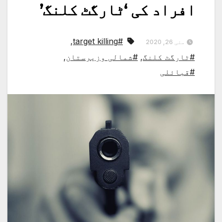
افراد کی ‘ٹارگٹ کلنگ’
,
#target killing
مئی 26, 2020
#ٹارگٹ کلنگ
,
#شمالی وزیرستان
,
#قبائلی