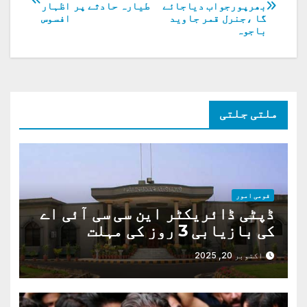
بھرپورجواب دیاجائے
طیارہ حادثے پر اظہار
کی
گا ،جنرل قمر جاوید
افسوس
باجوہ
نیویگیشن
ملتی جلتی
قومی امور
ڈپٹی ڈائریکٹر این سی سی آئی اے
کی بازیابی 3 روز کی مہلت
اکتوبر 20, 2025