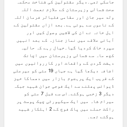
جاسکی تھی۔دیگر مقتولین کی شناخت محکمہ
صحت شمالی وزیرستان کے ملازم نعمت اللہ
ولد میر جان اور مقامی فٹبالر فرمان اللہ
کے ناموں سے ہوئی ہے۔بعد ازاں مقتولین کے
اہل خانہ نے ان کی لاشیں وصول کیں اور
آبائی علاقے میں نماز جنازہ کے بعد انہیں
سپرد خاک کردیا گیا۔خیال رہے کہ حالیہ
کچھ ماہ سے شمالی وزیرستان میں اچانک
دہشت گردی کے واقعات اور کارروائیوں میں
اضافہ دیکھا گیا ہے جہاں 19 مئی کو میرعلی
کے قریب ایک پرہجوم بازار میں دھماکا خیز
ڈیوائس پھٹنے سے ایک فوجی جوان شہید جبکہ
دیگر 3 زخمی ہوگئے۔اس سے قبل 7 مئی کو
میرام شاہ میں ایک سیکیورٹی چیک پوسٹ پر
راکٹ حملے میں پاک فوج کے 2 اہلکار شہید
ہوگئے تھے۔