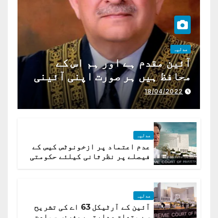
عدلیہ
آئین مقدم ہے اور ہم اس کے
محافظ ہیں ہر صورت اپنی آئینی
ذمہ داری ادا کرینگے ، چیف
18/04/2022
جسٹس پاکستان
عدلیہ
عدم اعتماد پر ازخونوٹس کیس کے
فیصلے پر نظرثانی کیلئے حکومتی
تیار درخواست دائر نہ ہوسکی
عدلیہ
آئین کے آرٹیکل 63 اے کی تشریح
سے متعلق صدارتی ریفرنس سماعت