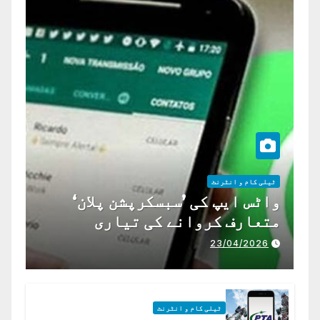
ٹیلی کام و انٹرنٹ
واٹس ایپ کی ’سبسکرپشن پلان‘
متعارف کروانے کی تیاری
23/04/2026
ٹیلی کام و انٹرنٹ