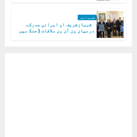
قومی امور
شہبازشریف او ایرانی صدرکے
درمیان ون آن ون ملاقات ( جنگ میں
دو ٹوک حمایت پر اظہار شکریہ)