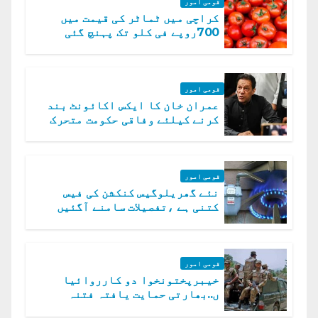
قومی امور
کراچی میں ٹماٹر کی قیمت میں
700روپے فی کلو تک پہنچ گئی
قومی امور
عمران خان کا ایکس اکائونٹ بند
کرنے کیلئے وفاقی حکومت متحرک
قومی امور
نئے گھریلوگیس کنکشن کی فیس
کتنی ہے ،تفصیلات سامنے آگئیں
قومی امور
خیبرپختونخوا دو کارروائیا
ں..بھارتی حمایت یافتہ فتنہ
الخوارج کے 31 دہشت گرد ہلاک