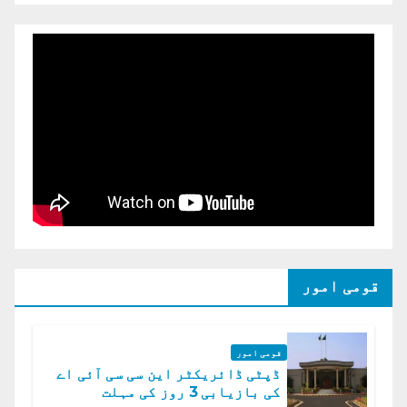
قومی امور
قومی امور
ڈپٹی ڈائریکٹر این سی سی آئی اے
کی بازیابی 3 روز کی مہلت