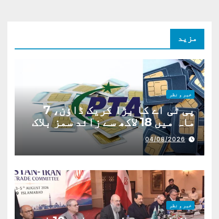
مزید
خبر و نظر
پی ٹی اے کا بڑا کریک ڈاؤن، 7
ماہ میں 18 لاکھ سے زائد سمز بلاک
04/08/2026
خبر و نظر