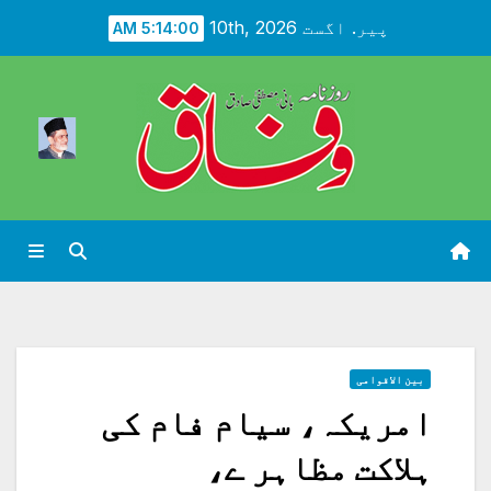
Ski
پیر. اگست 10th, 2026
5:14:02 AM
t
conten
بین الاقوامی
امریکہ، سیام فام کی
ہلاکت مظاہر ے،