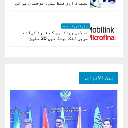
بنیاد اور غلط ہیں۔ ترجمان پی ٹی
اے
ٹیلی کام و انٹرنٹ
اسلامی بینکاری کے فروغ کیلئے
موبی لنک بینک میں 20 ملین
امریکی ڈالر کی سرمایہ کاری
بین الاقوامی