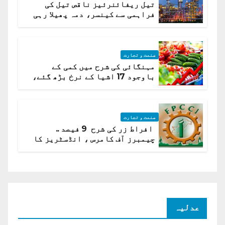
تیل ریفائنرئیز ناقص تیل کی
فراہمی سے کینسر، دمہ پھیلا رہی
ہیں قائمہ کمیٹی میں انکشاف
صنعت و تجارت
مہنگائی کی شرح میں کمی کے
باوجود 17 اشیا کے نرخ بڑھ گئے،
ادارہ شماریات
صنعت و تجارت
افراط زر کی شرح 9 فیصد ..
چیمبرز آف کامرس ، انڈسٹریز کا
شرح سود میں کمی کا مطالبہ
عدلیہ