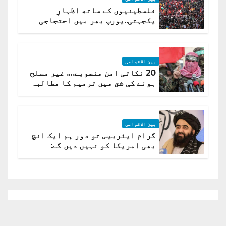
فلسطینیوں کے ساتھ اظہارِ
یکجہتی..یورپ بھر میں احتجاجی
لہر پھیل گئی
بین الاقوامی
20 نکاتی امن منصوبے…. غیر مسلح
ہونے کی شق میں ترمیم کا مطالبہ
بین الاقوامی
گرام ایئربیس تو دور ہم ایک انچ
بھی امریکا کو نہیں دیں گے:
افغانستان کا دو ٹوک مؤقف