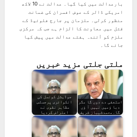
بارعدالت میں کیا گیا۔ عدالت نے 10 لاکھ
امریکی ڈالر کے عوض افسران کی ضمانت
منظور کرلی۔ ملزمان پر جارج فلوئیڈ کے
قتل میں معاونت کا الزام ہے جب کہ مرکزی
ملزم کو آئندہ ہفتے عدالت میں پیش کیا
جائے گا۔
ملتی جلتی مزید خبریں
جوڈیشل کونسل کی
استعفی دے دوں گا مگر
انکوائری پرجسٹس
دبا ؤمیں نہیں آ ؤں
مظاہر نقوی نے
گا۔محمدشہباز شریف
اعتراض کردیا