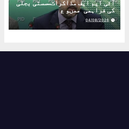
آئی ایم ایف مذاکرات..سستی بجلی
کی فراہمی ممںو ع
04/08/2026