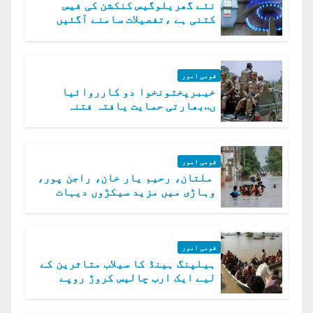
نئے گھریلوگیس کنکشن کی فیس
کتنی ہے ،تفصیلات سامنے آگئیں
قومی امور
خیبرپختونخوا دو کارروائیا
ں..بھارتی حمایت یافتہ فتنہ
الخوارج کے 31 دہشت گرد ہلاک
قومی امور
ملتان، رحیم یار خان، راجن پور،
وہاڑی میں مزید سیکڑوں دیہات
ڈوب گئے
قومی امور
ہیلپنگ ہینڈ کا سیلاب متاثرین کے
لیے ایک ارب چالیس کروڑ روپے
امداد کا اعلان