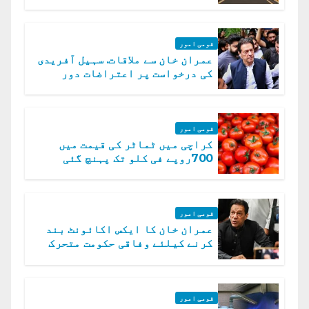
قومی امور
عمران خان سے ملاقات. سہیل آفریدی
کی درخواست پر اعتراضات دور
قومی امور
کراچی میں ٹماٹر کی قیمت میں
700روپے فی کلو تک پہنچ گئی
قومی امور
عمران خان کا ایکس اکائونٹ بند
کرنے کیلئے وفاقی حکومت متحرک
قومی امور