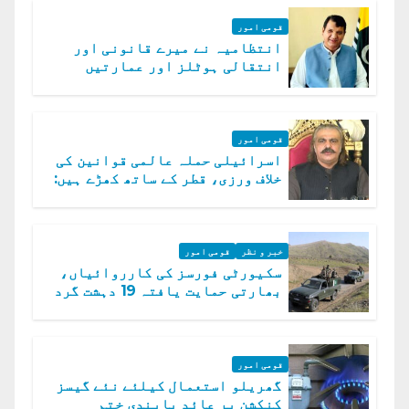
قومی امور
انتظامیہ نے میرے قانونی اور
انتقالی ہوٹلز اور عمارتیں
مسمار کر دیں، ملک صدیق
قومی امور
اسرائیلی حملہ عالمی قوانین کی
خلاف ورزی، قطر کے ساتھ کھڑے ہیں:
دفتر خارجہ
خبر و نظر
قومی امور
سکیورٹی فورسز کی کارروائیاں،
بھارتی حمایت یافتہ 19 دہشت گرد
ہلاک
قومی امور
گھریلو استعمال کیلئے نئے گیسز
کنکشن پر عائد پابندی ختم