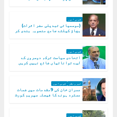
قومی امور
(موسمیاتی تبدیلی مضر اثرات)
بچاؤ کیلئے جامع منصوبہ بندی کر
رہے ہیں: وزیراعظم
قومی امور
اتحادی سیاست ترک، دوسروں کے
لیے توانائیاں ضائع نہیں کریں
گے، حافظ نعیم الرحمن
خبر و نظر
قومی امور
عمران خان کی 9مقدمات میں ضمات
مسترد ہونے کا فیصلہ سپریم کورٹ
میں چیلنج
قومی امور