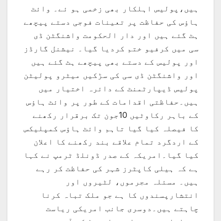
ہیں،پولیس اہلکار بھی زخمی ہو ئے۔ وائٹ
ہاؤس کی حفاظت پر تعینات فوجی دستے پیچھے
ہٹ گئے ہیں اور دار الحکومت واشنگٹن ڈی
سی میں کرفیو ختم کردیا گیا۔ نیشنل گارڈز
اور پولیس کے دستے بھی پیچھے ہٹ گئے ہیں
اور واشنگٹن ڈی سی کی سڑکیں میٹرو پولیٹن
پولیس ڈیپارٹمنٹ کے دائرہ اختیار میں
ہیں۔حفاظتی اقدامات کے طور پر وائٹ ہاؤس
کے باہر رکاوٹیں 10جون تک برقرار رکھنے
کا فیصلہ کیا گیا تاہم وائٹ ہاؤس کمپلیکس
کے اردگرد تمام علاقے بند رکھنے کا اعلان
کیا گیا۔امریکہ کے صدر ڈونلڈ ٹرمپ نے کہا
ہے کہ ہیلی کاپٹرز شہر کی حفاظت کر رہے
ہیں۔ مسئلہ مجرموں، لٹیروں اور
انتشارپسندوں کا ہے جو ملک تباہ کرنا
چاہتے ہیں۔دوسری جانب امریکی ریاست