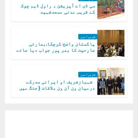
سی ڈی اے آپریشن ، راول ڈیم چوک
کے قریب مدنی مسجدشہید
قومی امور
پاکستان واضح کرچکا.بھارتی
جارحیت کا بھر پور جواب دیا جائے
گا.سید عاصم منیر
قومی امور
شہبازشریف او ایرانی صدرکے
درمیان ون آن ون ملاقات ( جنگ میں
دو ٹوک حمایت پر اظہار شکریہ)