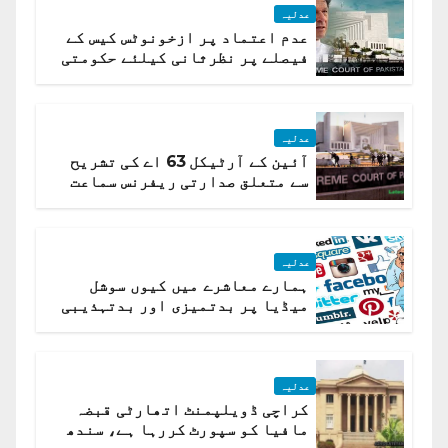
عدلیہ
عدم اعتماد پر ازخونوٹس کیس کے
فیصلے پر نظرثانی کیلئے حکومتی
تیار درخواست دائر نہ ہوسکی
عدلیہ
آئین کے آرٹیکل 63 اے کی تشریح
سے متعلق صدارتی ریفرنس سماعت
کیلئے مقرر
عدلیہ
ہمارے معاشرے میں کیوں سوشل
میڈیا پر بدتمیزی اور بدتہذیبی
ہے؟ اسلام آباد ہائیکورٹ
عدلیہ
کراچی ڈویلپمنٹ اتھارٹی قبضہ
مافیا کو سپورٹ کررہا ہے، سندھ