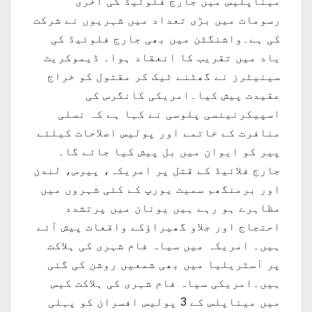
میناپلیس میں جارج فلوئیڈ کی آخری
رسومات میں بڑی تعداد میں شہریوں نے شرکت
کی ہے۔واشنگٹن میں بھی جارج فلوئیڈ کی
یاد میں تقریب کا انعقاد ہوا۔ ڈیموکریٹ
سینیٹرز نے گھٹنے ٹیک کر مقتول کو خراج
عقیدت پیش کیا۔امریکی کانگرس کی
اسپیکرنینسی پلوسی نے کہا ہے کہ نسلی
منافرت کے خاتمے اور پولیس اصلاحات کیلئے
پیر کو ایوان میں بل پیش کیا جائے گا۔
جارج فلائیڈ کے قتل پر امریکہ، پیرس، لندن
اور برمنگھم سمیت یورپ کے کئی شہروں میں
مظاہرے ہو رہے ہیں یونان میں پرتشدد
احتجاج اور جلاو گھیراؤکے واقعات پیش آئے
ہیں۔ امریکہ میں سیاہ فام شہری کی ہلاکت
پر آسٹریلیا میں بھی شمعیں روشن کی گئی
ہیں۔امریکی سیاہ فام شہری کی ہلاکت کیس
میں میناپلس کے 3 پولیس افسران کو پہلی