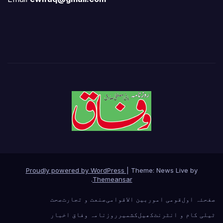
Proudly powered by WordPress
|
Theme: News Live by
.
Themeansar
صفحئہ اول
قومی امور
بین الاقوامی
صنعت و تجارت
صحت
ٹیلی کام و انٹرنٹ
کھیل
کشمیر
روزنامہ وفاق اخبار