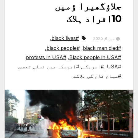
جلاؤگھیرا ؤمیں
10افراد ہلاک
,
#black lives
جون 6, 2020
,
#black people
,
#black man died
,
#protests in USA
,
#Black people in USA
#USA
,
#امریکہ
,
#امریکہ میں نسلی تعصب
,
#سیام فام کی ہلاکت