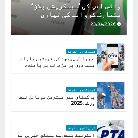
واٹس ایپ کی ’سبسکرپشن پلان‘
متعارف کروانے کی تیاری
23/04/2026
ٹیلی کام و انٹرنٹ
موبائل پیکجز کی قیمتیں ماہانہ
بنیادوں پر بڑھانے پر پابندی
ٹیلی کام و انٹرنٹ
پاکستان میں بہترین موبائل نیٹ
ورکس 2025
ٹیلی کام و انٹرنٹ
انٹرنیٹ بندش سے متعلق خبریں بے