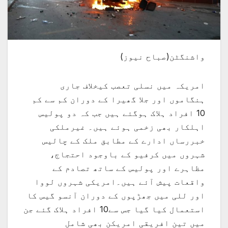
واشنگٹن(صباح نیوز)
امریکہ میں نسلی تعصب کیخلاف جاری
ہنگاموں اور جلا گھیرا کے دوران کم سے کم
10 افراد ہلاک ہوگئے ہیں جب کہ دو پولیس
اہلکار بھی زخمی ہوئے ہیں۔ غیرملکی
خبررساں ادارے کے مطابق ملک کے چالیس
شہروں میں کرفیو کے باوجود احتجاج،
مظاہرے اور پولیس کے ساتھ تصادم کے
واقعات پیش آئے ہیں۔امریکی شہروں لووا
اور للی میں جھڑپوں کے دوران آنسو گیس کا
استعمال کیا گیا جس سے10 افراد ہلاک گئے جن
میں تین افریقی امریکن بھی شامل