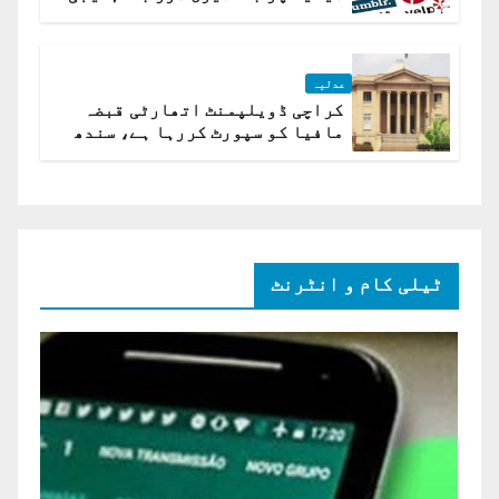
ہے؟ اسلام آباد ہائیکورٹ
عدلیہ
کراچی ڈویلپمنٹ اتھارٹی قبضہ
مافیا کو سپورٹ کررہا ہے، سندھ
ہائی کورٹ برہم
ٹیلی کام و انٹرنٹ