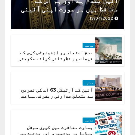
آئین مقدم ہے اور ہم اس کے
محافظ ہیں ہر صورت اپنی آئینی
ذمہ داری ادا کرینگے ، چیف
18/04/2022
جسٹس پاکستان
عدلیہ
عدم اعتماد پر ازخونوٹس کیس کے
فیصلے پر نظرثانی کیلئے حکومتی
تیار درخواست دائر نہ ہوسکی
عدلیہ
آئین کے آرٹیکل 63 اے کی تشریح
سے متعلق صدارتی ریفرنس سماعت
کیلئے مقرر
عدلیہ
ہمارے معاشرے میں کیوں سوشل
میڈیا پر بدتمیزی اور بدتہذیبی