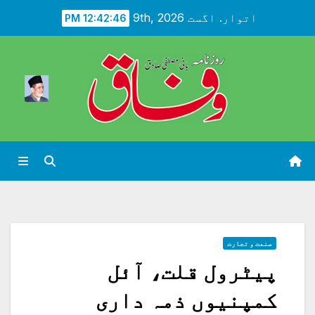
Ski
اتوار. اگست 9th, 2026
12:42:48 PM
t
conten
صنعت و تجارت
پیٹرول قلت، آئل
کمپنیوں ذمہ داری