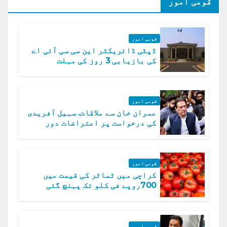
قومی امور
قومی امور
ڈپٹی ڈائریکٹر این سی سی آئی اے
کی بازیابی 3 روز کی مہلت
قومی امور
عمران خان سے ملاقات. سہیل آفریدی
کی درخواست پر اعتراضات دور
قومی امور
کراچی میں ٹماٹر کی قیمت میں
700روپے فی کلو تک پہنچ گئی
قومی امور