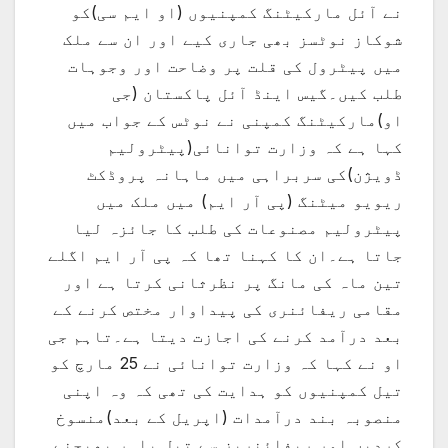
نے آئل مارکیٹنگ کمپنیوں (او ایم سی)کو
شوکاز نوٹسز بھی جاری کیے اور ان سے ملک
میں پیٹرول کی قلت پر وضاحت اور وجوہات
طلب کیں۔گیس اینڈ آئل پاکستان (جی
او)مارکیٹنگ کمپنی نے نوٹس کے جواب میں
کہا ہے کہ وزارت توانائی(پیٹرولیم
ڈویژن)کی سربراہی میں ماہانہ پروڈکٹ
ریویو میٹنگ (پی آر ایم) میں ملک میں
پیٹرولیم مصنوعات کی طلب کا جائزہ لیا
جاتا ہے۔ان کا کہنا تھا کہ پی آر ایم اگلے
تین ماہ کی مانگ پر نظرثانی کرتا ہے اور
مقامی ریفائنری کی پیداوار مختص کرنے کے
بعد درآمد کرنے کی اجازت دیتا ہے۔تاہم جی
او نے کہا کہ وزارت توانائی نے 25 مارچ کو
تیل کمپنیوں کو ہدایت کی تھی کہ وہ اپنی
منصوبہ بند درآمدات (اپریل کے بعد)منسوخ
کردیں اور ریفائنریز سے تیل باہر بھیجنے