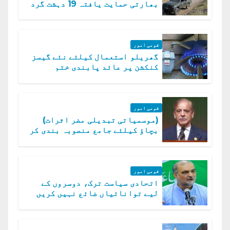
بھارتی حمایت یافتہ 19 دہشت گرد
ہلاک
قومی امور
گھریلو استعمال کیلئے نئے گیسز
کنکشن پر عائد پابندی ختم
قومی امور
(موسمیاتی تبدیلی مضر اثرات)
بچاؤ کیلئے جامع منصوبہ بندی کر
رہے ہیں: وزیراعظم
قومی امور
اتحادی سیاست ترک، دوسروں کے
لیے توانائیاں ضائع نہیں کریں
گے، حافظ نعیم الرحمن