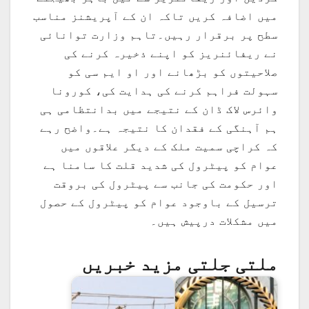
میں اضافہ کریں تاکہ ان کے آپریشنز مناسب
سطح پر برقرار رہیں۔تاہم وزارت توانائی
نے ریفائنریز کو اپنے ذخیرہ کرنے کی
صلاحیتوں کو بڑھانے اور او ایم سی کو
سہولت فراہم کرنے کی ہدایت کی، کورونا
وائرس لاک ڈان کے نتیجے میں بدانتظامی ہی
ہم آہنگی کے فقدان کا نتیجہ ہے۔واضح رہے
کہ کراچی سمیت ملک کے دیگر علاقوں میں
عوام کو پیٹرول کی شدید قلت کا سامنا ہے
اور حکومت کی جانب سے پیٹرول کی بروقت
ترسیل کے باوجود عوام کو پیٹرول کے حصول
میں مشکلات درپیش ہیں۔
ملتی جلتی مزید خبریں