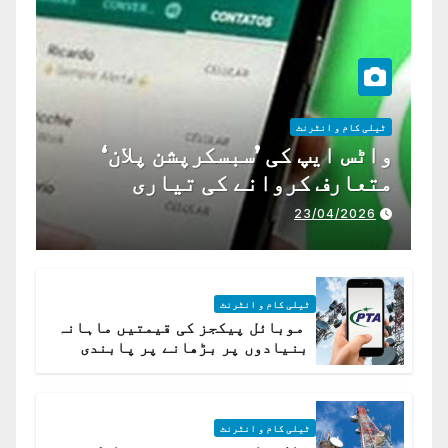
ٹیلی کام و انٹرنٹ
واٹس ایپ کی ’سبسکرپشن پلان‘
متعارف کروانے کی تیاری
23/04/2026
ٹیلی کام و انٹرنٹ
موبائل پیکجز کی قیمتیں ماہانہ
بنیادوں پر بڑھانے پر پابندی
ٹیلی کام و انٹرنٹ