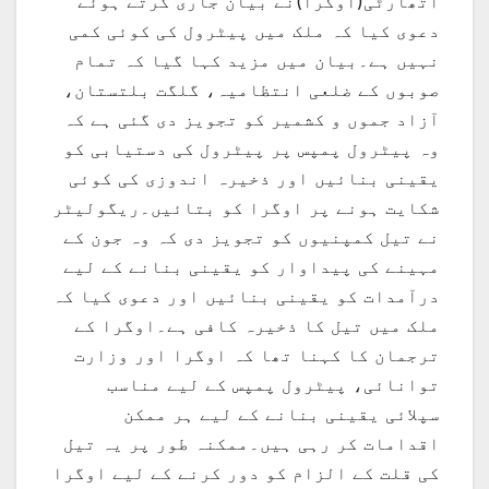
اتھارٹی(اوگرا)نے بیان جاری کرتے ہوئے
دعوی کیا کہ ملک میں پیٹرول کی کوئی کمی
نہیں ہے۔بیان میں مزید کہا گیا کہ تمام
صوبوں کے ضلعی انتظامیہ، گلگت بلتستان،
آزاد جموں و کشمیر کو تجویز دی گئی ہے کہ
وہ پیٹرول پمپس پر پیٹرول کی دستیابی کو
یقینی بنائیں اور ذخیرہ اندوزی کی کوئی
شکایت ہونے پر اوگرا کو بتائیں۔ریگولیٹر
نے تیل کمپنیوں کو تجویز دی کہ وہ جون کے
مہینے کی پیداوار کو یقینی بنانے کے لیے
درآمدات کو یقینی بنائیں اور دعوی کیا کہ
ملک میں تیل کا ذخیرہ کافی ہے۔اوگرا کے
ترجمان کا کہنا تھا کہ اوگرا اور وزارت
توانائی، پیٹرول پمپس کے لیے مناسب
سپلائی یقینی بنانے کے لیے ہر ممکن
اقدامات کر رہی ہیں۔ممکنہ طور پر یہ تیل
کی قلت کے الزام کو دور کرنے کے لیے اوگرا