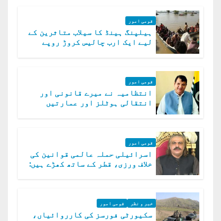
قومی امور
ہیلپنگ ہینڈ کا سیلاب متاثرین کے
لیے ایک ارب چالیس کروڑ روپے
امداد کا اعلان
قومی امور
انتظامیہ نے میرے قانونی اور
انتقالی ہوٹلز اور عمارتیں
مسمار کر دیں، ملک صدیق
قومی امور
اسرائیلی حملہ عالمی قوانین کی
خلاف ورزی، قطر کے ساتھ کھڑے ہیں:
دفتر خارجہ
خبر و نظر
قومی امور
سکیورٹی فورسز کی کارروائیاں،