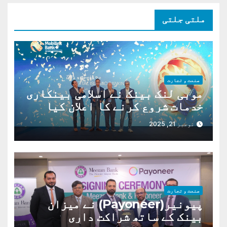
ملتی جلتی
صنعت و تجارت
موبی لنک بینک نے اسلامی بینکاری
خدمات شروع کرنے کا اعلان کیا
ہے،
نومبر 21, 2025
صنعت و تجارت
پیونیر(Payoneer) نے میزان
بینک کے ساتھ شراکت داری