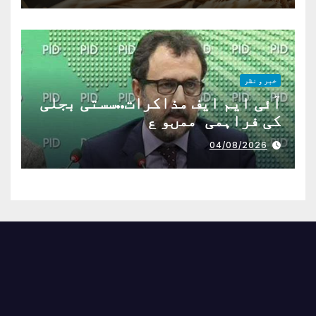
خبر و نظر
آئی ایم ایف مذاکرات..سستی بجلی
کی فراہمی ممںو ع
04/08/2026