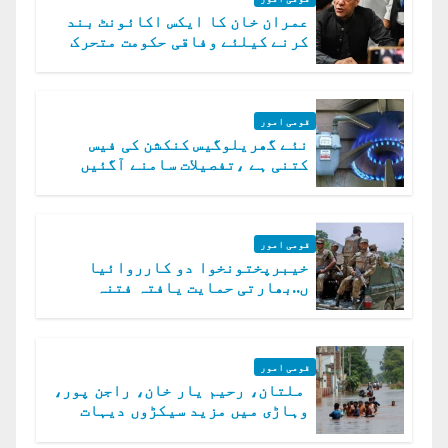
عمران خان کا ایکس اکائونٹ بند
کرنے کیلئے وفاقی حکومت متحرک
قومی امور
نئے گھریلوگیس کنکشن کی فیس
کتنی ہے ،تفصیلات سامنے آگئیں
قومی امور
خیبرپختونخوا دو کارروائیا
ں..بھارتی حمایت یافتہ فتنہ
الخوارج کے 31 دہشت گرد ہلاک
قومی امور
ملتان، رحیم یار خان، راجن پور،
وہاڑی میں مزید سیکڑوں دیہات
ڈوب گئے