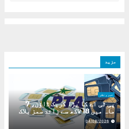
مزید
خبر و نظر
پی ٹی اے کا بڑا کریک ڈاؤن، 7
ماہ میں 18 لاکھ سے زائد سمز بلاک
04/08/2026