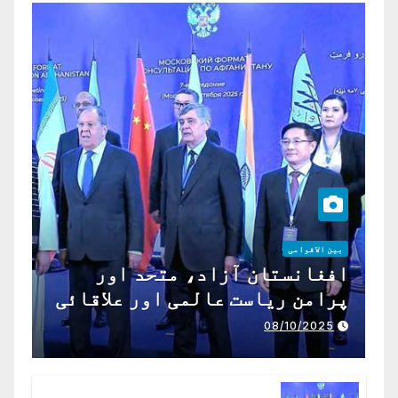
بین الاقوامی
افغانستان آزاد، متحد اور
پرامن ریاست عالمی اور علاقائی
تعاون کے لیے ناگزیر ہے
08/10/2025