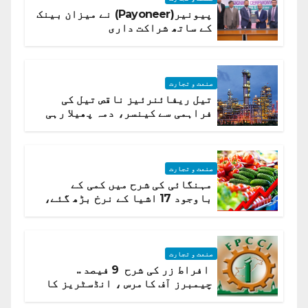
پیونیر(Payoneer) نے میزان بینک
کے ساتھ شراکت داری
صنعت و تجارت
تیل ریفائنرئیز ناقص تیل کی
فراہمی سے کینسر، دمہ پھیلا رہی
ہیں قائمہ کمیٹی میں انکشاف
صنعت و تجارت
مہنگائی کی شرح میں کمی کے
باوجود 17 اشیا کے نرخ بڑھ گئے،
ادارہ شماریات
صنعت و تجارت
افراط زر کی شرح 9 فیصد ..
چیمبرز آف کامرس ، انڈسٹریز کا
شرح سود میں کمی کا مطالبہ