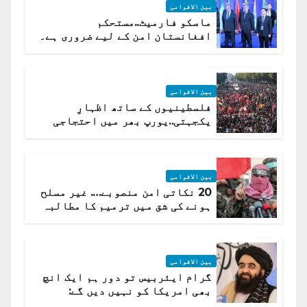
بین الاقوامی
ماسکو فارمیٹ..مستحکم
افغانستان امن کے لیے ضروری ہے۔
(روسی وزیرِ خارجہ )
بین الاقوامی
فلسطینیوں کے ساتھ اظہارِ
یکجہتی..یورپ بھر میں احتجاجی
لہر پھیل گئی
بین الاقوامی
20 نکاتی امن منصوبے…. غیر مسلح
ہونے کی شق میں ترمیم کا مطالبہ
بین الاقوامی
گرام ایئربیس تو دور ہم ایک انچ
بھی امریکا کو نہیں دیں گے:
افغانستان کا دو ٹوک مؤقف