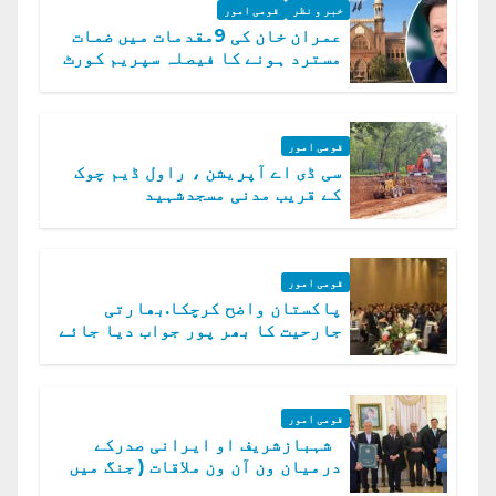
خبر و نظر
قومی امور
عمران خان کی 9مقدمات میں ضمات
مسترد ہونے کا فیصلہ سپریم کورٹ
میں چیلنج
قومی امور
سی ڈی اے آپریشن ، راول ڈیم چوک
کے قریب مدنی مسجدشہید
قومی امور
پاکستان واضح کرچکا.بھارتی
جارحیت کا بھر پور جواب دیا جائے
گا.سید عاصم منیر
قومی امور
شہبازشریف او ایرانی صدرکے
درمیان ون آن ون ملاقات ( جنگ میں
دو ٹوک حمایت پر اظہار شکریہ)