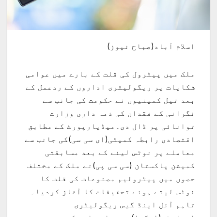
اسلام آباد(صباح نیوز)
ملک میں پیٹرول کی قلت کے بارے میں عوامی
شکایات پر ریگولیٹری اداروں کے ردعمل کے
بعد تیل کمپنیوں نے حکومت کی جانب سے
نگرانی کے فقدان کی ذمہ داری وزارت
توانائی پر ڈال دی۔میڈیارپورٹ کے مطابق
اقتصادی رابطہ کمیٹی(ای سی سی)کی جانب سے
معاملے پر نوٹس لینے کے بعد مسابقتی
کمیشن پاکستان (سی سی پی)نے ملک کے مختلف
حصوں میں پیٹرولیم مصنوعات کی قلت کا
نوٹس لیتے ہوئے تحقیقات کا آغاز کردیا۔
تاہم آئل اینڈ گیس ریگولیٹری