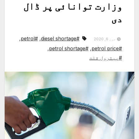
وزارت توانائی پر ڈال
دی
,
#petrol
,
#diesel shortage
جون 6, 2020
,
#petrol shortage
,
#petrol price
#پیٹرول قلت