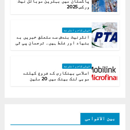
پاکستان میں بہترین موبائل نیٹ
ورکس 2025
ٹیلی کام و انٹرنٹ
انٹرنیٹ بندش سے متعلق خبریں بے
بنیاد اور غلط ہیں۔ ترجمان پی ٹی
اے
ٹیلی کام و انٹرنٹ
اسلامی بینکاری کے فروغ کیلئے
موبی لنک بینک میں 20 ملین
امریکی ڈالر کی سرمایہ کاری
بین الاقوامی