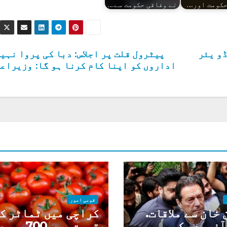
حکومت اور…
نے وفاقی حکومت سے…
ڈو یئر
پیٹرول قلت پر اجلاس: دبا کی پروا نہی
اداروں کو اپنا کام کرنا ہو گا: وزیراع
قومی امور
خان سے ملاقات.
کراچی میں ٹماٹر ک
آفریدی کی
قیمت میں 700