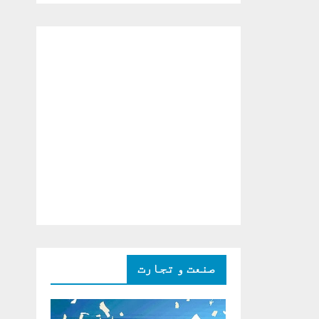
دو ٹوک حمایت پر
اظہار شکریہ)
صنعت و تجارت