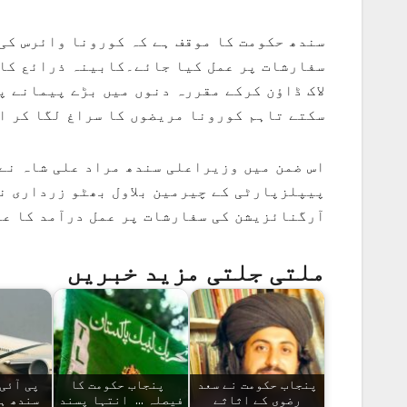
سندھ حکومت کا موقف ہے کہ کورونا وائرس کی
سفارشات پر عمل کیا جائے۔کابینہ ذرائع کا 
لاک ڈاؤن کرکے مقررہ دنوں میں بڑے پیمانے پ
سکتے تاہم کورونا مریضوں کا سراغ لگا کر ا
اس ضمن میں وزیراعلی سندھ مراد علی شاہ نے 
پیپلزپارٹی کے چیرمین بلاول بھٹو زرداری ن
آرگنائزیشن کی سفارشات پر عمل درآمد کا عن
ملتی جلتی مزید خبریں
پنجاب حکومت نے سعد
پنجاب حکومت کا
پی آئی
رضوی کے اثاثے
فیصلہ ... انتہا پسند
سندھ ہ