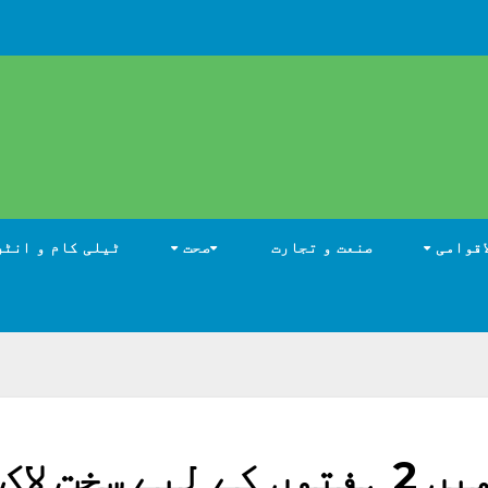
اقوامی
صنعت و تجارت
صحت
ٹیلی کام و انٹر
سندھ حکومت کا صوبے میں 2 ہفتوں کے لیے سخت لاک