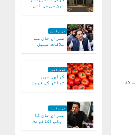
این سی سی آئی
اے کی بازیابی 3
روز کی مہلت
قومی امور
عمران خان سے
ملاقات. سہیل
آفریدی کی
درخواست پر
اعتراضات دور
قومی امور
کراچی میں
لاک
ٹماٹر کی قیمت
میں 700روپے فی
کلو تک پہنچ گئی
قومی امور
عمران خان کا
ایکس اکائونٹ
بند کرنے کیلئے
وفاقی حکومت