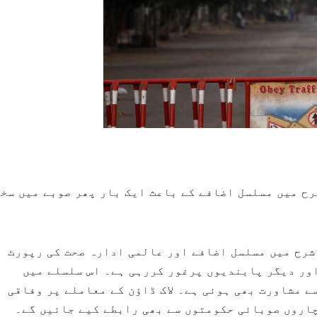
ح میں مسلسل اضافے کے باعث ایک بار پھر صوبے میں سخت 
شرح میں مسلسل اضافے اور عالمی ادارہ صحت کی رپورٹ
توں کے لاک ڈاؤن اور دیگر پابندیوں پرغور کررہی ہے۔ اس سلسلے میں
ے مشاورت بھی ہوئی ہے۔ لاک ڈاؤن کے معاملے پر وفاقی
چاروں صوبائی حکومتوں سے بھی رابطے کیے جائیں گے۔