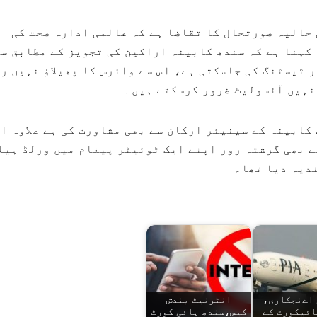
 حالیہ صورتحال کا تقاضا ہے کہ عالمی ادارہ صحت کی
کہنا ہے کہ سندھ کابینہ اراکین کی تجویز کے مطابق س
ر ٹیسٹنگ کی جاسکتی ہے، اس سے وائرس کا پھیلاؤ نہیں ر
نہیں آئسولیٹ ضرور کرسکتے ہیں۔
کابینہ کے سینیئر ارکان سے بھی مشاورت کی ہے علاوہ ا
ے بھی گزشتہ روز اپنے ایک ٹوئیٹر پیغام میں ورلڈ ہیل
دیہ دیا تھا۔
 اےنجکاری،
انٹرنیٹ بندش
ائیکورٹ کے
کیس،سندھ ہائی کورٹ