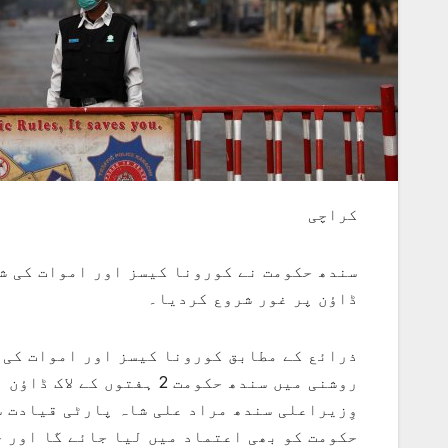
کراچی
سندھ حکومت نے کورونا کیسز اور اموات کی شر
ڈاؤن پر غور شروع کردیا۔
ذرائع کے مطابق کورونا کیسز اور اموات کی 
روشنی میں سندھ حکومت 2 ہف
وِزیراعلی سندھ مراد علی شاہ پارٹی قیادت س
حکومت کو بھی اعتماد میں لیا جائے گا اور 