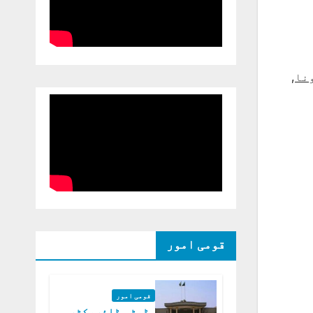
نا
,
قومی امور
قومی امور
ڈپٹی ڈائریکٹر