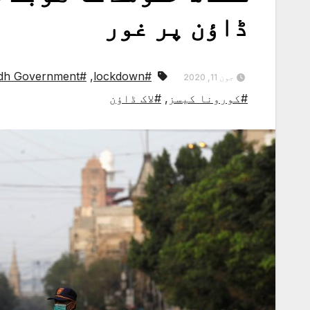
ڈاؤن پر غور
#Sindh Government
,
#lockdown
جون 11, 2020
#کورونا کیسز
,
#لاک ڈاؤن