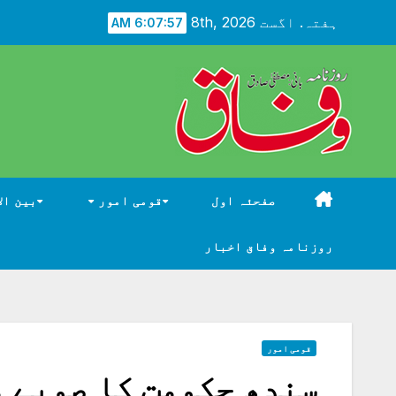
Ski
ہفتہ. اگست 8th, 2026
6:07:59 AM
t
conten
صفحئہ اول
قومی امور
بین ال
روزنامہ وفاق اخبار
قومی امور