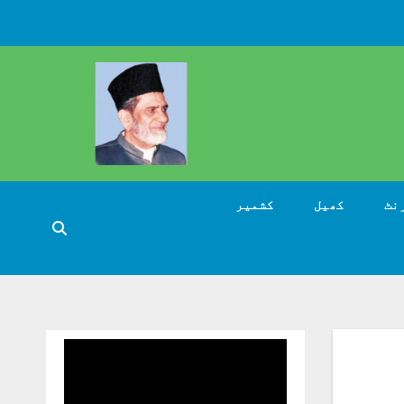
نٹ
کھیل
کشمیر