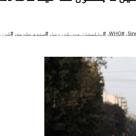
,
#WHO
,
#پاکستان میں کورونا
,
#سندھ حکومت
,
#کورو