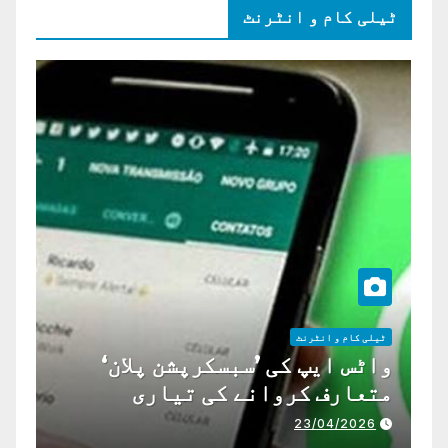
ٹیلی کام و انٹرنٹ
ٹیلی کام و انٹرنٹ
واٹس ایپ کی ’سبسکرپشن پلان‘
متعارف کروانے کی تیاری
23/04/2026