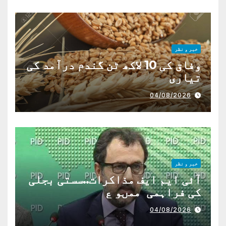
خبر و نظر
وفاق کی 10 لاکھ ٹن گندم درآمد کی
تیاری
04/08/2026
خبر و نظر
آئی ایم ایف مذاکرات..سستی بجلی
کی فراہمی ممںو ع
04/08/2026