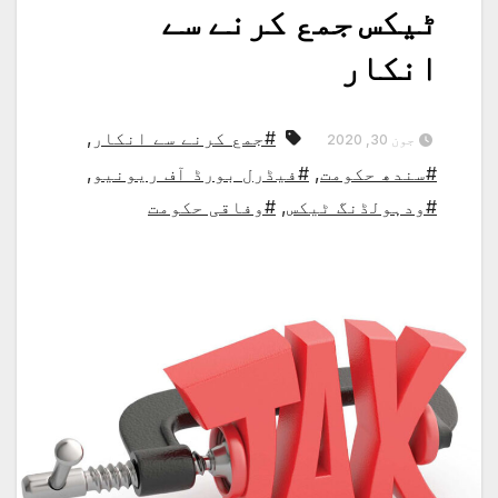
ٹیکس جمع کرنے سے
انکار
#جمع کرنے سے انکار
,
جون 30, 2020
#سندھ حکومت
,
#فیڈرل بورڈ آف ریونیو
,
#ودہولڈنگ ٹیکس
,
#وفاقی حکومت