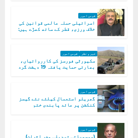
قومی امور
اسرائیلی حملہ عالمی قوانین کی
خلاف ورزی، قطر کے ساتھ کھڑے ہیں:
دفتر خارجہ
خبر و نظر
قومی امور
سکیورٹی فورسز کی کارروائیاں،
بھارتی حمایت یافتہ 19 دہشت گرد
ہلاک
قومی امور
گھریلو استعمال کیلئے نئے گیسز
کنکشن پر عائد پابندی ختم
قومی امور
(موسمیاتی تبدیلی مضر اثرات)