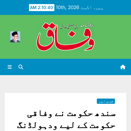
Ski
پیر. اگست 10th, 2026
2:10:42 AM
t
conten
قومی امور
سندھ حکومت نے وفاقی
حکومت کے لیے ودہولڈنگ