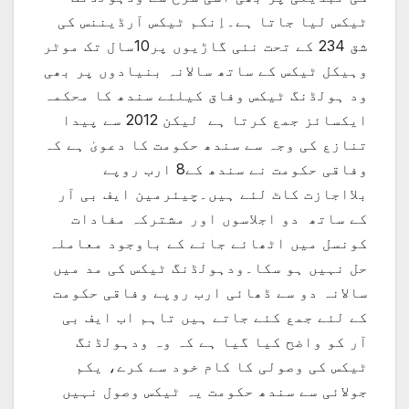
ٹیکس لیا جاتا ہے۔اِنکم ٹیکس آرڈیننس کی
شق 234 کے تحت نئی گاڑیوں پر10سال تک موٹر
وہیکل ٹیکس کے ساتھ سالانہ بنیادوں پر بھی
ود ہولڈنگ ٹیکس وفاق کیلئے سندھ کا محکمہ
ایکسائز جمع کرتا ہے لیکن 2012 سے پیدا
تنازع کی وجہ سے سندھ حکومت کا دعویٰ ہے کہ
وفاقی حکومت نے سندھ کے8 ارب روپے
بلااجازت کاٹ لئے ہیں۔چیئرمین ایف بی آر
کے ساتھ دو اجلاسوں اور مشترکہ مفادات
کونسل میں اٹھائے جانے کے باوجود معاملہ
حل نہیں ہو سکا۔ودہولڈنگ ٹیکس کی مد میں
سالانہ دو سے ڈھائی ارب روپے وفاقی حکومت
کے لئے جمع کئے جاتے ہیں تاہم اب ایف بی
آر کو واضح کیا گیا ہے کہ وہ ودہولڈنگ
ٹیکس کی وصولی کا کام خود سے کرے، یکم
جولائی سے سندھ حکومت یہ ٹیکس وصول نہیں