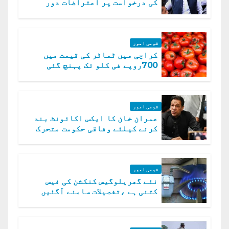
کی درخواست پر اعتراضات دور
قومی امور
کراچی میں ٹماٹر کی قیمت میں
700روپے فی کلو تک پہنچ گئی
قومی امور
عمران خان کا ایکس اکائونٹ بند
کرنے کیلئے وفاقی حکومت متحرک
قومی امور
نئے گھریلوگیس کنکشن کی فیس
کتنی ہے ،تفصیلات سامنے آگئیں