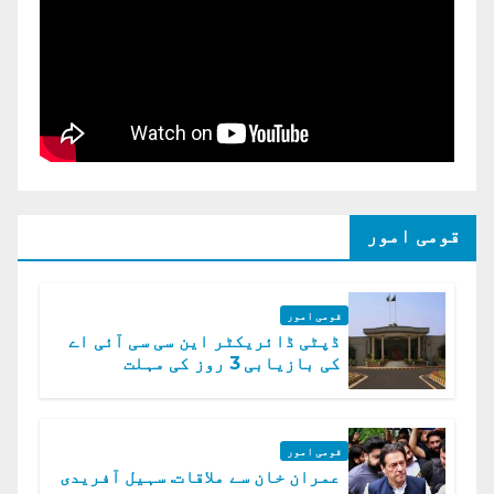
قومی امور
قومی امور
ڈپٹی ڈائریکٹر این سی سی آئی اے
کی بازیابی 3 روز کی مہلت
قومی امور
عمران خان سے ملاقات. سہیل آفریدی