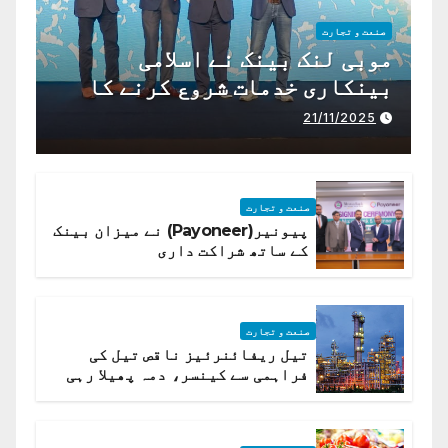
صنعت و تجارت
موبی لنک بینک نے اسلامی
بینکاری خدمات شروع کرنے کا
اعلان کیا ہے،
21/11/2025
صنعت و تجارت
پیونیر(Payoneer) نے میزان بینک
کے ساتھ شراکت داری
صنعت و تجارت
تیل ریفائنرئیز ناقص تیل کی
فراہمی سے کینسر، دمہ پھیلا رہی
ہیں قائمہ کمیٹی میں انکشاف