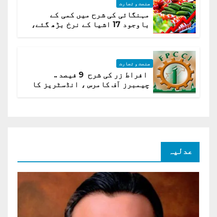
صنعت و تجارت
مہنگائی کی شرح میں کمی کے
باوجود 17 اشیا کے نرخ بڑھ گئے،
ادارہ شماریات
صنعت و تجارت
افراط زر کی شرح 9 فیصد ..
چیمبرز آف کامرس ، انڈسٹریز کا
شرح سود میں کمی کا مطالبہ
عدلیہ