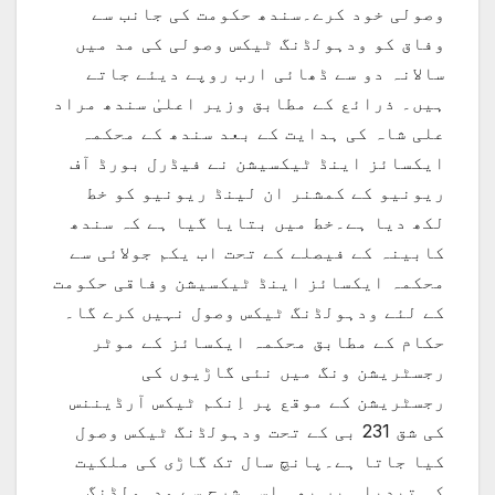
وصولی خود کرے۔سندھ حکومت کی جانب سے
وفاق کو ودہولڈنگ ٹیکس وصولی کی مد میں
سالانہ دو سے ڈھائی ارب روپے دیئے جاتے
ہیں۔ ذرائع کے مطابق وزیر اعلیٰ سندھ مراد
علی شاہ کی ہدایت کے بعد سندھ کے محکمہ
ایکسائز اینڈ ٹیکسیشن نے فیڈرل بورڈ آف
ریونیو کے کمشنر ان لینڈ ریونیو کو خط
لکھ دیا ہے۔خط میں بتایا گیا ہے کہ سندھ
کابینہ کے فیصلے کے تحت اب یکم جولائی سے
محکمہ ایکسائز اینڈ ٹیکسیشن وفاقی حکومت
کے لئے ودہولڈنگ ٹیکس وصول نہیں کرے گا۔
حکام کے مطابق محکمہ ایکسائز کے موٹر
رجسٹریشن ونگ میں نئی گاڑیوں کی
رجسٹریشن کے موقع پر اِنکم ٹیکس آرڈیننس
کی شق 231 بی کے تحت ودہولڈنگ ٹیکس وصول
کیا جاتا ہے۔پانچ سال تک گاڑی کی ملکیت
کی تبدیلی پر بھی اسی شرح سے ودہولڈنگ