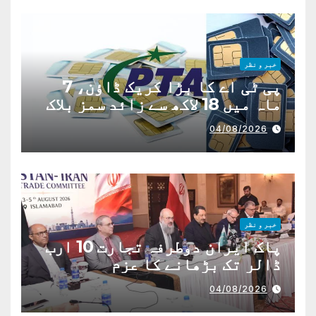
خبر و نظر
پی ٹی اے کا بڑا کریک ڈاؤن، 7
ماہ میں 18 لاکھ سے زائد سمز بلاک
04/08/2026
خبر و نظر
پاک ایران دوطرفہ تجارت 10 ارب
ڈالر تک بڑھانے کا عزم
04/08/2026