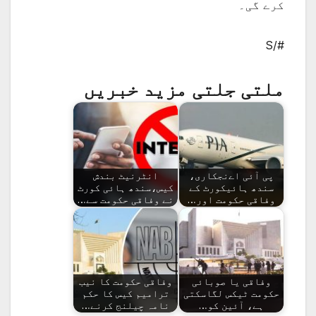
کرے گی۔
#/S
ملتی جلتی مزید خبریں
پی آئی اےنجکاری،
انٹرنیٹ بندش
سندھ ہائیکورٹ کے
کیس،سندھ ہائی کورٹ
وفاقی حکومت اور…
نے وفاقی حکومت سے…
وفاقی یا صوبائی
وفاقی حکومت کا نیب
حکومت ٹیکس لگاسکتی
ترامیم کیس کا حکم
ہے، آئین کو…
نامہ چیلنج کرنے…