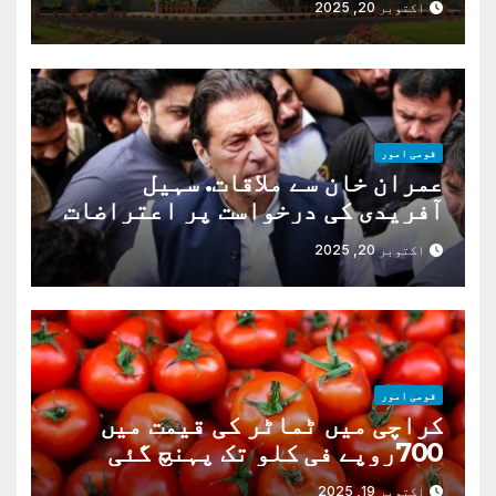
اکتوبر 20, 2025
قومی امور
عمران خان سے ملاقات. سہیل
آفریدی کی درخواست پر اعتراضات
دور
اکتوبر 20, 2025
قومی امور
کراچی میں ٹماٹر کی قیمت میں
700روپے فی کلو تک پہنچ گئی
اکتوبر 19, 2025