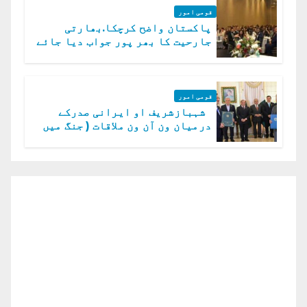
قومی امور
پاکستان واضح کرچکا.بھارتی
جارحیت کا بھر پور جواب دیا جائے
گا.سید عاصم منیر
قومی امور
شہبازشریف او ایرانی صدرکے
درمیان ون آن ون ملاقات ( جنگ میں
دو ٹوک حمایت پر اظہار شکریہ)