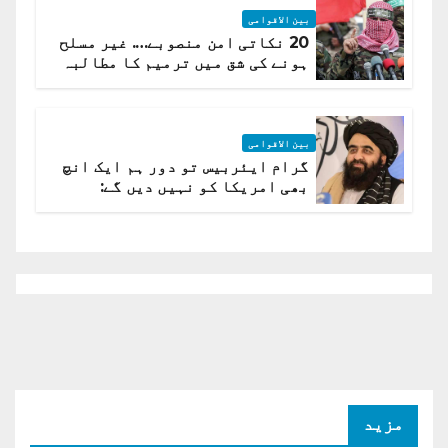
بین الاقوامی
20 نکاتی امن منصوبے…. غیر مسلح
ہونے کی شق میں ترمیم کا مطالبہ
بین الاقوامی
گرام ایئربیس تو دور ہم ایک انچ
بھی امریکا کو نہیں دیں گے:
افغانستان کا دو ٹوک مؤقف
مزید