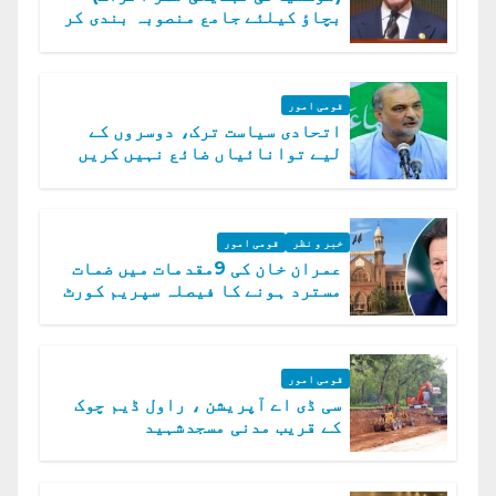
بچاؤ کیلئے جامع منصوبہ بندی کر
رہے ہیں: وزیراعظم
قومی امور
اتحادی سیاست ترک، دوسروں کے
لیے توانائیاں ضائع نہیں کریں
گے، حافظ نعیم الرحمن
خبر و نظر
قومی امور
عمران خان کی 9مقدمات میں ضمات
مسترد ہونے کا فیصلہ سپریم کورٹ
میں چیلنج
قومی امور
سی ڈی اے آپریشن ، راول ڈیم چوک
کے قریب مدنی مسجدشہید