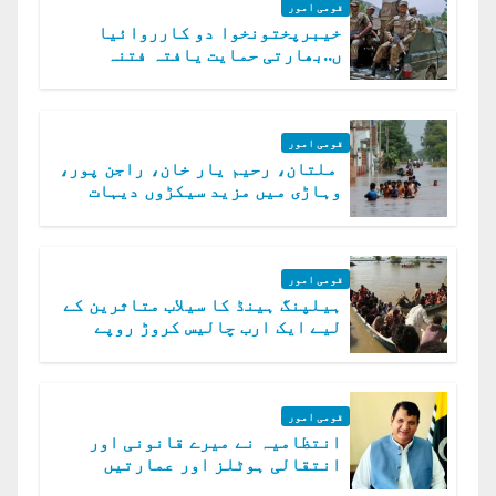
قومی امور
خیبرپختونخوا دو کارروائیا
ں..بھارتی حمایت یافتہ فتنہ
الخوارج کے 31 دہشت گرد ہلاک
قومی امور
ملتان، رحیم یار خان، راجن پور،
وہاڑی میں مزید سیکڑوں دیہات
ڈوب گئے
قومی امور
ہیلپنگ ہینڈ کا سیلاب متاثرین کے
لیے ایک ارب چالیس کروڑ روپے
امداد کا اعلان
قومی امور
انتظامیہ نے میرے قانونی اور
انتقالی ہوٹلز اور عمارتیں
مسمار کر دیں، ملک صدیق