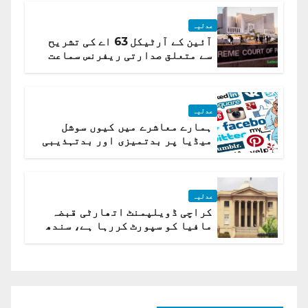
عدلیہ
آئین کے آرٹیکل 63 اے کی تشریح
سے متعلق صدارتی ریفرنس سماعت
کیلئے مقرر
عدلیہ
ہمارے معاشرے میں کیوں سوشل
میڈیا پر بدتمیزی اور بدتہذیبی
ہے؟ اسلام آباد ہائیکورٹ
عدلیہ
کراچی ڈویلپمنٹ اتھارٹی قبضہ
مافیا کو سپورٹ کررہا ہے، سندھ
ہائی کورٹ برہم