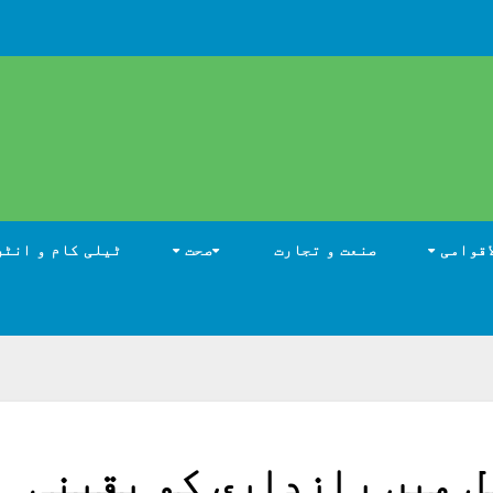
اقوامی
صنعت و تجارت
صحت
ٹیلی کام و انٹر
ل میں رازداری کو یقینی