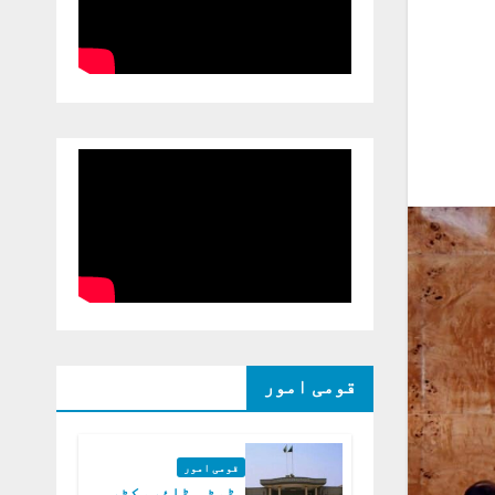
قومی امور
قومی امور
ڈپٹی ڈائریکٹر