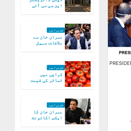
این سی سی آئی
اے کی بازیابی 3
روز کی مہلت
قومی امور
عمران خان سے
ملاقات. سہیل
آفریدی کی
درخواست پر
اعتراضات دور
PRESIDE
قومی امور
کراچی میں
ٹماٹر کی قیمت
میں 700روپے فی
کلو تک پہنچ گئی
قومی امور
عمران خان کا
ایکس اکائونٹ
بند کرنے کیلئے
وفاقی حکومت