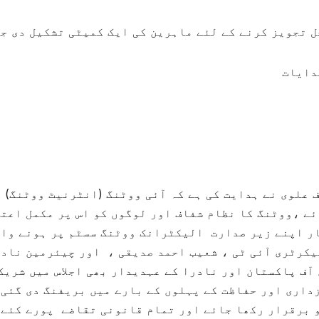
ل تجویز کرنے کے لئے ماہرین کی ایک کمیٹی تشکیل دی ج
دایات
 علوی نے ہدایت کی ہے کہ آئی ووٹنگ (انٹرنیٹ ووٹنگ) 
ئے ،ووٹنگ کا نظام شفاف اور لوگوں کو اس پر مکمل اعت
ار اپنے زیر صدارت الیکٹرانک ووٹنگ سسٹم پر ہونے وا
سیکرٹری آئی ٹی ، شعیب احمد صدیقی ، اور چیئرمین ناد
آف پاکستان اور نادرا کے عہدیدار بھی اجلاس میں شریک
داری اور حفاظت کے پہلوں کے بارے میں بریفنگ دی گئی 
و برقرار رکھا جائے اور تمام قانونی تقاضے پورے کئے