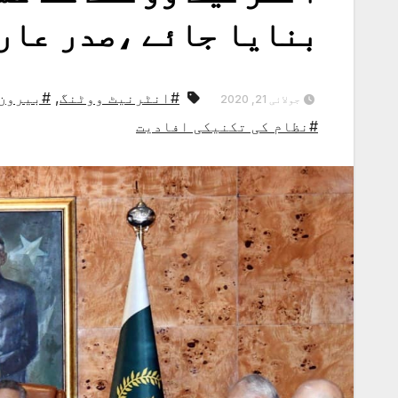
بنایا جائے ،صدر عار
#انٹرنیٹ ووٹنگ
,
#بیرون 
جولائی 21, 2020
#نظام کی تکنیکی افادیت