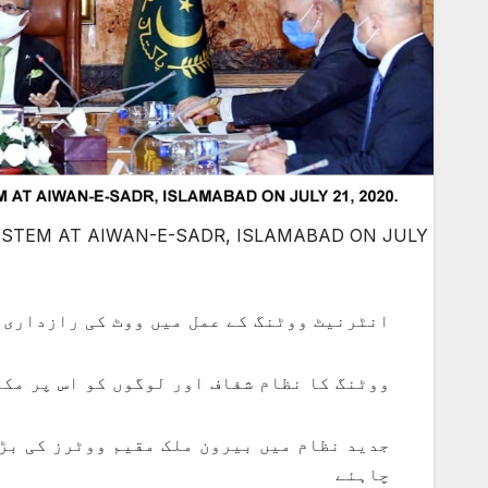
SYSTEM AT AIWAN-E-SADR, ISLAMABAD ON JULY
انٹرنیٹ ووٹنگ کے عمل میں ووٹ کی رازداری 
ووٹنگ کا نظام شفاف اور لوگوں کو اس پر مک
جدید نظام میں بیرون ملک مقیم ووٹرز کی بڑی
چاہئے