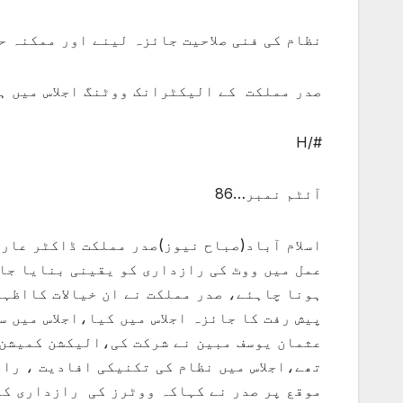
نظام کی فنی صلاحیت جائزہ لینے اور ممکنہ ح
صدر مملکت کے الیکٹرانک ووٹنگ اجلاس میں ہ
#/H
آئٹم نمبر…86
اسلام آباد(صباح نیوز)صدر مملکت ڈاکٹر عارف
عمل میں ووٹ کی رازداری کو یقینی بنایا جا
ہونا چاہئے، صدر مملکت نے ان خیالات کااظہ
پیش رفت کا جائزہ اجلاس میں کیا،اجلاس میں 
عثمان یوسف مبین نے شرکت کی،الیکشن کمیشن 
تھے،اجلاس میں نظام کی تکنیکی افادیت ، راز
موقع پر صدر نے کہاکہ ووٹرز کی رازداری ک