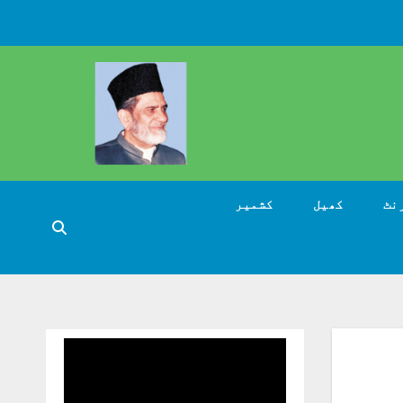
نٹ
کھیل
کشمیر