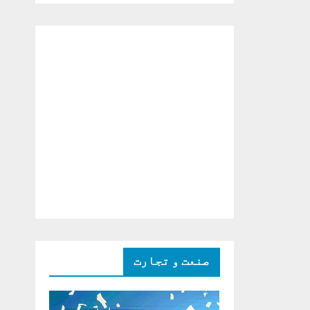
دو ٹوک حمایت پر
اظہار شکریہ)
صنعت و تجارت