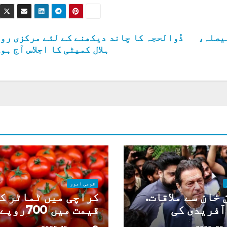
فیصلہ،
ذُوالحجہ کا چاند دیکھنے کے لئے مرکزی رو
ہلال کمیٹی کا اجلاس آج ہو
قومی امور
خان سے ملاقات.
کراچی میں ٹماٹر ک
آفریدی کی
قیمت میں 700
ست پر اعتراضات
کلو تک پہنچ گئی