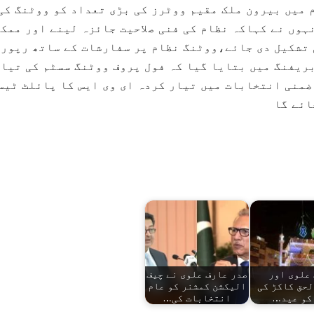
 میں بیرون ملک مقیم ووٹرز کی بڑی تعداد کو ووٹنگ کی
ہوں نے کہاکہ نظام کی فنی صلاحیت جائزہ لینے اور ممک
 تشکیل دی جائے،ووٹنگ نظام پر سفارشات کے ساتھ رپورٹ
بریفنگ میں بتایا گیا کہ فول پروف ووٹنگ سسٹم کی تیا
ضمنی انتخابات میں تیار کردہ ای وی ایس کا پائلٹ ٹیس
ائے گا
علوی اور
صدر عارف علوی نے چیف
حق کاکڑ کی
الیکشن کمشنر کو عام
کو عید…
انتخابات کی…