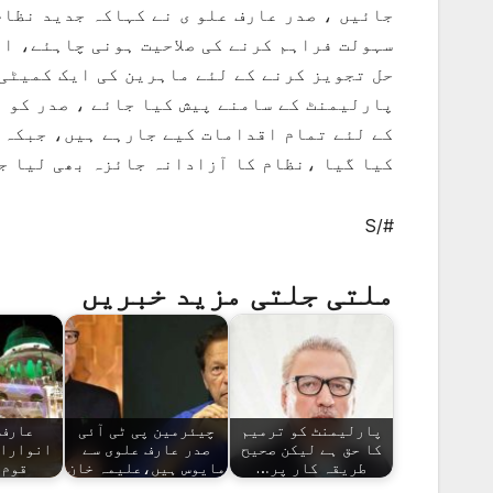
جائیں ، صدر عارف علو ی نے کہاکہ جدید نظام
سہولت فراہم کرنے کی صلاحیت ہونی چاہئے، ان
حل تجویز کرنے کے لئے ماہرین کی ایک کمیٹی
پارلیمنٹ کے سامنے پیش کیا جائے ، صدر کو 
کے لئے تمام اقدامات کیے جارہے ہیں، جبکہ 
کیا گیا ،نظام کا آزادانہ جائزہ بھی لیا ج
#/S
ملتی جلتی مزید خبریں
پارلیمنٹ کو ترمیم
چیئرمین پی ٹی آئی
عارف 
کا حق ہے لیکن صحیح
صدر عارف علوی سے
انوارال
طریقہ کار پر…
مایوس ہیں،علیمہ خان
قوم 