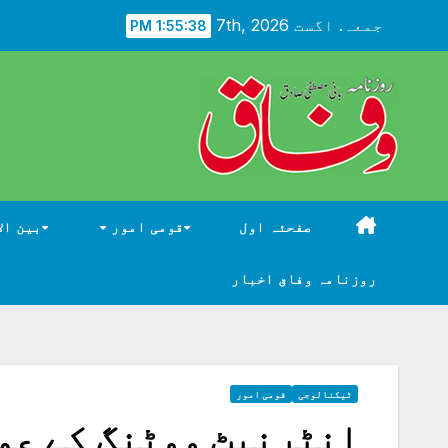
Ski
جمعہ. اگست 7th, 2026
1:55:39 PM
t
conten
صفحئہ اول
قومی امور
بین ال
روزنامہ وفاق اخبار
ٹیکنالوجی
قومی امور
انٹرنیٹ ووٹنگ کے عم