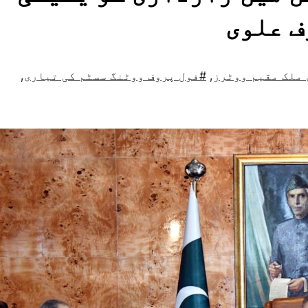
ف علوی
ملک مقیم ووٹرز
,
#فول پروف ووٹنگ سسٹم کی تیاری
,