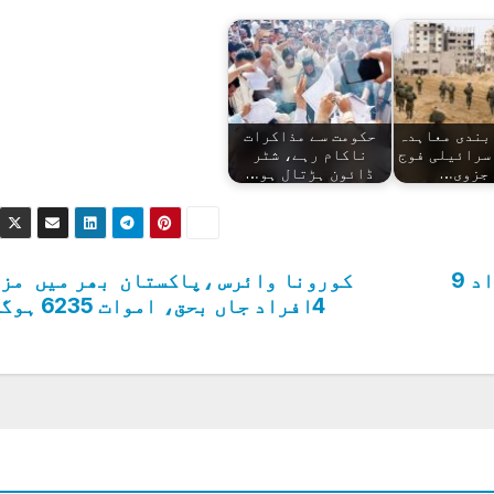
بندی معاہدہ
حکومت سے مذاکرات
 اسرائیلی فوج
ناکام رہے، شٹر
 جزوی…
ڈائون ہڑتال ہو…
ملک میں کورونا کے فعال مریضوں کی تعداد 9
کورونا وائرس ،پاکستان بھر میں مز
4افراد جاں بحق، اموات 6235 ہوگئی