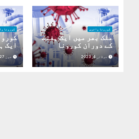
کورونا وائرس
کورونا وا
ملک بھر میں ایک ہفتے
کورون
کے دوران کورونا
ایک ہ
وائرس کے21کیس رپورٹ
56نئے کیسز رپورٹ
جولائی 4, 2023
جون 27, 2023
،3مریضوں کی حالت
تشویش ناک