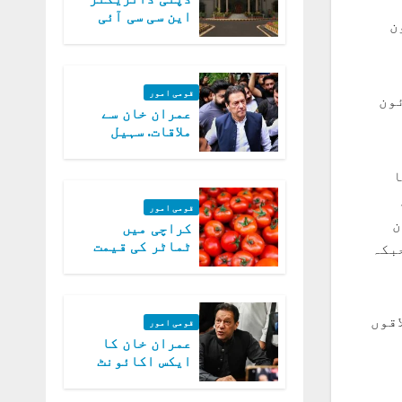
این سی سی آئی
اک ڈائون
اے کی بازیابی 3
روز کی مہلت
قومی امور
اد کو لاک ڈائون
عمران خان سے
ملاقات. سہیل
آفریدی کی
درخواست پر
ا
اعتراضات دور
قومی امور
ئون
کراچی میں
ٹماٹر کی قیمت
ٹ ہوئے جبکہ
میں 700روپے فی
کلو تک پہنچ گئی
تے پشاور میں کورونا وائرس پھیلنے کے خدشے کے پیش نظر 4 علاقوں
قومی امور
عمران خان کا
ایکس اکائونٹ
بند کرنے کیلئے
وفاقی حکومت