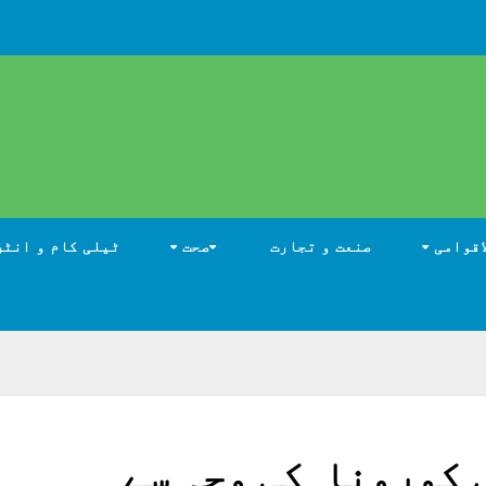
اقوامی
صنعت و تجارت
صحت
ٹیلی کام و انٹر
روں میں کورونا کی وجہ سے