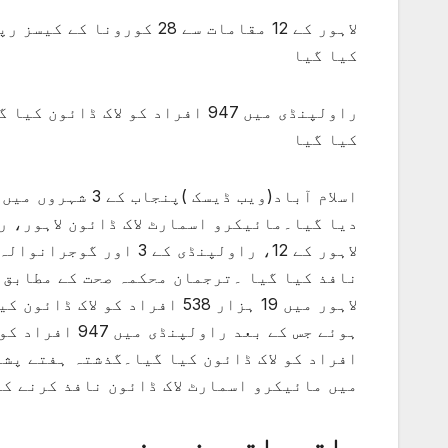
کیا گیا
کیا گیا
اسلام آباد(ویب ڈ
دیا گیا۔مائیکرو اسمارٹ لاک ڈائون لاہور، ر
میں مائیکرو اسمارٹ لاک ڈائون نافذ کرنے ک
ملتی جلتی مزید خبریں