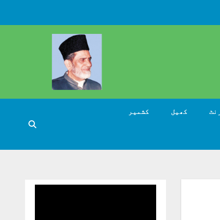
نٹ
کھیل
کشمیر