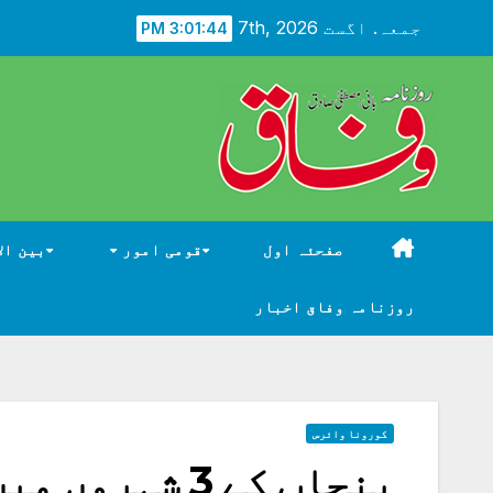
Ski
جمعہ. اگست 7th, 2026
3:01:45 PM
t
conten
صفحئہ اول
قومی امور
بین ال
روزنامہ وفاق اخبار
کورونا وائرس
پنجاب کے 3 شہ