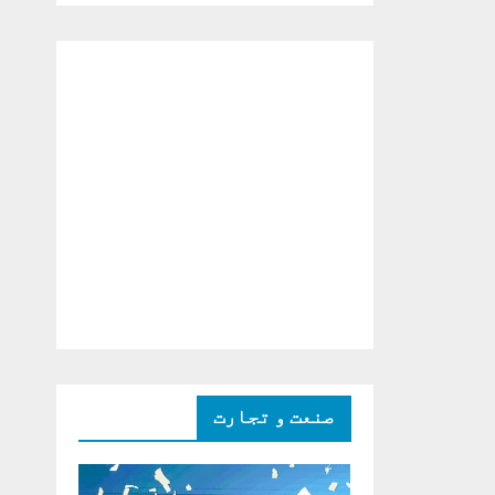
دو ٹوک حمایت پر
اظہار شکریہ)
صنعت و تجارت