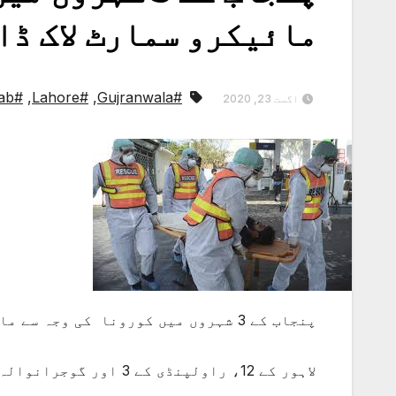
مائیکرو سمارٹ لاک ڈا
#Punjab
,
#Lahore
,
#Gujranwala
اگست 23, 2020
پنجاب کے 3 شہروں میں کورونا کی وجہ سے مائیکرو سمارٹ لاک ڈائون نافذ
لاہور کے 12، راولپنڈی کے 3 اور گوجرانوالہ کے 2 مقامات پر 14 دن کیلئے لاک ڈائون نافذ کیا گیا