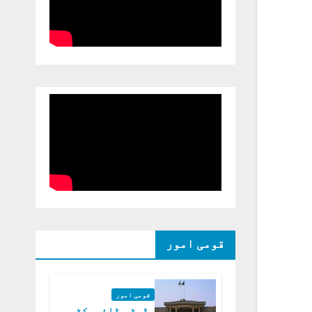
قومی امور
قومی امور
ڈپٹی ڈائریکٹر