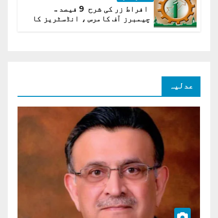
افراط زر کی شرح 9 فیصد ..
چیمبرز آف کامرس ، انڈسٹریز کا
شرح سود میں کمی کا مطالبہ
عدلیہ