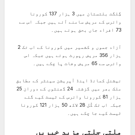
گِلگت بلتستان میں 3 ہزار 137 کورونا
وائرس کے مریض سامنے آئے ہیں جبکہ اس سے
73 افراد جاں بحق ہوئے ہیں۔
آزاد جموں و کشمیر میں کورونا کے اب تک 2
ہزار 356 مریض رپورٹ ہوئے ہیں جبکہ اس
وائرس سے 65 مریض وفات پا چکے ہیں۔
نیشنل کمانڈ اینڈ آپریشن سینٹر کے مطابق
ملک بھر میں گزشتہ 24 گھنٹوں کے دوران 25
ہزار 81 کورونا وائرس کے ٹیسٹ کیے گئے
جبکہ اب تک کُل 28 لاکھ 50 ہزار 121 کورونا
ٹیسٹ کیے جا چکے ہیں۔
ملتی جلتی مزید خبریں