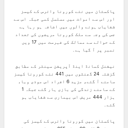
پاکستان میں نئے کورونا وائرس کے کیسز
اور اس سے اموات میں مسلسل کمی جبکہ اس سے
شفایاب ہونے والوں میں اضافہ ہو رہا ہے
جس کی وجہ سے ملک کورونا مریضوں کی تعداد
کے حوالے سے ممالک کی فہرست میں 17 ویں
نمبر پر آ گیا ہے۔
نیشنل کمانڈ اینڈ آپریشن سینٹر کے مطابق
گزشتہ 24 گھنٹوں میں 441 نئے کورونا کیسز
سامنے آ گئے، مزید 6 افراد اس موذی وباء
کے سامنے زندگی کی بازی ہار گئے جبکہ 1
ہزار 444 مریض اس بیماری سے شفایاب ہو
گئے۔
پاکستان میں کورونا وائرس کے کیسز کی