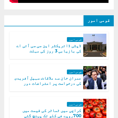
قومی امور
قومی امور
ڈپٹی ڈائریکٹر این سی سی آئی اے
کی بازیابی 3 روز کی مہلت
قومی امور
عمران خان سے ملاقات. سہیل آفریدی
کی درخواست پر اعتراضات دور
قومی امور
کراچی میں ٹماٹر کی قیمت میں
700روپے فی کلو تک پہنچ گئی