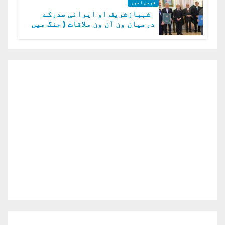
قومی امور
شہبازشریف او ایرانی صدرکے
درمیان ون آن ون ملاقات ( جنگ میں
دو ٹوک حمایت پر اظہار شکریہ)