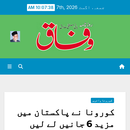
Ski
جمعہ. اگست 7th, 2026
10:07:40 AM
t
conten
کورونا وائرس
کورونا نے پاکستان میں
مزید 6 جانیں لے لیں