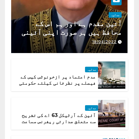
عدلیہ
آئین مقدم ہے اور ہم اس کے
محافظ ہیں ہر صورت اپنی آئینی
ذمہ داری ادا کرینگے ، چیف
18/04/2022
جسٹس پاکستان
عدلیہ
عدم اعتماد پر ازخونوٹس کیس کے
فیصلے پر نظرثانی کیلئے حکومتی
تیار درخواست دائر نہ ہوسکی
عدلیہ
آئین کے آرٹیکل 63 اے کی تشریح
سے متعلق صدارتی ریفرنس سماعت
کیلئے مقرر