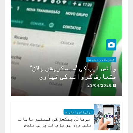
ٹیلی کام و انٹرنٹ
واٹس ایپ کی ’سبسکرپشن پلان‘
متعارف کروانے کی تیاری
23/04/2026
ٹیلی کام و انٹرنٹ
موبائل پیکجز کی قیمتیں ماہانہ
بنیادوں پر بڑھانے پر پابندی