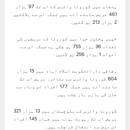
پنجاب میں کورونا وائرس کے اب تک 97 ہزار
461 مریض سامنے آئے ہیں جبکہ اس سے ہلاکتیں
2 ہزار 213 ہو گئیں۔
خیبر پختون خوا میں کورونا کے مریضوں کی
تعداد 36 ہزار 755 ہو چکی ہے جبکہ اس سے
اموات 1 ہزار 256 ہو گئیں۔
وفاقی دارالحکومت اسلام آباد میں 15 ہزار
804 کورونا وائرس سے متاثرہ مریض اب تک
سامنے آئے ہیں جبکہ 177 افراد اس وباء سے
جان کی بازی ہار چکے ہیں۔
کورونا وائرس کے بلوچستان میں 13 ہزار 321
مریض اب تک رپورٹ ہوئے ہیں جہاں 145 افراد
اس مرض سے انتقال کر چکے ہیں۔