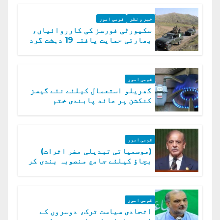
خبر و نظر
قومی امور
سکیورٹی فورسز کی کارروائیاں،
بھارتی حمایت یافتہ 19 دہشت گرد
ہلاک
قومی امور
گھریلو استعمال کیلئے نئے گیسز
کنکشن پر عائد پابندی ختم
قومی امور
(موسمیاتی تبدیلی مضر اثرات)
بچاؤ کیلئے جامع منصوبہ بندی کر
رہے ہیں: وزیراعظم
قومی امور
اتحادی سیاست ترک، دوسروں کے