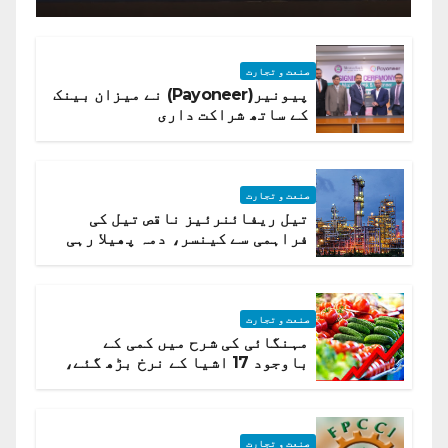
صنعت و تجارت
پیونیر(Payoneer) نے میزان بینک
کے ساتھ شراکت داری
صنعت و تجارت
تیل ریفائنرئیز ناقص تیل کی
فراہمی سے کینسر، دمہ پھیلا رہی
ہیں قائمہ کمیٹی میں انکشاف
صنعت و تجارت
مہنگائی کی شرح میں کمی کے
باوجود 17 اشیا کے نرخ بڑھ گئے،
ادارہ شماریات
صنعت و تجارت