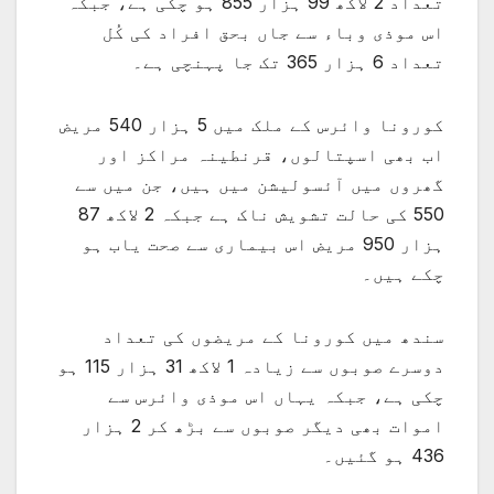
تعداد 2 لاکھ 99 ہزار 855 ہو چکی ہے، جبکہ
اس موذی وباء سے جاں بحق افراد کی کُل
تعداد 6 ہزار 365 تک جا پہنچی ہے۔
کورونا وائرس کے ملک میں 5 ہزار 540 مریض
اب بھی اسپتالوں، قرنطینہ مراکز اور
گھروں میں آئسولیشن میں ہیں، جن میں سے
550 کی حالت تشویش ناک ہے جبکہ 2 لاکھ 87
ہزار 950 مریض اس بیماری سے صحت یاب ہو
چکے ہیں۔
سندھ میں کورونا کے مریضوں کی تعداد
دوسرے صوبوں سے زیادہ 1 لاکھ 31 ہزار 115 ہو
چکی ہے، جبکہ یہاں اس موذی وائرس سے
اموات بھی دیگر صوبوں سے بڑھ کر 2 ہزار
436 ہو گئیں۔