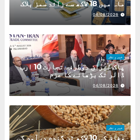
ماہ میں 18 لاکھ سے زائد سمز بلاک
04/08/2026
خبر و نظر
پاک ایران دوطرفہ تجارت 10 ارب
ڈالر تک بڑھانے کا عزم
04/08/2026
خبر و نظر
وفاق کی 10 لاکھ ٹن گندم درآمد کی