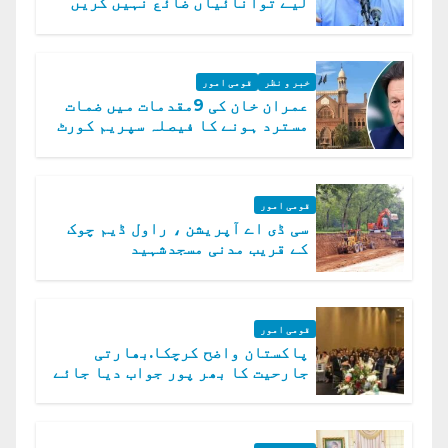
لیے توانائیاں ضائع نہیں کریں
گے، حافظ نعیم الرحمن
خبر و نظر
قومی امور
عمران خان کی 9مقدمات میں ضمات
مسترد ہونے کا فیصلہ سپریم کورٹ
میں چیلنج
قومی امور
سی ڈی اے آپریشن ، راول ڈیم چوک
کے قریب مدنی مسجدشہید
قومی امور
پاکستان واضح کرچکا.بھارتی
جارحیت کا بھر پور جواب دیا جائے
گا.سید عاصم منیر