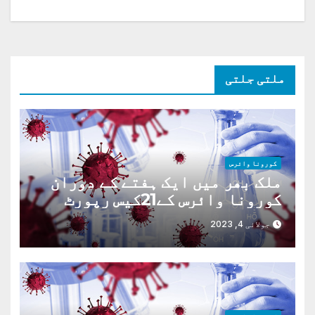
نیویگیشن
ملتی جلتی
کورونا وائرس
ملک بھر میں ایک ہفتے کے دوران
کورونا وائرس کے21کیس رپورٹ
،3مریضوں کی حالت تشویش ناک
جولائی 4, 2023