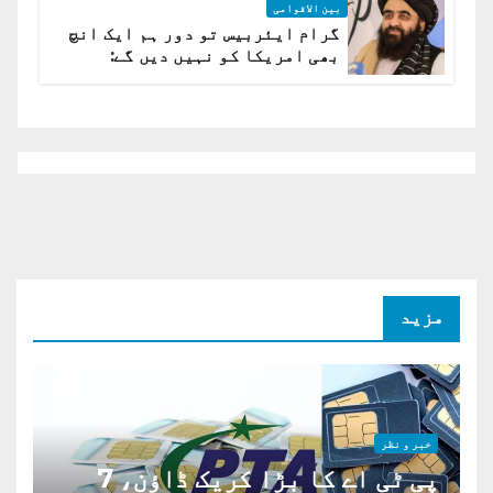
بین الاقوامی
گرام ایئربیس تو دور ہم ایک انچ
بھی امریکا کو نہیں دیں گے:
افغانستان کا دو ٹوک مؤقف
مزید
خبر و نظر
پی ٹی اے کا بڑا کریک ڈاؤن، 7