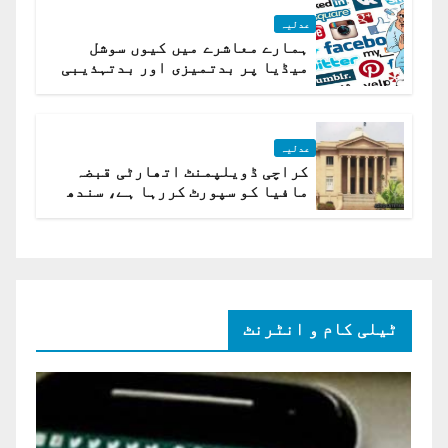
عدلیہ
ہمارے معاشرے میں کیوں سوشل
میڈیا پر بدتمیزی اور بدتہذیبی
ہے؟ اسلام آباد ہائیکورٹ
عدلیہ
کراچی ڈویلپمنٹ اتھارٹی قبضہ
مافیا کو سپورٹ کررہا ہے، سندھ
ہائی کورٹ برہم
ٹیلی کام و انٹرنٹ