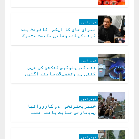
قومی امور
عمران خان کا ایکس اکائونٹ بند
کرنے کیلئے وفاقی حکومت متحرک
قومی امور
نئے گھریلوگیس کنکشن کی فیس
کتنی ہے ،تفصیلات سامنے آگئیں
قومی امور
خیبرپختونخوا دو کارروائیا
ں..بھارتی حمایت یافتہ فتنہ
الخوارج کے 31 دہشت گرد ہلاک
قومی امور