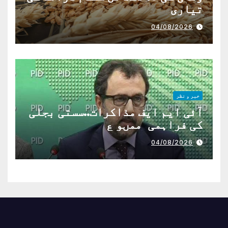
تیاری
04/08/2026
خبر و نظر
آئی ایم ایف مذاکرات..سستی بجلی
کی فراہمی ممںو ع
04/08/2026