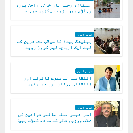
ملتان، رحیم یار خان، راجن پور،
وہاڑی میں مزید سیکڑوں دیہات
ڈوب گئے
قومی امور
ہیلپنگ ہینڈ کا سیلاب متاثرین کے
لیے ایک ارب چالیس کروڑ روپے
امداد کا اعلان
قومی امور
انتظامیہ نے میرے قانونی اور
انتقالی ہوٹلز اور عمارتیں
مسمار کر دیں، ملک صدیق
قومی امور
اسرائیلی حملہ عالمی قوانین کی
خلاف ورزی، قطر کے ساتھ کھڑے ہیں:
دفتر خارجہ