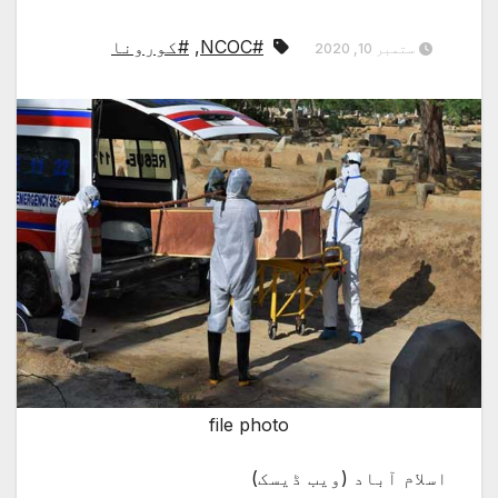
#NCOC
,
#کورونا
ستمبر 10, 2020
file photo
اسلام آباد (ویب ڈیسک)