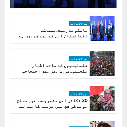
بین الاقوامی
ماسکو فارمیٹ..مستحکم
افغانستان امن کے لیے ضروری ہے۔
(روسی وزیرِ خارجہ )
بین الاقوامی
فلسطینیوں کے ساتھ اظہارِ
یکجہتی..یورپ بھر میں احتجاجی
لہر پھیل گئی
بین الاقوامی
20 نکاتی امن منصوبے…. غیر مسلح
ہونے کی شق میں ترمیم کا مطالبہ