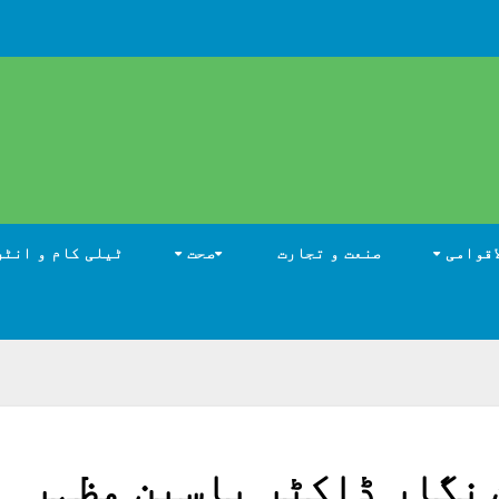
اقوامی
صنعت و تجارت
صحت
ٹیلی کام و انٹر
 نگار ڈاکٹر یاسین مظہر