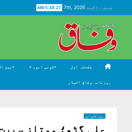
Ski
جمعہ. اگست 7th, 2026
5:38:28 AM
t
conten
صفحئہ اول
قومی امور
بین ال
روزنامہ وفاق اخبار
بین الاقوامی
علی گڑھ؛ ممتاز سیرت