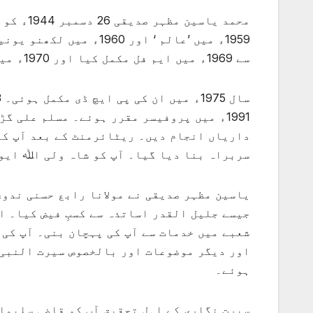
محمد یاس
1959ء میں ’عالم ‘ اور 0
سے 1969ء میں ایم فل مکمل کیا اور 1970ء میں ادارے کے شعبہ تدریس سے وابستہ ہوگئے۔
1991ء میں پروفیسر مقرر ہوئے۔ مسلم علی 
داریاں انجام دیں۔ ریٹائرمنٹ کے بعد آپ کو
سربراہ بنا دیا گیا۔ آپ کو شاہ ولی اﷲ ایو
یاسین مظہر صدیقی نے مولانا رابع حسنی ندوی
جیسے جلیل القدر اساتذہ سے کسبِ فیض کیا۔ ا
شعبے میں خدمات سے آپ کی پہچان بنی۔ آپ کی
اور دیگر موضوعات اور بالخصوص سیرت النبی 
ہوئے۔
سیرت نگاری کے اہل تحقیق آپ کو قاضی سلیمان