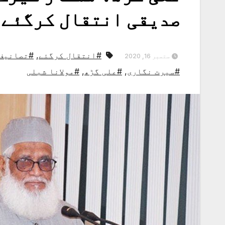
صدیقی انتقال کرگئے
#انتقال کرگئے
,
#تصانیف
ستمبر 16, 2020
#سیرت نگاری
,
#علی گڑھ
,
#مولانا شبلی