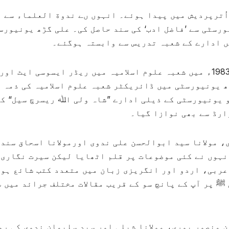
ین مظہر صدیقی 26 دسمبر 1944ء کو اُترپردیش میں پیدا ہوئے۔ انہوں ںے ندوة العلماء سے
196ء میں لکھنو یونیورسٹی سے ’فاضل ادب‘ کی سند حاصل کی۔ علی گڑھ یونیور
سال 1975ء میں ان کی پی ایچ ڈی مکمل ہوئی۔ 1983ء میں شعبہ علوم اسلامیہ میں ریڈر ایسوسی ایٹ اور
گڑھ یونیورسٹی میں ڈائریکٹر شعبہ علوم اسلامیہ کی ذمہ
 یونیورسٹی کے ذیلی ادارے ”شاہ ولی اﷲ ریسرچ سیل“ کا
ارڈ سے بھی نوازا گیا۔
، مولانا سید ابوالحسن علی ندوی اورمولانا اسحاق سند
نہوں نے کئی موضوعات پر قلم اٹھایا لیکن سیرت نگاری 
 عربی، اردو اور انگریزی زبان میں متعدد کتب شائع ہو
ﷺ پر آپ کے پانچ سو کے قریب مقالات مختلف جرائد میں 
 منصور پوری، مولانا شبلی اور سید سلیمان ندوی کی رو