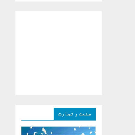
دو ٹوک حمایت پر
اظہار شکریہ)
صنعت و تجارت