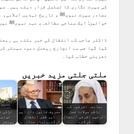
مصادر سیرت نبویﷺ ، تاریخ تہذیب اسلامی، 
خواتین: ایک سماجی مطالعہ، عہد نبویﷺ میں ت
ڈاکٹر صاحب کے انتقال کی خبر ملتے ہی ریجن
کیا گیا جس سے انچارج ریجنل دعوۃ سینٹر کر
تعزیتی خطاب کیا۔
ملتی جلتی مزید خبریں
..جامعہ اشرفیہ کے
ناظم مولانا فضل
معروف قانون دان ایس
لڑکی خو
الرحیم اشرفی انتقال
ایم ظفر انتقال
تونہی
کرگئے
کرگئے،نماز جنازہ…
پینشن ف