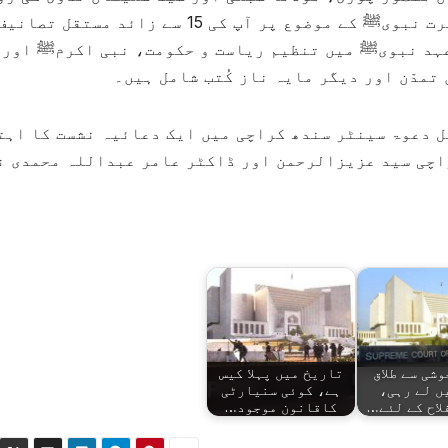
کی سیرت نگاری کا تسلسل قرار دیتے ہیں۔ سیرت نبویﷺ کے موضوع پر آپ کی 15 سے زائد م
عہد نبویﷺ میں تنظیم ریاست و حکومت، نبی اکرمﷺ اور
مدّن اور دیگر مایہ ناز کُتب شامل ہیں۔
ل دعوۃ سینٹر سندھ کراچی میں ایک دعائیہ نشست کا اہت
اچی سید عزیزالرحمن اور ڈاکٹر عامر عبداللہ محمدی ن
شی سے طلاق
تاریخ میں پہلا کیس
ں لے رہی،
ہے، کوئی سنیارٹی
لاح کے لئے…
کاقانون موجود…