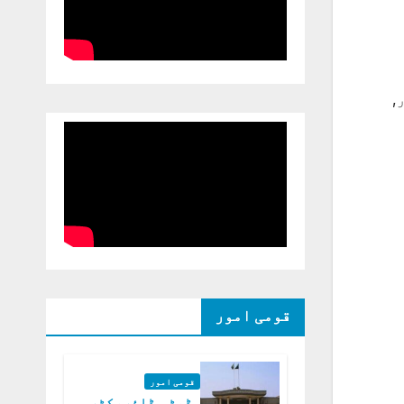
,
قومی امور
قومی امور
ڈپٹی ڈائریکٹر