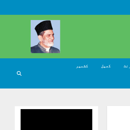
نٹ
کھیل
کشمیر