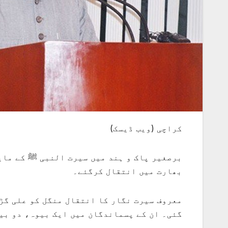
کراچی (ویب ڈیسک)
بھارت میں انتقال کرگئے۔
معروف سیرت نگار کا انتقال منگل کو علی گڑھ
گئی۔ ان کے پسماندگان میں ایک بیوہ، دو بی