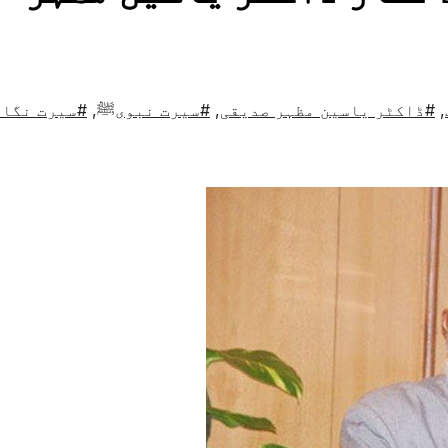
,
#ڈاکٹر یاسین مظہر صدیقی
,
#سیرت نبویﷺ
,
#سیرت نگار