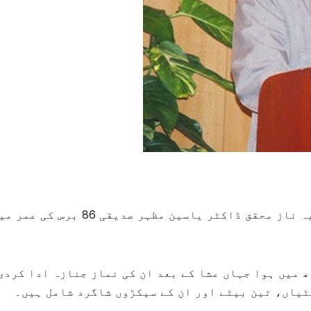
برصغیر پاک و ہند میں سیرت النبی ﷺ کے مایہ ناز محقق ڈاکٹر یاسین مظہر صدیقی 86 برس کی
 میں ہوا جہاں عشا کے بعد ان کی نماز جنازہ ادا کردی
ٹیاں، تین بیٹے اور ان کے سیکڑوں شاگرد شامل ہیں۔