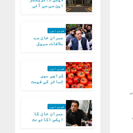
این سی سی آئی
اے کی بازیابی 3
روز کی مہلت
قومی امور
عمران خان سے
ملاقات. سہیل
آفریدی کی
درخواست پر
اعتراضات دور
قومی امور
کراچی میں
ٹماٹر کی قیمت
میں 700روپے فی
 عمر میں
کلو تک پہنچ گئی
قومی امور
عمران خان کا
ایکس اکائونٹ
بند کرنے کیلئے
وفاقی حکومت