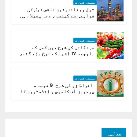
صنعت و تجارت
تیل ریفائنرئیز ناقص تیل کی
فراہمی سے کینسر، دمہ پھیلا رہی
ہیں قائمہ کمیٹی میں انکشاف
صنعت و تجارت
مہنگائی کی شرح میں کمی کے
باوجود 17 اشیا کے نرخ بڑھ گئے،
ادارہ شماریات
صنعت و تجارت
افراط زر کی شرح 9 فیصد ..
چیمبرز آف کامرس ، انڈسٹریز کا
شرح سود میں کمی کا مطالبہ
عدلیہ