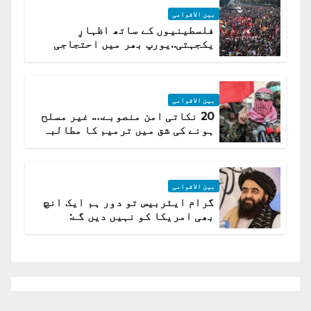
بین الاقوامی
فلسطینیوں کے ساتھ اظہارِ
یکجہتی..یورپ بھر میں احتجاجی
لہر پھیل گئی
بین الاقوامی
20 نکاتی امن منصوبے…. غیر مسلح
ہونے کی شق میں ترمیم کا مطالبہ
بین الاقوامی
گرام ایئربیس تو دور ہم ایک انچ
بھی امریکا کو نہیں دیں گے:
افغانستان کا دو ٹوک مؤقف