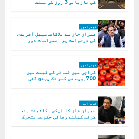
کی بازیابی 3 روز کی مہلت
قومی امور
عمران خان سے ملاقات. سہیل آفریدی
کی درخواست پر اعتراضات دور
قومی امور
کراچی میں ٹماٹر کی قیمت میں
700روپے فی کلو تک پہنچ گئی
قومی امور
عمران خان کا ایکس اکائونٹ بند
کرنے کیلئے وفاقی حکومت متحرک