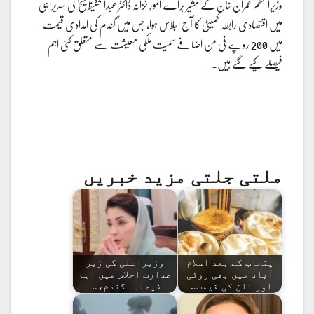
وزیراعظم عمران خان کے مشیر برائے امورِ خزانہ ڈاکٹر عبدالحفیظ شیخ کی سربراہی
میں اقتصادی رابطہ کمیٹی کا آج اجلاس ہوا، جس میں گندم کی امدادی قیمت
میں 200 روپے فی من اضافے سمیت ملکی معیشت سے متعلق کئی اہم
فیصلے کیے گئے ہیں۔
ملتی جلتی مزید خبریں
پنجاب کے بعد اسلام
وزیراعلیٰ کی زیر
آباد میں بھی روٹی
صدارت اجلاس میں اہم
اور نان کی قیمت…
فیصلہ. گندم،…