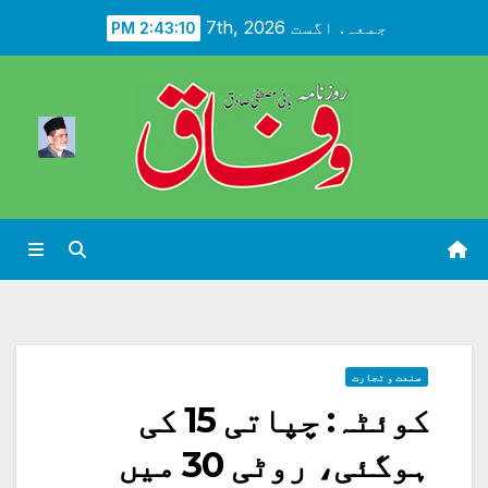
Ski
جمعہ. اگست 7th, 2026
2:43:11 PM
t
conten
صنعت و تجارت
کوئٹہ: چپاتی 15 کی
ہوگئی، روٹی 30 میں