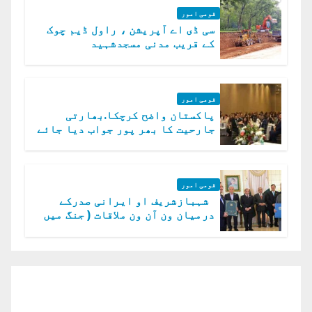
قومی امور
سی ڈی اے آپریشن ، راول ڈیم چوک
کے قریب مدنی مسجدشہید
قومی امور
پاکستان واضح کرچکا.بھارتی
جارحیت کا بھر پور جواب دیا جائے
گا.سید عاصم منیر
قومی امور
شہبازشریف او ایرانی صدرکے
درمیان ون آن ون ملاقات ( جنگ میں
دو ٹوک حمایت پر اظہار شکریہ)