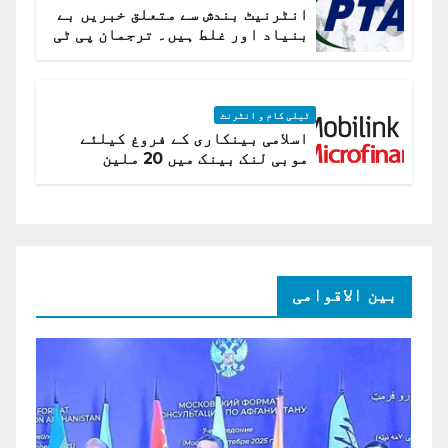
انٹرنیٹ بندش سے متعلق خبریں بے
بنیاد اور غلط ہیں۔ ترجمان پی ٹی
اے
ٹیلی کام و انٹرنٹ
اسلامی بینکاری کے فروغ کیلئے
موبی لنک بینک میں 20 ملین
امریکی ڈالر کی سرمایہ کاری
بین الاقوامی