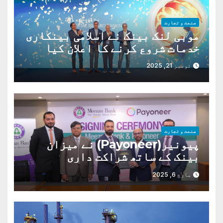
صنعت و تجارت
موبی لنک بینک نے اسلامی بینکاری
خدمات شروع کرنے کا اعلان کیا
ہے،
نومبر 21, 2025
صنعت و تجارت
پیونیر(Payoneer) نے میزان
بینک کے ساتھ شراکت داری
مارچ 6, 2025