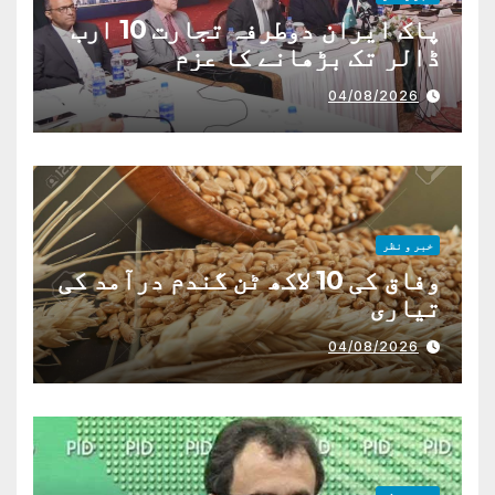
پاک ایران دوطرفہ تجارت 10 ارب
ڈالر تک بڑھانے کا عزم
04/08/2026
خبر و نظر
وفاق کی 10 لاکھ ٹن گندم درآمد کی
تیاری
04/08/2026