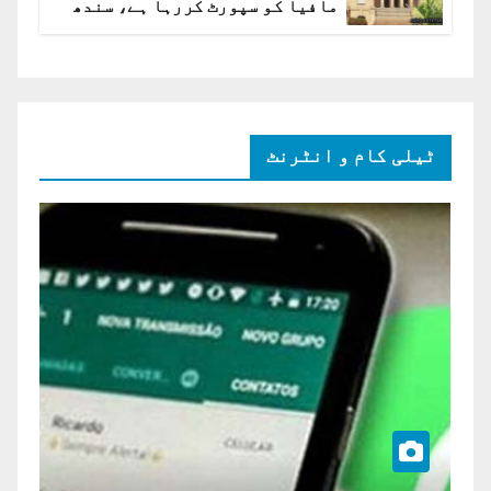
مافیا کو سپورٹ کررہا ہے، سندھ
ہائی کورٹ برہم
ٹیلی کام و انٹرنٹ