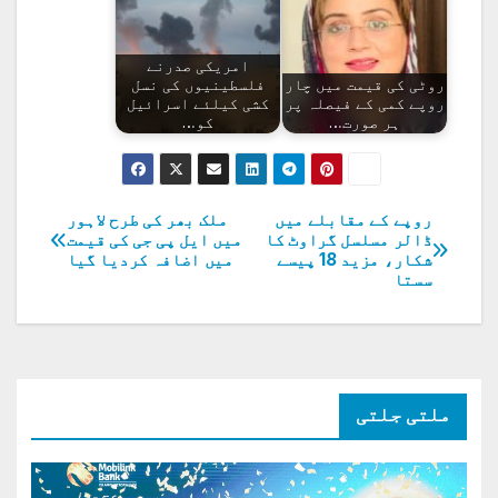
امریکی صدرنے
روٹی کی قیمت میں چار
فلسطینیوں کی نسل
روپے کمی کے فیصلہ پر
کشی کیلئے اسرائیل
ہر صورت…
کو…
روپے کے مقابلے میں
ملک بھر کی طرح لاہور
پوسٹوں
ڈالر مسلسل گراوٹ کا
میں ایل پی جی کی قیمت
شکار، مزید 18 پیسے
میں اضافہ کردیا گیا
کی
سستا
نیویگیشن
ملتی جلتی