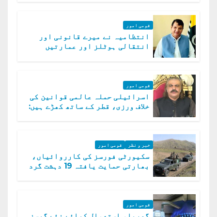
قومی امور
انتظامیہ نے میرے قانونی اور
انتقالی ہوٹلز اور عمارتیں
مسمار کر دیں، ملک صدیق
قومی امور
اسرائیلی حملہ عالمی قوانین کی
خلاف ورزی، قطر کے ساتھ کھڑے ہیں:
دفتر خارجہ
خبر و نظر
قومی امور
سکیورٹی فورسز کی کارروائیاں،
بھارتی حمایت یافتہ 19 دہشت گرد
ہلاک
قومی امور
گھریلو استعمال کیلئے نئے گیسز