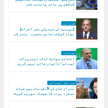
کنکشن پر عائد پابندی ختم
قومی امور
(موسمیاتی تبدیلی مضر اثرات)
بچاؤ کیلئے جامع منصوبہ بندی کر
رہے ہیں: وزیراعظم
قومی امور
اتحادی سیاست ترک، دوسروں کے
لیے توانائیاں ضائع نہیں کریں
گے، حافظ نعیم الرحمن
خبر و نظر
قومی امور
عمران خان کی 9مقدمات میں ضمات
مسترد ہونے کا فیصلہ سپریم کورٹ
میں چیلنج