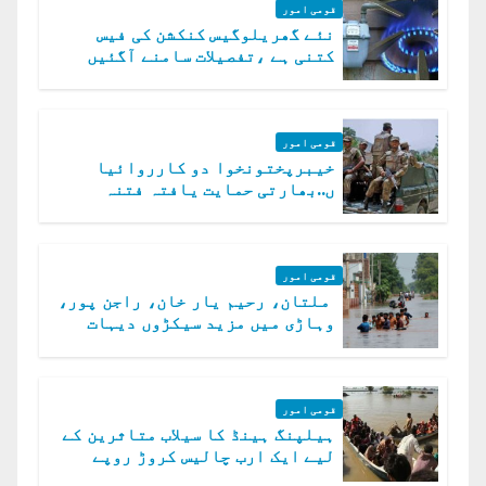
قومی امور
نئے گھریلوگیس کنکشن کی فیس
کتنی ہے ،تفصیلات سامنے آگئیں
قومی امور
خیبرپختونخوا دو کارروائیا
ں..بھارتی حمایت یافتہ فتنہ
الخوارج کے 31 دہشت گرد ہلاک
قومی امور
ملتان، رحیم یار خان، راجن پور،
وہاڑی میں مزید سیکڑوں دیہات
ڈوب گئے
قومی امور
ہیلپنگ ہینڈ کا سیلاب متاثرین کے
لیے ایک ارب چالیس کروڑ روپے
امداد کا اعلان