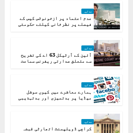
عدلیہ
عدم اعتماد پر ازخونوٹس کیس کے
فیصلے پر نظرثانی کیلئے حکومتی
تیار درخواست دائر نہ ہوسکی
عدلیہ
آئین کے آرٹیکل 63 اے کی تشریح
سے متعلق صدارتی ریفرنس سماعت
کیلئے مقرر
عدلیہ
ہمارے معاشرے میں کیوں سوشل
میڈیا پر بدتمیزی اور بدتہذیبی
ہے؟ اسلام آباد ہائیکورٹ
عدلیہ
کراچی ڈویلپمنٹ اتھارٹی قبضہ