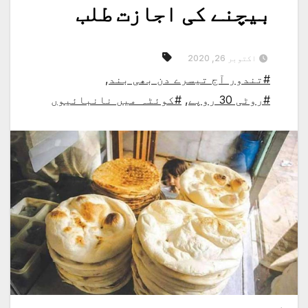
بیچنے کی اجازت طلب
اکتوبر 26, 2020
#تندور آج تیسرے دن بھی بند
,
#روٹی 30 روپے
,
#کوئٹہ میں نانبائیوں