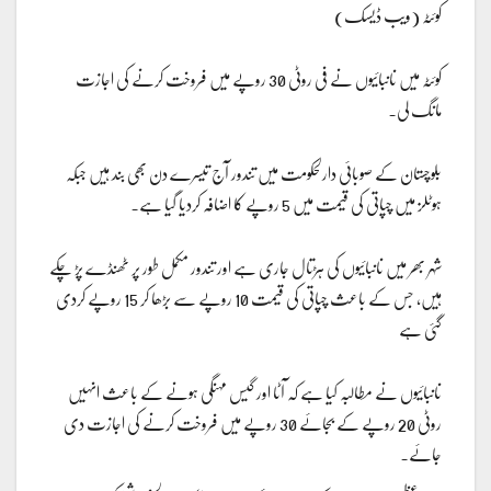
کوئٹہ (ویب ڈیسک)
کوئٹہ میں نانبائیوں نے فی روٹی 30 روپے میں فروخت کرنے کی اجازت
مانگ لی۔
بلوچستان کے صوبائی دارلحکومت میں تندور آج تیسرے دن بھی بند ہیں جبکہ
ہوٹلز میں چپاتی کی قیمت میں 5 روپے کا اضافہ کردیا گیا ہے۔
شہر بھر میں نانبائیوں کی ہڑتال جاری ہے اور تندور مکمل طور پر ٹھنڈے پڑ چکے
ہیں، جس کے باعث چپاتی کی قیمت 10 روپے سے بڑھا کر 15 روپے کردی
گئی ہے
نانبائیوں نے مطالبہ کیا ہے کہ آٹا اور گیس مہنگی ہونے کے باعث انہیں
روٹی 20 روپے کے بجائے 30 روپے میں فروخت کرنے کی اجازت دی
جائے۔