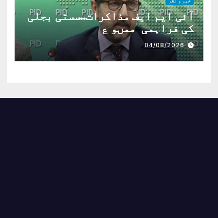
خبر و نظر
آئی ایم ایف مذاکرات..سستی بجلی
کی فراہمی ممںو ع
04/08/2026