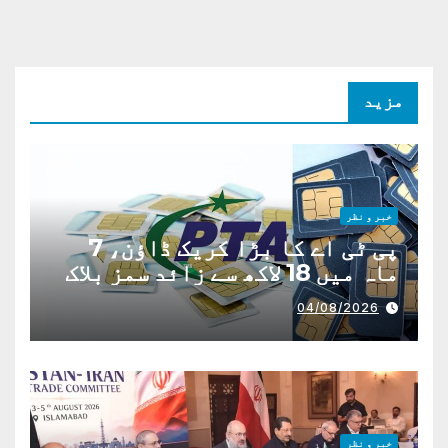
مزید
خبر و نظر
پی ٹی اے کا بڑا کریک ڈاؤن، 7
ماہ میں 18 لاکھ سے زائد سمز بلاک
04/08/2026
خبر و نظر