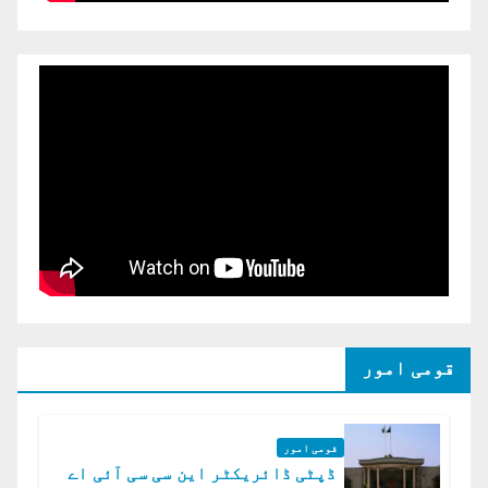
قومی امور
قومی امور
ڈپٹی ڈائریکٹر این سی سی آئی اے