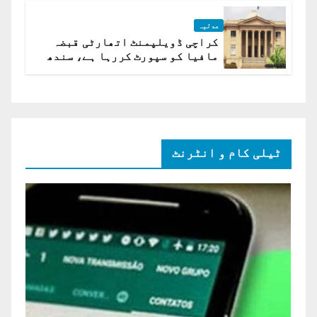
عدلیہ
کراچی ڈویلپمنٹ اتھارٹی قبضہ
مافیا کو سپورٹ کررہا ہے، سندھ
ہائی کورٹ برہم
ٹیلی کام و انٹرنٹ