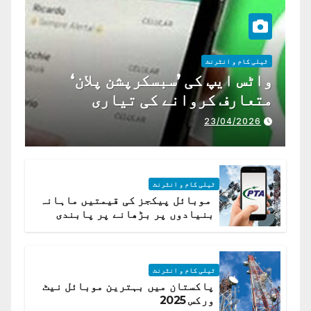
ٹیلی کام و انٹرنٹ
واٹس ایپ کی ’سبسکرپشن پلان‘
متعارف کروانے کی تیاری
23/04/2026
ٹیلی کام و انٹرنٹ
موبائل پیکجز کی قیمتیں ماہانہ
بنیادوں پر بڑھانے پر پابندی
ٹیلی کام و انٹرنٹ
پاکستان میں بہترین موبائل نیٹ
ورکس 2025