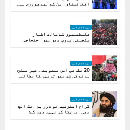
افغانستان امن کے لیے ضروری ہے۔
(روسی وزیرِ خارجہ )
بین الاقوامی
فلسطینیوں کے ساتھ اظہارِ
یکجہتی..یورپ بھر میں احتجاجی
لہر پھیل گئی
بین الاقوامی
20 نکاتی امن منصوبے…. غیر مسلح
ہونے کی شق میں ترمیم کا مطالبہ
بین الاقوامی
گرام ایئربیس تو دور ہم ایک انچ
بھی امریکا کو نہیں دیں گے:
افغانستان کا دو ٹوک مؤقف