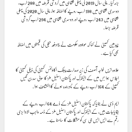
بڑھ گیا۔ مالی سال 2019 کی پہلی ششماہی میں گردشی قرضہ میں 288 ارب،
دوسری ششماہی میں 198 ارب روپے کا اضافہ ہوا، مالی سال 2020 کی پہلی
ششماہی میں 243 ارب روپے اور دوسری ششماہی میں 294 ارب گردشی
قرضہ بڑھا۔
چیئرمین کمیٹی نے کہا کہ موجودہ حکومت نے 5 دفعہ بجلی کی قیمتوں میں اضافہ
بھی کیا ہے۔
علاوہ ازیں خواجہ آصف کی زیر صدارت پبلک اکاؤنٹس کمیٹی کی ذیلی کمیٹی کا
اجلاس ہوا جس میں کے الیکٹرک اور پاکستان اسٹیل ملز کا سوئی سدرن گیس
کمپنی کے 164 ارب روپے کے ‏نادہندہ ہونے کا انکشاف ہوا۔
ایم ڈی‎ نے بتایا کہ پاکستان اسٹیل ملز کے ذمے 64 ارب روپے کے
بقایاجات ہیں، کے الیکٹرک اور پاکستان اسٹیل ملز کے ذمہ واجب الادا بڑی
رقم سے ایس ایس جی سی کو مشکلات ‏کا سامنا ہے۔