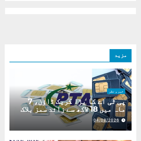
مزید
خبر و نظر
پی ٹی اے کا بڑا کریک ڈاؤن، 7
ماہ میں 18 لاکھ سے زائد سمز بلاک
04/08/2026