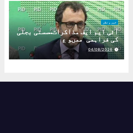
خبر و نظر
آئی ایم ایف مذاکرات..سستی بجلی
کی فراہمی ممںو ع
04/08/2026