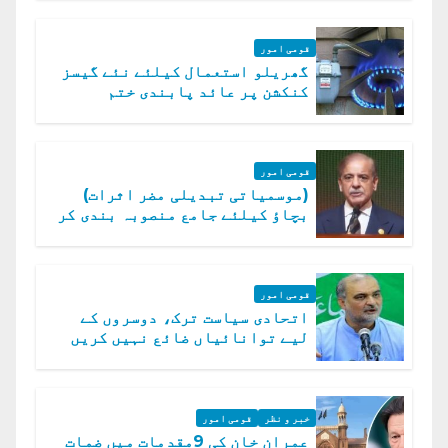
قومی امور
گھریلو استعمال کیلئے نئے گیسز
کنکشن پر عائد پابندی ختم
قومی امور
(موسمیاتی تبدیلی مضر اثرات)
بچاؤ کیلئے جامع منصوبہ بندی کر
رہے ہیں: وزیراعظم
قومی امور
اتحادی سیاست ترک، دوسروں کے
لیے توانائیاں ضائع نہیں کریں
گے، حافظ نعیم الرحمن
خبر و نظر
قومی امور
عمران خان کی 9مقدمات میں ضمات