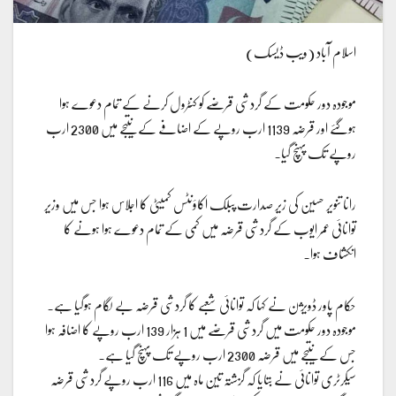
اسلام آباد (ویب ڈیسک)
موجودہ دور حکومت کے گردشی قرضے کو کنٹرول کرنے کے تمام دعوے ہوا
ہوگئے اور قرضہ 1139 ارب روپے کے اضافے کے نتیجے میں 2300 ارب
روپے تک پہنچ گیا۔
رانا تنویر حسین کی زیر صدارت پبلک اکاؤنٹس کمیٹی کا اجلاس ہوا جس میں وزیر
توانائی عمر ایوب کے گردشی قرضہ میں کمی کے تمام دعوے ہوا ہونے کا
انکشاف ہوا۔
حکام پاور ڈویژن نے کہا کہ توانائی شعبے کا گردشی قرضہ بے لگام ہوگیا ہے۔
موجودہ دور حکومت میں گردشی قرضے میں 1 ہزار 139 ارب روپے کا اضافہ ہوا
جس کے نتیجے میں قرضہ 2300 ارب روپے تک پہنچ گیا ہے۔
سیکرٹری توانائی نے بتایا کہ گزشتہ تین ماہ میں 116 ارب روپے گردشی قرضہ