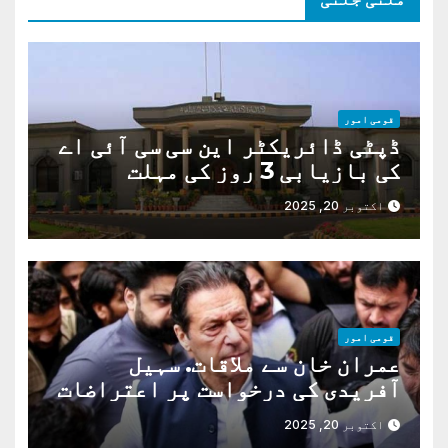
قومی امور
ڈپٹی ڈائریکٹر این سی سی آئی اے
کی بازیابی 3 روز کی مہلت
اکتوبر 20, 2025
قومی امور
عمران خان سے ملاقات. سہیل
آفریدی کی درخواست پر اعتراضات
دور
اکتوبر 20, 2025