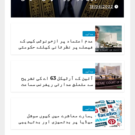
ذمہ داری ادا کرینگے ، چیف
18/04/2022
جسٹس پاکستان
عدلیہ
عدم اعتماد پر ازخونوٹس کیس کے
فیصلے پر نظرثانی کیلئے حکومتی
تیار درخواست دائر نہ ہوسکی
عدلیہ
آئین کے آرٹیکل 63 اے کی تشریح
سے متعلق صدارتی ریفرنس سماعت
کیلئے مقرر
عدلیہ
ہمارے معاشرے میں کیوں سوشل
میڈیا پر بدتمیزی اور بدتہذیبی
ہے؟ اسلام آباد ہائیکورٹ