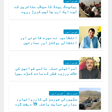
قومی امور
ہیلپنگ ہینڈ کا سیلاب متاثرین کے
لیے ایک ارب چالیس کروڑ روپے
امداد کا اعلان
قومی امور
انتظامیہ نے میرے قانونی اور
انتقالی ہوٹلز اور عمارتیں
مسمار کر دیں، ملک صدیق
قومی امور
اسرائیلی حملہ عالمی قوانین کی
خلاف ورزی، قطر کے ساتھ کھڑے ہیں:
دفتر خارجہ
خبر و نظر
قومی امور
سکیورٹی فورسز کی کارروائیاں،
بھارتی حمایت یافتہ 19 دہشت گرد
ہلاک