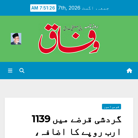
Ski
جمعہ. اگست 7th, 2026
7:51:27 AM
t
conten
قومی امور
گردشی قرضے میں 1139
ارب روپے کا اضافہ،