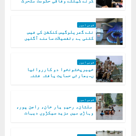
کرنے کیلئے وفاقی حکومت متحرک
قومی امور
نئے گھریلوگیس کنکشن کی فیس
کتنی ہے ،تفصیلات سامنے آگئیں
قومی امور
خیبرپختونخوا دو کارروائیا
ں..بھارتی حمایت یافتہ فتنہ
الخوارج کے 31 دہشت گرد ہلاک
قومی امور
ملتان، رحیم یار خان، راجن پور،
وہاڑی میں مزید سیکڑوں دیہات
ڈوب گئے