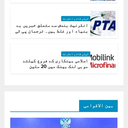
ٹیلی کام و انٹرنٹ
انٹرنیٹ بندش سے متعلق خبریں بے
بنیاد اور غلط ہیں۔ ترجمان پی ٹی
اے
ٹیلی کام و انٹرنٹ
اسلامی بینکاری کے فروغ کیلئے
موبی لنک بینک میں 20 ملین
امریکی ڈالر کی سرمایہ کاری
بین الاقوامی