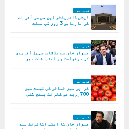
قومی امور
ڈپٹی ڈائریکٹر این سی سی آئی اے
کی بازیابی 3 روز کی مہلت
قومی امور
عمران خان سے ملاقات. سہیل آفریدی
کی درخواست پر اعتراضات دور
قومی امور
کراچی میں ٹماٹر کی قیمت میں
700روپے فی کلو تک پہنچ گئی
قومی امور
عمران خان کا ایکس اکائونٹ بند