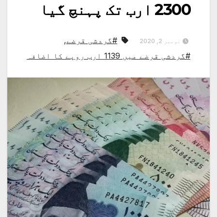
2300 ارب تک پہنچ گیا
#گردشی قرضے
,
نومبر 2, 2020
#گردشی قرضے میں 1139 ارب روپے کا اضافہ