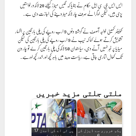
ایس ایس جی سی ایل حکام نے بتایا کہ ‎ گیس میٹرز کیلئے 28 لاکھ درخواستیں
پڑی ہیں، لیکن اوگرا نے صرف چار لاکھ میٹر دینے کی اجازت دی ہے۔
کنوینئر کمیٹی خواجہ آصف نے گزشتہ دنوں 9 ارب روپے کی پلی بارگین پر اظہار
‏تشویش کرتے ہوئے کہا کہ نیب نے 9 ارب روپے کی پلی بارگین کی لیکن
میڈیا پر خبر نہیں آنے دی، سیاستدان 50 لاکھ کی پلی بارگین کر لے تو چار دن
تک کھال اتاری جاتی ہے، ریاست مدینہ میں باہر کچھ اور اندر کچھ اورہے۔
ملتی جلتی مزید خبریں
یکم فروری سے ڈیزل کی
پی ٹی اے کی آمدن 17
قیمت میں 6 روپے فی
فیصد اضافہ کے بعد