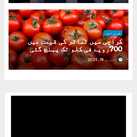
قومی امور
کراچی میں ٹماٹر کی قیمت میں
700روپے فی کلو تک پہنچ گئی
اکتوبر 19, 2025