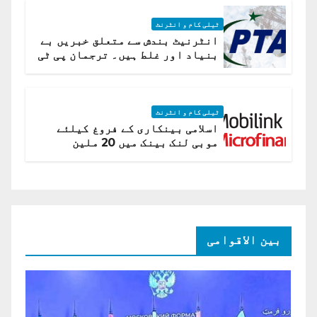
ٹیلی کام و انٹرنٹ
انٹرنیٹ بندش سے متعلق خبریں بے
بنیاد اور غلط ہیں۔ ترجمان پی ٹی
اے
ٹیلی کام و انٹرنٹ
اسلامی بینکاری کے فروغ کیلئے
موبی لنک بینک میں 20 ملین
امریکی ڈالر کی سرمایہ کاری
بین الاقوامی