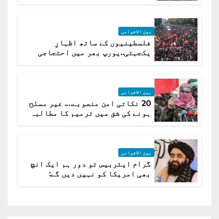
(روسی وزیرِ خارجہ )
بین الاقوامی
فلسطینیوں کے ساتھ اظہارِ
یکجہتی..یورپ بھر میں احتجاجی
لہر پھیل گئی
بین الاقوامی
20 نکاتی امن منصوبے…. غیر مسلح
ہونے کی شق میں ترمیم کا مطالبہ
بین الاقوامی
گرام ایئربیس تو دور ہم ایک انچ
بھی امریکا کو نہیں دیں گے:
افغانستان کا دو ٹوک مؤقف