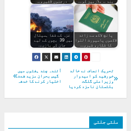
بند ... ملازمین کو…
درجنوں لاشیں،…
پانچ لاکھ سے زائد
غزہ کے شفا ہسپتال
لاکھوں پاسپورٹ التوا
میں 39 بچوں کے لیے
کا شکار، شہری…
جان کی بازی…
تحریک انصاف نے خالد
آئندہ چند ہفتوں میں
پوسٹوں
خورشید کو امیدوار
گیس بحران مزید شدت
وزیراعلی گلگت
اختیار کرنے کا خدشہ
کی
بلتستان نامزد کردیا
نیویگیشن
ملتی جلتی