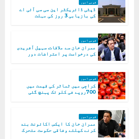
قومی امور
ڈپٹی ڈائریکٹر این سی سی آئی اے
کی بازیابی 3 روز کی مہلت
قومی امور
عمران خان سے ملاقات. سہیل آفریدی
کی درخواست پر اعتراضات دور
قومی امور
کراچی میں ٹماٹر کی قیمت میں
700روپے فی کلو تک پہنچ گئی
قومی امور
عمران خان کا ایکس اکائونٹ بند
کرنے کیلئے وفاقی حکومت متحرک