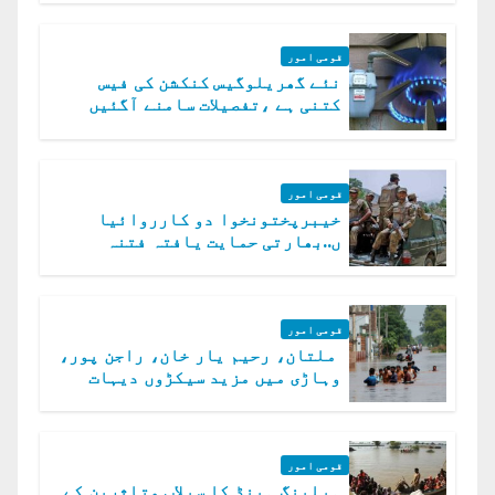
قومی امور
نئے گھریلوگیس کنکشن کی فیس
کتنی ہے ،تفصیلات سامنے آگئیں
قومی امور
خیبرپختونخوا دو کارروائیا
ں..بھارتی حمایت یافتہ فتنہ
الخوارج کے 31 دہشت گرد ہلاک
قومی امور
ملتان، رحیم یار خان، راجن پور،
وہاڑی میں مزید سیکڑوں دیہات
ڈوب گئے
قومی امور
ہیلپنگ ہینڈ کا سیلاب متاثرین کے