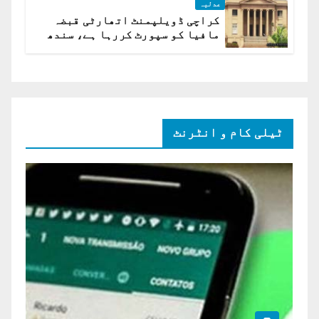
عدلیہ
کراچی ڈویلپمنٹ اتھارٹی قبضہ
مافیا کو سپورٹ کررہا ہے، سندھ
ہائی کورٹ برہم
ٹیلی کام و انٹرنٹ