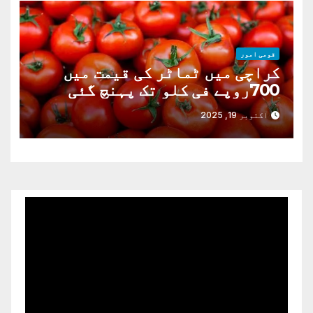
قومی امور
کراچی میں ٹماٹر کی قیمت میں
700روپے فی کلو تک پہنچ گئی
اکتوبر 19, 2025