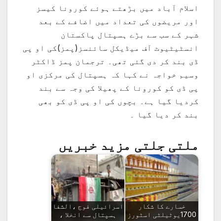
اسلام آباد میں بڑھتے ہوئے کورونا کیسز
اور مریضوں کی تعداد میں اضافے کے بعد
شہر کے سب سے بڑے ہسپتال پاکستان
انسٹیٹیوٹ آف میڈیکل سائنسز(پمز)کی او پی
ڈی بند کر دی گئی تھی۔ ترجمان پمز ڈاکٹر
وسیم خواجہ نے کہا کہ ہسپتال کی مرکزی او
پی ڈی کو کورونا کے پھیلا کی وجہ سے بند
کردیا گیا ہے۔ بچوں کی او پی ڈی کو بھی
بند کر دیا گیا ۔
ملتی جلتی مزید خبریں
خسارے کا شکار
اسرائیلی فوج ،الشفا
1700یوٹیلٹی اسٹورز
ہسپتال سے انخلا ،