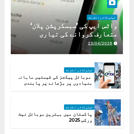
ٹیلی کام و انٹرنٹ
واٹس ایپ کی ’سبسکرپشن پلان‘
متعارف کروانے کی تیاری
23/04/2026
ٹیلی کام و انٹرنٹ
موبائل پیکجز کی قیمتیں ماہانہ
بنیادوں پر بڑھانے پر پابندی
ٹیلی کام و انٹرنٹ
پاکستان میں بہترین موبائل نیٹ
ورکس 2025