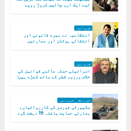
لیے ایک ارب چالیس کروڑ روپے
امداد کا اعلان
قومی امور
انتظامیہ نے میرے قانونی اور
انتقالی ہوٹلز اور عمارتیں
مسمار کر دیں، ملک صدیق
قومی امور
اسرائیلی حملہ عالمی قوانین کی
خلاف ورزی، قطر کے ساتھ کھڑے ہیں:
دفتر خارجہ
خبر و نظر
قومی امور
سکیورٹی فورسز کی کارروائیاں،
بھارتی حمایت یافتہ 19 دہشت گرد
ہلاک