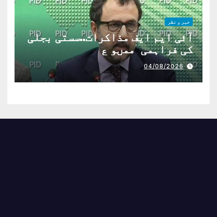
خبر و نظر
آئی ایم ایف مذاکرات..سستی بجلی
کی فراہمی ممںو ع
04/08/2026