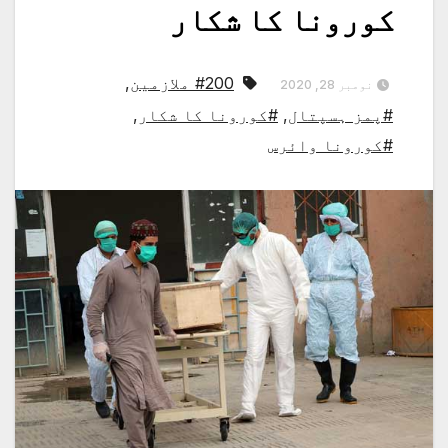
کورونا کا شکار
#200 ملازمین
,
نومبر 28, 2020
#پمز ہسپتال
,
#کورونا کا شکار
,
#کورونا وائرس