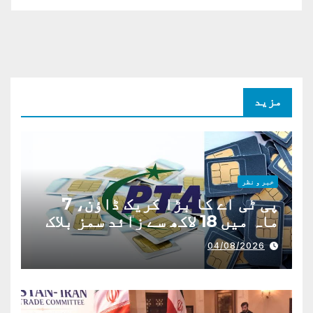
مزید
خبر و نظر
پی ٹی اے کا بڑا کریک ڈاؤن، 7
ماہ میں 18 لاکھ سے زائد سمز بلاک
04/08/2026