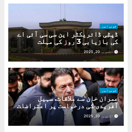
قومی امور
ڈپٹی ڈائریکٹر این سی سی آئی اے
کی بازیابی 3 روز کی مہلت
اکتوبر 20, 2025
قومی امور
عمران خان سے ملاقات. سہیل
آفریدی کی درخواست پر اعتراضات
دور
اکتوبر 20, 2025