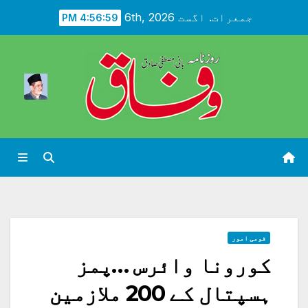
Ski
جمعرات. اگست 6th, 2026
4:57:01 PM
t
conten
قومی امور
کورونا وائرس …پمز
ہسپتال کے 200 ملازمین