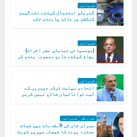
قومی امور
گھریلو استعمال کیلئے نئے گیسز
کنکشن پر عائد پابندی ختم
قومی امور
(موسمیاتی تبدیلی مضر اثرات)
بچاؤ کیلئے جامع منصوبہ بندی کر
رہے ہیں: وزیراعظم
قومی امور
اتحادی سیاست ترک، دوسروں کے
لیے توانائیاں ضائع نہیں کریں
گے، حافظ نعیم الرحمن
خبر و نظر
قومی امور
عمران خان کی 9مقدمات میں ضمات
مسترد ہونے کا فیصلہ سپریم کورٹ