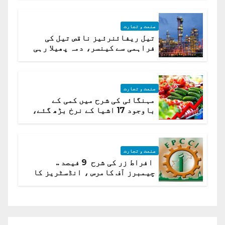
صنعت و تجارت
تیل ریفائنرئیز ناقص تیل کی
فراہمی سے کینسر، دمہ پھیلا رہی
ہیں قائمہ کمیٹی میں انکشاف
صنعت و تجارت
مہنگائی کی شرح میں کمی کے
باوجود 17 اشیا کے نرخ بڑھ گئے،
ادارہ شماریات
صنعت و تجارت
افراط زر کی شرح 9 فیصد ..
چیمبرز آف کامرس ، انڈسٹریز کا
شرح سود میں کمی کا مطالبہ