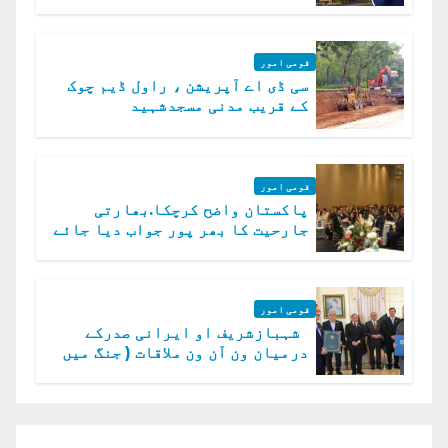
میں چیلنج
قومی امور
سی ڈی اے آپریشن ، راول ڈیم چوک
کے قریب مدنی مسجدشہید
قومی امور
پاکستان واضح کرچکا.بھارتی
جارحیت کا بھر پور جواب دیا جائے
گا.سید عاصم منیر
قومی امور
شہبازشریف او ایرانی صدرکے
درمیان ون آن ون ملاقات ( جنگ میں
دو ٹوک حمایت پر اظہار شکریہ)