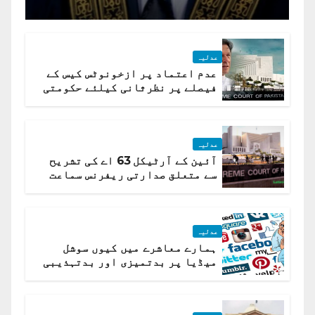
جسٹس پاکستان
عدلیہ
عدم اعتماد پر ازخونوٹس کیس کے
فیصلے پر نظرثانی کیلئے حکومتی
تیار درخواست دائر نہ ہوسکی
عدلیہ
آئین کے آرٹیکل 63 اے کی تشریح
سے متعلق صدارتی ریفرنس سماعت
کیلئے مقرر
عدلیہ
ہمارے معاشرے میں کیوں سوشل
میڈیا پر بدتمیزی اور بدتہذیبی
ہے؟ اسلام آباد ہائیکورٹ