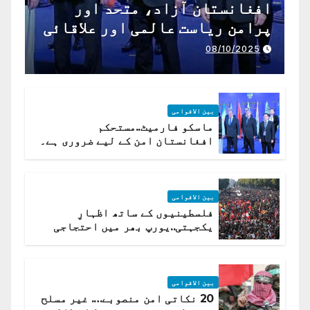
افغانستان آزاد، متحد اور
پرامن ریاست عالمی اور علاقائی
تعاون کے لیے ناگزیر ہے
08/10/2025
بین الاقوامی
ماسکو فارمیٹ..مستحکم
افغانستان امن کے لیے ضروری ہے۔
(روسی وزیرِ خارجہ )
بین الاقوامی
فلسطینیوں کے ساتھ اظہارِ
یکجہتی..یورپ بھر میں احتجاجی
لہر پھیل گئی
بین الاقوامی
20 نکاتی امن منصوبے…. غیر مسلح