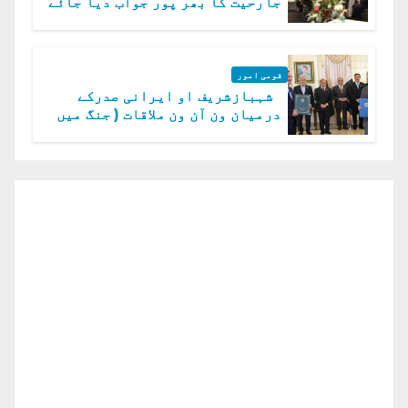
جارحیت کا بھر پور جواب دیا جائے
گا.سید عاصم منیر
قومی امور
شہبازشریف او ایرانی صدرکے
درمیان ون آن ون ملاقات ( جنگ میں
دو ٹوک حمایت پر اظہار شکریہ)