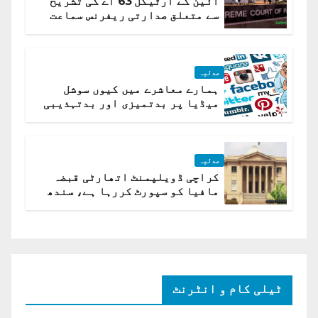
آئین کے آرٹیکل 63 اے کی تشریح
سے متعلق صدارتی ریفرنس سماعت
کیلئے مقرر
عدلیہ
ہمارے معاشرے میں کیوں سوشل
میڈیا پر بدتمیزی اور بدتہذیبی
ہے؟ اسلام آباد ہائیکورٹ
عدلیہ
کراچی ڈویلپمنٹ اتھارٹی قبضہ
مافیا کو سپورٹ کررہا ہے، سندھ
ہائی کورٹ برہم
ٹیلی کام و انٹرنٹ