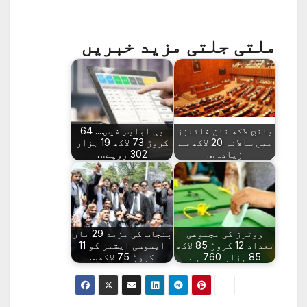
ملتی جلتی مزید خبریں
پانچ لاکھ نان فائلزز
پی اوایس فیس.... 64
میں سالانہ 20 لاکھ سے
کروڑ 73 لاکھ 19 ہزار
زیادہ…
302 روپے…
ووٹرز کی مجموعی
پنجاب کی مزید 29 بار
تعداد 12 کروڑ 85 لاکھ
ایسوسی ایشنز کو 11
85 ہزار 760 ہے
کروڑ 75 لاکھ…