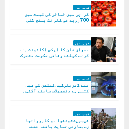
قومی امور
کراچی میں ٹماٹر کی قیمت میں
700روپے فی کلو تک پہنچ گئی
قومی امور
عمران خان کا ایکس اکائونٹ بند
کرنے کیلئے وفاقی حکومت متحرک
قومی امور
نئے گھریلوگیس کنکشن کی فیس
کتنی ہے ،تفصیلات سامنے آگئیں
قومی امور
خیبرپختونخوا دو کارروائیا
ں..بھارتی حمایت یافتہ فتنہ