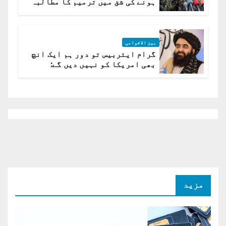
ہونے کی شق میں ترمیم کا مطالبہ
بین الاقوامی
گرام ایئربیس تو دور ہم ایک انچ
بھی امریکا کو نہیں دیں گے:
افغانستان کا دو ٹوک مؤقف
مزید