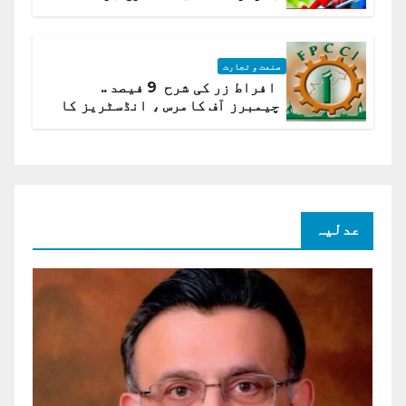
ادارہ شماریات
صنعت و تجارت
افراط زر کی شرح 9 فیصد ..
چیمبرز آف کامرس ، انڈسٹریز کا
شرح سود میں کمی کا مطالبہ
عدلیہ