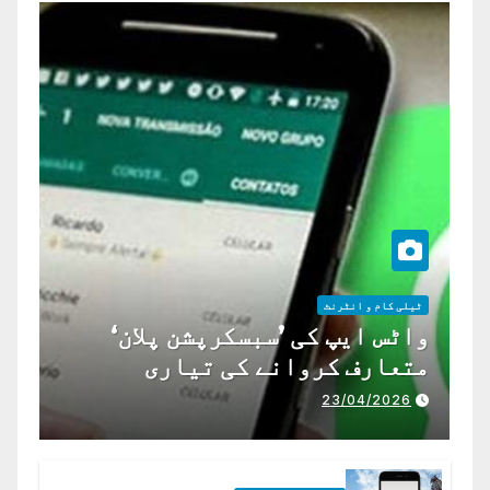
ٹیلی کام و انٹرنٹ
واٹس ایپ کی ’سبسکرپشن پلان‘
متعارف کروانے کی تیاری
23/04/2026