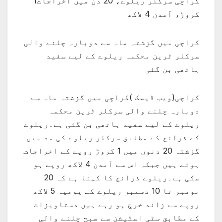
کراچی سرکلر ریلوے، 20 دن میں اخراجات1
کروڑ، آمدن 4 لاکھ
کراچی میں گزشتہ ماہ سے دوبارہ چلنے والی
سرکلر ٹرین محکمہ ریلوے کے لیے سفید
ہاتھی بن گئی
کراچی(ویب ڈیسک )کراچی میں گزشتہ ماہ سے
دوبارہ چلنے والی سرکلر ٹرین محکمہ
ریلوے کے لیے سفید ہاتھی بن گئی ہے۔ریلوے
کے ذرائع کے مطابق سرکلر ریلوے کی مد میں
گزشتہ 20 دنوں میں 1 کروڑ روپے کے اخراجات
ہوئے ہیں جبکہ اس سے آمدن 4 لاکھ روپے ہو
سکی ہے۔ریلوے ذرائع کا کہنا ہے کہ 20
نومبر تا 10 دسمبر ریلوے کے یومیہ 5 لاکھ
روپے سے زائد خرچ ہو رہے ہیں دستاویزات
کے مطابق سٹی اسٹیشن سے صبح چلنے والی