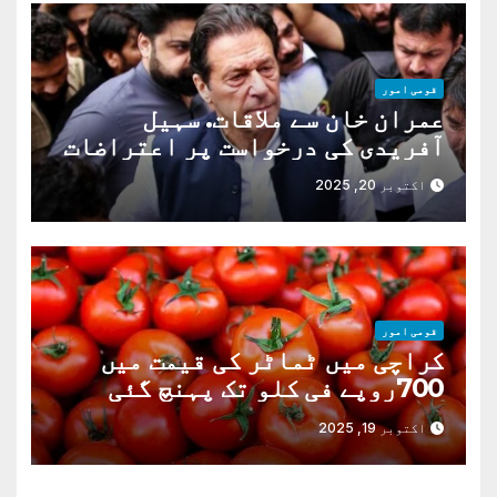
قومی امور
عمران خان سے ملاقات. سہیل
آفریدی کی درخواست پر اعتراضات
دور
اکتوبر 20, 2025
قومی امور
کراچی میں ٹماٹر کی قیمت میں
700روپے فی کلو تک پہنچ گئی
اکتوبر 19, 2025