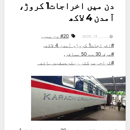
دن میں اخراجات1 کروڑ،
آمدن 4 لاکھ
#20 دن میں
,
دسمبر 13, 2020
#اخراجات1 کروڑ، آمدن 4 لاکھ
,
#صرف 30 سے 50 مسافر
,
#کراچی سرکلر ریلوےسفید ہاتھی