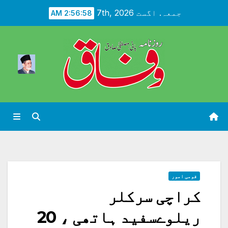
Ski
جمعہ. اگست 7th, 2026
2:56:59 AM
t
conten
قومی امور
کراچی سرکلر
ریلوےسفید ہاتھی ، 20