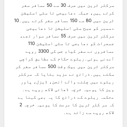
سرکلر ٹرین میں صرف 30 سے 50 مسافر سفر
کرتے ہیں، جبکہ دھابیجی تا سٹی اسٹیشن
ٹرین میں 80 سے 150 مسافر سفر کرتے ہیں۔10
دسمبر کو صبح سٹی اسٹیشن تا دھابیجی
سرکلر ٹرین میں صرف 55 مسافر سوار تھے،
جمعرات کو دھابجی تا سٹی اسٹیشن 110
مسافروں نے سفر کیا، جس کی 3300 روپے
آمدنی ہوئی۔ریلوے حکام کے مطابق کراچی
سرکلر ٹرین میں بیک وقت 500 مسافر سفر کر
سکتے ہیں۔ذرائع نے مزید بتایا کہ سرکلر
ریلوے میں چلنے والے انجن، ڈیزل، پاور
وین کا یومیہ خرچہ ڈھائی لاکھ روپے ہے۔
محکمہ ریلوے کے ذرائع کا یہ بھی کہنا ہے
کہ سر کلر ٹرین کا مرمت کا یومیہ خرچہ 2
لاکھ روپے سے زائد ہے۔