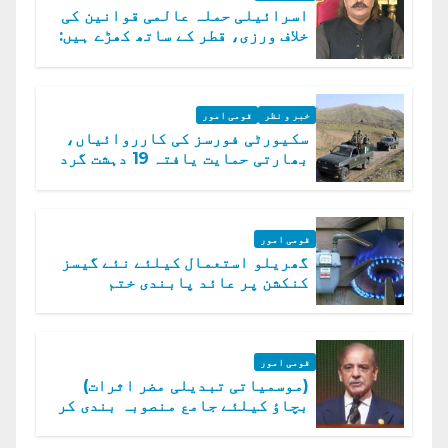
اسرائیلی حملہ عالمی قوانین کی
خلاف ورزی، قطر کے ساتھ کھڑے ہیں:
دفتر خارجہ
خبر و نظر
قومی امور
سکیورٹی فورسز کی کارروائیاں،
بھارتی حمایت یافتہ 19 دہشت گرد
ہلاک
قومی امور
گھریلو استعمال کیلئے نئے گیسز
کنکشن پر عائد پابندی ختم
قومی امور
(موسمیاتی تبدیلی مضر اثرات)
بچاؤ کیلئے جامع منصوبہ بندی کر
رہے ہیں: وزیراعظم