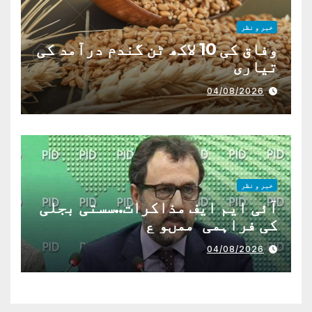
خبر و نظر
وفاق کی 10 لاکھ ٹن گندم درآمد کی
تیاری
04/08/2026
خبر و نظر
آئی ایم ایف مذاکرات..سستی بجلی
کی فراہمی ممںو ع
04/08/2026