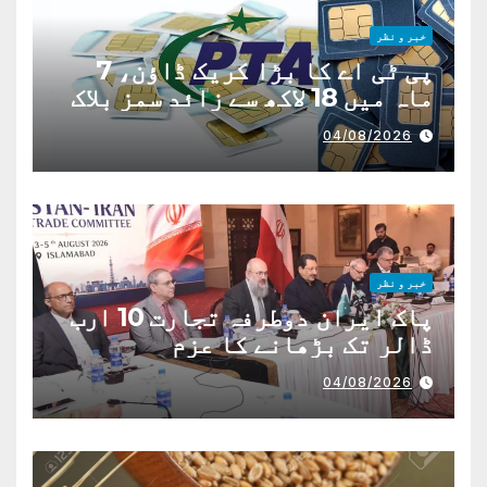
خبر و نظر
پی ٹی اے کا بڑا کریک ڈاؤن، 7
ماہ میں 18 لاکھ سے زائد سمز بلاک
04/08/2026
خبر و نظر
پاک ایران دوطرفہ تجارت 10 ارب
ڈالر تک بڑھانے کا عزم
04/08/2026