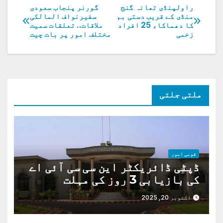
راولپنڈی تھانہ گنج
گورنر پنجاب سعودی
پوسٹوں
منڈی کے قریب دستی بم
سفیرنواف المالکی
کا دھماکا، 25 افراد
ملاقات.. تعلقات سمیت
کی
زخمی
مختلف امور پر بات چیت
نیویگیشن
ملتی جلتی
قومی امور
ڈپٹی ڈائریکٹر این سی سی آئی اے
کی بازیابی 3 روز کی مہلت
اکتوبر 20, 2025