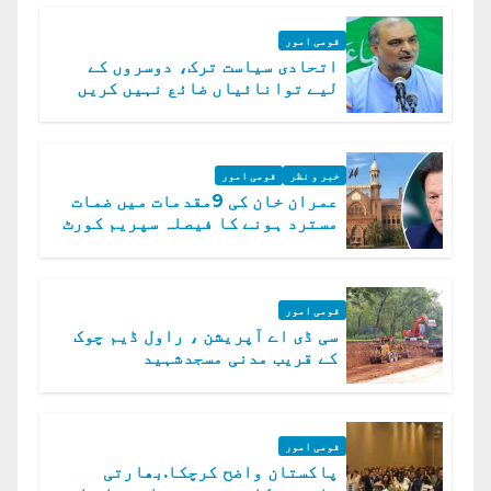
قومی امور
اتحادی سیاست ترک، دوسروں کے
لیے توانائیاں ضائع نہیں کریں
گے، حافظ نعیم الرحمن
خبر و نظر
قومی امور
عمران خان کی 9مقدمات میں ضمات
مسترد ہونے کا فیصلہ سپریم کورٹ
میں چیلنج
قومی امور
سی ڈی اے آپریشن ، راول ڈیم چوک
کے قریب مدنی مسجدشہید
قومی امور
پاکستان واضح کرچکا.بھارتی