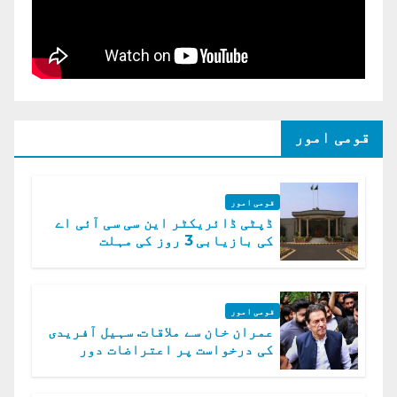
قومی امور
قومی امور
ڈپٹی ڈائریکٹر این سی سی آئی اے
کی بازیابی 3 روز کی مہلت
قومی امور
عمران خان سے ملاقات. سہیل آفریدی
کی درخواست پر اعتراضات دور