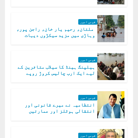
الخوارج کے 31 دہشت گرد ہلاک
قومی امور
ملتان، رحیم یار خان، راجن پور،
وہاڑی میں مزید سیکڑوں دیہات
ڈوب گئے
قومی امور
ہیلپنگ ہینڈ کا سیلاب متاثرین کے
لیے ایک ارب چالیس کروڑ روپے
امداد کا اعلان
قومی امور
انتظامیہ نے میرے قانونی اور
انتقالی ہوٹلز اور عمارتیں
مسمار کر دیں، ملک صدیق
قومی امور