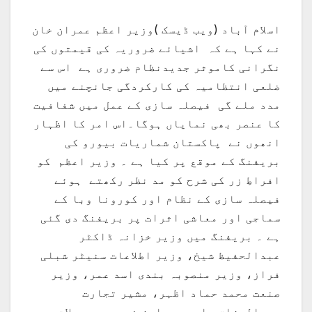
اسلام آباد (ویب ڈیسک )وزیر اعظم عمران خان
نے کہا ہے کہ اشیائے ضروریہ کی قیمتوں کی
نگرانی کاموثر جدیدنظام ضروری ہے اس سے
ضلعی انتظامیہ کی کارکردگی جانچنے میں
مدد ملے گی فیصلہ سازی کے عمل میں شفافیت
کا عنصر بھی نمایاں ہوگا۔اس امر کا اظہار
انھوں نے پاکستان شماریات بیورو کی
بریفنگ کے موقع پر کیا ہے ۔ وزیر اعظم کو
افراطِ زر کی شرح کو مد نظر رکھتے ہوئے
فیصلہ سازی کے نظام اور کورونا وبا کے
سماجی اور معاشی اثرات پر بریفنگ دی گئی
ہے ۔ بریفنگ میں وزیر خزانہ ڈاکٹر
عبدالحفیظ شیخ، وزیر اطلاعات سنیٹر شبلی
فراز، وزیر منصوبہ بندی اسد عمر، وزیر
صنعت محمد حماد اظہر، مشیر تجارت
عبدالرزاق داود، معاون خصوصی محصولات