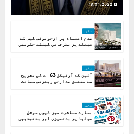
ذمہ داری ادا کرینگے ، چیف
18/04/2022
جسٹس پاکستان
عدلیہ
عدم اعتماد پر ازخونوٹس کیس کے
فیصلے پر نظرثانی کیلئے حکومتی
تیار درخواست دائر نہ ہوسکی
عدلیہ
آئین کے آرٹیکل 63 اے کی تشریح
سے متعلق صدارتی ریفرنس سماعت
کیلئے مقرر
عدلیہ
ہمارے معاشرے میں کیوں سوشل
میڈیا پر بدتمیزی اور بدتہذیبی
ہے؟ اسلام آباد ہائیکورٹ