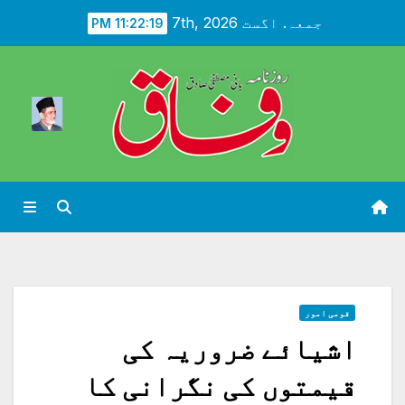
Ski
جمعہ. اگست 7th, 2026
11:22:20 PM
t
conten
قومی امور
اشیائے ضروریہ کی
قیمتوں کی نگرانی کا