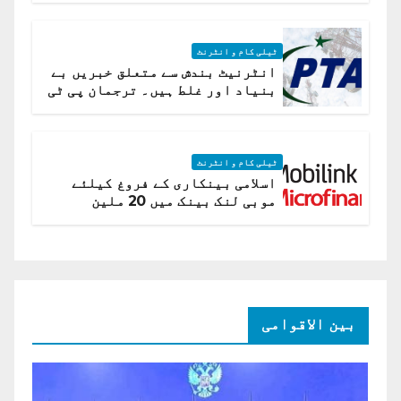
ٹیلی کام و انٹرنٹ
انٹرنیٹ بندش سے متعلق خبریں بے
بنیاد اور غلط ہیں۔ ترجمان پی ٹی
اے
ٹیلی کام و انٹرنٹ
اسلامی بینکاری کے فروغ کیلئے
موبی لنک بینک میں 20 ملین
امریکی ڈالر کی سرمایہ کاری
بین الاقوامی