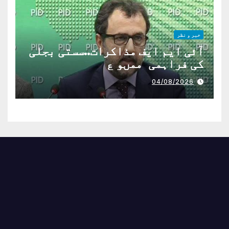
خبر و نظر
آئی ایم ایف مذاکرات..سستی بجلی
کی فراہمی ممںو ع
04/08/2026