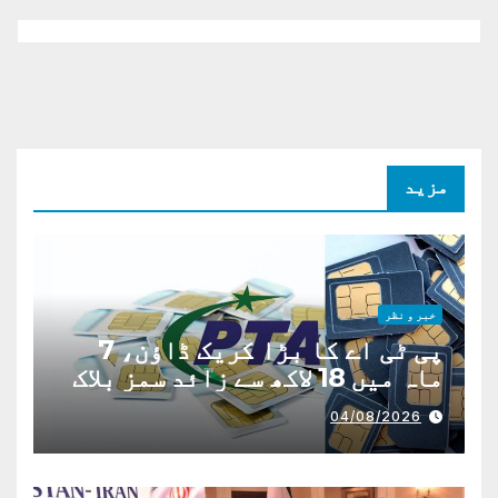
مزید
خبر و نظر
پی ٹی اے کا بڑا کریک ڈاؤن، 7
ماہ میں 18 لاکھ سے زائد سمز بلاک
04/08/2026