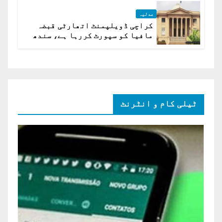
عدلیہ
کراچی ڈویلپمنٹ اتھارٹی قبضہ
مافیا کو سپورٹ کررہا ہے، سندھ
ہائی کورٹ برہم
ٹیلی کام و انٹرنٹ