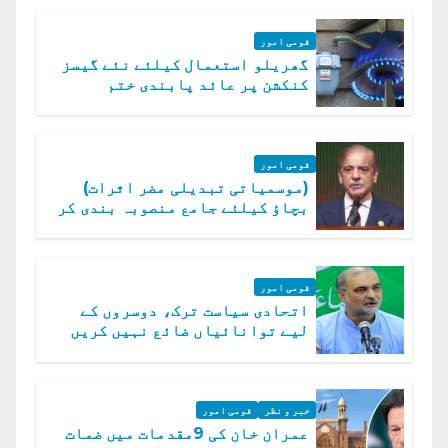
قومی امور
گھریلو استعمال کیلئے نئے گیسز
کنکشن پر عائد پابندی ختم
قومی امور
(موسمیاتی تبدیلی مضر اثرات)
بچاؤ کیلئے جامع منصوبہ بندی کر
رہے ہیں: وزیراعظم
قومی امور
اتحادی سیاست ترک، دوسروں کے
لیے توانائیاں ضائع نہیں کریں
گے، حافظ نعیم الرحمن
خبر و نظر
قومی امور
عمران خان کی 9مقدمات میں ضمات