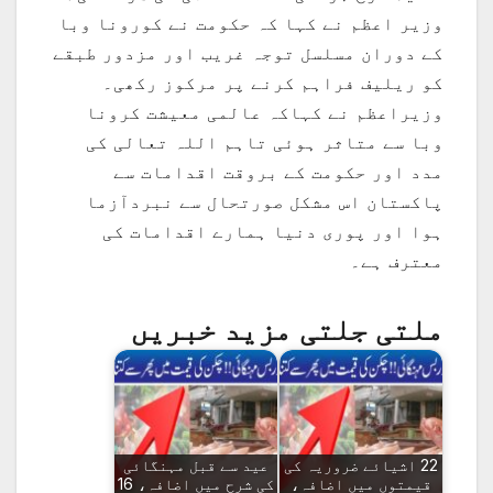
وزیر اعظم نے کہا کہ حکومت نے کورونا وبا
کے دوران مسلسل توجہ غریب اور مزدور طبقے
کو ریلیف فراہم کرنے پر مرکوز رکھی۔
وزیراعظم نے کہاکہ عالمی معیشت کرونا
وبا سے متاثر ہوئی تاہم اللہ تعالی کی
مدد اور حکومت کے بروقت اقدامات سے
پاکستان اس مشکل صورتحال سے نبردآزما
ہوا اور پوری دنیا ہمارے اقدامات کی
معترف ہے۔
ملتی جلتی مزید خبریں
22 اشیائے ضروریہ کی
عید سے قبل مہنگائی
قیمتوں میں اضافہ،
کی شرح میں اضافہ، 16