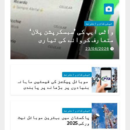
ٹیلی کام و انٹرنٹ
واٹس ایپ کی ’سبسکرپشن پلان‘
متعارف کروانے کی تیاری
23/04/2026
ٹیلی کام و انٹرنٹ
موبائل پیکجز کی قیمتیں ماہانہ
بنیادوں پر بڑھانے پر پابندی
ٹیلی کام و انٹرنٹ
پاکستان میں بہترین موبائل نیٹ
ورکس 2025