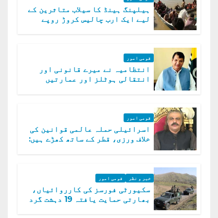
ہیلپنگ ہینڈ کا سیلاب متاثرین کے
لیے ایک ارب چالیس کروڑ روپے
امداد کا اعلان
قومی امور
انتظامیہ نے میرے قانونی اور
انتقالی ہوٹلز اور عمارتیں
مسمار کر دیں، ملک صدیق
قومی امور
اسرائیلی حملہ عالمی قوانین کی
خلاف ورزی، قطر کے ساتھ کھڑے ہیں:
دفتر خارجہ
خبر و نظر
قومی امور
سکیورٹی فورسز کی کارروائیاں،
بھارتی حمایت یافتہ 19 دہشت گرد
ہلاک