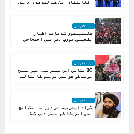
افغانستان امن کے لیے ضروری ہے۔
(روسی وزیرِ خارجہ )
بین الاقوامی
فلسطینیوں کے ساتھ اظہارِ
یکجہتی..یورپ بھر میں احتجاجی
لہر پھیل گئی
بین الاقوامی
20 نکاتی امن منصوبے…. غیر مسلح
ہونے کی شق میں ترمیم کا مطالبہ
بین الاقوامی
گرام ایئربیس تو دور ہم ایک انچ
بھی امریکا کو نہیں دیں گے:
افغانستان کا دو ٹوک مؤقف