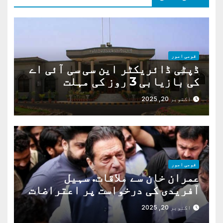
قومی امور
ڈپٹی ڈائریکٹر این سی سی آئی اے
کی بازیابی 3 روز کی مہلت
اکتوبر 20, 2025
قومی امور
عمران خان سے ملاقات. سہیل
آفریدی کی درخواست پر اعتراضات
دور
اکتوبر 20, 2025