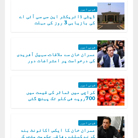
قومی امور
ڈپٹی ڈائریکٹر این سی سی آئی اے
کی بازیابی 3 روز کی مہلت
قومی امور
عمران خان سے ملاقات. سہیل آفریدی
کی درخواست پر اعتراضات دور
قومی امور
کراچی میں ٹماٹر کی قیمت میں
700روپے فی کلو تک پہنچ گئی
قومی امور
عمران خان کا ایکس اکائونٹ بند
کرنے کیلئے وفاقی حکومت متحرک