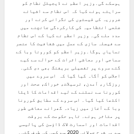
ہوسکے گی۔وزیر اعظم نے ڈیجیٹل نظام کو
سراہتے ہوئے کہا کہ اس نظام سے اشیائے
ضروریہ کی قیمتوں کی نگرانی کرنے اور
ضلعی انتظامیہ کی کارکردگی جانچنے میں
مدد ملے گی۔ وزیر اعظم نے کہا کے اس نظام
سے فیصلہ سازی کے عمل میں شفافیت کا عنصر
نمایاں ہوگا۔وزیر اعظم کو کورونا وبا کے
سماجی اور معاشی اثرات کے حوالے سے کیے
گئے سروے پر تفصیلی بریفنگ بھی دی گئی۔
اجلاس کو آگاہ کیا گیا کہ اس سروے میں
روزگار، آمدن، ترسیلات، خوراک، صحت اور
کورونا سے نمٹنے کے لیے اقدامات کا ڈیٹا
اکٹھا کیا گیا۔ اس سروے کے مطابق کورونا
وبا کے آغاز میں زیادہ گھرانے معاشی طور
پر متاثر ہوئے۔ تاہم حکومت کے بروقت
اقدامات اور اسمارٹ لاک ڈاؤسن کی پالیسی
سے یہ شرح جولائی 2020 سے کمی کی طرف گئی۔