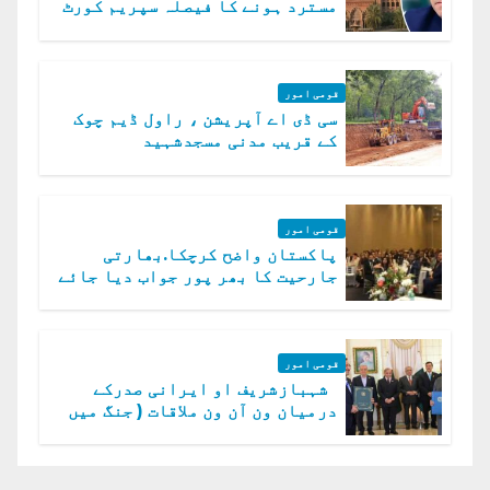
مسترد ہونے کا فیصلہ سپریم کورٹ
میں چیلنج
قومی امور
سی ڈی اے آپریشن ، راول ڈیم چوک
کے قریب مدنی مسجدشہید
قومی امور
پاکستان واضح کرچکا.بھارتی
جارحیت کا بھر پور جواب دیا جائے
گا.سید عاصم منیر
قومی امور
شہبازشریف او ایرانی صدرکے
درمیان ون آن ون ملاقات ( جنگ میں
دو ٹوک حمایت پر اظہار شکریہ)