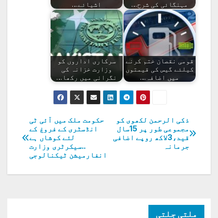
مہنگائی کی شرح…
اشیائے…
قومی نقصان ختم کرنے
سرکاری اداروں کو
کیلئے گیس کی قیمتوں
وزارت خزانہ کی
میں اضافہ…
نگرانی میں رکھا…
ذکی الرحمن لکھوی کو
حکومت ملک میں آئی ٹی
پوسٹوں
مجموعی طور پر 15سال
انڈسٹری کے فروغ کے
قید،3لاکھ روپے اضافی
لئے کوشاں ہے
کی
جرمانہ
..سیکرٹری وزارت
انفارمیشن ٹیکنالوجی
نیویگیشن
ملتی جلتی