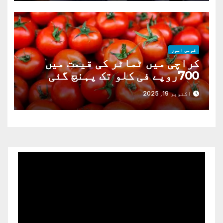
قومی امور
کراچی میں ٹماٹر کی قیمت میں
700روپے فی کلو تک پہنچ گئی
اکتوبر 19, 2025