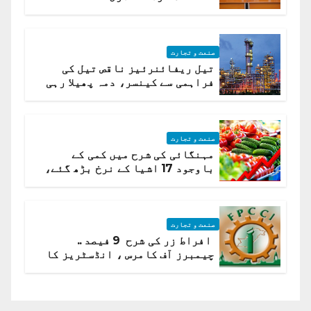
صنعت و تجارت
تیل ریفائنرئیز ناقص تیل کی
فراہمی سے کینسر، دمہ پھیلا رہی
ہیں قائمہ کمیٹی میں انکشاف
صنعت و تجارت
مہنگائی کی شرح میں کمی کے
باوجود 17 اشیا کے نرخ بڑھ گئے،
ادارہ شماریات
صنعت و تجارت
افراط زر کی شرح 9 فیصد ..
چیمبرز آف کامرس ، انڈسٹریز کا
شرح سود میں کمی کا مطالبہ