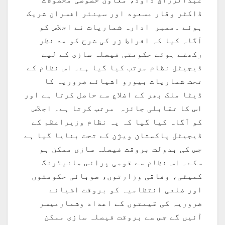
ڈاکٹر وقار مسعود اور سینئر افسران شریک
ہوئے ۔ممبر ادارہ شماریات نے اجلاس کو
آگاہ کیا کہ افراطِ زر کی شرح کو مد نظر
رکھتے ہوئے حکومتی فیصلہ سازی کے لیے
ڈیجیٹل نظام مرتب کیا گیا ہے۔ اس نظام کے
تحت شماریات بیورو اشیائے ضروریہ کا
ڈیٹا ملک بھر کے اضلاع سے حاصل کرتا ہے اور
اس کا تقابلی جائزہ مرتب کرتا ہے۔ اجلاس
کو آگاہ کیا گیا کہ یہ نظام وزیراعظم کے
ڈیجیٹل پاکستان ویژن کے تحت بنایا گیا ہے
جس کی بدولت بروقت فیصلہ سازی ممکن ہو
سکے۔ اس نظام سے قومی پرائس مانیٹرنگ
کمیٹی، وفاقی وزارتوں، صوبائی حکومتوں
اور ضلعی انتظامیہ کو بروقت اشیائے
ضروریہ کی قیمتوں کے اعداد وشمارمیسر
آئیں گے جس سے بروقت فیصلہ سازی ممکن