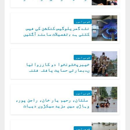
قومی امور
نئے گھریلوگیس کنکشن کی فیس
کتنی ہے ،تفصیلات سامنے آگئیں
قومی امور
خیبرپختونخوا دو کارروائیا
ں..بھارتی حمایت یافتہ فتنہ
الخوارج کے 31 دہشت گرد ہلاک
قومی امور
ملتان، رحیم یار خان، راجن پور،
وہاڑی میں مزید سیکڑوں دیہات
ڈوب گئے
قومی امور