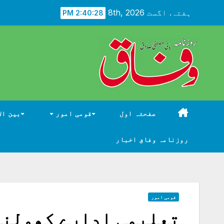
Ski
ہفتہ. اگست 8th, 2026
2:40:29 PM
t
conten
صفحئہ اول
قومی امور
بین ال
روزنامہ وفاق اخبار
قومی امور
تعلیمی ادارے کھولنے