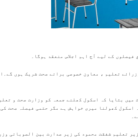
فیصلوں کے لیے آج اہم اجلاس منعقد ہوگا۔
زرائے تعلیم ، معاون خصوصی برائے صحت شریک ہوں گے۔اج
 میں بتایا کہ اسکول کھلنے جمعہ کو وزارت صحت و تعلی
 اسکول کھولنا میری خواہش ہے مگر حتمی فیصلہ صحت کی
ے۔
زیر تعلیم شفقت محمود کی زیر صدارت بین الصوبائی وزر