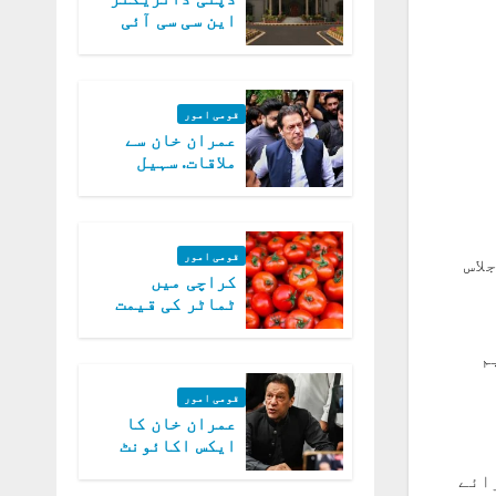
این سی سی آئی
اے کی بازیابی 3
روز کی مہلت
قومی امور
عمران خان سے
ملاقات. سہیل
آفریدی کی
درخواست پر
اعتراضات دور
قومی امور
لاس
کراچی میں
ٹماٹر کی قیمت
میں 700روپے فی
کلو تک پہنچ گئی
م
قومی امور
عمران خان کا
ایکس اکائونٹ
بند کرنے کیلئے
ائے
وفاقی حکومت