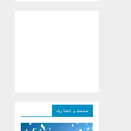
دو ٹوک حمایت پر
اظہار شکریہ)
صنعت و تجارت