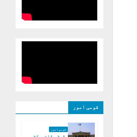
قومی امور
قومی امور
ڈپٹی ڈائریکٹر