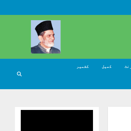
نٹ
کھیل
کشمیر