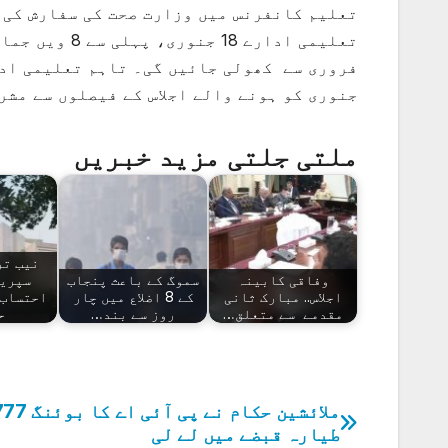
تعلیم کانفرنس میں وزارت صحت کی سفارش کی 
جنوری کو ہونے والے اجلاس کے فیصلوں سے مشر
ملتی جلتی مزید خبریں
نیب تر
وفاقی کابینہ
سموگ کے باعث پنجاب
سپریم
اجلاس.. مبارک ثانی
کے 8 اضلاع میں چار
احتساب 
مقدمے سے متعلق…
روز سے بند…
ح
ملائشین حکام نے پی آئی اے کا 
پوسٹوں
طیارہ قبضے میں لے لی