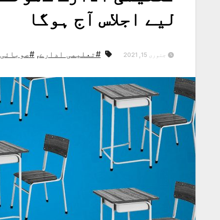
لیے اجلاس آج ہوگا
#تعلیمی ادارے
,
#صوبائی 
جنوری 15, 2021