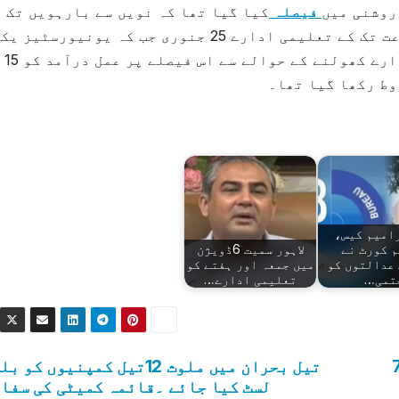
روشنی میں
فیصلہ
کیا گیا تھا کہ نویں سے بارہویں تک
تعلیمی ادارے 18 جنوری، پہلی سے 8 ویں جماعت تک کے تعلیمی ادارے 25 جنوری جب کہ یونیورسٹیز 
فروری سے کھولی جائیں گی۔ تاہم تعلیمی ادارے کھولنے کے حوالے سے اس فیصلے پر عمل درآمد کو 15
وط رکھا گیا تھا۔
امیم کیس،
 کورٹ نے
لاہور سمیت 6ڈویژن
عدالتوں کو
میں جمعہ اور ہفتے کو
تمی…
تعلیمی ادارے…
بوئنگ 777
تیل بحران میں ملوث 12تیل کمپنیوں کو 
لسٹ کیا جائے ۔قائمہ کمیٹی کی سفا