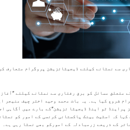
اری سے نمٹانے کیلئے ڈیجیٹائزیشن پروگرام متعارف کر
 متعلق مسائل کو برق رفتاری سے نمٹانے کیلئے ”آغاز 
ام شروع کیا ہے۔ یہ بات محمد وحید اختر چیف منیجر ای
 پراینڈ ٹو اینڈ ڈیجیٹا ئزیشن”کے بارے میں آگاہی اجل
 کہا کہ اسٹیٹ بینک پاکستانی کرنسی کے امور کو نمٹان
ی ہے جواپنے 16آپریشنل دفاتر کے ذریعے زرمبادلہ کے امورکو بھی نمٹا رہی ہے۔