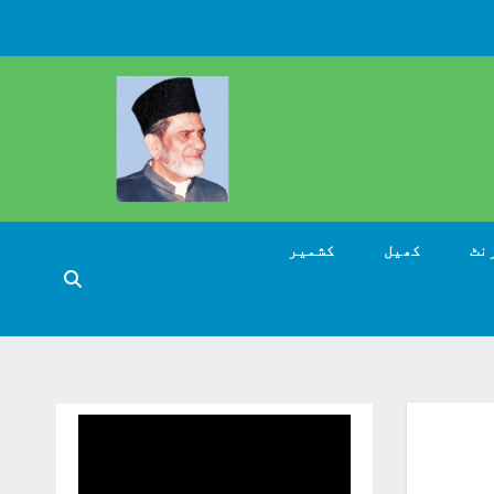
نٹ
کھیل
کشمیر