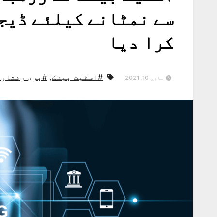
سے نمٹانے کیلئے ڈیج
کرا دیا
#اسٹیٹ بینک
,
#برق رفتاری
مارچ 10, 2021