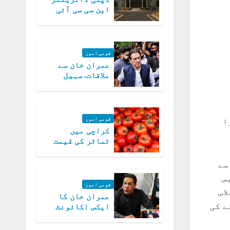
این سی سی آئی
اے کی بازیابی 3
روز کی مہلت
قومی امور
عمران خان سے
ملاقات. سہیل
آفریدی کی
درخواست پر
اعتراضات دور
قومی امور
ا
کراچی میں
ٹماٹر کی قیمت
میں 700روپے فی
کلو تک پہنچ گئی
سے
س
قومی امور
اس
عمران خان کا
ے کی
ایکس اکائونٹ
بند کرنے کیلئے
وفاقی حکومت