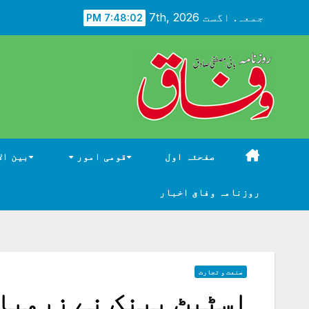
Ski
جمعہ. اگست 7th, 2026
7:48:03 PM
t
conten
صفحئہ اول
قومی امور
بین ال
روزنامہ وفاق اخبار
صنعت و تجارت
اسٹیٹ بینک نے زرمبا