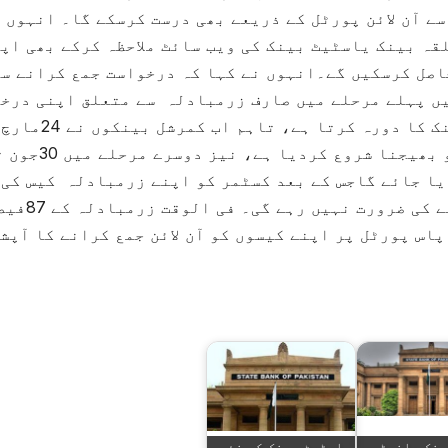
سے آن لائن پورٹل کے ذریعے بھی درست کرسکے گا۔ انہوں 
قہ بینک یاسٹیٹ بینک کی ویب سائٹ ملاحظہ کرکے بھی اپ
اصل کرسکیں گے۔انہوں نے کہا کہ درخواست جمع کرانے سے
میں پہلے مرحلے میں صارف زرمبادلہ سے متعلق اپنی درخ
جمع کروانے کیلئے جسمانی طور پر کمرشل بینک کا دورہ کرتا ہے، تاہم اب کمرشل بینکوں نے 24مارچ
2020سے درخواستوں کو آن لائن اسٹیٹ بینک کو بھیجنا شروع کردیا ہے، نی
یا جائے گاجس کے بعد کسٹمر کو اپنے زرمبادلہ کیس کی
منظوری کیلئے کسی بھی کمرشل بینک میں جانے کی ضرورت نہیں رہے 
 کے صارفین کے پاس پورٹل پر اپنے کیسوں کو آن لائن جمع کرانے کا آپش
ینک مانیٹری
اسٹیٹ بینک کی نئی