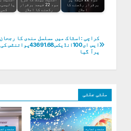
برقرار رکھنے کا
سود 22 فیصد برقرار
پالیسی. 
اعلان
رکھنے کا اعلان
کمی 
کراچی :اسٹاک میں مسلسل مندی کا رجحان
پوسٹوں
ایس ای100انڈیکس43691.68پوائن
کی
پرآ گیا
نیویگیشن
ملتی جلتی
صنعت و تجارت
صنعت و تجا