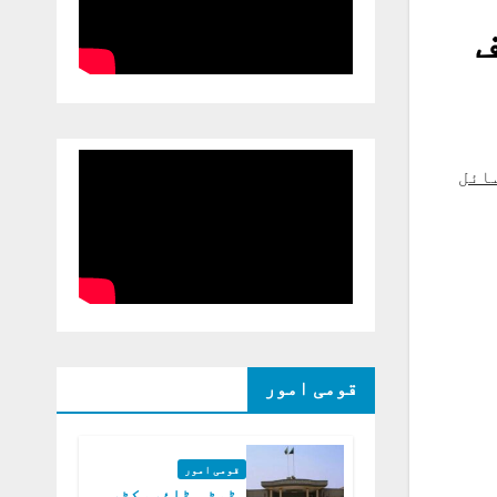
ف
ائل
قومی امور
قومی امور
ڈپٹی ڈائریکٹر