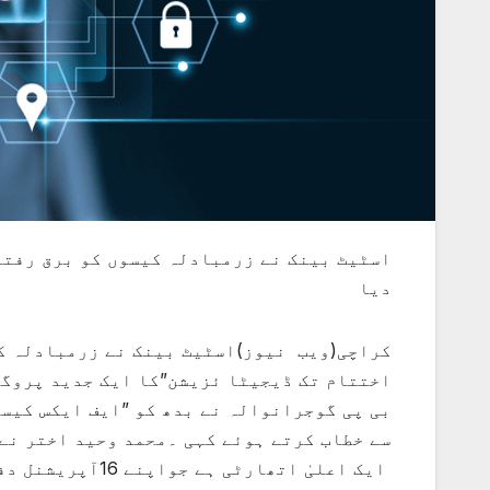
اسٹیٹ بینک نے زرمبادلہ کیسوں کو برق رفت
دیا
کراچی(ویب نیوز)اسٹیٹ بینک نے زرمبادلہ کے
اختتام تک ڈیجیٹا ئزیشن”کا ایک جدید پروگر
بی پی گوجرانوالہ نے بدھ کو ”ایف ایکس کیسز
سے خطاب کرتے ہوئے کہی ۔محمد وحید اختر نے
ایک اعلیٰ اتھارٹ