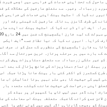
 ماحول کے تحت اپنی خدمات کی فراہمی میں اچھی شہرت ک
ں، زرمبادلہ وغیرہ سے متعلق صارفین کی مشکلات کو قط
نہوں نے کہا کہ ا سٹیٹ بینک اپنی خدمات کی فراہمی کو
انے کی طرف گامزن ہے تاکہ صارفین کے قیمتی وقت اور
راہ ایف ای او ڈی نے کہا کہ اسٹیٹ بینک نے اپنے صار
خصوصا ًبرآمدکنندگان اور درآمد کنندگان ک
ف کرایا۔ انہوں نے کہا کہ نیا نظام جسے ”ایف ایکس
اتا ہے فارن ایکسچینج کی منظوری کے عمل کو نہ صرف تی
ت کے بارے میں ہر مرحلے پرتازہ ترین صورتحال سے آگاہ
 کو غیر ملکی زرمبادلہ سے متعلق دستاویزات پیش کرنے
ور بینک ان تمام دستاویزات کی جانچ پڑتال کے بعد اسے
طرح کسٹمرز کو اکثر کئی بار بینک جانا پڑتا جبکہ اس 
نی کیس کی حیثیت کا بھی علم نہیں ہوتا تھالیکن اب صا
علق اپنی درخواست کی حیثیت جاننے کیلئے متعدد بار
ارف اپنے گھر میں لیپ ٹاپ یا کمپیوٹر پر بیٹھ کر
 لائن جمع کرائے گاجبکہ متعلقہ بینک اس معاملے کی جا
ینک کو بھیجے گا،تاہم اگر کیس میں کوئی نقص یا کمی 