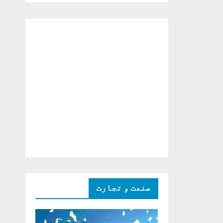
دو ٹوک حمایت پر
اظہار شکریہ)
صنعت و تجارت