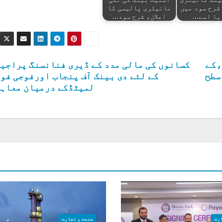
شرح سود میں
مانیٹری پالیسی کا
یا اسے…
اعلان، شرح سود…
،کے
کسانوں کی مالی مدد کے ڈیری فنانسنگ پراجی
ٹس کی سطح
کے لئے دی بینک آف پنجاب اورفوجی فو
لمیٹڈکے درمیان معاہ
رت
صنعت و تجارت