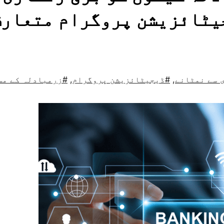
یٹائزیشن پروگرام متعار
 سے نمٹانے
,
#ڈیجیٹائزیشن پروگرام
,
#زرمبادلہ کے مس