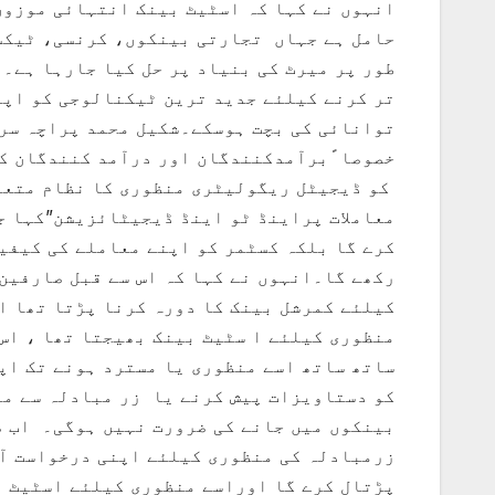
انہوں نے کہا کہ اسٹیٹ بینک انتہائی موزوں
حامل ہے جہاں تجارتی بینکوں، کرنسی، ٹیکسو
طور پر میرٹ کی بنیاد پر حل کیا جارہا ہے۔ا
تر کرنے کیلئے جدید ترین ٹیکنالوجی کو اپن
توانائی کی بچت ہوسکے۔شکیل محمد پراچہ سرب
کو ڈیجیٹل ریگولیٹری منظوری کا نظام متعار
معاملات پراینڈ ٹو اینڈ ڈیجیٹائزیشن”کہا ج
کرے گا بلکہ کسٹمر کو اپنے معاملے کی کیفی
رکھے گا۔انہوں نے کہا کہ اس سے قبل صارفین
کیلئے کمرشل بینک کا دورہ کرنا پڑتا تھا ا
منظوری کیلئے ا سٹیٹ بینک بھیجتا تھا ، اس 
ساتھ ساتھ اسے منظوری یا مسترد ہونے تک اپ
کو دستاویزات پیش کرنے یا زر مبادلہ سے مت
بینکوں میں جانے کی ضرورت نہیں ہوگی۔ اب ص
زرمبادلہ کی منظوری کیلئے اپنی درخواست آن
پڑتال کرے گا اوراسے منظوری کیلئے اسٹیٹ ب