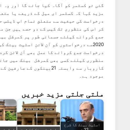
گئی تو کسٹمر کو آگاہ کیا جائے گا اور وہ ا
مزید کہا کہ کسٹمر ای میل کے ذریعے یا متعل
درخواست کی حیثیت سے متعلق تمام اپ ڈیٹس ح
کر اس کی منظوری تک کیس کے دو حصے ہیں جن 
درخواست جمع کروانے کا عمل بھی آن لائن کرد
کاروبار سے وابستہ 21بینکوں
موجود ہے۔
ملتی جلتی مزید خبریں
اسٹیٹ بینک کا شرح
سود 22 فیصد پر
اسٹیٹ بینک کا شرح
اسٹیٹ ب