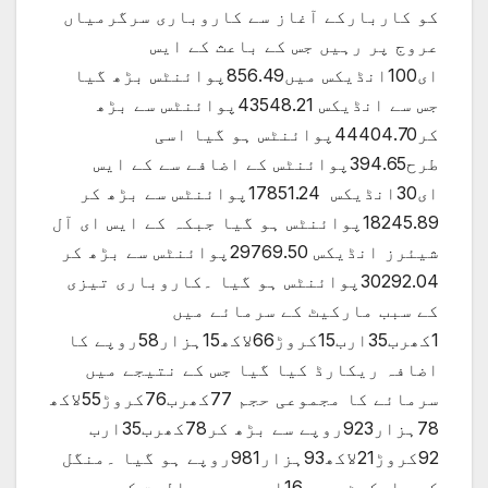
کو کاربارکے آغاز سے کاروباری سرگرمیاں
عروج پر رہیں جس کے باعث کے ایس
ای100انڈیکس میں856.49پوائنٹس بڑھ گیا
جس سے انڈیکس 43548.21پوائنٹس سے بڑھ
کر44404.70پوائنٹس ہو گیا اسی
طرح394.65پوائنٹس کے اضافے سے کے ایس
ای30انڈیکس 17851.24پوائنٹس سے بڑھ کر
18245.89پوائنٹس ہو گیا جبکہ کے ایس ای آل
شیئرز انڈیکس 29769.50پوائنٹس سے بڑھ کر
30292.04پوائنٹس ہو گیا ۔کاروباری تیزی
کے سبب مارکیٹ کے سرمائے میں
1کھرب35ارب15کروڑ66لاکھ15ہزار58
روپے کا
اضافہ ریکارڈ کیا گیا جس کے نتیجے میں
سرمائے کا مجموعی حجم 77کھرب76کروڑ55لاکھ
78ہزار923روپے سے بڑھ کر78کھرب35ارب
92کروڑ21لاکھ93ہزار981روپے ہو گیا ۔منگل
کو مارکیٹ میں 16ارب روپے مالیت کے