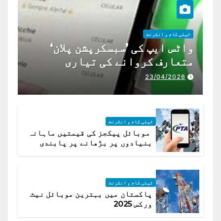
ٹیلی کام و انٹرنٹ
واٹس ایپ کی ’سبسکرپشن پلان‘
متعارف کروانے کی تیاری
23/04/2026
ٹیلی کام و انٹرنٹ
موبائل پیکجز کی قیمتیں ماہانہ
بنیادوں پر بڑھانے پر پابندی
ٹیلی کام و انٹرنٹ
پاکستان میں بہترین موبائل نیٹ
ورکس 2025