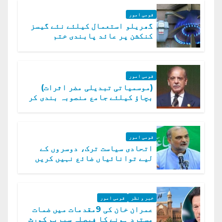
قومی امور
گھریلو استعمال کیلئے نئے گیسز
کنکشن پر عائد پابندی ختم
قومی امور
(موسمیاتی تبدیلی مضر اثرات)
بچاؤ کیلئے جامع منصوبہ بندی کر
رہے ہیں: وزیراعظم
قومی امور
اتحادی سیاست ترک، دوسروں کے
لیے توانائیاں ضائع نہیں کریں
گے، حافظ نعیم الرحمن
خبر و نظر
قومی امور
عمران خان کی 9مقدمات میں ضمات
مسترد ہونے کا فیصلہ سپریم کورٹ