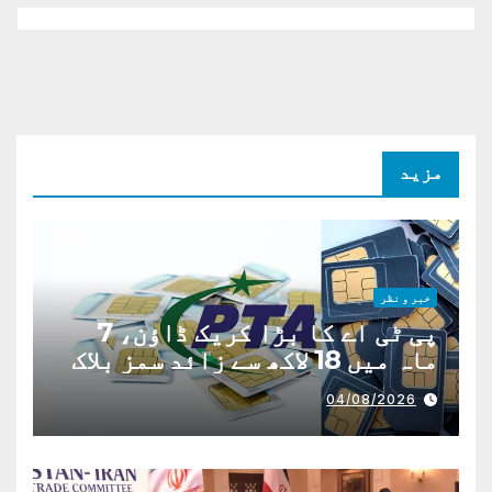
مزید
خبر و نظر
پی ٹی اے کا بڑا کریک ڈاؤن، 7
ماہ میں 18 لاکھ سے زائد سمز بلاک
04/08/2026