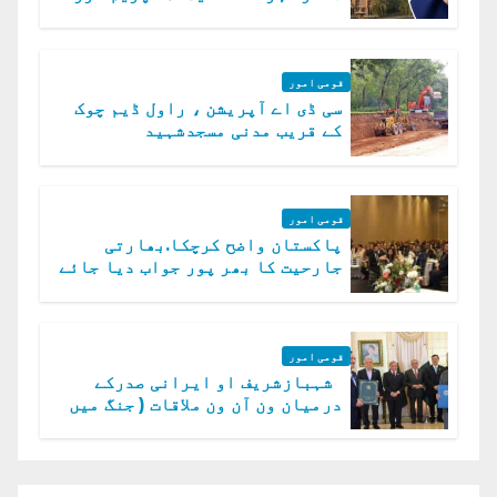
میں چیلنج
قومی امور
سی ڈی اے آپریشن ، راول ڈیم چوک
کے قریب مدنی مسجدشہید
قومی امور
پاکستان واضح کرچکا.بھارتی
جارحیت کا بھر پور جواب دیا جائے
گا.سید عاصم منیر
قومی امور
شہبازشریف او ایرانی صدرکے
درمیان ون آن ون ملاقات ( جنگ میں
دو ٹوک حمایت پر اظہار شکریہ)