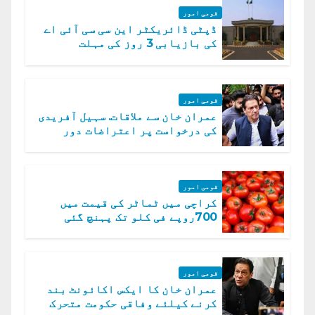
قومی امور
ڈپٹی ڈائریکٹر این سی سی آئی اے
کی بازیابی 3 روز کی مہلت
قومی امور
عمران خان سے ملاقات. سہیل آفریدی
کی درخواست پر اعتراضات دور
قومی امور
کراچی میں ٹماٹر کی قیمت میں
700روپے فی کلو تک پہنچ گئی
قومی امور
عمران خان کا ایکس اکائونٹ بند
کرنے کیلئے وفاقی حکومت متحرک