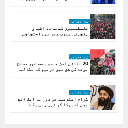
(روسی وزیرِ خارجہ )
بین الاقوامی
فلسطینیوں کے ساتھ اظہارِ
یکجہتی..یورپ بھر میں احتجاجی
لہر پھیل گئی
بین الاقوامی
20 نکاتی امن منصوبے…. غیر مسلح
ہونے کی شق میں ترمیم کا مطالبہ
بین الاقوامی
گرام ایئربیس تو دور ہم ایک انچ
بھی امریکا کو نہیں دیں گے:
افغانستان کا دو ٹوک مؤقف