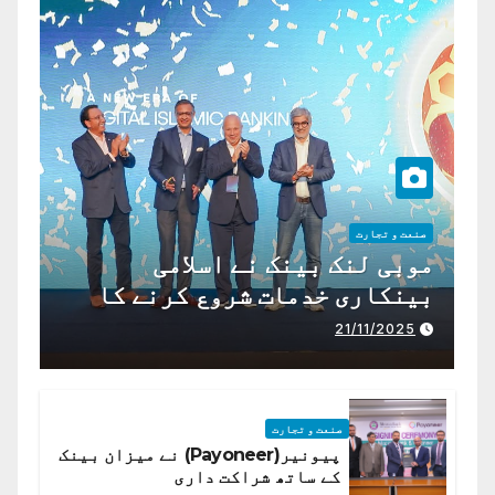
صنعت و تجارت
موبی لنک بینک نے اسلامی
بینکاری خدمات شروع کرنے کا
اعلان کیا ہے،
21/11/2025
صنعت و تجارت
پیونیر(Payoneer) نے میزان بینک
کے ساتھ شراکت داری