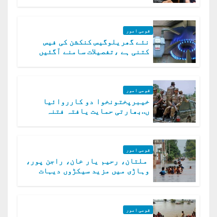
قومی امور
نئے گھریلوگیس کنکشن کی فیس
کتنی ہے ،تفصیلات سامنے آگئیں
قومی امور
خیبرپختونخوا دو کارروائیا
ں..بھارتی حمایت یافتہ فتنہ
الخوارج کے 31 دہشت گرد ہلاک
قومی امور
ملتان، رحیم یار خان، راجن پور،
وہاڑی میں مزید سیکڑوں دیہات
ڈوب گئے
قومی امور