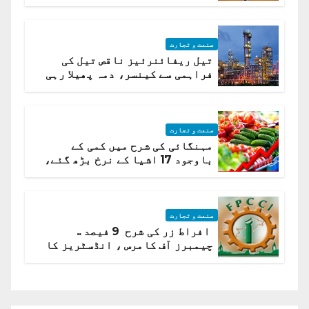
صنعت و تجارت
تیل ریفائنرئیز ناقص تیل کی
فراہمی سے کینسر، دمہ پھیلا رہی
ہیں قائمہ کمیٹی میں انکشاف
صنعت و تجارت
مہنگائی کی شرح میں کمی کے
باوجود 17 اشیا کے نرخ بڑھ گئے،
ادارہ شماریات
صنعت و تجارت
افراط زر کی شرح 9 فیصد ..
چیمبرز آف کامرس ، انڈسٹریز کا
شرح سود میں کمی کا مطالبہ