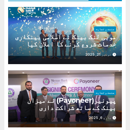
صنعت و تجارت
موبی لنک بینک نے اسلامی بینکاری
خدمات شروع کرنے کا اعلان کیا
ہے،
نومبر 21, 2025
صنعت و تجارت
پیونیر(Payoneer) نے میزان
بینک کے ساتھ شراکت داری
مارچ 6, 2025