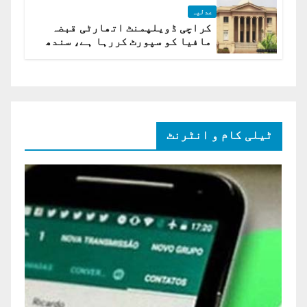
عدلیہ
کراچی ڈویلپمنٹ اتھارٹی قبضہ
مافیا کو سپورٹ کررہا ہے، سندھ
ہائی کورٹ برہم
ٹیلی کام و انٹرنٹ