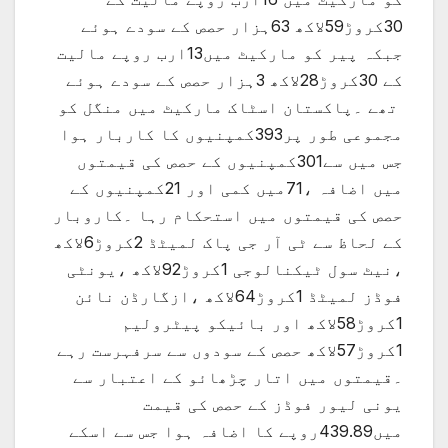
30کروڑ59لاکھ 63ہزار حصص کے سودے ہوئے
جبکہ پیر کو مارکیٹ میں13ارب روپے مالیت
کے 30کروڑ28لاکھ 3ہزار حصص کے سودے ہوئے
تھے ۔پاکستان اسٹاک مارکیٹ میں منگل کو
مجموعی طور پر393کمپنیوں کا کاربار ہوا
جس میں سے301کمپنیوں کے حصص کی قیمتوں
میں اضافہ ،71میں کمی اور 21کمپنیوں کے
حصص کی قیمتوں میں استحکام رہا ۔کاروبار
کے لحاظ سے ٹی آر جی پاک لمیٹڈ 2کروڑ6لاکھ
،نیٹ سول ٹیکنالوجی 1کروڑ92لاکھ ،یونٹی
فوڈز لمیٹڈ 1کروڑ64لاکھ ،ازگارڈن نائن
1کروڑ58لاکھ اور بائیکو پیٹرولیم
1کروڑ57لاکھ حصص کے سودوں سے سرفہرست رہے
۔قیمتوں میں اتار چڑھائو کے اعتبار سے
یونی لیور فوڈز کے حصص کی قیمت
میں439.89روپے کا اضافہ ہوا جس سے اسکے