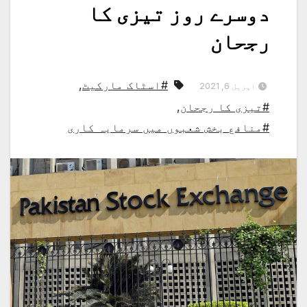
دوسرے روز تیزی کا
رجحان
#اسٹاک مارکیٹ
,
اپریل 6, 2021
#تیزی کا رجحان
,
#منافع بخش شعبوں میں سرمایہ کاری