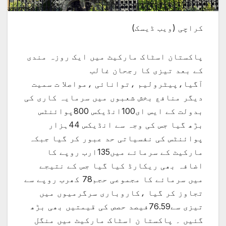
کراچی (ویب ڈیسک)
پاکستان اسٹاک مارکیٹ میں ایک روزہ مندی
کے بعد تیزی کا رجحان غالب
آگیا،پیٹرولیم ،توانائی ،مواصلا ت سمیت
دیگر منافع بخش شعبوں میں سرمایہ کاری کی
بدولت کے ایس ای100انڈیکس 800پوائنٹس
بڑھ گیا جس کی وجہ سے انڈیکس 44ہزار
پوائنٹس کی نفسیاتی حد عبور کر گیا جبکہ
مارکیٹ کے سرمائے میں135ارب روپے کا
اضافہ بھی ریکارڈ کیا گیا جس کے نتیجے
میں سرمائے کا مجموعی حجم78 کھرب روپے سے
تجاوز کر گیا ،کاروباری سرگرمیوں میں
تیزی سے76.59فیصد حصص کی قیمتیں بھی بڑھ
گئیں ۔ پاکستا ن اسٹاک مارکیٹ میں منگل