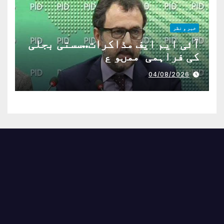
خبر و نظر
آئی ایم ایف مذاکرات..سستی بجلی
کی فراہمی ممںو ع
04/08/2026