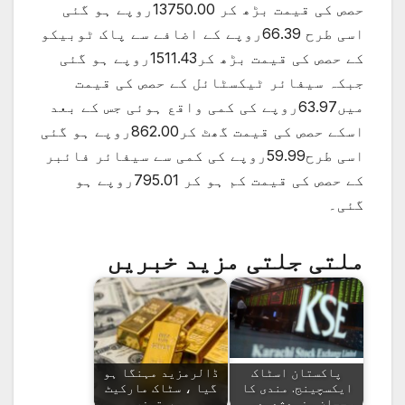
حصص کی قیمت بڑھ کر 13750.00روپے ہو گئی
اسی طرح 66.39روپے کے اضافے سے پاک ٹوبیکو
کے حصص کی قیمت بڑھ کر1511.43روپے ہو گئی
جبکہ سیفائر ٹیکسٹائل کے حصص کی قیمت
میں63.97روپے کی کمی واقع ہوئی جس کے بعد
اسکے حصص کی قیمت گھٹ کر862.00روپے ہو گئی
اسی طرح59.99روپے کی کمی سے سیفائر فائبر
کے حصص کی قیمت کم ہو کر 795.01روپے ہو
گئی۔
ملتی جلتی مزید خبریں
پاکستان اسٹاک
ڈالرمزید مہنگا ہو
ایکسچینج. مندی کا
گیا ، سٹاک مارکیٹ
رجحان مزیدشدید،…
میں تیزی