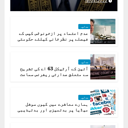
18/04/2022
جسٹس پاکستان
عدلیہ
عدم اعتماد پر ازخونوٹس کیس کے
فیصلے پر نظرثانی کیلئے حکومتی
تیار درخواست دائر نہ ہوسکی
عدلیہ
آئین کے آرٹیکل 63 اے کی تشریح
سے متعلق صدارتی ریفرنس سماعت
کیلئے مقرر
عدلیہ
ہمارے معاشرے میں کیوں سوشل
میڈیا پر بدتمیزی اور بدتہذیبی
ہے؟ اسلام آباد ہائیکورٹ