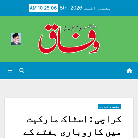
Ski
ہفتہ. اگست 8th, 2026
10:25:08 AM
t
conten
صنعت و تجارت
کراچی : اسٹاک مارکیٹ
میں کاروباری ہفتے کے