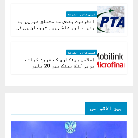
ٹیلی کام و انٹرنٹ
انٹرنیٹ بندش سے متعلق خبریں بے
بنیاد اور غلط ہیں۔ ترجمان پی ٹی
اے
ٹیلی کام و انٹرنٹ
اسلامی بینکاری کے فروغ کیلئے
موبی لنک بینک میں 20 ملین
امریکی ڈالر کی سرمایہ کاری
بین الاقوامی