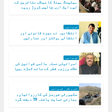
ہیلپنگ ہینڈ کا سیلاب متاثرین کے
لیے ایک ارب چالیس کروڑ روپے
امداد کا اعلان
قومی امور
انتظامیہ نے میرے قانونی اور
انتقالی ہوٹلز اور عمارتیں
مسمار کر دیں، ملک صدیق
قومی امور
اسرائیلی حملہ عالمی قوانین کی
خلاف ورزی، قطر کے ساتھ کھڑے ہیں:
دفتر خارجہ
خبر و نظر
قومی امور
سکیورٹی فورسز کی کارروائیاں،
بھارتی حمایت یافتہ 19 دہشت گرد
ہلاک