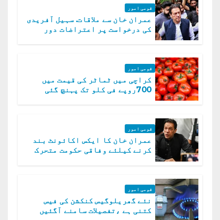
قومی امور
عمران خان سے ملاقات. سہیل آفریدی
کی درخواست پر اعتراضات دور
قومی امور
کراچی میں ٹماٹر کی قیمت میں
700روپے فی کلو تک پہنچ گئی
قومی امور
عمران خان کا ایکس اکائونٹ بند
کرنے کیلئے وفاقی حکومت متحرک
قومی امور
نئے گھریلوگیس کنکشن کی فیس
کتنی ہے ،تفصیلات سامنے آگئیں