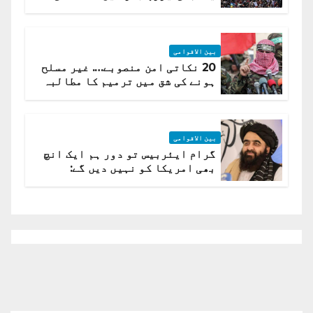
لہر پھیل گئی
بین الاقوامی
20 نکاتی امن منصوبے…. غیر مسلح
ہونے کی شق میں ترمیم کا مطالبہ
بین الاقوامی
گرام ایئربیس تو دور ہم ایک انچ
بھی امریکا کو نہیں دیں گے:
افغانستان کا دو ٹوک مؤقف