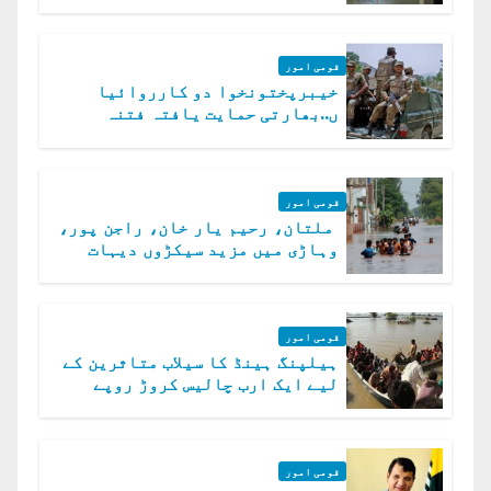
قومی امور
خیبرپختونخوا دو کارروائیا
ں..بھارتی حمایت یافتہ فتنہ
الخوارج کے 31 دہشت گرد ہلاک
قومی امور
ملتان، رحیم یار خان، راجن پور،
وہاڑی میں مزید سیکڑوں دیہات
ڈوب گئے
قومی امور
ہیلپنگ ہینڈ کا سیلاب متاثرین کے
لیے ایک ارب چالیس کروڑ روپے
امداد کا اعلان
قومی امور