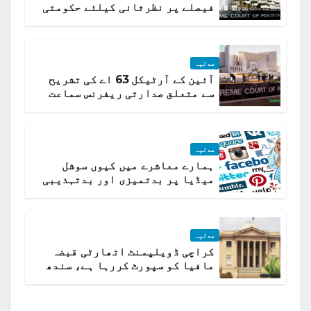
فیصلے پر نظرثانی کیلئے حکومتی
تیار درخواست دائر نہ ہوسکی
عدلیہ
آئین کے آرٹیکل 63 اے کی تشریح
سے متعلق صدارتی ریفرنس سماعت
کیلئے مقرر
عدلیہ
ہمارے معاشرے میں کیوں سوشل
میڈیا پر بدتمیزی اور بدتہذیبی
ہے؟ اسلام آباد ہائیکورٹ
عدلیہ
کراچی ڈویلپمنٹ اتھارٹی قبضہ
مافیا کو سپورٹ کررہا ہے، سندھ
ہائی کورٹ برہم