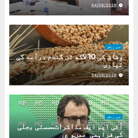
04/08/2026
خبر و نظر
وفاق کی 10 لاکھ ٹن گندم درآمد کی
تیاری
04/08/2026
خبر و نظر
آئی ایم ایف مذاکرات..سستی بجلی
کی فراہمی ممںو ع