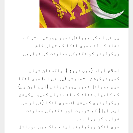
پی ٹی اے کی موبائل نمبر پورٹیبلٹی کے
نفاذ کے لئے سری لنکا کے ٹیلی کام
ریگولیٹر کو تکنیکی معاونت کی فراہمی
اسلام آباد (ویب نیوز ): پاکستان ٹیلی
کمیونیکیشن اتھارٹی (پی ٹی اے) سری لنکا
میں موبائل نمبر پورٹیبلٹی (ایم این پی)
کے کامیاب نفاذ کے لئے ٹیلی کمیونیکیشن
ریگولیٹری کمیشن آف سری لنکا (ٹی آر سی
ایس ایل) کو تربیت اور تکنیکی معاونت
فراہم کر رہا ہے۔
سری لنکن ریگولیٹر اپنے ملک میں موبائل