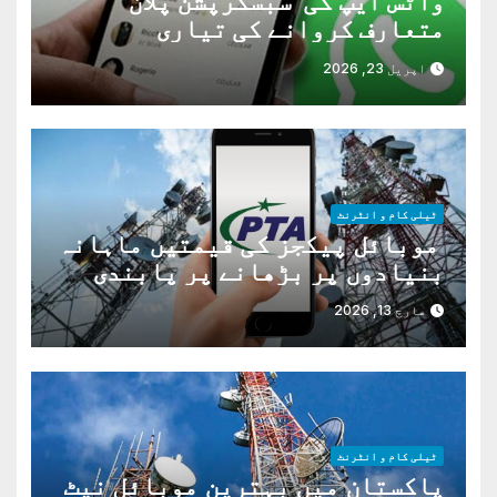
واٹس ایپ کی ’سبسکرپشن پلان‘
متعارف کروانے کی تیاری
اپریل 23, 2026
ٹیلی کام و انٹرنٹ
موبائل پیکجز کی قیمتیں ماہانہ
بنیادوں پر بڑھانے پر پابندی
مارچ 13, 2026
ٹیلی کام و انٹرنٹ
پاکستان میں بہترین موبائل نیٹ