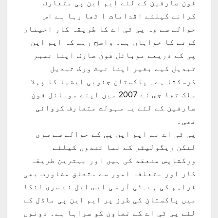
فون صارفین کے لئے ایم این پی متعارف
کرانے کیلئے اقدامات ا ٹھا رہا ہے اس
حوالے سے وہ پی ٹی اے کا طریقہ کار اخیتار
کرنے کا خواہاں ہے۔ واضح رہے کہ ایم این
پی کے ذریعے موبائل فون صارف اپنا نمبر
تبدیل کیے بغیر اپنا نیٹ ورک تبدیل
کرسکتا ہے۔ پاکستان جنوبی ایشیا کا پہلا
ملک تھا جس نے 2007 میں اپنے موبائل فون
صارفین کے لئے یہ سہولت متعارف کروائی
تھی۔
پی ٹی اے نے ایم این پی کے حوالے سے سری
لنکن ریگولیٹر کے نما ئندوں کیلئے
ورکشاپس منعقد کی ہیں اور بہترین طریقہ
کار اور متعلقہ امور سے متعلق مشاورت بھی
فراہم کی ہے۔ٹی آر سی ایس ایل نے سری لنکا
میں پاکستان کی طرز پر ایم این پی ماڈل کے
لئے پی ٹی اے کے تعاون کو سراہا ہے۔ دونوں