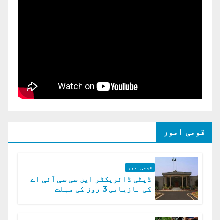
قومی امور
قومی امور
ڈپٹی ڈائریکٹر این سی سی آئی اے
کی بازیابی 3 روز کی مہلت