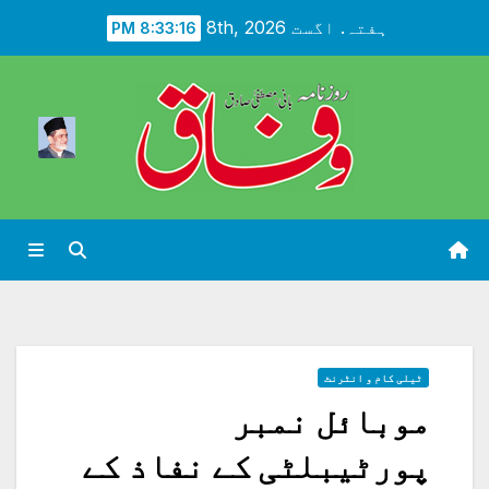
Ski
ہفتہ. اگست 8th, 2026
8:33:17 PM
t
conten
ٹیلی کام و انٹرنٹ
موبائل نمبر
پورٹیبلٹی کے نفاذ کے