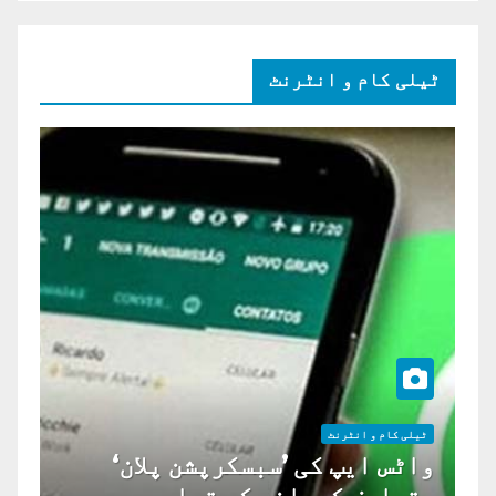
ٹیلی کام و انٹرنٹ
ٹیلی کام و انٹرنٹ
واٹس ایپ کی ’سبسکرپشن پلان‘
متعارف کروانے کی تیاری