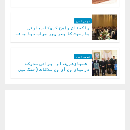
قومی امور
پاکستان واضح کرچکا.بھارتی
جارحیت کا بھر پور جواب دیا جائے
گا.سید عاصم منیر
قومی امور
شہبازشریف او ایرانی صدرکے
درمیان ون آن ون ملاقات ( جنگ میں
دو ٹوک حمایت پر اظہار شکریہ)