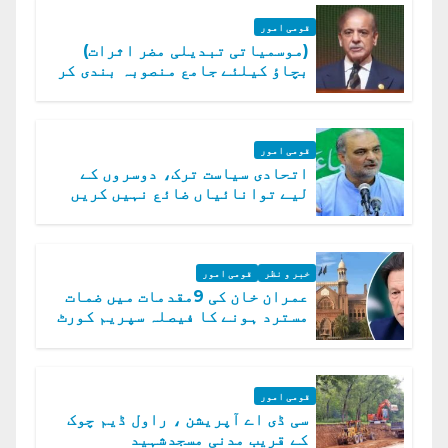
قومی امور
(موسمیاتی تبدیلی مضر اثرات)
بچاؤ کیلئے جامع منصوبہ بندی کر
رہے ہیں: وزیراعظم
قومی امور
اتحادی سیاست ترک، دوسروں کے
لیے توانائیاں ضائع نہیں کریں
گے، حافظ نعیم الرحمن
خبر و نظر
قومی امور
عمران خان کی 9مقدمات میں ضمات
مسترد ہونے کا فیصلہ سپریم کورٹ
میں چیلنج
قومی امور
سی ڈی اے آپریشن ، راول ڈیم چوک
کے قریب مدنی مسجدشہید