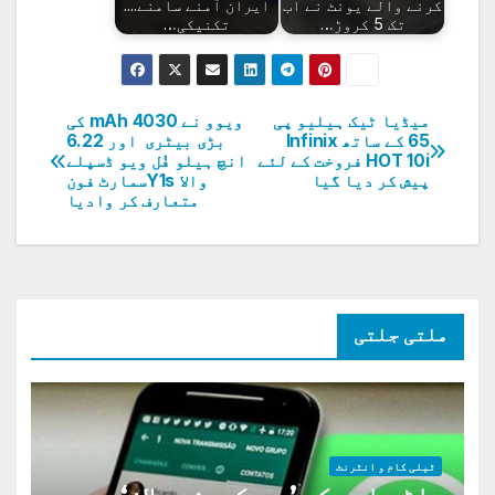
کرنے والے یونٹ نے اب
ایران آمنے سامنے....
تک 5 کروڑ…
تکنیکی…
میڈیا ٹیک ہیلیو پی
ویوو نے 4030 mAh کی
پوسٹوں
65 کے ساتھ Infinix
بڑی بیٹری اور 6.22
HOT 10i فروخت کے لئے
انچ ہیلو فُل ویو ڈسپلے
کی
پیش کر دیا گیا
والا Y1sسمارٹ فون
متعارف کر وادیا
نیویگیشن
ملتی جلتی
ٹیلی کام و انٹرنٹ