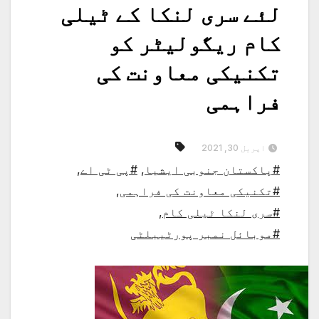
لئے سری لنکا کے ٹیلی
کام ریگولیٹر کو
تکنیکی معاونت کی
فراہمی
اپریل 30, 2021
#پاکستان جنوبی ایشیا
,
#پی ٹی اے
,
#تکنیکی معاونت کی فراہمی
,
#سری لنکا ٹیلی کام
,
#موبائل نمبر پورٹیبلٹی