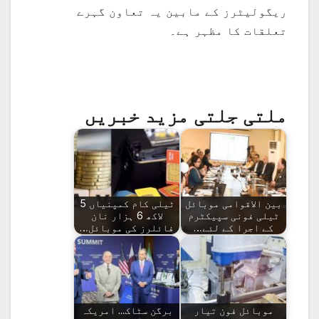
ریگولیٹرز کے مابین یہ تعاون گہرے
تعلقات کا مظہر ہے۔
ملتی جلتی مزید خبریں
بین الاقوامی موبائل
ٹیلی کام کمپنیاں 5
ٹیلی فونی سپیکٹرم
لاکھ 6 ہزار نان
کے اجرا کے لئے…
فائلرز کی موبائل…
موبائل فون تیار
برگن سٹاک... امریکہ