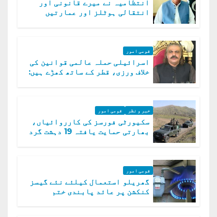
انتظامیہ نے میرے قانونی اور
انتقالی ہوٹلز اور عمارتیں
مسمار کر دیں، ملک صدیق
قومی امور
اسرائیلی حملہ عالمی قوانین کی
خلاف ورزی، قطر کے ساتھ کھڑے ہیں:
دفتر خارجہ
خبر و نظر
قومی امور
سکیورٹی فورسز کی کارروائیاں،
بھارتی حمایت یافتہ 19 دہشت گرد
ہلاک
قومی امور
گھریلو استعمال کیلئے نئے گیسز
کنکشن پر عائد پابندی ختم