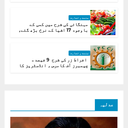
ہیں قائمہ کمیٹی میں انکشاف
صنعت و تجارت
مہنگائی کی شرح میں کمی کے
باوجود 17 اشیا کے نرخ بڑھ گئے،
ادارہ شماریات
صنعت و تجارت
افراط زر کی شرح 9 فیصد ..
چیمبرز آف کامرس ، انڈسٹریز کا
شرح سود میں کمی کا مطالبہ
عدلیہ