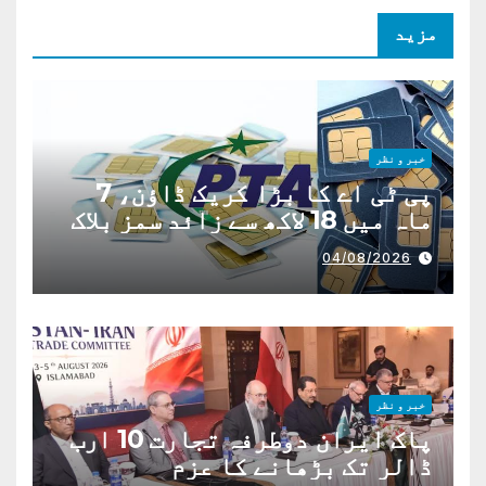
مزید
خبر و نظر
پی ٹی اے کا بڑا کریک ڈاؤن، 7
ماہ میں 18 لاکھ سے زائد سمز بلاک
04/08/2026
خبر و نظر
پاک ایران دوطرفہ تجارت 10 ارب
ڈالر تک بڑھانے کا عزم