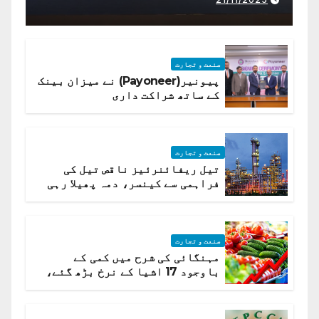
صنعت و تجارت
پیونیر(Payoneer) نے میزان بینک
کے ساتھ شراکت داری
صنعت و تجارت
تیل ریفائنرئیز ناقص تیل کی
فراہمی سے کینسر، دمہ پھیلا رہی
ہیں قائمہ کمیٹی میں انکشاف
صنعت و تجارت
مہنگائی کی شرح میں کمی کے
باوجود 17 اشیا کے نرخ بڑھ گئے،
ادارہ شماریات