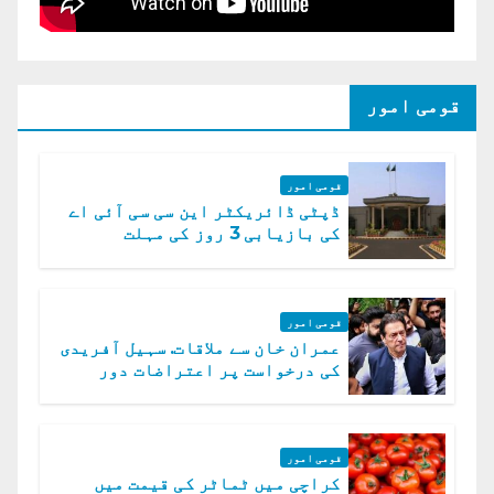
قومی امور
قومی امور
ڈپٹی ڈائریکٹر این سی سی آئی اے
کی بازیابی 3 روز کی مہلت
قومی امور
عمران خان سے ملاقات. سہیل آفریدی
کی درخواست پر اعتراضات دور
قومی امور
کراچی میں ٹماٹر کی قیمت میں