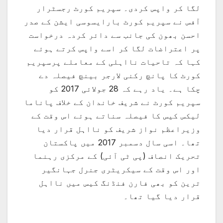
لگا کر واپس کردی۔ سپریم کورٹ رجسٹرار
آفس نے سپریم کورٹ بارایسوسی ایشن کے صدر
احسن بھون کی جانب سے دائر کردہ درخواست
پر اعتراضات لگا کر اسے واپس کرتے ہوئے
کہا کہ تاحیات نااہلی کے معاملے پرسپریم
کورٹ کا پانچ رکنی لارجر بینچ فیصلہ دے
چکا ہے۔ یاد رہے کہ 28 جولائی 2017 کو
سپریم کورٹ نے شریف خاندان کے خلاف پاناما
لیکس کیس کا فیصلہ سناتے ہوئے اس وقت کے
وزیراعظم نواز شریف کو نااہل قرار دیا
تھا۔ اسی سال دسمبر 2017 میں پاکستان
تحریک انصاف (پی ٹی آئی) کے مرکزی رہنما
اور اس وقت کے سیکریٹری جنرل جہانگیر
ترین کو بھی فارن فنڈنگ کیس میں نااہل
قرار دیا گیا تھا۔