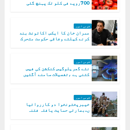
700روپے فی کلو تک پہنچ گئی
قومی امور
عمران خان کا ایکس اکائونٹ بند
کرنے کیلئے وفاقی حکومت متحرک
قومی امور
نئے گھریلوگیس کنکشن کی فیس
کتنی ہے ،تفصیلات سامنے آگئیں
قومی امور
خیبرپختونخوا دو کارروائیا
ں..بھارتی حمایت یافتہ فتنہ
الخوارج کے 31 دہشت گرد ہلاک