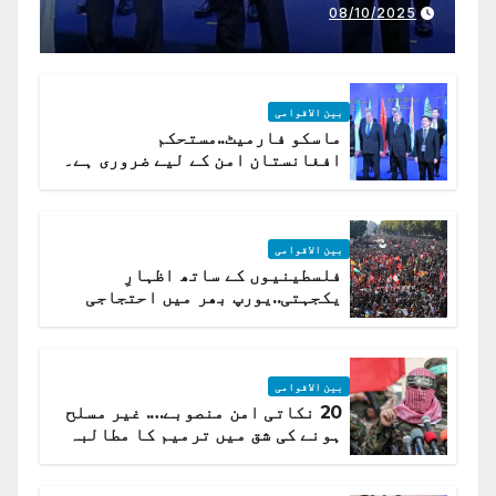
تعاون کے لیے ناگزیر ہے
08/10/2025
بین الاقوامی
ماسکو فارمیٹ..مستحکم
افغانستان امن کے لیے ضروری ہے۔
(روسی وزیرِ خارجہ )
بین الاقوامی
فلسطینیوں کے ساتھ اظہارِ
یکجہتی..یورپ بھر میں احتجاجی
لہر پھیل گئی
بین الاقوامی
20 نکاتی امن منصوبے…. غیر مسلح
ہونے کی شق میں ترمیم کا مطالبہ