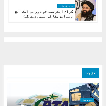
بین الاقوامی
گرام ایئربیس تو دور ہم ایک انچ
بھی امریکا کو نہیں دیں گے:
افغانستان کا دو ٹوک مؤقف
مزید
خبر و نظر