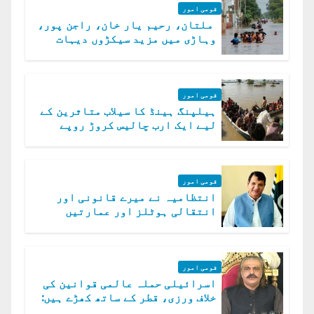
قومی امور
ملتان، رحیم یار خان، راجن پور،
وہاڑی میں مزید سیکڑوں دیہات
ڈوب گئے
قومی امور
ہیلپنگ ہینڈ کا سیلاب متاثرین کے
لیے ایک ارب چالیس کروڑ روپے
امداد کا اعلان
قومی امور
انتظامیہ نے میرے قانونی اور
انتقالی ہوٹلز اور عمارتیں
مسمار کر دیں، ملک صدیق
قومی امور
اسرائیلی حملہ عالمی قوانین کی
خلاف ورزی، قطر کے ساتھ کھڑے ہیں:
دفتر خارجہ