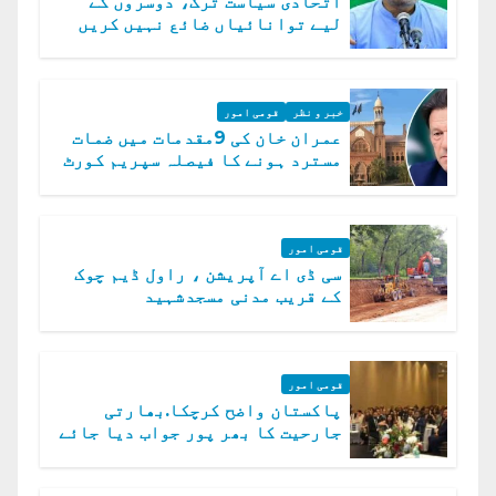
اتحادی سیاست ترک، دوسروں کے
لیے توانائیاں ضائع نہیں کریں
گے، حافظ نعیم الرحمن
خبر و نظر
قومی امور
عمران خان کی 9مقدمات میں ضمات
مسترد ہونے کا فیصلہ سپریم کورٹ
میں چیلنج
قومی امور
سی ڈی اے آپریشن ، راول ڈیم چوک
کے قریب مدنی مسجدشہید
قومی امور
پاکستان واضح کرچکا.بھارتی
جارحیت کا بھر پور جواب دیا جائے
گا.سید عاصم منیر