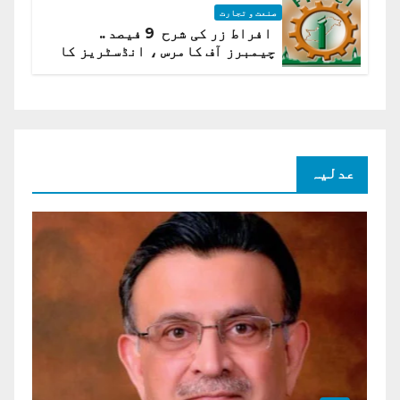
صنعت و تجارت
افراط زر کی شرح 9 فیصد ..
چیمبرز آف کامرس ، انڈسٹریز کا
شرح سود میں کمی کا مطالبہ
عدلیہ