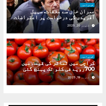
قومی امور
عمران خان سے ملاقات. سہیل
آفریدی کی درخواست پر اعتراضات
دور
اکتوبر 20, 2025
قومی امور
کراچی میں ٹماٹر کی قیمت میں
700روپے فی کلو تک پہنچ گئی
اکتوبر 19, 2025