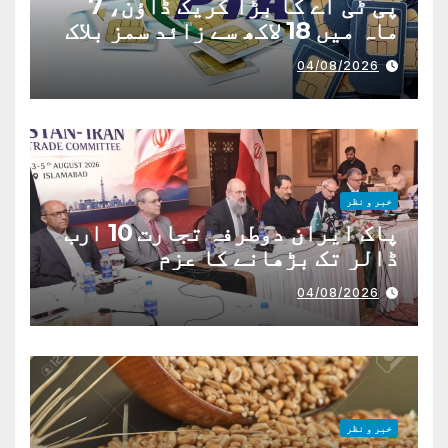
پی ٹی اے کا بڑا کریک ڈاؤن، 7
ماہ میں 18 لاکھ سے زائد سمز بلاک
04/08/2026
خبر و نظر
پاک ایران دوطرفہ تجارت 10 ارب
ڈالر تک بڑھانے کا عزم
04/08/2026
خبر و نظر