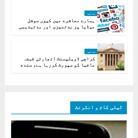
عدلیہ
ہمارے معاشرے میں کیوں سوشل
میڈیا پر بدتمیزی اور بدتہذیبی
ہے؟ اسلام آباد ہائیکورٹ
عدلیہ
کراچی ڈویلپمنٹ اتھارٹی قبضہ
مافیا کو سپورٹ کررہا ہے، سندھ
ہائی کورٹ برہم
ٹیلی کام و انٹرنٹ