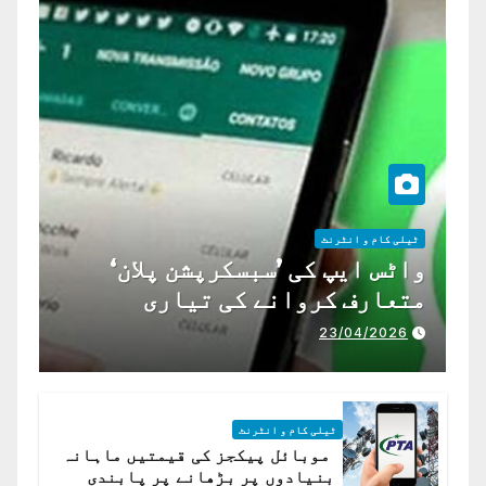
ٹیلی کام و انٹرنٹ
واٹس ایپ کی ’سبسکرپشن پلان‘
متعارف کروانے کی تیاری
23/04/2026
ٹیلی کام و انٹرنٹ
موبائل پیکجز کی قیمتیں ماہانہ
بنیادوں پر بڑھانے پر پابندی