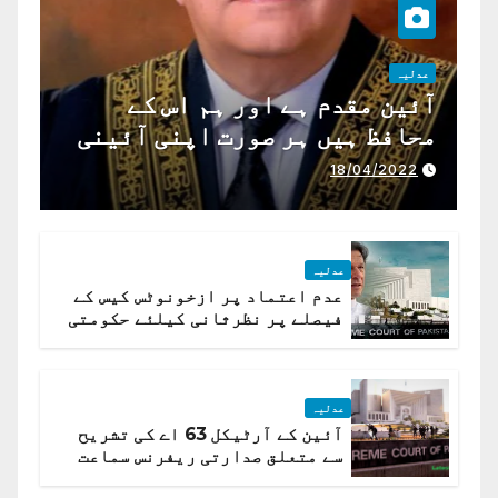
عدلیہ
آئین مقدم ہے اور ہم اس کے
محافظ ہیں ہر صورت اپنی آئینی
ذمہ داری ادا کرینگے ، چیف
18/04/2022
جسٹس پاکستان
عدلیہ
عدم اعتماد پر ازخونوٹس کیس کے
فیصلے پر نظرثانی کیلئے حکومتی
تیار درخواست دائر نہ ہوسکی
عدلیہ
آئین کے آرٹیکل 63 اے کی تشریح
سے متعلق صدارتی ریفرنس سماعت
کیلئے مقرر