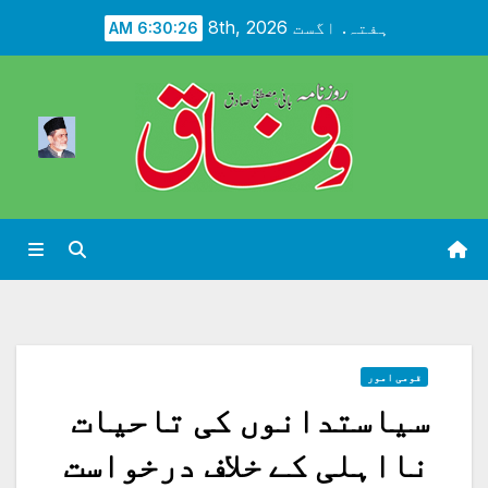
Ski
ہفتہ. اگست 8th, 2026
6:30:28 AM
t
conten
قومی امور
سیاستدانوں کی تاحیات
نااہلی کے خلاف درخواست