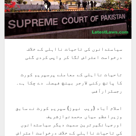
سیاستدانوں کی تاحیات نااہلی کے خلاف
درخواست اعتراض لگا کر واپس کردی گئی
تاحیات نااہلی کے معاملے پرسپریم کورٹ
کا پانچ رکنی لارجر بینچ فیصلہ دے چکا ہے۔
رجسٹرارآفس
اسلام آباد (ویب نیوز) سپریم کورٹ نے سابق
وزیراعظم میاں محمدنوازشریف
اورجہانگیرترین سمیت دیگر سیاستدانوں
کی تاحیات نااہلی کے خلاف درخواست اعتراض