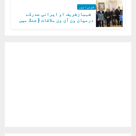
قومی امور
شہبازشریف او ایرانی صدرکے
درمیان ون آن ون ملاقات ( جنگ میں
دو ٹوک حمایت پر اظہار شکریہ)