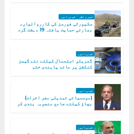
خبر و نظر
قومی امور
سکیورٹی فورسز کی کارروائیاں،
بھارتی حمایت یافتہ 19 دہشت گرد
ہلاک
قومی امور
گھریلو استعمال کیلئے نئے گیسز
کنکشن پر عائد پابندی ختم
قومی امور
(موسمیاتی تبدیلی مضر اثرات)
بچاؤ کیلئے جامع منصوبہ بندی کر
رہے ہیں: وزیراعظم
قومی امور