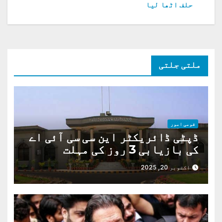
کی
حلف اٹھا لیا
نیویگیشن
ملتی جلتی
قومی امور
ڈپٹی ڈائریکٹر این سی سی آئی اے
کی بازیابی 3 روز کی مہلت
اکتوبر 20, 2025