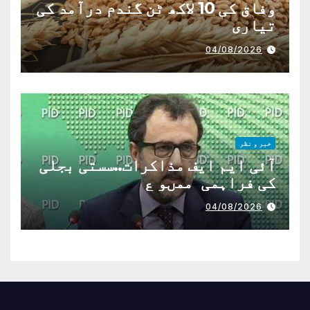
وفاق کی 10 لاکھ ٹن گندم درآمد کی
تیاری
04/08/2026
خبر و نظر
آئی ایم ایف مذاکرات..سستی بجلی
کی فراہمی ممںو ع
04/08/2026