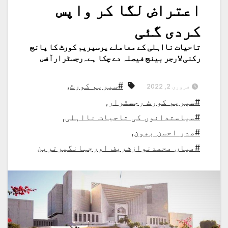
اعتراض لگا کر واپس
کردی گئی
تاحیات نااہلی کے معاملے پرسپریم کورٹ کا پانچ
رکنی لارجر بینچ فیصلہ دے چکا ہے۔رجسٹرارآفس
#سپریم کورٹ
,
فروری 2, 2022
#سپریم کورٹ رجسٹرار
,
#سیاستدانوں کی تاحیات نااہلی
,
#صدر احسن بھون
,
#میاں محمدنوازشریف اورجہانگیرترین