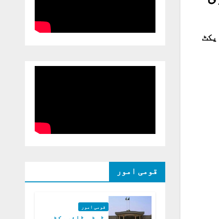
یکٹ
قومی امور
قومی امور
ڈپٹی ڈائریکٹر