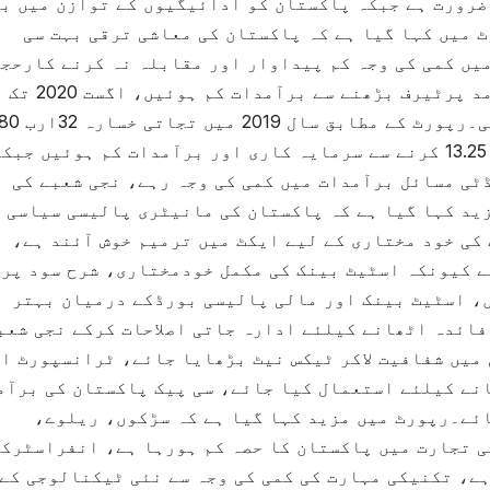
ضرورت ہے جبکہ پاکستان کو ادائیگیوں کے توازن میں ب
 میں کہا گیا ہے کہ پاکستان کی معاشی ترقی بہت سی
یں کمی کی وجہ کم پیداوار اور مقابلہ نہ کرنے کارحج
ہے، اوور ویلیوایکسچینج ریٹ،خام مال درآمد پرٹیرف بڑھنے سے برآمدات کم ہوئیں، اگست 2020 تک
پاکستان کی کرنسی میں 66.9فیصد تک کمی ہوئی۔رپورٹ کے مطابق سال 2019 میں تجاتی خسارہ
کروڑ ڈالر تک پہنچا، سال 2019 میں شرح سود 13.25 کرنے سے سرمایہ کاری اور برآمدات کم ہوئیں جبک
ٹی مسائل برآمدات میں کمی کی وجہ رہے، نجی شعبے کی
ید کہا گیا ہے کہ پاکستان کی مانیٹری پالیسی سیاسی
کی خود مختاری کے لیے ایکٹ میں ترمیم خوش آئند ہے،
 کیونکہ اسٹیٹ بینک کی مکمل خودمختاری، شرح سود پر
، اسٹیٹ بینک اور مالی پالیسی بورڈکے درمیان بہتر
فائدہ اٹھانے کیلئے ادارہ جاتی اصلاحات کرکے نجی شعب
میں شفافیت لاکر ٹیکس نیٹ بڑھایا جائے، ٹرانسپورٹ ا
نے کیلئے استعمال کیا جائے، سی پیک پاکستان کی برآم
ائے۔رپورٹ میں مزید کہا گیا ہے کہ سڑکوں، ریلوے،
 تجارت میں پاکستان کا حصہ کم ہورہا ہے، انفراسٹرک
 160ممالک میں 122واں نمبر ہے، تکنیکی مہارت کی کمی کی وجہ سے نئی ٹیکنالوجی کے