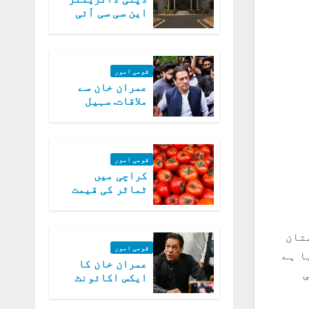
این سی سی آئی
اے کی بازیابی 3
روز کی مہلت
قومی امور
عمران خان سے
ملاقات. سہیل
آفریدی کی
درخواست پر
اعتراضات دور
قومی امور
کراچی میں
ٹماٹر کی قیمت
میں 700روپے فی
کلو تک پہنچ گئی
تان
قومی امور
ا ہے
عمران خان کا
ایکس اکائونٹ
بند کرنے کیلئے
وفاقی حکومت