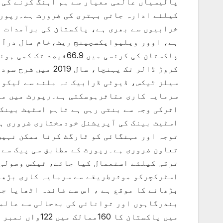
پالیسیاں عالمی معیار سے ہم آہنگ کرنے کی 
کیلئے ادارہ جاتی بہتری کی ضرورت ہے۔رپورٹ
خرابیوں سے بھری ہے، پاکستان کی برآمدات م
سیلز ٹیکس، ڈیوٹی ڈرابیک نہ ملنے سے لیکوڈ
سرمایہ کاری متاثرہوسکتی ہے۔رپورٹ میں مز
اثرکی وجہ سے بنتی رہی ہے تاہم اسٹیٹ بینک 
اسٹیٹ بینک کی آپریشنل خودمختاری ضروری ہے
توجہ اور مہنگائی کو ٹارگٹ کرنا ممکن نہیں
تعاون ضروری ہے۔رپورٹ کے مطابق سی پیک سے 
ترقی کیلئے استعمال کیا جائے، ٹیکس وصولی 
اسٹرکچرکو موثرطریقے سے سرمایہ کاری بڑھا
بڑھانے کا موقع ہے ، اس سے فائدہ اٹھایا ج
بندرگاہوں اور توانائی کی بدحالی سے عالمی
میں پاکستان کا