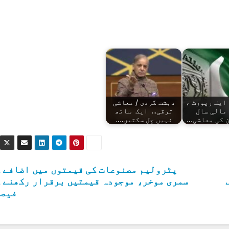
ایف رپورٹ ،
دہشت گردی / معاشی
مالی سال
ترقی... ایک ساتھ
 کی معاشی…
نہیں چل سکتیں.…
پٹرولیم مصنوعات کی قیمتوں میں اضافے 
سمری موخر، موجودہ قیمتیں برقرار رکھنے 
فیصل