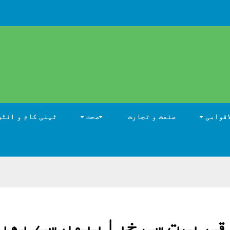
اقوامی
صنعت و تجارت
صحت
ٹیلی کام و انٹر
قی بہت سی خرابیوں سے بھر