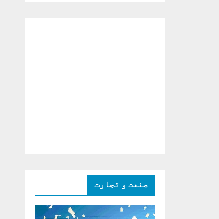
دو ٹوک حمایت پر
اظہار شکریہ)
صنعت و تجارت