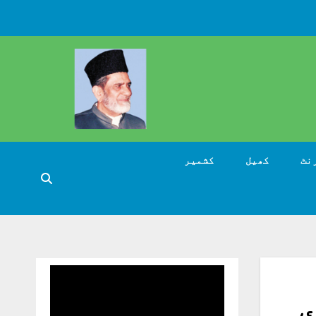
نٹ
کھیل
کشمیر
ی