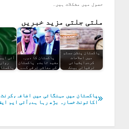
حصول میں مشکلات ہیں۔
ملتی جلتی مزید خبریں
پاکستان پنشن سسٹم
میں اصلاحات
پاکستان کا دورہ
آئی ایم 
کرے،ایشیائی
مفید ثابت، پاکستان
رواں 
ترقیاتی بینک
کی معاشی ترقی کے…
پاکستان
پاکستان میں مہنگائی میں اضافہ،کرنٹ
پوسٹوں
اکائونٹ خسارہ بڑھ رہا ہے،آئی ایم ایف
کی
نیویگیشن