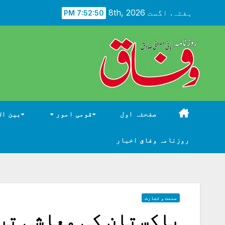
Ski
ہفتہ. اگست 8th, 2026
7:52:51 PM
t
conten
صفحئہ اول
قومی امور
بین ال
روزنامہ وفاق اخبار
صنعت و تجارت
پاکستان کی معاشی تر